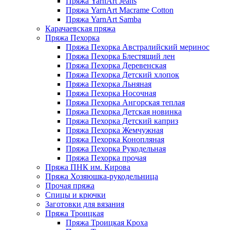
Пряжа YarnArt Jeans
Пряжа YarnArt Macrame Cotton
Пряжа YarnArt Samba
Карачаевская пряжа
Пряжа Пехорка
Пряжа Пехорка Австралийский меринос
Пряжа Пехорка Блестящий лен
Пряжа Пехорка Деревенская
Пряжа Пехорка Детский хлопок
Пряжа Пехорка Льняная
Пряжа Пехорка Носочная
Пряжа Пехорка Ангорская теплая
Пряжа Пехорка Детская новинка
Пряжа Пехорка Детский каприз
Пряжа Пехорка Жемчужная
Пряжа Пехорка Конопляная
Пряжа Пехорка Рукодельная
Пряжа Пехорка прочая
Пряжа ПНК им. Кирова
Пряжа Хозяюшка-рукодельница
Прочая пряжа
Спицы и крючки
Заготовки для вязания
Пряжа Троицкая
Пряжа Троицкая Кроха