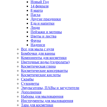
Новый Год
14 февраля
8 марта
Пасха
Другие праздники
Еда и напитки
Люди
Пейзажи и мотивы
Цветы и листва
Фауна
Надписи
Все для мыла с нуля
Бомбочки для ванны
Компоненты для косметики
Цветочные воды (гидролаты)
Косметическая глина
Косметические консерванты
Косметические кислоты
Скрабы
Сухоцветы
Эмульгаторы, ПАВы и загустители
Дополнения
Наборы для мыловарения
Инструменты для мыловарения
Тара для косметики