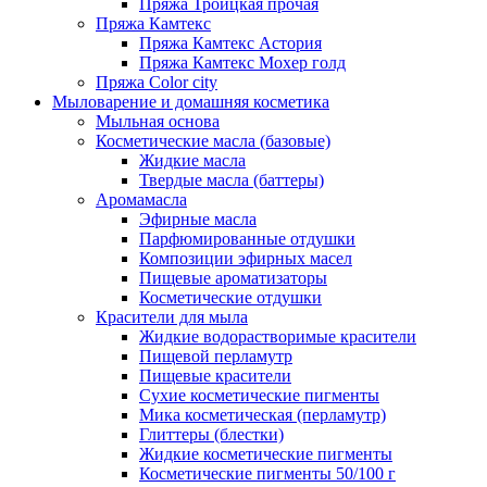
Пряжа Троицкая прочая
Пряжа Камтекс
Пряжа Камтекс Астория
Пряжа Камтекс Мохер голд
Пряжа Color city
Мыловарение и домашняя косметика
Мыльная основа
Косметические масла (базовые)
Жидкие масла
Твердые масла (баттеры)
Аромамасла
Эфирные масла
Парфюмированные отдушки
Композиции эфирных масел
Пищевые ароматизаторы
Косметические отдушки
Красители для мыла
Жидкие водорастворимые красители
Пищевой перламутр
Пищевые красители
Сухие косметические пигменты
Мика косметическая (перламутр)
Глиттеры (блестки)
Жидкие косметические пигменты
Косметические пигменты 50/100 г