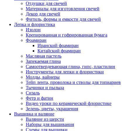
Отдушки для свечей
Материалы для изготовления свечей
Декор для свечей
Фитиль, формы и емкости для свечей
Лепка и флористика
Изолон
Крепированная и гофрированная бумага
Фоамиран
Иранский фоамиран
Китайский фоамиран
Масляная пастель
Запекаемая глина
Самоотвердевающая глина, гипс, пластилин
Инструменты для лепки и флористики
Молды, вайнеры
Тейп лента, проволока и стволы для топиариев
Тычинки и пыльца
Сизаль
Фетр и фатин
Видео уроки по керамической флористике
Зелень, цветы, украшения
Вышивка и валяние
Валяние из шерсти
Наборы для вышивания
Схемы для вышивки