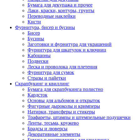
Бумага для декупажа и прочее
Лаки, краски, контуры, грунты
Переводные наклейки
Кисти
Фурнитура, бисер и бусины
Бисер
Бусины
Заготовки и фурнитура для украшений
Фурнитура для шкатулок и ключниц
Кабошоны
Подвески
Леска и проволока для плетения
Фурнитура для сумок
Стразы и пайетки
Скрапбукинг и квиллинг
Бумага для скрапбукинга полистно
Кардсток
Основы для альбомов и открыток
Фигурные дыроколы и кримперы
Натирки, трансферы и стикеры
Трафареты, штампы и штемпельные подушечки
Ленты, тесьма, кружево
Брадсы и люверсы
Декоративные элементы
Бумага и инструменты для квиллинга