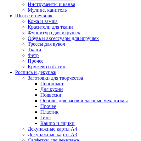
Инструменты и канва
Мулине, канитель
Шитье и печворк
Кожа и замша
Красители для ткани
Фурнитура для игрушек
Обувь и аксессуары для игрушек
Трессы для кукол
Ткани
Фетр
Прочее
Кружево и фатин
Роспись и декупаж
Заготовки для творчества
Пенопласт
Для кухни
Подвески
Основы для часов и часовые механизмы
Прочее
Пластик
Гипс
Кашпо и ящики
Декупажные карты А4
Декупажные карты А3
Салфетки для декупажа