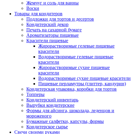
Жемчуг и соль для ванны
Воски
Товары для кондитеров
Подложки для тортов и десертов
Кондитерский декор
Печать на сахарной бумаге
Ароматизаторы пищевые
Красители пищевые
Жирорастворимые гелевые пищевые
красители
Водорастворимые гелевые пищевые
красители
Жирорастворимые сухие пищевые
красители
Водорастворимые сухие пищевые красители
Пищевые перламутры (глиттер, кандурин)
Кондитерская упаковка, коробки для тортов
Топперы
Кондитерский инвентарь
Вырубки кондитерские
Формы для айсинга, шоколада, леденцов и
мороженого
Бумажные салфетки, капсулы, формы
Кондитерское сырье
Свечи своими руками