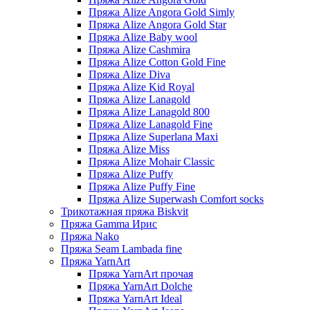
Пряжа Alize Angora Gold Simly
Пряжа Alize Angora Gold Star
Пряжа Alize Baby wool
Пряжа Alize Cashmira
Пряжа Alize Cotton Gold Fine
Пряжа Alize Diva
Пряжа Alize Kid Royal
Пряжа Alize Lanagold
Пряжа Alize Lanagold 800
Пряжа Alize Lanagold Fine
Пряжа Alize Superlana Maxi
Пряжа Alize Miss
Пряжа Alize Mohair Classic
Пряжа Alize Puffy
Пряжа Alize Puffy Fine
Пряжа Alize Superwash Comfort socks
Трикотажная пряжа Biskvit
Пряжа Gamma Ирис
Пряжа Nako
Пряжа Seam Lambada fine
Пряжа YarnArt
Пряжа YarnArt прочая
Пряжа YarnArt Dolche
Пряжа YarnArt Ideal