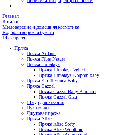
Политика конфиденциальности
Главная
Каталог
Мыловарение и домашняя косметика
Водорастворимая бумага
14 февраля
Пряжа
Пряжа Artland
Пряжа Fibra Natura
Пряжа Himalaya
Пряжа Himalaya Velvet
Пряжа Himalaya Dolphin baby
Пряжа Etrofil Yonca Baby
Пряжа Gazzal
Пряжа Gazzal Baby Bamboo
Пряжа Gazzal Giza
Шнур для вязания
Пух норки
Джутовая пряжа
Пряжа Alize
Пряжа Alize Softy
Пряжа Alize Wooltime
Пряжа Alize Angora Gold