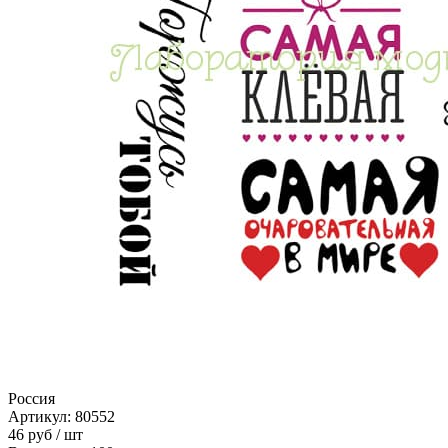
Россия
Артикул: 80552
46
руб
/ шт