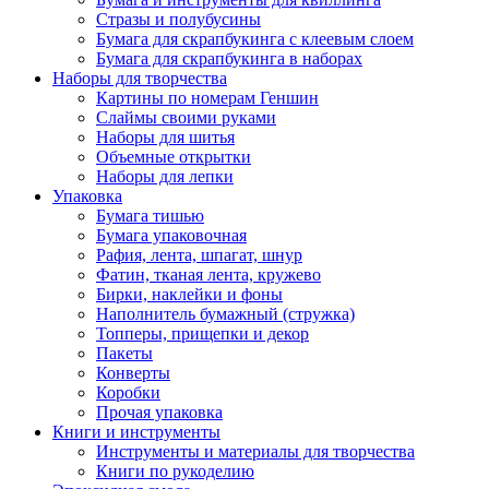
Стразы и полубусины
Бумага для скрапбукинга с клеевым слоем
Бумага для скрапбукинга в наборах
Наборы для творчества
Картины по номерам Геншин
Слаймы своими руками
Наборы для шитья
Объемные открытки
Наборы для лепки
Упаковка
Бумага тишью
Бумага упаковочная
Рафия, лента, шпагат, шнур
Фатин, тканая лента, кружево
Бирки, наклейки и фоны
Наполнитель бумажный (стружка)
Топперы, прищепки и декор
Пакеты
Конверты
Коробки
Прочая упаковка
Книги и инструменты
Инструменты и материалы для творчества
Книги по рукоделию