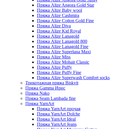
Пряжа Alize Angora Gold Star
Пряжа Alize Baby wool
Пряжа Alize Cashmira
Пряжа Alize Cotton Gold Fine
Пряжа Alize Diva
Пряжа Alize Kid Royal
Пряжа Alize Lanagold
Пряжа Alize Lanagold 800
Пряжа Alize Lanagold Fine
Пряжа Alize Superlana Maxi
Пряжа Alize Miss
Пряжа Alize Mohair Classic
Пряжа Alize Puffy
Пряжа Alize Puffy Fine
Пряжа Alize Superwash Comfort socks
Трикотажная пряжа Biskvit
Пряжа Gamma Ирис
Пряжа Nako
Пряжа Seam Lambada fine
Пряжа YarnArt
Пряжа YarnArt прочая
Пряжа YarnArt Dolche
Пряжа YarnArt Ideal
Пряжа YarnArt Jeans