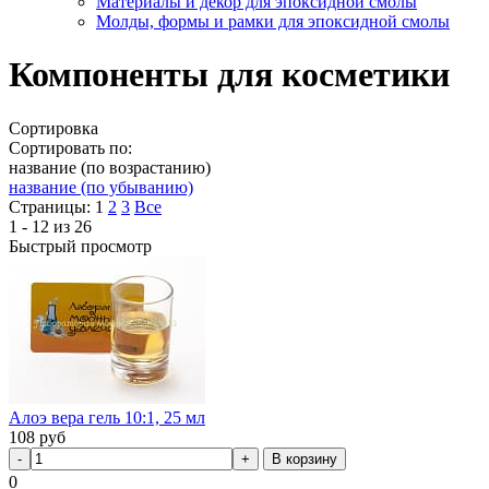
Материалы и декор для эпоксидной смолы
Молды, формы и рамки для эпоксидной смолы
Компоненты для косметики
Сортировка
Сортировать по:
название (по возрастанию)
название (по убыванию)
Страницы:
1
2
3
Все
1 - 12 из 26
Быстрый просмотр
Алоэ вера гель 10:1, 25 мл
108
руб
В корзину
0