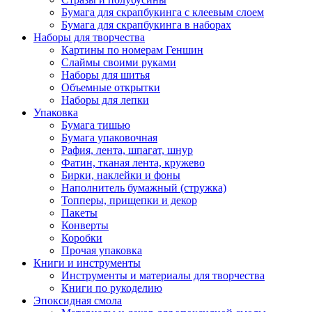
Бумага для скрапбукинга с клеевым слоем
Бумага для скрапбукинга в наборах
Наборы для творчества
Картины по номерам Геншин
Слаймы своими руками
Наборы для шитья
Объемные открытки
Наборы для лепки
Упаковка
Бумага тишью
Бумага упаковочная
Рафия, лента, шпагат, шнур
Фатин, тканая лента, кружево
Бирки, наклейки и фоны
Наполнитель бумажный (стружка)
Топперы, прищепки и декор
Пакеты
Конверты
Коробки
Прочая упаковка
Книги и инструменты
Инструменты и материалы для творчества
Книги по рукоделию
Эпоксидная смола