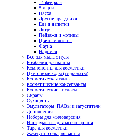
14 февраля
8 марта
Пасха
Другие праздники
Еда и напитки
Люди
Пейзажи и мотивы
Цветы и листва
Фауна
Надписи
Все для мыла с нуля
Бомбочки для ванны
Компоненты для косметики
Цветочные воды (гидролаты)
Косметическая глина
Косметические консерванты
Косметические кислоты
Скрабы
Сухоцветы
Эмульгаторы, ПАВы и загустители
Дополнения
Наборы для мыловарения
Инструменты для мыловарения
Тара для косметики
Жемчуг и соль для ванны