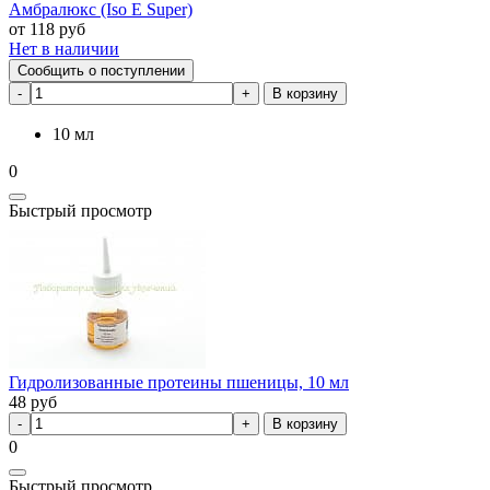
Амбралюкс (Iso E Super)
от
118
руб
Нет в наличии
Сообщить о поступлении
В корзину
10 мл
0
Быстрый просмотр
Гидролизованные протеины пшеницы, 10 мл
48
руб
В корзину
0
Быстрый просмотр