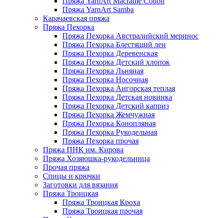
Пряжа YarnArt Macrame Cotton
Пряжа YarnArt Samba
Карачаевская пряжа
Пряжа Пехорка
Пряжа Пехорка Австралийский меринос
Пряжа Пехорка Блестящий лен
Пряжа Пехорка Деревенская
Пряжа Пехорка Детский хлопок
Пряжа Пехорка Льняная
Пряжа Пехорка Носочная
Пряжа Пехорка Ангорская теплая
Пряжа Пехорка Детская новинка
Пряжа Пехорка Детский каприз
Пряжа Пехорка Жемчужная
Пряжа Пехорка Конопляная
Пряжа Пехорка Рукодельная
Пряжа Пехорка прочая
Пряжа ПНК им. Кирова
Пряжа Хозяюшка-рукодельница
Прочая пряжа
Спицы и крючки
Заготовки для вязания
Пряжа Троицкая
Пряжа Троицкая Кроха
Пряжа Троицкая прочая