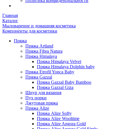
Политика конфиденциальности
Главная
Каталог
Мыловарение и домашняя косметика
Компоненты для косметики
Пряжа
Пряжа Artland
Пряжа Fibra Natura
Пряжа Himalaya
Пряжа Himalaya Velvet
Пряжа Himalaya Dolphin baby
Пряжа Etrofil Yonca Baby
Пряжа Gazzal
Пряжа Gazzal Baby Bamboo
Пряжа Gazzal Giza
Шнур для вязания
Пух норки
Джутовая пряжа
Пряжа Alize
Пряжа Alize Softy
Пряжа Alize Wooltime
Пряжа Alize Angora Gold
Пряжа Alize Angora Gold Simly