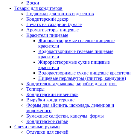
Воски
Товары для кондитеров
Подложки для тортов и десертов
Кондитерский декор
Печать на сахарной бумаге
Ароматизаторы пищевые
Красители пищевые
Жирорастворимые гелевые пищевые
красители
Водорастворимые гелевые пищевые
красители
Жирорастворимые сухие пищевые
красители
Водорастворимые сухие пищевые красители
Пищевые перламутры (глиттер, кандурин)
Кондитерская упаковка, коробки для тортов
Топперы
Кондитерский инвентарь
Вырубки кондитерские
Формы для айсинга, шоколада, леденцов и
мороженого
Бумажные салфетки, капсулы, формы
Кондитерское сырье
Свечи своими руками
Отдушки для свечей