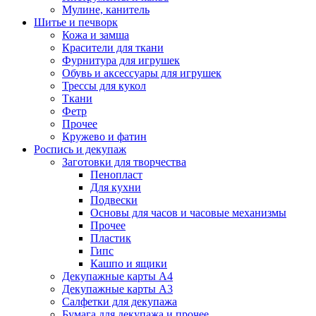
Мулине, канитель
Шитье и печворк
Кожа и замша
Красители для ткани
Фурнитура для игрушек
Обувь и аксессуары для игрушек
Трессы для кукол
Ткани
Фетр
Прочее
Кружево и фатин
Роспись и декупаж
Заготовки для творчества
Пенопласт
Для кухни
Подвески
Основы для часов и часовые механизмы
Прочее
Пластик
Гипс
Кашпо и ящики
Декупажные карты А4
Декупажные карты А3
Салфетки для декупажа
Бумага для декупажа и прочее