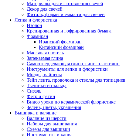
Материалы для изготовления свечей
Декор для свечей
Фитиль, формы и емкости для свечей
Лепка и флористика
Изолон
Крепированная и гофрированная бумага
Фоамиран
Иранский фоамиран
Китайский фоамиран
Масляная пастель
Запекаемая глина
Самоотвердевающая глина, гипс, пластилин
Инструменты для лепки и флористики
Молды, вайнеры
Тейп лента, проволока и стволы для топиариев
Тычинки и пыльца
Сизаль
Фетр и фатин
Видео уроки по керамической флористике
Зелень, цветы, украшения
Вышивка и валяние
Валяние из шерсти
Наборы для вышивания
Схемы для вышивки
Инструменты и канва