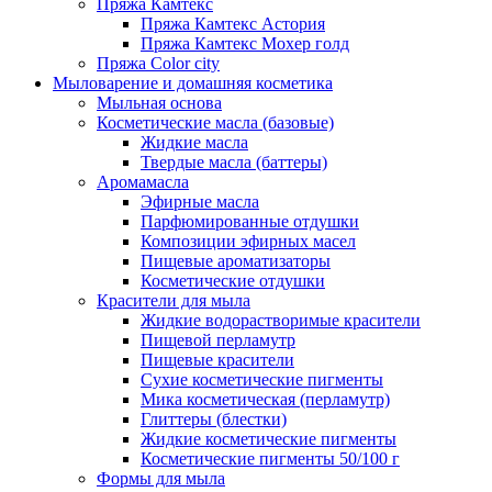
Пряжа Камтекс
Пряжа Камтекс Астория
Пряжа Камтекс Мохер голд
Пряжа Color city
Мыловарение и домашняя косметика
Мыльная основа
Косметические масла (базовые)
Жидкие масла
Твердые масла (баттеры)
Аромамасла
Эфирные масла
Парфюмированные отдушки
Композиции эфирных масел
Пищевые ароматизаторы
Косметические отдушки
Красители для мыла
Жидкие водорастворимые красители
Пищевой перламутр
Пищевые красители
Сухие косметические пигменты
Мика косметическая (перламутр)
Глиттеры (блестки)
Жидкие косметические пигменты
Косметические пигменты 50/100 г
Формы для мыла