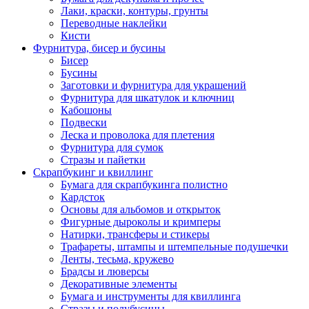
Лаки, краски, контуры, грунты
Переводные наклейки
Кисти
Фурнитура, бисер и бусины
Бисер
Бусины
Заготовки и фурнитура для украшений
Фурнитура для шкатулок и ключниц
Кабошоны
Подвески
Леска и проволока для плетения
Фурнитура для сумок
Стразы и пайетки
Скрапбукинг и квиллинг
Бумага для скрапбукинга полистно
Кардсток
Основы для альбомов и открыток
Фигурные дыроколы и кримперы
Натирки, трансферы и стикеры
Трафареты, штампы и штемпельные подушечки
Ленты, тесьма, кружево
Брадсы и люверсы
Декоративные элементы
Бумага и инструменты для квиллинга
Стразы и полубусины