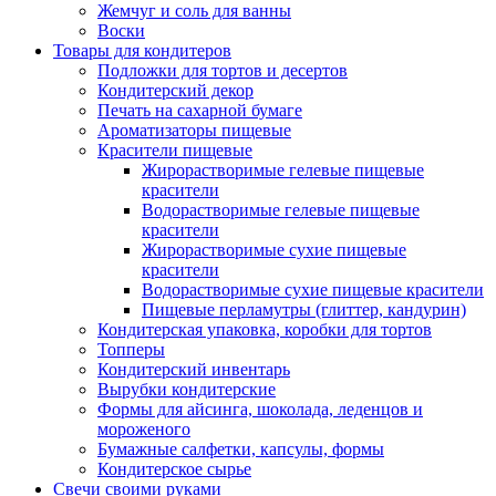
Жемчуг и соль для ванны
Воски
Товары для кондитеров
Подложки для тортов и десертов
Кондитерский декор
Печать на сахарной бумаге
Ароматизаторы пищевые
Красители пищевые
Жирорастворимые гелевые пищевые
красители
Водорастворимые гелевые пищевые
красители
Жирорастворимые сухие пищевые
красители
Водорастворимые сухие пищевые красители
Пищевые перламутры (глиттер, кандурин)
Кондитерская упаковка, коробки для тортов
Топперы
Кондитерский инвентарь
Вырубки кондитерские
Формы для айсинга, шоколада, леденцов и
мороженого
Бумажные салфетки, капсулы, формы
Кондитерское сырье
Свечи своими руками