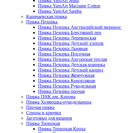
Пряжа YarnArt Jeans
Пряжа YarnArt Macrame Cotton
Пряжа YarnArt Samba
Карачаевская пряжа
Пряжа Пехорка
Пряжа Пехорка Австралийский меринос
Пряжа Пехорка Блестящий лен
Пряжа Пехорка Деревенская
Пряжа Пехорка Детский хлопок
Пряжа Пехорка Льняная
Пряжа Пехорка Носочная
Пряжа Пехорка Ангорская теплая
Пряжа Пехорка Детская новинка
Пряжа Пехорка Детский каприз
Пряжа Пехорка Жемчужная
Пряжа Пехорка Конопляная
Пряжа Пехорка Рукодельная
Пряжа Пехорка прочая
Пряжа ПНК им. Кирова
Пряжа Хозяюшка-рукодельница
Прочая пряжа
Спицы и крючки
Заготовки для вязания
Пряжа Троицкая
Пряжа Троицкая Кроха