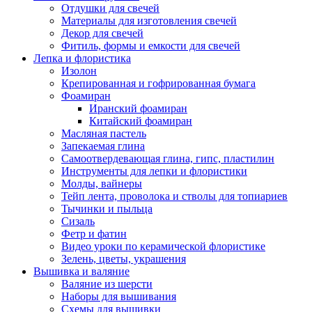
Отдушки для свечей
Материалы для изготовления свечей
Декор для свечей
Фитиль, формы и емкости для свечей
Лепка и флористика
Изолон
Крепированная и гофрированная бумага
Фоамиран
Иранский фоамиран
Китайский фоамиран
Масляная пастель
Запекаемая глина
Самоотвердевающая глина, гипс, пластилин
Инструменты для лепки и флористики
Молды, вайнеры
Тейп лента, проволока и стволы для топиариев
Тычинки и пыльца
Сизаль
Фетр и фатин
Видео уроки по керамической флористике
Зелень, цветы, украшения
Вышивка и валяние
Валяние из шерсти
Наборы для вышивания
Схемы для вышивки