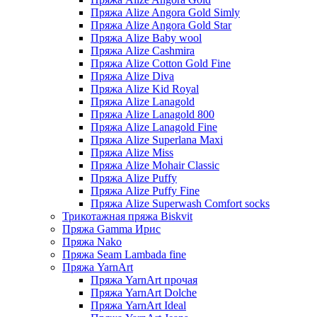
Пряжа Alize Angora Gold Simly
Пряжа Alize Angora Gold Star
Пряжа Alize Baby wool
Пряжа Alize Cashmira
Пряжа Alize Cotton Gold Fine
Пряжа Alize Diva
Пряжа Alize Kid Royal
Пряжа Alize Lanagold
Пряжа Alize Lanagold 800
Пряжа Alize Lanagold Fine
Пряжа Alize Superlana Maxi
Пряжа Alize Miss
Пряжа Alize Mohair Classic
Пряжа Alize Puffy
Пряжа Alize Puffy Fine
Пряжа Alize Superwash Comfort socks
Трикотажная пряжа Biskvit
Пряжа Gamma Ирис
Пряжа Nako
Пряжа Seam Lambada fine
Пряжа YarnArt
Пряжа YarnArt прочая
Пряжа YarnArt Dolche
Пряжа YarnArt Ideal