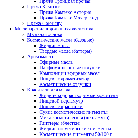
Пряжа Троицкая прочая
Пряжа Камтекс
Пряжа Камтекс Астория
Пряжа Камтекс Мохер голд
Пряжа Color city
Мыловарение и домашняя косметика
Мыльная основа
Косметические масла (базовые)
Жидкие масла
Твердые масла (баттеры)
Аромамасла
Эфирные масла
Парфюмированные отдушки
Композиции эфирных масел
Пищевые ароматизаторы
Косметические отдушки
Красители для мыла
Жидкие водорастворимые красители
Пищевой перламутр
Пищевые красители
Сухие косметические пигменты
Мика косметическая (перламутр)
Глиттеры (блестки)
Жидкие косметические пигменты
Косметические пигменты 50/100 г