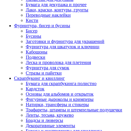
Бумага для декупажа и прочее
Лаки, краски, контуры, грунты
Переводные наклейки
Кисти
Фурнитура, бисер и бусины
Бисер
Бусины
Заготовки и фурнитура для украшений
Фурнитура для шкатулок и ключниц
Кабошоны
Подвески
Леска и проволока для плетения
Фурнитура для сумок
Стразы и пайетки
Скрапбукинг и квиллинг
Бумага для скрапбукинга полистно
Кардсток
Основы для альбомов и открыток
Фигурные дыроколы и кримперы
Натирки, трансферы и стикеры
Трафареты, штампы и штемпельные подушечки
Ленты, тесьма, кружево
Брадсы и люверсы
Декоративные элементы
Бумага и инструменты для квиллинга