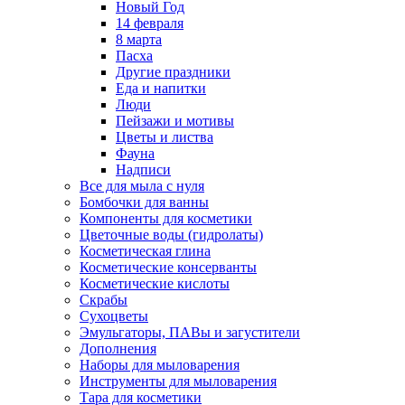
Новый Год
14 февраля
8 марта
Пасха
Другие праздники
Еда и напитки
Люди
Пейзажи и мотивы
Цветы и листва
Фауна
Надписи
Все для мыла с нуля
Бомбочки для ванны
Компоненты для косметики
Цветочные воды (гидролаты)
Косметическая глина
Косметические консерванты
Косметические кислоты
Скрабы
Сухоцветы
Эмульгаторы, ПАВы и загустители
Дополнения
Наборы для мыловарения
Инструменты для мыловарения
Тара для косметики