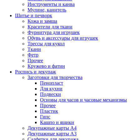
Инструменты и канва
Мулине, канитель
Шитье и печворк
Кожа и замша
Красители для ткани
Фурнитура для игрушек
Обувь и аксессуары для игрушек
Трессы для кукол
Ткани
Фетр
Прочее
Кружево и фатин
Роспись и декупаж
Заготовки для творчества
Пенопласт
Для кухни
Подвески
Основы для часов и часовые механизмы
Прочее
Пластик
Гипс
Кашпо и ящики
Декупажные карты А4
Декупажные карты А3
Салфетки для декупажа