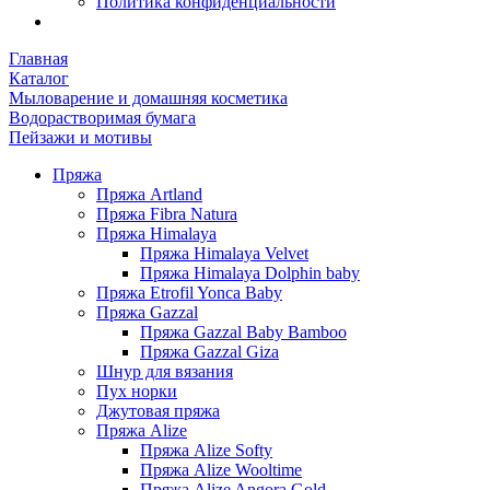
Политика конфиденциальности
Главная
Каталог
Мыловарение и домашняя косметика
Водорастворимая бумага
Пейзажи и мотивы
Пряжа
Пряжа Artland
Пряжа Fibra Natura
Пряжа Himalaya
Пряжа Himalaya Velvet
Пряжа Himalaya Dolphin baby
Пряжа Etrofil Yonca Baby
Пряжа Gazzal
Пряжа Gazzal Baby Bamboo
Пряжа Gazzal Giza
Шнур для вязания
Пух норки
Джутовая пряжа
Пряжа Alize
Пряжа Alize Softy
Пряжа Alize Wooltime
Пряжа Alize Angora Gold