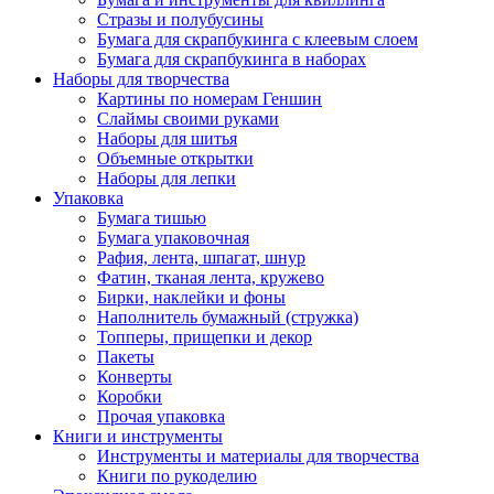
Стразы и полубусины
Бумага для скрапбукинга с клеевым слоем
Бумага для скрапбукинга в наборах
Наборы для творчества
Картины по номерам Геншин
Слаймы своими руками
Наборы для шитья
Объемные открытки
Наборы для лепки
Упаковка
Бумага тишью
Бумага упаковочная
Рафия, лента, шпагат, шнур
Фатин, тканая лента, кружево
Бирки, наклейки и фоны
Наполнитель бумажный (стружка)
Топперы, прищепки и декор
Пакеты
Конверты
Коробки
Прочая упаковка
Книги и инструменты
Инструменты и материалы для творчества
Книги по рукоделию