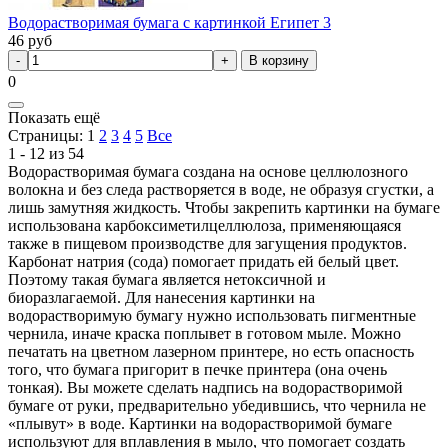
Водорастворимая бумага с картинкой Египет 3
46
руб
В корзину
0
Показать ещё
Страницы:
1
2
3
4
5
Все
1 - 12 из 54
Водорастворимая бумага создана на основе целлюлозного
волокна и без следа растворяется в воде, не образуя сгустки, а
лишь замутняя жидкость. Чтобы закрепить картинки на бумаге
использована карбоксиметилцеллюлоза, применяющаяся
также в пищевом производстве для загущения продуктов.
Карбонат натрия (сода) помогает придать ей белый цвет.
Поэтому такая бумага является нетоксичной и
биоразлагаемой. Для нанесения картинки на
водорастворимую бумагу нужно использовать пигментные
чернила, иначе краска поплывет в готовом мыле. Можно
печатать на цветном лазерном принтере, но есть опасность
того, что бумага пригорит в печке принтера (она очень
тонкая). Вы можете сделать надпись на водорастворимой
бумаге от руки, предварительно убедившись, что чернила не
«плывут» в воде. Картинки на водорастворимой бумаге
используют для вплавления в мыло, что помогает создать