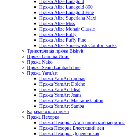
Пряжа Alize Lanagold
Пряжа Alize Lanagold 800
Пряжа Alize Lanagold Fine
Пряжа Alize Superlana Maxi
Пряжа Alize Miss
Пряжа Alize Mohair Classic
Пряжа Alize Puffy
Пряжа Alize Puffy Fine
Пряжа Alize Superwash Comfort socks
Трикотажная пряжа Biskvit
Пряжа Gamma Ирис
Пряжа Nako
Пряжа Seam Lambada fine
Пряжа YarnArt
Пряжа YarnArt прочая
Пряжа YarnArt Dolche
Пряжа YarnArt Ideal
Пряжа YarnArt Jeans
Пряжа YarnArt Macrame Cotton
Пряжа YarnArt Samba
Карачаевская пряжа
Пряжа Пехорка
Пряжа Пехорка Австралийский меринос
Пряжа Пехорка Блестящий лен
Пряжа Пехорка Деревенская