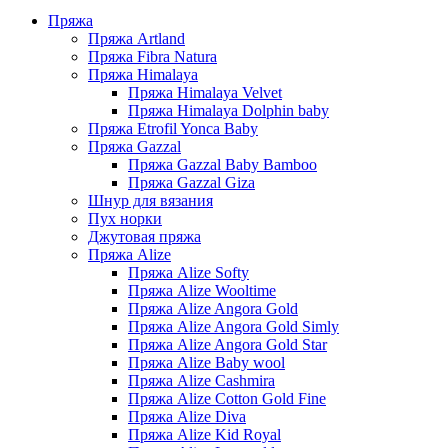
Пряжа
Пряжа Artland
Пряжа Fibra Natura
Пряжа Himalaya
Пряжа Himalaya Velvet
Пряжа Himalaya Dolphin baby
Пряжа Etrofil Yonca Baby
Пряжа Gazzal
Пряжа Gazzal Baby Bamboo
Пряжа Gazzal Giza
Шнур для вязания
Пух норки
Джутовая пряжа
Пряжа Alize
Пряжа Alize Softy
Пряжа Alize Wooltime
Пряжа Alize Angora Gold
Пряжа Alize Angora Gold Simly
Пряжа Alize Angora Gold Star
Пряжа Alize Baby wool
Пряжа Alize Cashmira
Пряжа Alize Cotton Gold Fine
Пряжа Alize Diva
Пряжа Alize Kid Royal