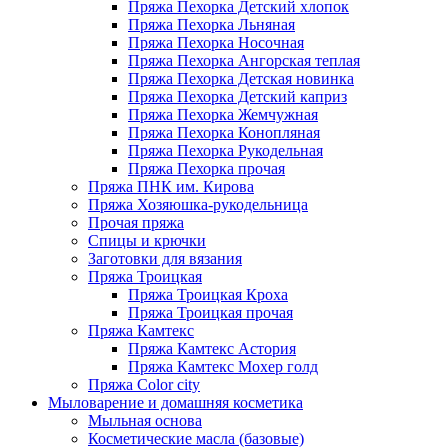
Пряжа Пехорка Детский хлопок
Пряжа Пехорка Льняная
Пряжа Пехорка Носочная
Пряжа Пехорка Ангорская теплая
Пряжа Пехорка Детская новинка
Пряжа Пехорка Детский каприз
Пряжа Пехорка Жемчужная
Пряжа Пехорка Конопляная
Пряжа Пехорка Рукодельная
Пряжа Пехорка прочая
Пряжа ПНК им. Кирова
Пряжа Хозяюшка-рукодельница
Прочая пряжа
Спицы и крючки
Заготовки для вязания
Пряжа Троицкая
Пряжа Троицкая Кроха
Пряжа Троицкая прочая
Пряжа Камтекс
Пряжа Камтекс Астория
Пряжа Камтекс Мохер голд
Пряжа Color city
Мыловарение и домашняя косметика
Мыльная основа
Косметические масла (базовые)