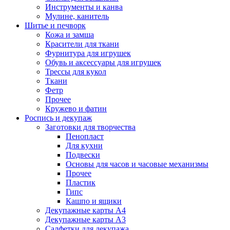
Инструменты и канва
Мулине, канитель
Шитье и печворк
Кожа и замша
Красители для ткани
Фурнитура для игрушек
Обувь и аксессуары для игрушек
Трессы для кукол
Ткани
Фетр
Прочее
Кружево и фатин
Роспись и декупаж
Заготовки для творчества
Пенопласт
Для кухни
Подвески
Основы для часов и часовые механизмы
Прочее
Пластик
Гипс
Кашпо и ящики
Декупажные карты А4
Декупажные карты А3
Салфетки для декупажа