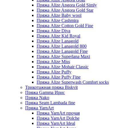
Пряжа Alize Angora Gold Simly
Пряжа Alize Angora Gold Star
Пряжа Alize Baby wool
Пряжа Alize Cashmira
Пряжа Alize Cotton Gold Fine
Пряжа Alize Diva
Пряжа Alize Kid Royal
Пряжа Alize Lanagold
Пряжа Alize Lanagold 800
Пряжа Alize Lanagold Fine
Пряжа Alize Superlana Maxi
Пряжа Alize Miss
Пряжа Alize Mohair Classic
Пряжа Alize Puffy
Пряжа Alize Puffy Fine
Пряжа Alize Superwash Comfort socks
Трикотажная пряжа Biskvit
Пряжа Gamma Ирис
Пряжа Nako
Пряжа Seam Lambada fine
Пряжа YarnArt
Пряжа YarnArt прочая
Пряжа YarnArt Dolche
Пряжа YarnArt Ideal