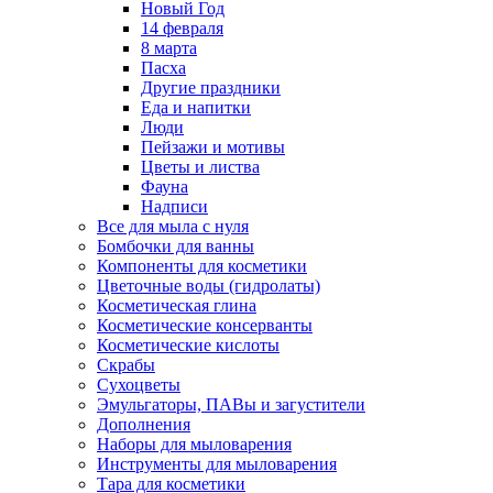
Новый Год
14 февраля
8 марта
Пасха
Другие праздники
Еда и напитки
Люди
Пейзажи и мотивы
Цветы и листва
Фауна
Надписи
Все для мыла с нуля
Бомбочки для ванны
Компоненты для косметики
Цветочные воды (гидролаты)
Косметическая глина
Косметические консерванты
Косметические кислоты
Скрабы
Сухоцветы
Эмульгаторы, ПАВы и загустители
Дополнения
Наборы для мыловарения
Инструменты для мыловарения
Тара для косметики