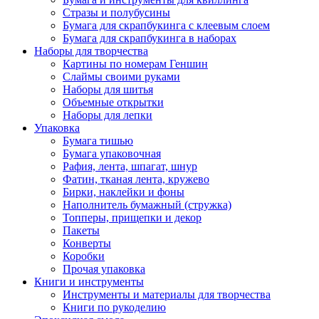
Стразы и полубусины
Бумага для скрапбукинга с клеевым слоем
Бумага для скрапбукинга в наборах
Наборы для творчества
Картины по номерам Геншин
Слаймы своими руками
Наборы для шитья
Объемные открытки
Наборы для лепки
Упаковка
Бумага тишью
Бумага упаковочная
Рафия, лента, шпагат, шнур
Фатин, тканая лента, кружево
Бирки, наклейки и фоны
Наполнитель бумажный (стружка)
Топперы, прищепки и декор
Пакеты
Конверты
Коробки
Прочая упаковка
Книги и инструменты
Инструменты и материалы для творчества
Книги по рукоделию