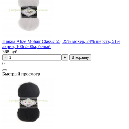
Пряжа Alize Mohair Classic 55, 25% мохер, 24% шерсть, 51%
акрил, 100г/200м, белый
368
руб
В корзину
0
Быстрый просмотр