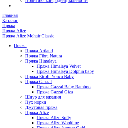
Политика конфиденциальности
Главная
Каталог
Пряжа
Пряжа Alize
Пряжа Alize Mohair Classic
Пряжа
Пряжа Artland
Пряжа Fibra Natura
Пряжа Himalaya
Пряжа Himalaya Velvet
Пряжа Himalaya Dolphin baby
Пряжа Etrofil Yonca Baby
Пряжа Gazzal
Пряжа Gazzal Baby Bamboo
Пряжа Gazzal Giza
Шнур для вязания
Пух норки
Джутовая пряжа
Пряжа Alize
Пряжа Alize Softy
Пряжа Alize Wooltime
Пряжа Alize Angora Gold