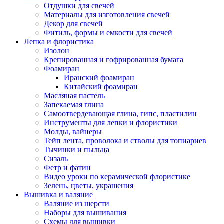
Отдушки для свечей
Материалы для изготовления свечей
Декор для свечей
Фитиль, формы и емкости для свечей
Лепка и флористика
Изолон
Крепированная и гофрированная бумага
Фоамиран
Иранский фоамиран
Китайский фоамиран
Масляная пастель
Запекаемая глина
Самоотвердевающая глина, гипс, пластилин
Инструменты для лепки и флористики
Молды, вайнеры
Тейп лента, проволока и стволы для топиариев
Тычинки и пыльца
Сизаль
Фетр и фатин
Видео уроки по керамической флористике
Зелень, цветы, украшения
Вышивка и валяние
Валяние из шерсти
Наборы для вышивания
Схемы для вышивки