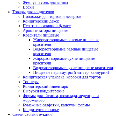
Жемчуг и соль для ванны
Воски
Товары для кондитеров
Подложки для тортов и десертов
Кондитерский декор
Печать на сахарной бумаге
Ароматизаторы пищевые
Красители пищевые
Жирорастворимые гелевые пищевые
красители
Водорастворимые гелевые пищевые
красители
Жирорастворимые сухие пищевые
красители
Водорастворимые сухие пищевые красители
Пищевые перламутры (глиттер, кандурин)
Кондитерская упаковка, коробки для тортов
Топперы
Кондитерский инвентарь
Вырубки кондитерские
Формы для айсинга, шоколада, леденцов и
мороженого
Бумажные салфетки, капсулы, формы
Кондитерское сырье
Свечи своими руками