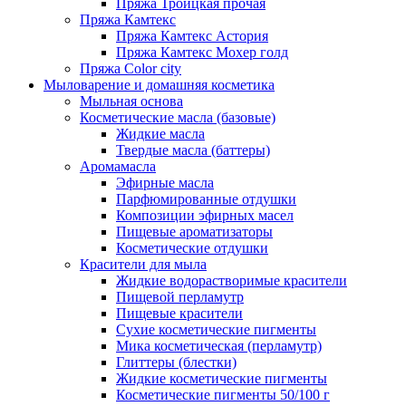
Пряжа Троицкая прочая
Пряжа Камтекс
Пряжа Камтекс Астория
Пряжа Камтекс Мохер голд
Пряжа Color city
Мыловарение и домашняя косметика
Мыльная основа
Косметические масла (базовые)
Жидкие масла
Твердые масла (баттеры)
Аромамасла
Эфирные масла
Парфюмированные отдушки
Композиции эфирных масел
Пищевые ароматизаторы
Косметические отдушки
Красители для мыла
Жидкие водорастворимые красители
Пищевой перламутр
Пищевые красители
Сухие косметические пигменты
Мика косметическая (перламутр)
Глиттеры (блестки)
Жидкие косметические пигменты
Косметические пигменты 50/100 г