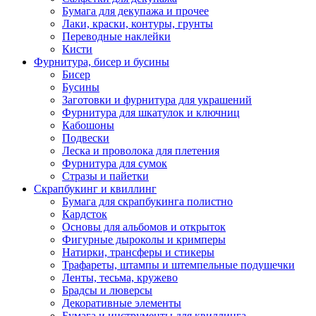
Бумага для декупажа и прочее
Лаки, краски, контуры, грунты
Переводные наклейки
Кисти
Фурнитура, бисер и бусины
Бисер
Бусины
Заготовки и фурнитура для украшений
Фурнитура для шкатулок и ключниц
Кабошоны
Подвески
Леска и проволока для плетения
Фурнитура для сумок
Стразы и пайетки
Скрапбукинг и квиллинг
Бумага для скрапбукинга полистно
Кардсток
Основы для альбомов и открыток
Фигурные дыроколы и кримперы
Натирки, трансферы и стикеры
Трафареты, штампы и штемпельные подушечки
Ленты, тесьма, кружево
Брадсы и люверсы
Декоративные элементы
Бумага и инструменты для квиллинга