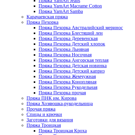
Пряжа YarnArt Jeans
Пряжа YarnArt Macrame Cotton
Пряжа YarnArt Samba
Карачаевская пряжа
Пряжа Пехорка
Пряжа Пехорка Австралийский меринос
Пряжа Пехорка Блестящий лен
Пряжа Пехорка Деревенская
Пряжа Пехорка Детский хлопок
Пряжа Пехорка Льняная
Пряжа Пехорка Носочная
Пряжа Пехорка Ангорская теплая
Пряжа Пехорка Детская новинка
Пряжа Пехорка Детский каприз
Пряжа Пехорка Жемчужная
Пряжа Пехорка Конопляная
Пряжа Пехорка Рукодельная
Пряжа Пехорка прочая
Пряжа ПНК им. Кирова
Пряжа Хозяюшка-рукодельница
Прочая пряжа
Спицы и крючки
Заготовки для вязания
Пряжа Троицкая
Пряжа Троицкая Кроха