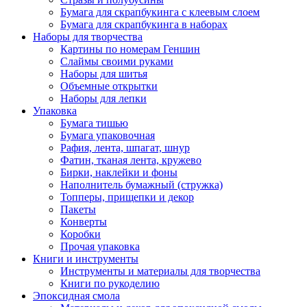
Бумага для скрапбукинга с клеевым слоем
Бумага для скрапбукинга в наборах
Наборы для творчества
Картины по номерам Геншин
Слаймы своими руками
Наборы для шитья
Объемные открытки
Наборы для лепки
Упаковка
Бумага тишью
Бумага упаковочная
Рафия, лента, шпагат, шнур
Фатин, тканая лента, кружево
Бирки, наклейки и фоны
Наполнитель бумажный (стружка)
Топперы, прищепки и декор
Пакеты
Конверты
Коробки
Прочая упаковка
Книги и инструменты
Инструменты и материалы для творчества
Книги по рукоделию
Эпоксидная смола