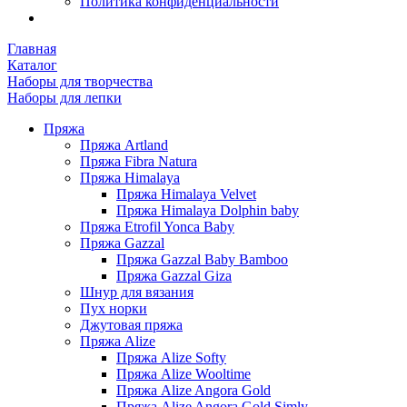
Политика конфиденциальности
Главная
Каталог
Наборы для творчества
Наборы для лепки
Пряжа
Пряжа Artland
Пряжа Fibra Natura
Пряжа Himalaya
Пряжа Himalaya Velvet
Пряжа Himalaya Dolphin baby
Пряжа Etrofil Yonca Baby
Пряжа Gazzal
Пряжа Gazzal Baby Bamboo
Пряжа Gazzal Giza
Шнур для вязания
Пух норки
Джутовая пряжа
Пряжа Alize
Пряжа Alize Softy
Пряжа Alize Wooltime
Пряжа Alize Angora Gold
Пряжа Alize Angora Gold Simly