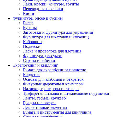
Лаки, краски, контуры, грунты
Переводные наклейки
Кисти
Фурнитура, бисер и бусины
Бисер
Бусины
Заготовки и фурнитура для украшений
Фурнитура для шкатулок и ключниц
Кабошоны
Подвески
Леска и проволока для плетения
Фурнитура для сумок
Стразы и пайетки
Скрапбукинг и квиллинг
Бумага для скрапбукинга полистно
Кардсток
Основы для альбомов и открыток
Фигурные дыроколы и кримперы
Натирки, трансферы и стикеры
Трафареты, штампы и штемпельные подушечки
Ленты, тесьма, кружево
Брадсы и люверсы
Декоративные элементы
Бумага и инструменты для квиллинга
Стразы и полубусины