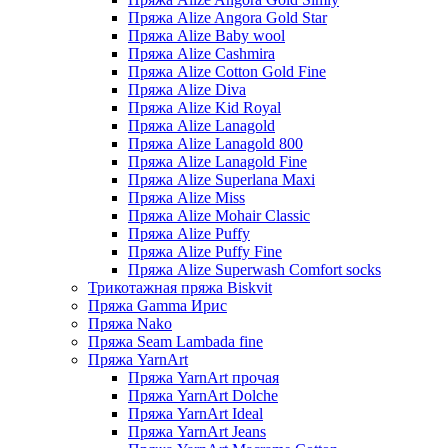
Пряжа Alize Angora Gold Star
Пряжа Alize Baby wool
Пряжа Alize Cashmira
Пряжа Alize Cotton Gold Fine
Пряжа Alize Diva
Пряжа Alize Kid Royal
Пряжа Alize Lanagold
Пряжа Alize Lanagold 800
Пряжа Alize Lanagold Fine
Пряжа Alize Superlana Maxi
Пряжа Alize Miss
Пряжа Alize Mohair Classic
Пряжа Alize Puffy
Пряжа Alize Puffy Fine
Пряжа Alize Superwash Comfort socks
Трикотажная пряжа Biskvit
Пряжа Gamma Ирис
Пряжа Nako
Пряжа Seam Lambada fine
Пряжа YarnArt
Пряжа YarnArt прочая
Пряжа YarnArt Dolche
Пряжа YarnArt Ideal
Пряжа YarnArt Jeans