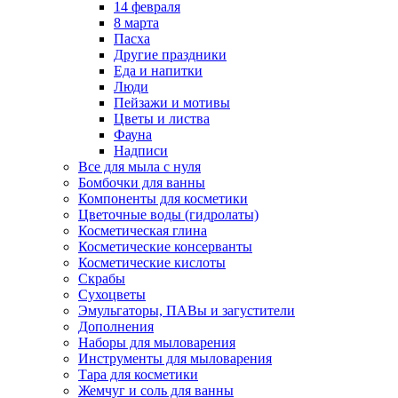
14 февраля
8 марта
Пасха
Другие праздники
Еда и напитки
Люди
Пейзажи и мотивы
Цветы и листва
Фауна
Надписи
Все для мыла с нуля
Бомбочки для ванны
Компоненты для косметики
Цветочные воды (гидролаты)
Косметическая глина
Косметические консерванты
Косметические кислоты
Скрабы
Сухоцветы
Эмульгаторы, ПАВы и загустители
Дополнения
Наборы для мыловарения
Инструменты для мыловарения
Тара для косметики
Жемчуг и соль для ванны