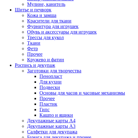
Мулине, канитель
Шитье и печворк
Кожа и замша
Красители для ткани
Фурнитура для игрушек
Обувь и аксессуары для игрушек
Трессы для кукол
Ткани
Фетр
Прочее
Кружево и фатин
Роспись и декупаж
Заготовки для творчества
Пенопласт
Для кухни
Подвески
Основы для часов и часовые механизмы
Прочее
Пластик
Гипс
Кашпо и ящики
Декупажные карты А4
Декупажные карты А3
Салфетки для декупажа
Бумага для декупажа и прочее