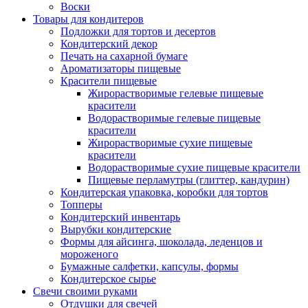
Воски
Товары для кондитеров
Подложки для тортов и десертов
Кондитерский декор
Печать на сахарной бумаге
Ароматизаторы пищевые
Красители пищевые
Жирорастворимые гелевые пищевые
красители
Водорастворимые гелевые пищевые
красители
Жирорастворимые сухие пищевые
красители
Водорастворимые сухие пищевые красители
Пищевые перламутры (глиттер, кандурин)
Кондитерская упаковка, коробки для тортов
Топперы
Кондитерский инвентарь
Вырубки кондитерские
Формы для айсинга, шоколада, леденцов и
мороженого
Бумажные салфетки, капсулы, формы
Кондитерское сырье
Свечи своими руками
Отдушки для свечей