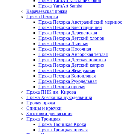
Пряжа YarnArt Macrame Cotton
Пряжа YarnArt Samba
Карачаевская пряжа
Пряжа Пехорка
Пряжа Пехорка Австралийский меринос
Пряжа Пехорка Блестящий лен
Пряжа Пехорка Деревенская
Пряжа Пехорка Детский хлопок
Пряжа Пехорка Льняная
Пряжа Пехорка Носочная
Пряжа Пехорка Ангорская теплая
Пряжа Пехорка Детская новинка
Пряжа Пехорка Детский каприз
Пряжа Пехорка Жемчужная
Пряжа Пехорка Конопляная
Пряжа Пехорка Рукодельная
Пряжа Пехорка прочая
Пряжа ПНК им. Кирова
Пряжа Хозяюшка-рукодельница
Прочая пряжа
Спицы и крючки
Заготовки для вязания
Пряжа Троицкая
Пряжа Троицкая Кроха
Пряжа Троицкая прочая