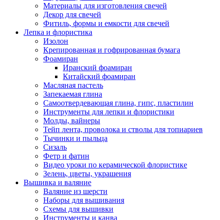
Материалы для изготовления свечей
Декор для свечей
Фитиль, формы и емкости для свечей
Лепка и флористика
Изолон
Крепированная и гофрированная бумага
Фоамиран
Иранский фоамиран
Китайский фоамиран
Масляная пастель
Запекаемая глина
Самоотвердевающая глина, гипс, пластилин
Инструменты для лепки и флористики
Молды, вайнеры
Тейп лента, проволока и стволы для топиариев
Тычинки и пыльца
Сизаль
Фетр и фатин
Видео уроки по керамической флористике
Зелень, цветы, украшения
Вышивка и валяние
Валяние из шерсти
Наборы для вышивания
Схемы для вышивки
Инструменты и канва