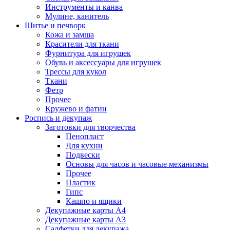
Инструменты и канва
Мулине, канитель
Шитье и печворк
Кожа и замша
Красители для ткани
Фурнитура для игрушек
Обувь и аксессуары для игрушек
Трессы для кукол
Ткани
Фетр
Прочее
Кружево и фатин
Роспись и декупаж
Заготовки для творчества
Пенопласт
Для кухни
Подвески
Основы для часов и часовые механизмы
Прочее
Пластик
Гипс
Кашпо и ящики
Декупажные карты А4
Декупажные карты А3
Салфетки для декупажа