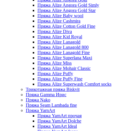
Пряжа Alize Angora Gold Simly
Пряжа Alize Angora Gold Star
Пряжа Alize Baby wool
Пряжа Alize Cashmira
Пряжа Alize Cotton Gold Fine
Пряжа Alize Diva
Пряжа Alize Kid Royal
Пряжа Alize Lanagold
Пряжа Alize Lanagold 800
Пряжа Alize Lanagold Fine
Пряжа Alize Superlana Maxi
Пряжа Alize Miss
Пряжа Alize Mohair Classic
Пряжа Alize Puffy
Пряжа Alize Puffy Fine
Пряжа Alize Superwash Comfort socks
Трикотажная пряжа Biskvit
Пряжа Gamma Ирис
Пряжа Nako
Пряжа Seam Lambada fine
Пряжа YarnArt
Пряжа YarnArt прочая
Пряжа YarnArt Dolche
Пряжа YarnArt Ideal