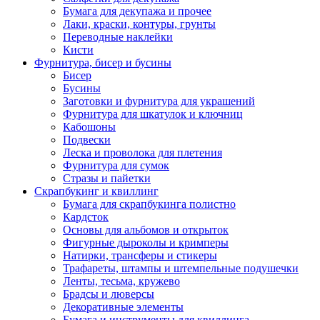
Бумага для декупажа и прочее
Лаки, краски, контуры, грунты
Переводные наклейки
Кисти
Фурнитура, бисер и бусины
Бисер
Бусины
Заготовки и фурнитура для украшений
Фурнитура для шкатулок и ключниц
Кабошоны
Подвески
Леска и проволока для плетения
Фурнитура для сумок
Стразы и пайетки
Скрапбукинг и квиллинг
Бумага для скрапбукинга полистно
Кардсток
Основы для альбомов и открыток
Фигурные дыроколы и кримперы
Натирки, трансферы и стикеры
Трафареты, штампы и штемпельные подушечки
Ленты, тесьма, кружево
Брадсы и люверсы
Декоративные элементы
Бумага и инструменты для квиллинга