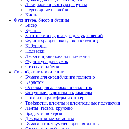
Лаки, краски, контуры, грунты
Переводные наклейки
Кисти
Фурнитура, бисер и бусины
Бисер
Бусины
Заготовки и фурнитура для украшений
Фурнитура для шкатулок и ключниц
Кабошоны
Подвески
Леска и проволока для плетения
Фурнитура для сумок
Стразы и пайетки
Скрапбукинг и квиллинг
Бумага для скрапбукинга полистно
Кардсток
Основы для альбомов и открыток
Фигурные дыроколы и кримперы
Натирки, трансферы и стикеры
Трафареты, штампы и штемпельные подушечки
Ленты, тесьма, кружево
Брадсы и люверсы
Декоративные элементы
Бумага и инструменты для квиллинга
Стразы и полубусины