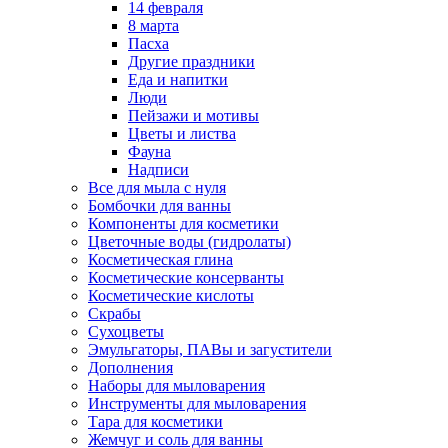
14 февраля
8 марта
Пасха
Другие праздники
Еда и напитки
Люди
Пейзажи и мотивы
Цветы и листва
Фауна
Надписи
Все для мыла с нуля
Бомбочки для ванны
Компоненты для косметики
Цветочные воды (гидролаты)
Косметическая глина
Косметические консерванты
Косметические кислоты
Скрабы
Сухоцветы
Эмульгаторы, ПАВы и загустители
Дополнения
Наборы для мыловарения
Инструменты для мыловарения
Тара для косметики
Жемчуг и соль для ванны