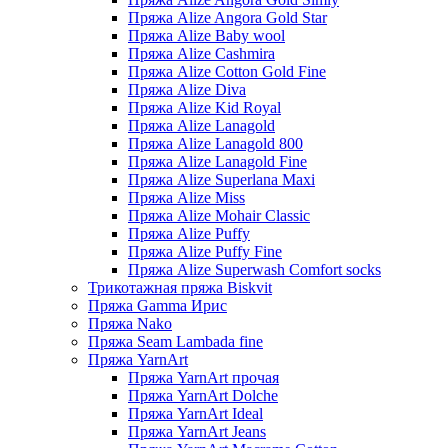
Пряжа Alize Angora Gold Star
Пряжа Alize Baby wool
Пряжа Alize Cashmira
Пряжа Alize Cotton Gold Fine
Пряжа Alize Diva
Пряжа Alize Kid Royal
Пряжа Alize Lanagold
Пряжа Alize Lanagold 800
Пряжа Alize Lanagold Fine
Пряжа Alize Superlana Maxi
Пряжа Alize Miss
Пряжа Alize Mohair Classic
Пряжа Alize Puffy
Пряжа Alize Puffy Fine
Пряжа Alize Superwash Comfort socks
Трикотажная пряжа Biskvit
Пряжа Gamma Ирис
Пряжа Nako
Пряжа Seam Lambada fine
Пряжа YarnArt
Пряжа YarnArt прочая
Пряжа YarnArt Dolche
Пряжа YarnArt Ideal
Пряжа YarnArt Jeans