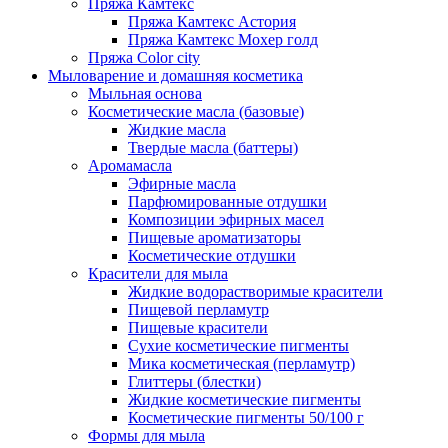
Пряжа Камтекс
Пряжа Камтекс Астория
Пряжа Камтекс Мохер голд
Пряжа Color city
Мыловарение и домашняя косметика
Мыльная основа
Косметические масла (базовые)
Жидкие масла
Твердые масла (баттеры)
Аромамасла
Эфирные масла
Парфюмированные отдушки
Композиции эфирных масел
Пищевые ароматизаторы
Косметические отдушки
Красители для мыла
Жидкие водорастворимые красители
Пищевой перламутр
Пищевые красители
Сухие косметические пигменты
Мика косметическая (перламутр)
Глиттеры (блестки)
Жидкие косметические пигменты
Косметические пигменты 50/100 г
Формы для мыла