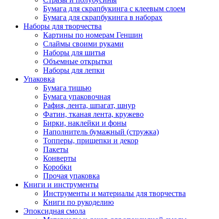
Бумага для скрапбукинга с клеевым слоем
Бумага для скрапбукинга в наборах
Наборы для творчества
Картины по номерам Геншин
Слаймы своими руками
Наборы для шитья
Объемные открытки
Наборы для лепки
Упаковка
Бумага тишью
Бумага упаковочная
Рафия, лента, шпагат, шнур
Фатин, тканая лента, кружево
Бирки, наклейки и фоны
Наполнитель бумажный (стружка)
Топперы, прищепки и декор
Пакеты
Конверты
Коробки
Прочая упаковка
Книги и инструменты
Инструменты и материалы для творчества
Книги по рукоделию
Эпоксидная смола