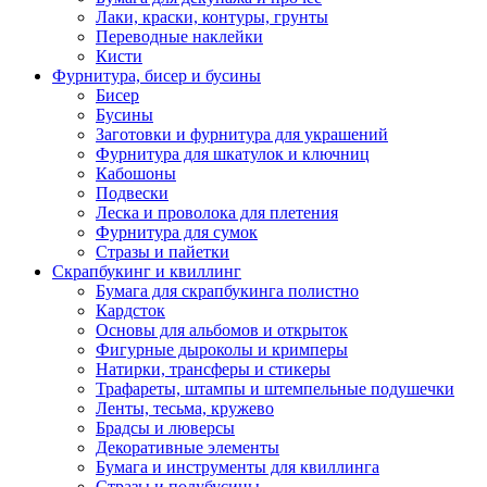
Лаки, краски, контуры, грунты
Переводные наклейки
Кисти
Фурнитура, бисер и бусины
Бисер
Бусины
Заготовки и фурнитура для украшений
Фурнитура для шкатулок и ключниц
Кабошоны
Подвески
Леска и проволока для плетения
Фурнитура для сумок
Стразы и пайетки
Скрапбукинг и квиллинг
Бумага для скрапбукинга полистно
Кардсток
Основы для альбомов и открыток
Фигурные дыроколы и кримперы
Натирки, трансферы и стикеры
Трафареты, штампы и штемпельные подушечки
Ленты, тесьма, кружево
Брадсы и люверсы
Декоративные элементы
Бумага и инструменты для квиллинга
Стразы и полубусины