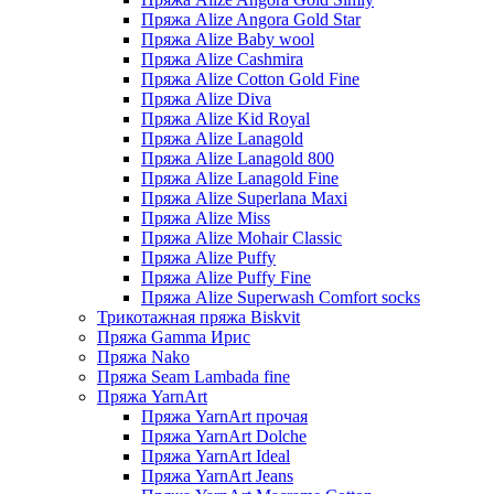
Пряжа Alize Angora Gold Star
Пряжа Alize Baby wool
Пряжа Alize Cashmira
Пряжа Alize Cotton Gold Fine
Пряжа Alize Diva
Пряжа Alize Kid Royal
Пряжа Alize Lanagold
Пряжа Alize Lanagold 800
Пряжа Alize Lanagold Fine
Пряжа Alize Superlana Maxi
Пряжа Alize Miss
Пряжа Alize Mohair Classic
Пряжа Alize Puffy
Пряжа Alize Puffy Fine
Пряжа Alize Superwash Comfort socks
Трикотажная пряжа Biskvit
Пряжа Gamma Ирис
Пряжа Nako
Пряжа Seam Lambada fine
Пряжа YarnArt
Пряжа YarnArt прочая
Пряжа YarnArt Dolche
Пряжа YarnArt Ideal
Пряжа YarnArt Jeans