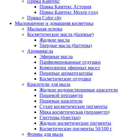
Пряжа Камтекс
Пряжа Камтекс Астория
Пряжа Камтекс Мохер голд
Пряжа Color city
Мыловарение и домашняя косметика
Мыльная основа
Косметические масла (базовые)
Жидкие масла
Твердые масла (баттеры)
Аромамасла
Эфирные масла
Парфюмированные отдушки
Композиции эфирных масел
Пищевые ароматизаторы
Косметические отдушки
Красители для мыла
Жидкие водорастворимые красители
Пищевой перламутр
Пищевые красители
Сухие косметические пигменты
Мика косметическая (перламутр)
Глиттеры (блестки)
Жидкие косметические пигменты
Косметические пигменты 50/100 г
Формы для мыла