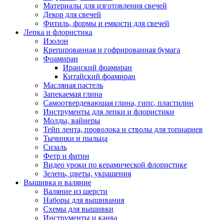
Материалы для изготовления свечей
Декор для свечей
Фитиль, формы и емкости для свечей
Лепка и флористика
Изолон
Крепированная и гофрированная бумага
Фоамиран
Иранский фоамиран
Китайский фоамиран
Масляная пастель
Запекаемая глина
Самоотвердевающая глина, гипс, пластилин
Инструменты для лепки и флористики
Молды, вайнеры
Тейп лента, проволока и стволы для топиариев
Тычинки и пыльца
Сизаль
Фетр и фатин
Видео уроки по керамической флористике
Зелень, цветы, украшения
Вышивка и валяние
Валяние из шерсти
Наборы для вышивания
Схемы для вышивки
Инструменты и канва