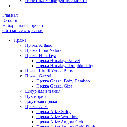
Политика конфиденциальности
Главная
Каталог
Наборы для творчества
Объемные открытки
Пряжа
Пряжа Artland
Пряжа Fibra Natura
Пряжа Himalaya
Пряжа Himalaya Velvet
Пряжа Himalaya Dolphin baby
Пряжа Etrofil Yonca Baby
Пряжа Gazzal
Пряжа Gazzal Baby Bamboo
Пряжа Gazzal Giza
Шнур для вязания
Пух норки
Джутовая пряжа
Пряжа Alize
Пряжа Alize Softy
Пряжа Alize Wooltime
Пряжа Alize Angora Gold
Пряжа Alize Angora Gold Simly