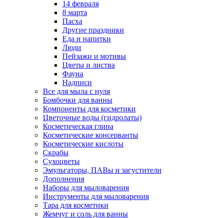
14 февраля
8 марта
Пасха
Другие праздники
Еда и напитки
Люди
Пейзажи и мотивы
Цветы и листва
Фауна
Надписи
Все для мыла с нуля
Бомбочки для ванны
Компоненты для косметики
Цветочные воды (гидролаты)
Косметическая глина
Косметические консерванты
Косметические кислоты
Скрабы
Сухоцветы
Эмульгаторы, ПАВы и загустители
Дополнения
Наборы для мыловарения
Инструменты для мыловарения
Тара для косметики
Жемчуг и соль для ванны