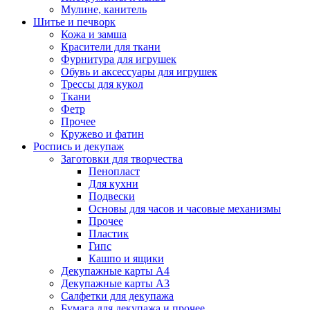
Мулине, канитель
Шитье и печворк
Кожа и замша
Красители для ткани
Фурнитура для игрушек
Обувь и аксессуары для игрушек
Трессы для кукол
Ткани
Фетр
Прочее
Кружево и фатин
Роспись и декупаж
Заготовки для творчества
Пенопласт
Для кухни
Подвески
Основы для часов и часовые механизмы
Прочее
Пластик
Гипс
Кашпо и ящики
Декупажные карты А4
Декупажные карты А3
Салфетки для декупажа
Бумага для декупажа и прочее