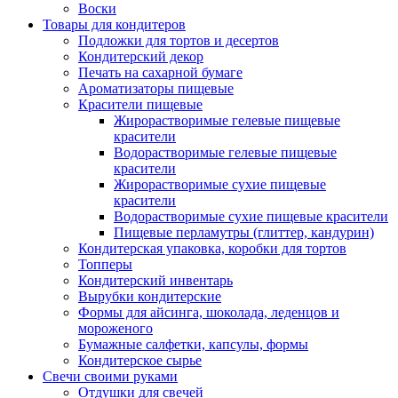
Воски
Товары для кондитеров
Подложки для тортов и десертов
Кондитерский декор
Печать на сахарной бумаге
Ароматизаторы пищевые
Красители пищевые
Жирорастворимые гелевые пищевые
красители
Водорастворимые гелевые пищевые
красители
Жирорастворимые сухие пищевые
красители
Водорастворимые сухие пищевые красители
Пищевые перламутры (глиттер, кандурин)
Кондитерская упаковка, коробки для тортов
Топперы
Кондитерский инвентарь
Вырубки кондитерские
Формы для айсинга, шоколада, леденцов и
мороженого
Бумажные салфетки, капсулы, формы
Кондитерское сырье
Свечи своими руками
Отдушки для свечей