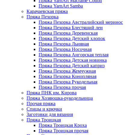
Пряжа YarnArt Macrame Cotton
Пряжа YarnArt Samba
Карачаевская пряжа
Пряжа Пехорка
Пряжа Пехорка Австралийский меринос
Пряжа Пехорка Блестящий лен
Пряжа Пехорка Деревенская
Пряжа Пехорка Детский хлопок
Пряжа Пехорка Льняная
Пряжа Пехорка Носочная
Пряжа Пехорка Ангорская теплая
Пряжа Пехорка Детская новинка
Пряжа Пехорка Детский каприз
Пряжа Пехорка Жемчужная
Пряжа Пехорка Конопляная
Пряжа Пехорка Рукодельная
Пряжа Пехорка прочая
Пряжа ПНК им. Кирова
Пряжа Хозяюшка-рукодельница
Прочая пряжа
Спицы и крючки
Заготовки для вязания
Пряжа Троицкая
Пряжа Троицкая Кроха
Пряжа Троицкая прочая