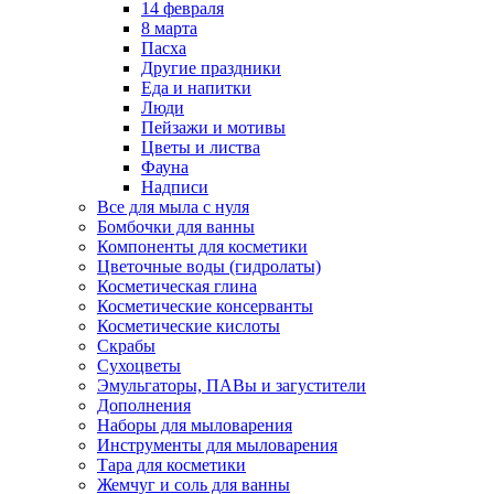
14 февраля
8 марта
Пасха
Другие праздники
Еда и напитки
Люди
Пейзажи и мотивы
Цветы и листва
Фауна
Надписи
Все для мыла с нуля
Бомбочки для ванны
Компоненты для косметики
Цветочные воды (гидролаты)
Косметическая глина
Косметические консерванты
Косметические кислоты
Скрабы
Сухоцветы
Эмульгаторы, ПАВы и загустители
Дополнения
Наборы для мыловарения
Инструменты для мыловарения
Тара для косметики
Жемчуг и соль для ванны