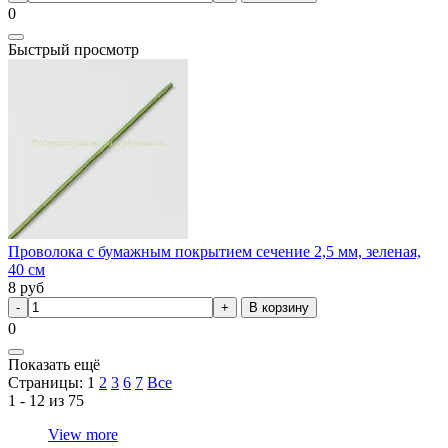
0
Быстрый просмотр
Проволока с бумажным покрытием сечение 2,5 мм, зеленая,
40 см
8
руб
В корзину
0
Показать ещё
Страницы:
1
2
3
6
7
Все
1 - 12 из 75
View more