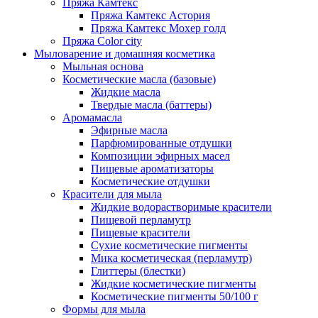
Пряжа Камтекс
Пряжа Камтекс Астория
Пряжа Камтекс Мохер голд
Пряжа Color city
Мыловарение и домашняя косметика
Мыльная основа
Косметические масла (базовые)
Жидкие масла
Твердые масла (баттеры)
Аромамасла
Эфирные масла
Парфюмированные отдушки
Композиции эфирных масел
Пищевые ароматизаторы
Косметические отдушки
Красители для мыла
Жидкие водорастворимые красители
Пищевой перламутр
Пищевые красители
Сухие косметические пигменты
Мика косметическая (перламутр)
Глиттеры (блестки)
Жидкие косметические пигменты
Косметические пигменты 50/100 г
Формы для мыла