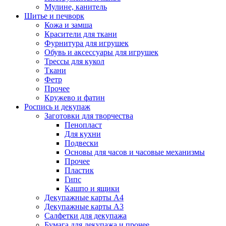
Мулине, канитель
Шитье и печворк
Кожа и замша
Красители для ткани
Фурнитура для игрушек
Обувь и аксессуары для игрушек
Трессы для кукол
Ткани
Фетр
Прочее
Кружево и фатин
Роспись и декупаж
Заготовки для творчества
Пенопласт
Для кухни
Подвески
Основы для часов и часовые механизмы
Прочее
Пластик
Гипс
Кашпо и ящики
Декупажные карты А4
Декупажные карты А3
Салфетки для декупажа
Бумага для декупажа и прочее