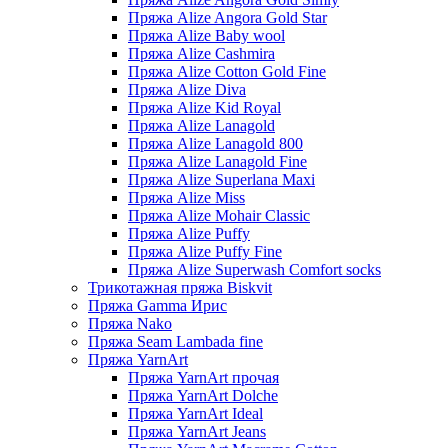
Пряжа Alize Angora Gold Star
Пряжа Alize Baby wool
Пряжа Alize Cashmira
Пряжа Alize Cotton Gold Fine
Пряжа Alize Diva
Пряжа Alize Kid Royal
Пряжа Alize Lanagold
Пряжа Alize Lanagold 800
Пряжа Alize Lanagold Fine
Пряжа Alize Superlana Maxi
Пряжа Alize Miss
Пряжа Alize Mohair Classic
Пряжа Alize Puffy
Пряжа Alize Puffy Fine
Пряжа Alize Superwash Comfort socks
Трикотажная пряжа Biskvit
Пряжа Gamma Ирис
Пряжа Nako
Пряжа Seam Lambada fine
Пряжа YarnArt
Пряжа YarnArt прочая
Пряжа YarnArt Dolche
Пряжа YarnArt Ideal
Пряжа YarnArt Jeans