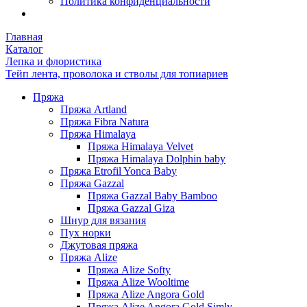
Политика конфиденциальности
Главная
Каталог
Лепка и флористика
Тейп лента, проволока и стволы для топиариев
Пряжа
Пряжа Artland
Пряжа Fibra Natura
Пряжа Himalaya
Пряжа Himalaya Velvet
Пряжа Himalaya Dolphin baby
Пряжа Etrofil Yonca Baby
Пряжа Gazzal
Пряжа Gazzal Baby Bamboo
Пряжа Gazzal Giza
Шнур для вязания
Пух норки
Джутовая пряжа
Пряжа Alize
Пряжа Alize Softy
Пряжа Alize Wooltime
Пряжа Alize Angora Gold
Пряжа Alize Angora Gold Simly