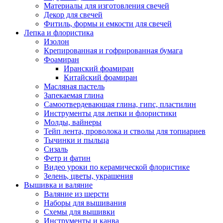
Материалы для изготовления свечей
Декор для свечей
Фитиль, формы и емкости для свечей
Лепка и флористика
Изолон
Крепированная и гофрированная бумага
Фоамиран
Иранский фоамиран
Китайский фоамиран
Масляная пастель
Запекаемая глина
Самоотвердевающая глина, гипс, пластилин
Инструменты для лепки и флористики
Молды, вайнеры
Тейп лента, проволока и стволы для топиариев
Тычинки и пыльца
Сизаль
Фетр и фатин
Видео уроки по керамической флористике
Зелень, цветы, украшения
Вышивка и валяние
Валяние из шерсти
Наборы для вышивания
Схемы для вышивки
Инструменты и канва