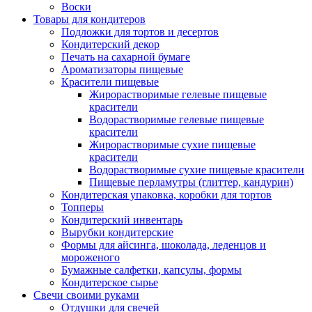
Воски
Товары для кондитеров
Подложки для тортов и десертов
Кондитерский декор
Печать на сахарной бумаге
Ароматизаторы пищевые
Красители пищевые
Жирорастворимые гелевые пищевые
красители
Водорастворимые гелевые пищевые
красители
Жирорастворимые сухие пищевые
красители
Водорастворимые сухие пищевые красители
Пищевые перламутры (глиттер, кандурин)
Кондитерская упаковка, коробки для тортов
Топперы
Кондитерский инвентарь
Вырубки кондитерские
Формы для айсинга, шоколада, леденцов и
мороженого
Бумажные салфетки, капсулы, формы
Кондитерское сырье
Свечи своими руками
Отдушки для свечей