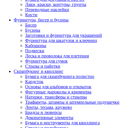
Лаки, краски, контуры, грунты
Переводные наклейки
Кисти
Фурнитура, бисер и бусины
Бисер
Бусины
Заготовки и фурнитура для украшений
Фурнитура для шкатулок и ключниц
Кабошоны
Подвески
Леска и проволока для плетения
Фурнитура для сумок
Стразы и пайетки
Скрапбукинг и квиллинг
Бумага для скрапбукинга полистно
Кардсток
Основы для альбомов и открыток
Фигурные дыроколы и кримперы
Натирки, трансферы и стикеры
Трафареты, штампы и штемпельные подушечки
Ленты, тесьма, кружево
Брадсы и люверсы
Декоративные элементы
Бумага и инструменты для квиллинга
Стразы и полубусины