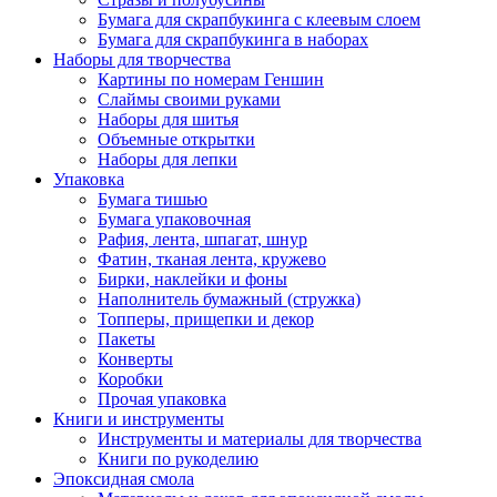
Бумага для скрапбукинга с клеевым слоем
Бумага для скрапбукинга в наборах
Наборы для творчества
Картины по номерам Геншин
Слаймы своими руками
Наборы для шитья
Объемные открытки
Наборы для лепки
Упаковка
Бумага тишью
Бумага упаковочная
Рафия, лента, шпагат, шнур
Фатин, тканая лента, кружево
Бирки, наклейки и фоны
Наполнитель бумажный (стружка)
Топперы, прищепки и декор
Пакеты
Конверты
Коробки
Прочая упаковка
Книги и инструменты
Инструменты и материалы для творчества
Книги по рукоделию
Эпоксидная смола