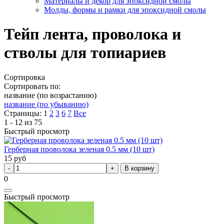
Материалы и декор для эпоксидной смолы
Молды, формы и рамки для эпоксидной смолы
Тейп лента, проволока и
стволы для топиариев
Сортировка
Сортировать по:
название (по возрастанию)
название (по убыванию)
Страницы:
1
2
3
6
7
Все
1 - 12 из 75
Быстрый просмотр
Герберная проволока зеленая 0.5 мм (10 шт)
15
руб
В корзину
0
Быстрый просмотр