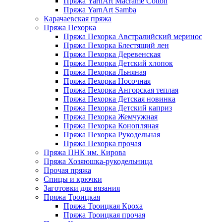
Пряжа YarnArt Macrame Cotton
Пряжа YarnArt Samba
Карачаевская пряжа
Пряжа Пехорка
Пряжа Пехорка Австралийский меринос
Пряжа Пехорка Блестящий лен
Пряжа Пехорка Деревенская
Пряжа Пехорка Детский хлопок
Пряжа Пехорка Льняная
Пряжа Пехорка Носочная
Пряжа Пехорка Ангорская теплая
Пряжа Пехорка Детская новинка
Пряжа Пехорка Детский каприз
Пряжа Пехорка Жемчужная
Пряжа Пехорка Конопляная
Пряжа Пехорка Рукодельная
Пряжа Пехорка прочая
Пряжа ПНК им. Кирова
Пряжа Хозяюшка-рукодельница
Прочая пряжа
Спицы и крючки
Заготовки для вязания
Пряжа Троицкая
Пряжа Троицкая Кроха
Пряжа Троицкая прочая