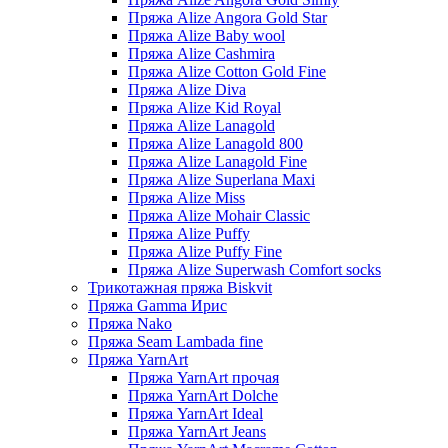
Пряжа Alize Angora Gold Star
Пряжа Alize Baby wool
Пряжа Alize Cashmira
Пряжа Alize Cotton Gold Fine
Пряжа Alize Diva
Пряжа Alize Kid Royal
Пряжа Alize Lanagold
Пряжа Alize Lanagold 800
Пряжа Alize Lanagold Fine
Пряжа Alize Superlana Maxi
Пряжа Alize Miss
Пряжа Alize Mohair Classic
Пряжа Alize Puffy
Пряжа Alize Puffy Fine
Пряжа Alize Superwash Comfort socks
Трикотажная пряжа Biskvit
Пряжа Gamma Ирис
Пряжа Nako
Пряжа Seam Lambada fine
Пряжа YarnArt
Пряжа YarnArt прочая
Пряжа YarnArt Dolche
Пряжа YarnArt Ideal
Пряжа YarnArt Jeans