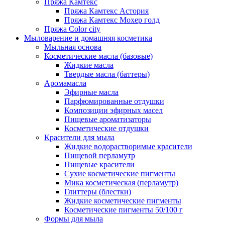
Пряжа Камтекс
Пряжа Камтекс Астория
Пряжа Камтекс Мохер голд
Пряжа Color city
Мыловарение и домашняя косметика
Мыльная основа
Косметические масла (базовые)
Жидкие масла
Твердые масла (баттеры)
Аромамасла
Эфирные масла
Парфюмированные отдушки
Композиции эфирных масел
Пищевые ароматизаторы
Косметические отдушки
Красители для мыла
Жидкие водорастворимые красители
Пищевой перламутр
Пищевые красители
Сухие косметические пигменты
Мика косметическая (перламутр)
Глиттеры (блестки)
Жидкие косметические пигменты
Косметические пигменты 50/100 г
Формы для мыла