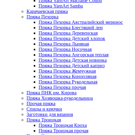
Пряжа YarnArt Macrame Cotton
Пряжа YarnArt Samba
Карачаевская пряжа
Пряжа Пехорка
Пряжа Пехорка Австралийский меринос
Пряжа Пехорка Блестящий лен
Пряжа Пехорка Деревенская
Пряжа Пехорка Детский хлопок
Пряжа Пехорка Льняная
Пряжа Пехорка Носочная
Пряжа Пехорка Ангорская теплая
Пряжа Пехорка Детская новинка
Пряжа Пехорка Детский каприз
Пряжа Пехорка Жемчужная
Пряжа Пехорка Конопляная
Пряжа Пехорка Рукодельная
Пряжа Пехорка прочая
Пряжа ПНК им. Кирова
Пряжа Хозяюшка-рукодельница
Прочая пряжа
Спицы и крючки
Заготовки для вязания
Пряжа Троицкая
Пряжа Троицкая Кроха
Пряжа Троицкая прочая