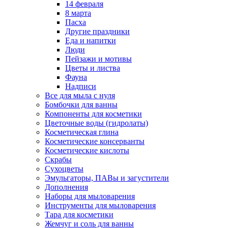
14 февраля
8 марта
Пасха
Другие праздники
Еда и напитки
Люди
Пейзажи и мотивы
Цветы и листва
Фауна
Надписи
Все для мыла с нуля
Бомбочки для ванны
Компоненты для косметики
Цветочные воды (гидролаты)
Косметическая глина
Косметические консерванты
Косметические кислоты
Скрабы
Сухоцветы
Эмульгаторы, ПАВы и загустители
Дополнения
Наборы для мыловарения
Инструменты для мыловарения
Тара для косметики
Жемчуг и соль для ванны