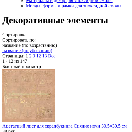
Материалы и декор для эпоксидной смолы
Молды, формы и рамки для эпоксидной смолы
Декоративные элементы
Сортировка
Сортировать по:
название (по возрастанию)
название (по убыванию)
Страницы:
1
2
3
12
13
Все
1 - 12 из 147
Быстрый просмотр
Ацетатный лист для скрапбукинга Сияние ночи 30,5×30,5 см
38
руб