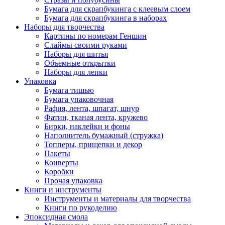
Бумага для скрапбукинга с клеевым слоем
Бумага для скрапбукинга в наборах
Наборы для творчества
Картины по номерам Геншин
Слаймы своими руками
Наборы для шитья
Объемные открытки
Наборы для лепки
Упаковка
Бумага тишью
Бумага упаковочная
Рафия, лента, шпагат, шнур
Фатин, тканая лента, кружево
Бирки, наклейки и фоны
Наполнитель бумажный (стружка)
Топперы, прищепки и декор
Пакеты
Конверты
Коробки
Прочая упаковка
Книги и инструменты
Инструменты и материалы для творчества
Книги по рукоделию
Эпоксидная смола