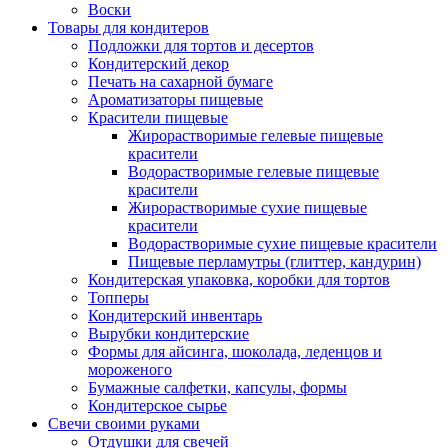
Воски
Товары для кондитеров
Подложки для тортов и десертов
Кондитерский декор
Печать на сахарной бумаге
Ароматизаторы пищевые
Красители пищевые
Жирорастворимые гелевые пищевые
красители
Водорастворимые гелевые пищевые
красители
Жирорастворимые сухие пищевые
красители
Водорастворимые сухие пищевые красители
Пищевые перламутры (глиттер, кандурин)
Кондитерская упаковка, коробки для тортов
Топперы
Кондитерский инвентарь
Вырубки кондитерские
Формы для айсинга, шоколада, леденцов и
мороженого
Бумажные салфетки, капсулы, формы
Кондитерское сырье
Свечи своими руками
Отдушки для свечей