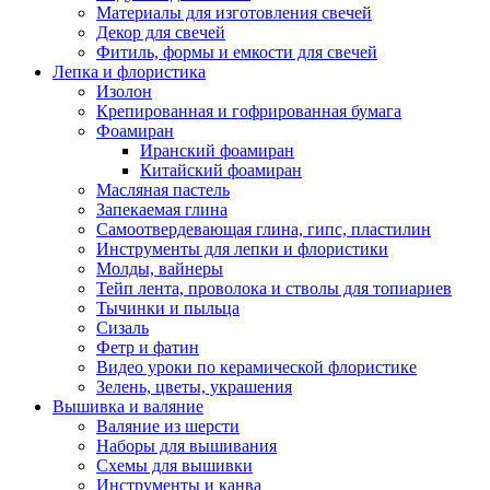
Материалы для изготовления свечей
Декор для свечей
Фитиль, формы и емкости для свечей
Лепка и флористика
Изолон
Крепированная и гофрированная бумага
Фоамиран
Иранский фоамиран
Китайский фоамиран
Масляная пастель
Запекаемая глина
Самоотвердевающая глина, гипс, пластилин
Инструменты для лепки и флористики
Молды, вайнеры
Тейп лента, проволока и стволы для топиариев
Тычинки и пыльца
Сизаль
Фетр и фатин
Видео уроки по керамической флористике
Зелень, цветы, украшения
Вышивка и валяние
Валяние из шерсти
Наборы для вышивания
Схемы для вышивки
Инструменты и канва