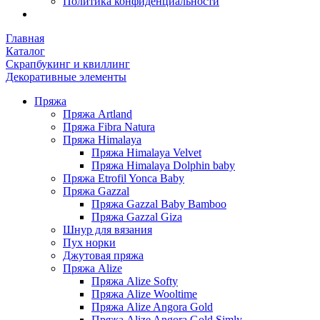
Политика конфиденциальности
Главная
Каталог
Скрапбукинг и квиллинг
Декоративные элементы
Пряжа
Пряжа Artland
Пряжа Fibra Natura
Пряжа Himalaya
Пряжа Himalaya Velvet
Пряжа Himalaya Dolphin baby
Пряжа Etrofil Yonca Baby
Пряжа Gazzal
Пряжа Gazzal Baby Bamboo
Пряжа Gazzal Giza
Шнур для вязания
Пух норки
Джутовая пряжа
Пряжа Alize
Пряжа Alize Softy
Пряжа Alize Wooltime
Пряжа Alize Angora Gold
Пряжа Alize Angora Gold Simly