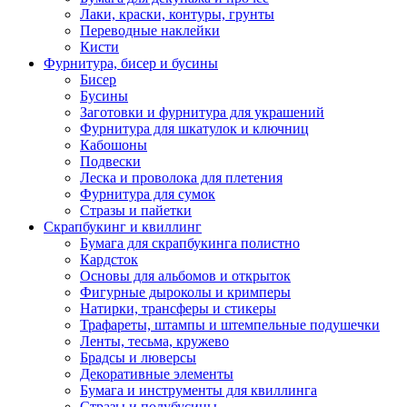
Лаки, краски, контуры, грунты
Переводные наклейки
Кисти
Фурнитура, бисер и бусины
Бисер
Бусины
Заготовки и фурнитура для украшений
Фурнитура для шкатулок и ключниц
Кабошоны
Подвески
Леска и проволока для плетения
Фурнитура для сумок
Стразы и пайетки
Скрапбукинг и квиллинг
Бумага для скрапбукинга полистно
Кардсток
Основы для альбомов и открыток
Фигурные дыроколы и кримперы
Натирки, трансферы и стикеры
Трафареты, штампы и штемпельные подушечки
Ленты, тесьма, кружево
Брадсы и люверсы
Декоративные элементы
Бумага и инструменты для квиллинга
Стразы и полубусины