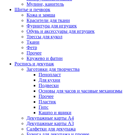
Мулине, канитель
Шитье и печворк
Кожа и замша
Красители для ткани
Фурнитура для игрушек
Обувь и аксессуары для игрушек
Трессы для кукол
Ткани
Фетр
Прочее
Кружево и фатин
Роспись и декупаж
Заготовки для творчества
Пенопласт
Для кухни
Подвески
Основы для часов и часовые механизмы
Прочее
Пластик
Гипс
Кашпо и ящики
Декупажные карты А4
Декупажные карты А3
Салфетки для декупажа
Бумага для декупажа и прочее