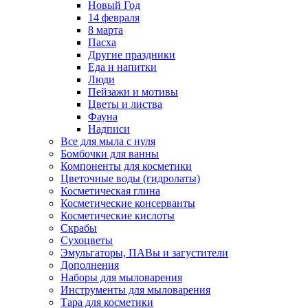
Новый Год
14 февраля
8 марта
Пасха
Другие праздники
Еда и напитки
Люди
Пейзажи и мотивы
Цветы и листва
Фауна
Надписи
Все для мыла с нуля
Бомбочки для ванны
Компоненты для косметики
Цветочные воды (гидролаты)
Косметическая глина
Косметические консерванты
Косметические кислоты
Скрабы
Сухоцветы
Эмульгаторы, ПАВы и загустители
Дополнения
Наборы для мыловарения
Инструменты для мыловарения
Тара для косметики