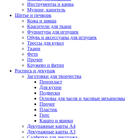
Инструменты и канва
Мулине, канитель
Шитье и печворк
Кожа и замша
Красители для ткани
Фурнитура для игрушек
Обувь и аксессуары для игрушек
Трессы для кукол
Ткани
Фетр
Прочее
Кружево и фатин
Роспись и декупаж
Заготовки для творчества
Пенопласт
Для кухни
Подвески
Основы для часов и часовые механизмы
Прочее
Пластик
Гипс
Кашпо и ящики
Декупажные карты А4
Декупажные карты А3
Салфетки для декупажа