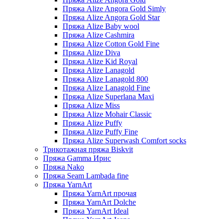
Пряжа Alize Angora Gold Simly
Пряжа Alize Angora Gold Star
Пряжа Alize Baby wool
Пряжа Alize Cashmira
Пряжа Alize Cotton Gold Fine
Пряжа Alize Diva
Пряжа Alize Kid Royal
Пряжа Alize Lanagold
Пряжа Alize Lanagold 800
Пряжа Alize Lanagold Fine
Пряжа Alize Superlana Maxi
Пряжа Alize Miss
Пряжа Alize Mohair Classic
Пряжа Alize Puffy
Пряжа Alize Puffy Fine
Пряжа Alize Superwash Comfort socks
Трикотажная пряжа Biskvit
Пряжа Gamma Ирис
Пряжа Nako
Пряжа Seam Lambada fine
Пряжа YarnArt
Пряжа YarnArt прочая
Пряжа YarnArt Dolche
Пряжа YarnArt Ideal