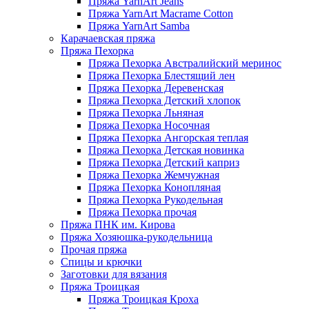
Пряжа YarnArt Jeans
Пряжа YarnArt Macrame Cotton
Пряжа YarnArt Samba
Карачаевская пряжа
Пряжа Пехорка
Пряжа Пехорка Австралийский меринос
Пряжа Пехорка Блестящий лен
Пряжа Пехорка Деревенская
Пряжа Пехорка Детский хлопок
Пряжа Пехорка Льняная
Пряжа Пехорка Носочная
Пряжа Пехорка Ангорская теплая
Пряжа Пехорка Детская новинка
Пряжа Пехорка Детский каприз
Пряжа Пехорка Жемчужная
Пряжа Пехорка Конопляная
Пряжа Пехорка Рукодельная
Пряжа Пехорка прочая
Пряжа ПНК им. Кирова
Пряжа Хозяюшка-рукодельница
Прочая пряжа
Спицы и крючки
Заготовки для вязания
Пряжа Троицкая
Пряжа Троицкая Кроха