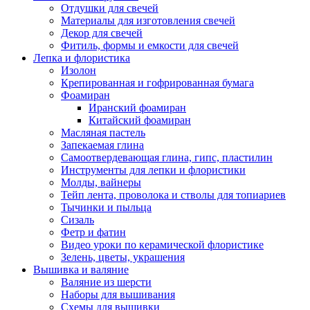
Отдушки для свечей
Материалы для изготовления свечей
Декор для свечей
Фитиль, формы и емкости для свечей
Лепка и флористика
Изолон
Крепированная и гофрированная бумага
Фоамиран
Иранский фоамиран
Китайский фоамиран
Масляная пастель
Запекаемая глина
Самоотвердевающая глина, гипс, пластилин
Инструменты для лепки и флористики
Молды, вайнеры
Тейп лента, проволока и стволы для топиариев
Тычинки и пыльца
Сизаль
Фетр и фатин
Видео уроки по керамической флористике
Зелень, цветы, украшения
Вышивка и валяние
Валяние из шерсти
Наборы для вышивания
Схемы для вышивки