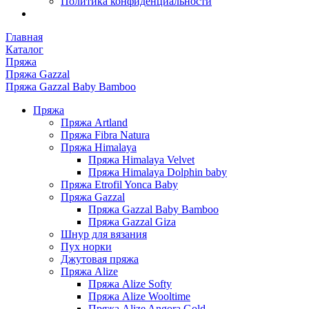
Политика конфиденциальности
Главная
Каталог
Пряжа
Пряжа Gazzal
Пряжа Gazzal Baby Bamboo
Пряжа
Пряжа Artland
Пряжа Fibra Natura
Пряжа Himalaya
Пряжа Himalaya Velvet
Пряжа Himalaya Dolphin baby
Пряжа Etrofil Yonca Baby
Пряжа Gazzal
Пряжа Gazzal Baby Bamboo
Пряжа Gazzal Giza
Шнур для вязания
Пух норки
Джутовая пряжа
Пряжа Alize
Пряжа Alize Softy
Пряжа Alize Wooltime
Пряжа Alize Angora Gold