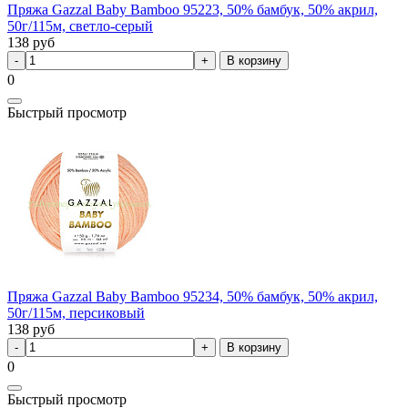
Пряжа Gazzal Baby Bamboo 95223, 50% бамбук, 50% акрил,
50г/115м, светло-серый
138
руб
В корзину
0
Быстрый просмотр
Пряжа Gazzal Baby Bamboo 95234, 50% бамбук, 50% акрил,
50г/115м, персиковый
138
руб
В корзину
0
Быстрый просмотр