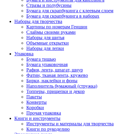
Стразы и полубусины
Бумага для скрапбукинга с клеевым слоем
Бумага для скрапбукинга в наборах
Наборы для творчества
Картины по номерам Геншин
Слаймы своими руками
Наборы для шитья
Объемные открытки
Наборы для лепки
Упаковка
Бумага тишью
Бумага упаковочная
Рафия, лента, шпагат, шнур
Фатин, тканая лента, кружево
Бирки, наклейки и фоны
Наполнитель бумажный (стружка)
Топперы, прищепки и декор
Пакеты
Конверты
Коробки
Прочая упаковка
Книги и инструменты
Инструменты и материалы для творчества
Книги по рукоделию