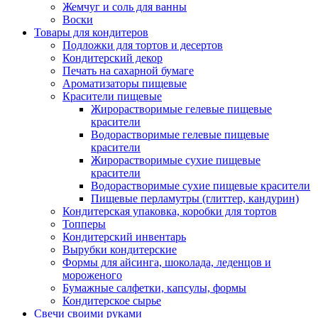
Жемчуг и соль для ванны
Воски
Товары для кондитеров
Подложки для тортов и десертов
Кондитерский декор
Печать на сахарной бумаге
Ароматизаторы пищевые
Красители пищевые
Жирорастворимые гелевые пищевые
красители
Водорастворимые гелевые пищевые
красители
Жирорастворимые сухие пищевые
красители
Водорастворимые сухие пищевые красители
Пищевые перламутры (глиттер, кандурин)
Кондитерская упаковка, коробки для тортов
Топперы
Кондитерский инвентарь
Вырубки кондитерские
Формы для айсинга, шоколада, леденцов и
мороженого
Бумажные салфетки, капсулы, формы
Кондитерское сырье
Свечи своими руками