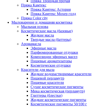
Пряжа Троицкая прочая
Пряжа Камтекс
Пряжа Камтекс Астория
Пряжа Камтекс Мохер голд
Пряжа Color city
Мыловарение и домашняя косметика
Мыльная основа
Косметические масла (базовые)
Жидкие масла
Твердые масла (баттеры)
Аромамасла
Эфирные масла
Парфюмированные отдушки
Композиции эфирных масел
Пищевые ароматизаторы
Косметические отдушки
Красители для мыла
Жидкие водорастворимые красители
Пищевой перламутр
Пищевые красители
Сухие косметические пигменты
Мика косметическая (перламутр)
Глиттеры (блестки)
Жидкие косметические пигменты
Косметические пигменты 50/100 г