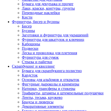
Бумага для декупажа и прочее
Лаки, краски, контуры, грунты
Переводные наклейки
Кисти
Фурнитура, бисер и бусины
Бисер
Бусины
Заготовки и фурнитура для украшений
Фурнитура для шкатулок и ключниц
Кабошоны
Подвески
Леска и проволока для плетения
Фурнитура для сумок
Стразы и пайетки
Скрапбукинг и квиллинг
Бумага для скрапбукинга полистно
Кардсток
Основы для альбомов и открыток
Фигурные дыроколы и кримперы
Натирки, трансферы и стикеры
Трафареты, штампы и штемпельные подушечки
Ленты, тесьма, кружево
Брадсы и люверсы
Декоративные элементы
Бумага и инструменты для квиллинга