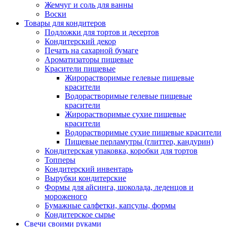
Жемчуг и соль для ванны
Воски
Товары для кондитеров
Подложки для тортов и десертов
Кондитерский декор
Печать на сахарной бумаге
Ароматизаторы пищевые
Красители пищевые
Жирорастворимые гелевые пищевые
красители
Водорастворимые гелевые пищевые
красители
Жирорастворимые сухие пищевые
красители
Водорастворимые сухие пищевые красители
Пищевые перламутры (глиттер, кандурин)
Кондитерская упаковка, коробки для тортов
Топперы
Кондитерский инвентарь
Вырубки кондитерские
Формы для айсинга, шоколада, леденцов и
мороженого
Бумажные салфетки, капсулы, формы
Кондитерское сырье
Свечи своими руками