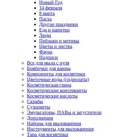
Новый Год
14 февраля
8 марта
Пасха
Другие праздники
Еда и напитки
Люди
Пейзажи и мотивы
Цветы и листва
Фауна
Надписи
Все для мыла с нуля
Бомбочки для ванны
Компоненты для косметики
Цветочные воды (гидролаты)
Косметическая глина
Косметические консерванты
Косметические кислоты
Скрабы
Сухоцветы
Эмульгаторы, ПАВы и загустители
Дополнения
Наборы для мыловарения
Инструменты для мыловарения
Тара для косметики