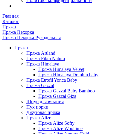
Политика конфиденциальности
Главная
Каталог
Пряжа
Пряжа Пехорка
Пряжа Пехорка Рукодельная
Пряжа
Пряжа Artland
Пряжа Fibra Natura
Пряжа Himalaya
Пряжа Himalaya Velvet
Пряжа Himalaya Dolphin baby
Пряжа Etrofil Yonca Baby
Пряжа Gazzal
Пряжа Gazzal Baby Bamboo
Пряжа Gazzal Giza
Шнур для вязания
Пух норки
Джутовая пряжа
Пряжа Alize
Пряжа Alize Softy
Пряжа Alize Wooltime
Пряжа Alize Angora Gold