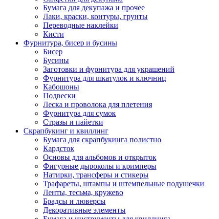
Бумага для декупажа и прочее
Лаки, краски, контуры, грунты
Переводные наклейки
Кисти
Фурнитура, бисер и бусины
Бисер
Бусины
Заготовки и фурнитура для украшений
Фурнитура для шкатулок и ключниц
Кабошоны
Подвески
Леска и проволока для плетения
Фурнитура для сумок
Стразы и пайетки
Скрапбукинг и квиллинг
Бумага для скрапбукинга полистно
Кардсток
Основы для альбомов и открыток
Фигурные дыроколы и кримперы
Натирки, трансферы и стикеры
Трафареты, штампы и штемпельные подушечки
Ленты, тесьма, кружево
Брадсы и люверсы
Декоративные элементы
Бумага и инструменты для квиллинга