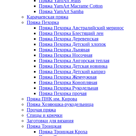
Пряжа YarnArt Jeans
Пряжа YarnArt Macrame Cotton
Пряжа YarnArt Samba
Карачаевская пряжа
Пряжа Пехорка
Пряжа Пехорка Австралийский меринос
Пряжа Пехорка Блестящий лен
Пряжа Пехорка Деревенская
Пряжа Пехорка Детский хлопок
Пряжа Пехорка Льняная
Пряжа Пехорка Носочная
Пряжа Пехорка Ангорская теплая
Пряжа Пехорка Детская новинка
Пряжа Пехорка Детский каприз
Пряжа Пехорка Жемчужная
Пряжа Пехорка Конопляная
Пряжа Пехорка Рукодельная
Пряжа Пехорка прочая
Пряжа ПНК им. Кирова
Пряжа Хозяюшка-рукодельница
Прочая пряжа
Спицы и крючки
Заготовки для вязания
Пряжа Троицкая
Пряжа Троицкая Кроха