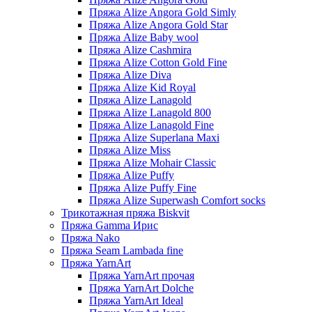
Пряжа Alize Angora Gold Simly
Пряжа Alize Angora Gold Star
Пряжа Alize Baby wool
Пряжа Alize Cashmira
Пряжа Alize Cotton Gold Fine
Пряжа Alize Diva
Пряжа Alize Kid Royal
Пряжа Alize Lanagold
Пряжа Alize Lanagold 800
Пряжа Alize Lanagold Fine
Пряжа Alize Superlana Maxi
Пряжа Alize Miss
Пряжа Alize Mohair Classic
Пряжа Alize Puffy
Пряжа Alize Puffy Fine
Пряжа Alize Superwash Comfort socks
Трикотажная пряжа Biskvit
Пряжа Gamma Ирис
Пряжа Nako
Пряжа Seam Lambada fine
Пряжа YarnArt
Пряжа YarnArt прочая
Пряжа YarnArt Dolche
Пряжа YarnArt Ideal