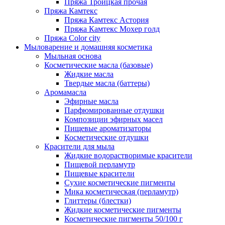
Пряжа Троицкая прочая
Пряжа Камтекс
Пряжа Камтекс Астория
Пряжа Камтекс Мохер голд
Пряжа Color city
Мыловарение и домашняя косметика
Мыльная основа
Косметические масла (базовые)
Жидкие масла
Твердые масла (баттеры)
Аромамасла
Эфирные масла
Парфюмированные отдушки
Композиции эфирных масел
Пищевые ароматизаторы
Косметические отдушки
Красители для мыла
Жидкие водорастворимые красители
Пищевой перламутр
Пищевые красители
Сухие косметические пигменты
Мика косметическая (перламутр)
Глиттеры (блестки)
Жидкие косметические пигменты
Косметические пигменты 50/100 г