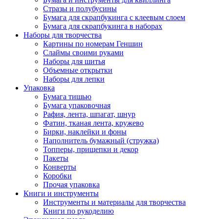
Стразы и полубусины
Бумага для скрапбукинга с клеевым слоем
Бумага для скрапбукинга в наборах
Наборы для творчества
Картины по номерам Геншин
Слаймы своими руками
Наборы для шитья
Объемные открытки
Наборы для лепки
Упаковка
Бумага тишью
Бумага упаковочная
Рафия, лента, шпагат, шнур
Фатин, тканая лента, кружево
Бирки, наклейки и фоны
Наполнитель бумажный (стружка)
Топперы, прищепки и декор
Пакеты
Конверты
Коробки
Прочая упаковка
Книги и инструменты
Инструменты и материалы для творчества
Книги по рукоделию