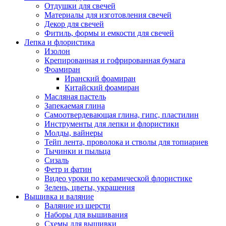
Отдушки для свечей
Материалы для изготовления свечей
Декор для свечей
Фитиль, формы и емкости для свечей
Лепка и флористика
Изолон
Крепированная и гофрированная бумага
Фоамиран
Иранский фоамиран
Китайский фоамиран
Масляная пастель
Запекаемая глина
Самоотвердевающая глина, гипс, пластилин
Инструменты для лепки и флористики
Молды, вайнеры
Тейп лента, проволока и стволы для топиариев
Тычинки и пыльца
Сизаль
Фетр и фатин
Видео уроки по керамической флористике
Зелень, цветы, украшения
Вышивка и валяние
Валяние из шерсти
Наборы для вышивания
Схемы для вышивки