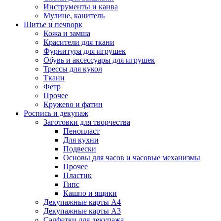
Инструменты и канва
Мулине, канитель
Шитье и печворк
Кожа и замша
Красители для ткани
Фурнитура для игрушек
Обувь и аксессуары для игрушек
Трессы для кукол
Ткани
Фетр
Прочее
Кружево и фатин
Роспись и декупаж
Заготовки для творчества
Пенопласт
Для кухни
Подвески
Основы для часов и часовые механизмы
Прочее
Пластик
Гипс
Кашпо и ящики
Декупажные карты А4
Декупажные карты А3
Салфетки для декупажа