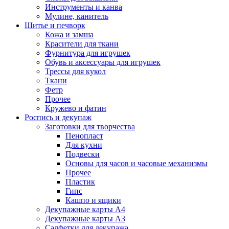
Инструменты и канва
Мулине, канитель
Шитье и печворк
Кожа и замша
Красители для ткани
Фурнитура для игрушек
Обувь и аксессуары для игрушек
Трессы для кукол
Ткани
Фетр
Прочее
Кружево и фатин
Роспись и декупаж
Заготовки для творчества
Пенопласт
Для кухни
Подвески
Основы для часов и часовые механизмы
Прочее
Пластик
Гипс
Кашпо и ящики
Декупажные карты А4
Декупажные карты А3
Салфетки для декупажа