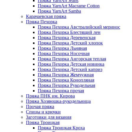
Пряжа YarnArt Jeans
Пряжа YarnArt Macrame Cotton
Пряжа YarnArt Samba
Карачаевская пряжа
Пряжа Пехорка
Пряжа Пехорка Австралийский меринос
Пряжа Пехорка Блестящий лен
Пряжа Пехорка Деревенская
Пряжа Пехорка Детский хлопок
Пряжа Пехорка Льняная
Пряжа Пехорка Носочная
Пряжа Пехорка Ангорская теплая
Пряжа Пехорка Детская новинка
Пряжа Пехорка Детский каприз
Пряжа Пехорка Жемчужная
Пряжа Пехорка Конопляная
Пряжа Пехорка Рукодельная
Пряжа Пехорка прочая
Пряжа ПНК им. Кирова
Пряжа Хозяюшка-рукодельница
Прочая пряжа
Спицы и крючки
Заготовки для вязания
Пряжа Троицкая
Пряжа Троицкая Кроха