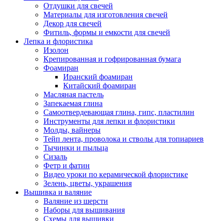
Отдушки для свечей
Материалы для изготовления свечей
Декор для свечей
Фитиль, формы и емкости для свечей
Лепка и флористика
Изолон
Крепированная и гофрированная бумага
Фоамиран
Иранский фоамиран
Китайский фоамиран
Масляная пастель
Запекаемая глина
Самоотвердевающая глина, гипс, пластилин
Инструменты для лепки и флористики
Молды, вайнеры
Тейп лента, проволока и стволы для топиариев
Тычинки и пыльца
Сизаль
Фетр и фатин
Видео уроки по керамической флористике
Зелень, цветы, украшения
Вышивка и валяние
Валяние из шерсти
Наборы для вышивания
Схемы для вышивки