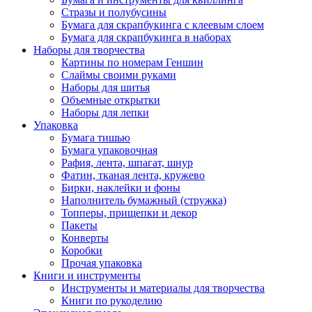
Стразы и полубусины
Бумага для скрапбукинга с клеевым слоем
Бумага для скрапбукинга в наборах
Наборы для творчества
Картины по номерам Геншин
Слаймы своими руками
Наборы для шитья
Объемные открытки
Наборы для лепки
Упаковка
Бумага тишью
Бумага упаковочная
Рафия, лента, шпагат, шнур
Фатин, тканая лента, кружево
Бирки, наклейки и фоны
Наполнитель бумажный (стружка)
Топперы, прищепки и декор
Пакеты
Конверты
Коробки
Прочая упаковка
Книги и инструменты
Инструменты и материалы для творчества
Книги по рукоделию