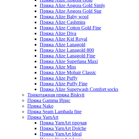
Пряжа Alize Angora Gold Simly
Пряжа Alize Angora Gold Star
Пряжа Alize Baby wool
Пряжа Alize Cashmira
Пряжа Alize Cotton Gold Fine
Пряжа Alize Diva
Пряжа Alize Kid Royal
Пряжа Alize Lanagold
Пряжа Alize Lanagold 800
Пряжа Alize Lanagold Fine
Пряжа Alize Superlana Maxi
Пряжа Alize Miss
Пряжа Alize Mohair Classic
Пряжа Alize Puffy
Пряжа Alize Puffy Fine
Пряжа Alize Superwash Comfort socks
Трикотажная пряжа Biskvit
Пряжа Gamma Ирис
Пряжа Nako
Пряжа Seam Lambada fine
Пряжа YarnArt
Пряжа YarnArt прочая
Пряжа YarnArt Dolche
Пряжа YarnArt Ideal