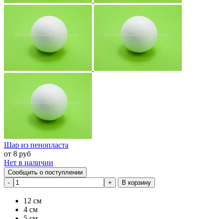
Шар из пенопласта
от
8
руб
Нет в наличии
Сообщить о поступлении
В корзину
12 см
4 см
5 см