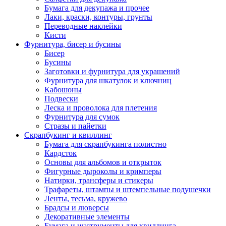
Бумага для декупажа и прочее
Лаки, краски, контуры, грунты
Переводные наклейки
Кисти
Фурнитура, бисер и бусины
Бисер
Бусины
Заготовки и фурнитура для украшений
Фурнитура для шкатулок и ключниц
Кабошоны
Подвески
Леска и проволока для плетения
Фурнитура для сумок
Стразы и пайетки
Скрапбукинг и квиллинг
Бумага для скрапбукинга полистно
Кардсток
Основы для альбомов и открыток
Фигурные дыроколы и кримперы
Натирки, трансферы и стикеры
Трафареты, штампы и штемпельные подушечки
Ленты, тесьма, кружево
Брадсы и люверсы
Декоративные элементы
Бумага и инструменты для квиллинга