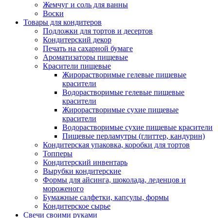
Жемчуг и соль для ванны
Воски
Товары для кондитеров
Подложки для тортов и десертов
Кондитерский декор
Печать на сахарной бумаге
Ароматизаторы пищевые
Красители пищевые
Жирорастворимые гелевые пищевые
красители
Водорастворимые гелевые пищевые
красители
Жирорастворимые сухие пищевые
красители
Водорастворимые сухие пищевые красители
Пищевые перламутры (глиттер, кандурин)
Кондитерская упаковка, коробки для тортов
Топперы
Кондитерский инвентарь
Вырубки кондитерские
Формы для айсинга, шоколада, леденцов и
мороженого
Бумажные салфетки, капсулы, формы
Кондитерское сырье
Свечи своими руками