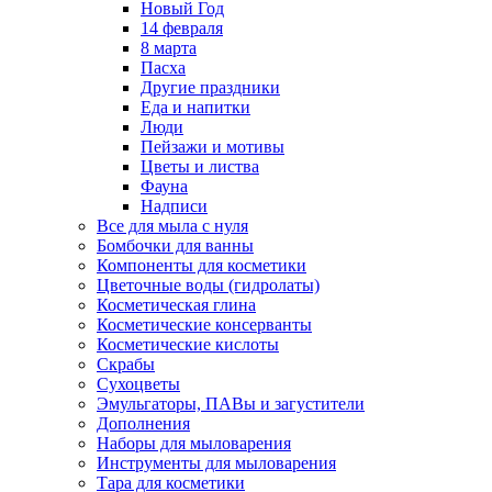
Новый Год
14 февраля
8 марта
Пасха
Другие праздники
Еда и напитки
Люди
Пейзажи и мотивы
Цветы и листва
Фауна
Надписи
Все для мыла с нуля
Бомбочки для ванны
Компоненты для косметики
Цветочные воды (гидролаты)
Косметическая глина
Косметические консерванты
Косметические кислоты
Скрабы
Сухоцветы
Эмульгаторы, ПАВы и загустители
Дополнения
Наборы для мыловарения
Инструменты для мыловарения
Тара для косметики