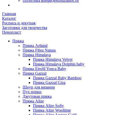
Политика конфиденциальности
Главная
Каталог
Роспись и декупаж
Заготовки для творчества
Пенопласт
Пряжа
Пряжа Artland
Пряжа Fibra Natura
Пряжа Himalaya
Пряжа Himalaya Velvet
Пряжа Himalaya Dolphin baby
Пряжа Etrofil Yonca Baby
Пряжа Gazzal
Пряжа Gazzal Baby Bamboo
Пряжа Gazzal Giza
Шнур для вязания
Пух норки
Джутовая пряжа
Пряжа Alize
Пряжа Alize Softy
Пряжа Alize Wooltime
Пряжа Alize Angora Gold