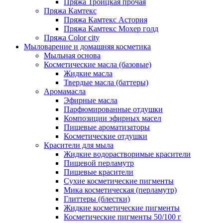
Пряжа Троицкая прочая
Пряжа Камтекс
Пряжа Камтекс Астория
Пряжа Камтекс Мохер голд
Пряжа Color city
Мыловарение и домашняя косметика
Мыльная основа
Косметические масла (базовые)
Жидкие масла
Твердые масла (баттеры)
Аромамасла
Эфирные масла
Парфюмированные отдушки
Композиции эфирных масел
Пищевые ароматизаторы
Косметические отдушки
Красители для мыла
Жидкие водорастворимые красители
Пищевой перламутр
Пищевые красители
Сухие косметические пигменты
Мика косметическая (перламутр)
Глиттеры (блестки)
Жидкие косметические пигменты
Косметические пигменты 50/100 г