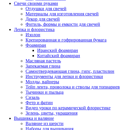
Свечи своими руками
Отдушки для свечей
Материалы для изготовления свечей
Декор для свечей
Фитиль, формы и емкости для свечей
Лепка и флористика
Изолон
Крепированная и гофрированная бумага
Фоамиран
Иранский фоамиран
Китайский фоамиран
Масляная пастель
Запекаемая глина
Самоотвердевающая глина, гипс, пластилин
Инструменты для лепки и флористики
Молды, вайнеры
Тейп лента, проволока и стволы для топиариев
Тычинки и пыльца
Сизаль
Фетр и фатин
Видео уроки по керамической флористике
Зелень, цветы, украшения
Вышивка и валяние
Валяние из шерсти
Наборы для вышивания