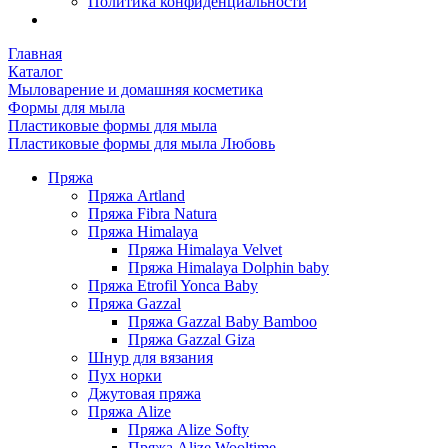
Политика конфиденциальности
Главная
Каталог
Мыловарение и домашняя косметика
Формы для мыла
Пластиковые формы для мыла
Пластиковые формы для мыла Любовь
Пряжа
Пряжа Artland
Пряжа Fibra Natura
Пряжа Himalaya
Пряжа Himalaya Velvet
Пряжа Himalaya Dolphin baby
Пряжа Etrofil Yonca Baby
Пряжа Gazzal
Пряжа Gazzal Baby Bamboo
Пряжа Gazzal Giza
Шнур для вязания
Пух норки
Джутовая пряжа
Пряжа Alize
Пряжа Alize Softy
Пряжа Alize Wooltime