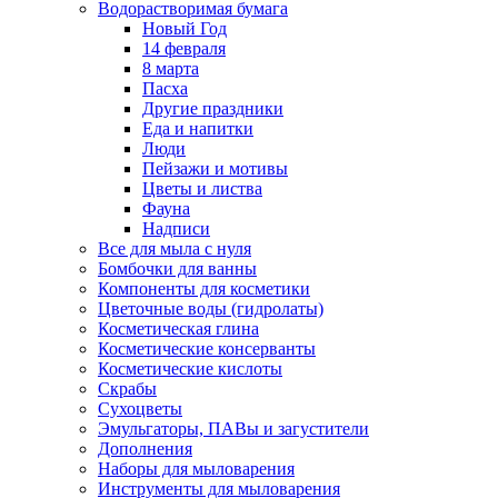
Водорастворимая бумага
Новый Год
14 февраля
8 марта
Пасха
Другие праздники
Еда и напитки
Люди
Пейзажи и мотивы
Цветы и листва
Фауна
Надписи
Все для мыла с нуля
Бомбочки для ванны
Компоненты для косметики
Цветочные воды (гидролаты)
Косметическая глина
Косметические консерванты
Косметические кислоты
Скрабы
Сухоцветы
Эмульгаторы, ПАВы и загустители
Дополнения
Наборы для мыловарения
Инструменты для мыловарения