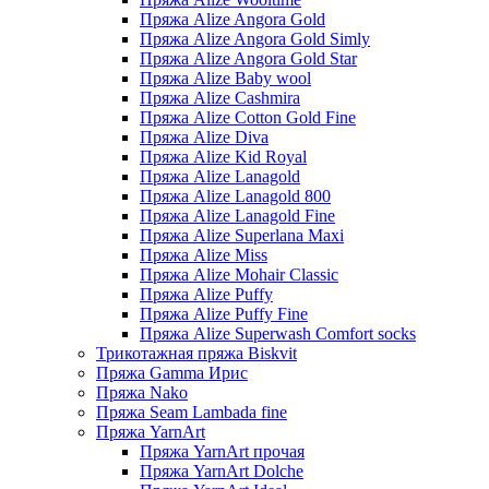
Пряжа Alize Angora Gold
Пряжа Alize Angora Gold Simly
Пряжа Alize Angora Gold Star
Пряжа Alize Baby wool
Пряжа Alize Cashmira
Пряжа Alize Cotton Gold Fine
Пряжа Alize Diva
Пряжа Alize Kid Royal
Пряжа Alize Lanagold
Пряжа Alize Lanagold 800
Пряжа Alize Lanagold Fine
Пряжа Alize Superlana Maxi
Пряжа Alize Miss
Пряжа Alize Mohair Classic
Пряжа Alize Puffy
Пряжа Alize Puffy Fine
Пряжа Alize Superwash Comfort socks
Трикотажная пряжа Biskvit
Пряжа Gamma Ирис
Пряжа Nako
Пряжа Seam Lambada fine
Пряжа YarnArt
Пряжа YarnArt прочая
Пряжа YarnArt Dolche