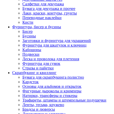
Салфетки для декупажа
Бумага для декупажа и прочее
Лаки, краски, контуры, грунты
Переводные наклейки
Кисти
Фурнитура, бисер и бусины
Бисер
Бусины
Заготовки и фурнитура для украшений
Фурнитура для шкатулок и ключниц
Кабошоны
Подвески
Леска и проволока для плетения
Фурнитура для сумок
Стразы и пайетки
Скрапбукинг и квиллинг
Бумага для скрапбукинга полистно
Кардсток
Основы для альбомов и открыток
Фигурные дыроколы и кримперы
Натирки, трансферы и стикеры
Трафареты, штампы и штемпельные подушечки
Ленты, тесьма, кружево
Брадсы и люверсы
Декоративные элементы