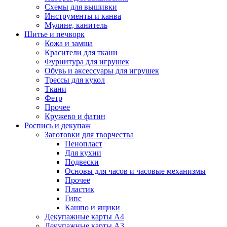
Схемы для вышивки
Инструменты и канва
Мулине, канитель
Шитье и печворк
Кожа и замша
Красители для ткани
Фурнитура для игрушек
Обувь и аксессуары для игрушек
Трессы для кукол
Ткани
Фетр
Прочее
Кружево и фатин
Роспись и декупаж
Заготовки для творчества
Пенопласт
Для кухни
Подвески
Основы для часов и часовые механизмы
Прочее
Пластик
Гипс
Кашпо и ящики
Декупажные карты А4
Декупажные карты А3