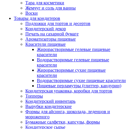
Тара для косметики
Жемчуг и соль для ванны
Воски
Товары для кондитеров
Подложки для тортов и десертов
Кондитерский декор
Печать на сахарной бумаге
Ароматизаторы пищевые
Красители пищевые
Жирорастворимые гелевые пищевые
красители
Водорастворимые гелевые пищевые
красители
Жирорастворимые сухие пищевые
красители
Водорастворимые сухие пищевые красители
Пищевые перламутры (глиттер, кандурин)
Кондитерская упаковка, коробки для тортов
Топперы
Кондитерский инвентарь
Вырубки кондитерские
Формы для айсинга, шоколада, леденцов и
мороженого
Бумажные салфетки, капсулы, формы
Кондитерское сырье