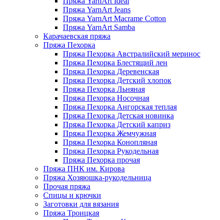
Пряжа YarnArt Ideal
Пряжа YarnArt Jeans
Пряжа YarnArt Macrame Cotton
Пряжа YarnArt Samba
Карачаевская пряжа
Пряжа Пехорка
Пряжа Пехорка Австралийский меринос
Пряжа Пехорка Блестящий лен
Пряжа Пехорка Деревенская
Пряжа Пехорка Детский хлопок
Пряжа Пехорка Льняная
Пряжа Пехорка Носочная
Пряжа Пехорка Ангорская теплая
Пряжа Пехорка Детская новинка
Пряжа Пехорка Детский каприз
Пряжа Пехорка Жемчужная
Пряжа Пехорка Конопляная
Пряжа Пехорка Рукодельная
Пряжа Пехорка прочая
Пряжа ПНК им. Кирова
Пряжа Хозяюшка-рукодельница
Прочая пряжа
Спицы и крючки
Заготовки для вязания
Пряжа Троицкая