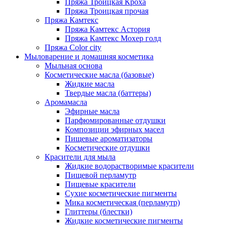
Пряжа Троицкая Кроха
Пряжа Троицкая прочая
Пряжа Камтекс
Пряжа Камтекс Астория
Пряжа Камтекс Мохер голд
Пряжа Color city
Мыловарение и домашняя косметика
Мыльная основа
Косметические масла (базовые)
Жидкие масла
Твердые масла (баттеры)
Аромамасла
Эфирные масла
Парфюмированные отдушки
Композиции эфирных масел
Пищевые ароматизаторы
Косметические отдушки
Красители для мыла
Жидкие водорастворимые красители
Пищевой перламутр
Пищевые красители
Сухие косметические пигменты
Мика косметическая (перламутр)
Глиттеры (блестки)
Жидкие косметические пигменты