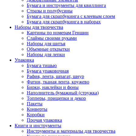
Бумага и инструменты для квиллинга
Стразы и полубусины
Бумага для скрапбукинга с клеевым слоем
Бумага для скрапбукинга в наборах
Наборы для творчества
Картины по номерам Геншин
Слаймы своими руками
Наборы для шитья
Объемные открытки
Наборы для лепки
Упаковка
Бумага тишью
Бумага упаковочная
Рафия, лента, шпагат, шнур
Фатин, тканая лента, кружево
Бирки, наклейки и фоны
Наполнитель бумажный (стружка)
Топперы, прищепки и декор
Пакеты
Конверты
Коробки
Прочая упаковка
Книги и инструменты
Инструменты и материалы для творчества