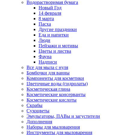
Водорастворимая бумага
Новый Год
14 февраля
8 марта
Пасха
Другие праздники
Еда и напитки
Люди
Пейзажи и мотивы
Цветы и листва
Фауна
Надписи
Все для мыла с нуля
Бомбочки для ванны
Компоненты для косметики
Цветочные воды (гидролаты)
Косметическая глина
Косметические консерванты
Косметические кислоты
Скрабы
Сухоцветы
Эмульгаторы, ПАВы и загустители
Дополнения
Наборы для мыловарения
Инструменты для мыловарения