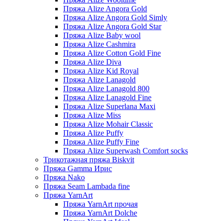
Пряжа Alize Angora Gold
Пряжа Alize Angora Gold Simly
Пряжа Alize Angora Gold Star
Пряжа Alize Baby wool
Пряжа Alize Cashmira
Пряжа Alize Cotton Gold Fine
Пряжа Alize Diva
Пряжа Alize Kid Royal
Пряжа Alize Lanagold
Пряжа Alize Lanagold 800
Пряжа Alize Lanagold Fine
Пряжа Alize Superlana Maxi
Пряжа Alize Miss
Пряжа Alize Mohair Classic
Пряжа Alize Puffy
Пряжа Alize Puffy Fine
Пряжа Alize Superwash Comfort socks
Трикотажная пряжа Biskvit
Пряжа Gamma Ирис
Пряжа Nako
Пряжа Seam Lambada fine
Пряжа YarnArt
Пряжа YarnArt прочая
Пряжа YarnArt Dolche