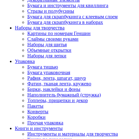
Бумага и инструменты для квиллинга
Стразы и полубусины
Бумага для скрапбукинга с клеевым слоем
Бумага для скрапбукинга в наборах
Наборы для творчества
Картины по номерам Геншин
Слаймы своими руками
Наборы для шитья
Объемные открытки
Наборы для лепки
Упаковка
Бумага тишью
Бумага упаковочная
Рафия, лента, шпагат, шнур
Фатин, тканая лента, кружево
Бирки, наклейки и фоны
Наполнитель бумажный (стружка)
Топперы, прищепки и декор
Пакеты
Конверты
Коробки
Прочая упаковка
Книги и инструменты
Инструменты и материалы для творчества