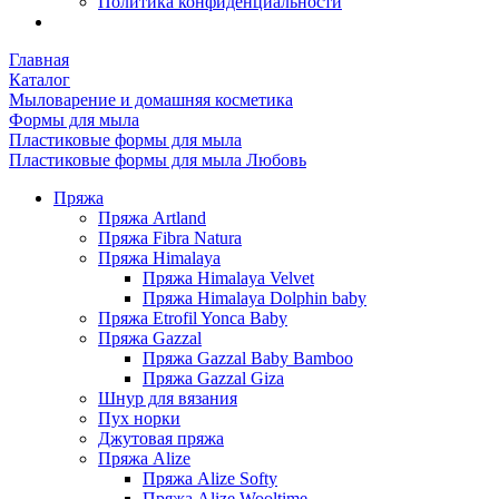
Политика конфиденциальности
Главная
Каталог
Мыловарение и домашняя косметика
Формы для мыла
Пластиковые формы для мыла
Пластиковые формы для мыла Любовь
Пряжа
Пряжа Artland
Пряжа Fibra Natura
Пряжа Himalaya
Пряжа Himalaya Velvet
Пряжа Himalaya Dolphin baby
Пряжа Etrofil Yonca Baby
Пряжа Gazzal
Пряжа Gazzal Baby Bamboo
Пряжа Gazzal Giza
Шнур для вязания
Пух норки
Джутовая пряжа
Пряжа Alize
Пряжа Alize Softy
Пряжа Alize Wooltime