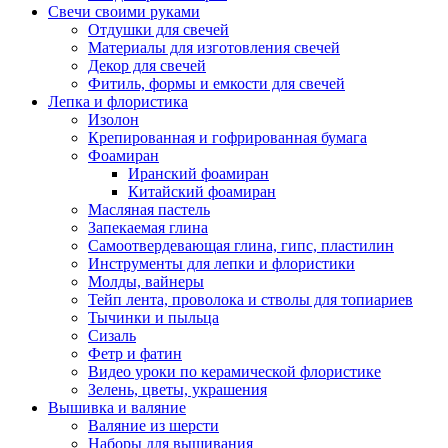
Свечи своими руками
Отдушки для свечей
Материалы для изготовления свечей
Декор для свечей
Фитиль, формы и емкости для свечей
Лепка и флористика
Изолон
Крепированная и гофрированная бумага
Фоамиран
Иранский фоамиран
Китайский фоамиран
Масляная пастель
Запекаемая глина
Самоотвердевающая глина, гипс, пластилин
Инструменты для лепки и флористики
Молды, вайнеры
Тейп лента, проволока и стволы для топиариев
Тычинки и пыльца
Сизаль
Фетр и фатин
Видео уроки по керамической флористике
Зелень, цветы, украшения
Вышивка и валяние
Валяние из шерсти
Наборы для вышивания