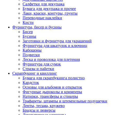
Салфетки для декупажа
Бумага для декупажа и прочее
Лаки, краски, контуры, грунты
Переводные наклейки
Кисти
Фурнитура, бисер и бусины
Бисер
Бусины
Заготовки и фурнитура для украшений
Фурнитура для шкатулок и ключниц
Кабошоны
Подвески
Леска и проволока для плетения
Фурнитура для сумок
Стразы и пайетки
Скрапбукинг и квиллинг
Бумага для скрапбукинга полистно
Кардсток
Основы для альбомов и открыток
Фигурные дыроколы и кримперы
Натирки, трансферы и стикеры
Трафареты, штампы и штемпельные подушечки
Ленты, тесьма, кружево
Брадсы и люверсы
Декоративные элементы