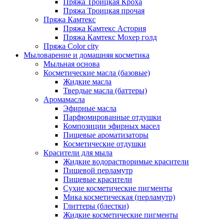
Пряжа Троицкая Кроха
Пряжа Троицкая прочая
Пряжа Камтекс
Пряжа Камтекс Астория
Пряжа Камтекс Мохер голд
Пряжа Color city
Мыловарение и домашняя косметика
Мыльная основа
Косметические масла (базовые)
Жидкие масла
Твердые масла (баттеры)
Аромамасла
Эфирные масла
Парфюмированные отдушки
Композиции эфирных масел
Пищевые ароматизаторы
Косметические отдушки
Красители для мыла
Жидкие водорастворимые красители
Пищевой перламутр
Пищевые красители
Сухие косметические пигменты
Мика косметическая (перламутр)
Глиттеры (блестки)
Жидкие косметические пигменты