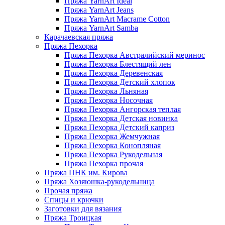
Пряжа YarnArt Ideal
Пряжа YarnArt Jeans
Пряжа YarnArt Macrame Cotton
Пряжа YarnArt Samba
Карачаевская пряжа
Пряжа Пехорка
Пряжа Пехорка Австралийский меринос
Пряжа Пехорка Блестящий лен
Пряжа Пехорка Деревенская
Пряжа Пехорка Детский хлопок
Пряжа Пехорка Льняная
Пряжа Пехорка Носочная
Пряжа Пехорка Ангорская теплая
Пряжа Пехорка Детская новинка
Пряжа Пехорка Детский каприз
Пряжа Пехорка Жемчужная
Пряжа Пехорка Конопляная
Пряжа Пехорка Рукодельная
Пряжа Пехорка прочая
Пряжа ПНК им. Кирова
Пряжа Хозяюшка-рукодельница
Прочая пряжа
Спицы и крючки
Заготовки для вязания
Пряжа Троицкая