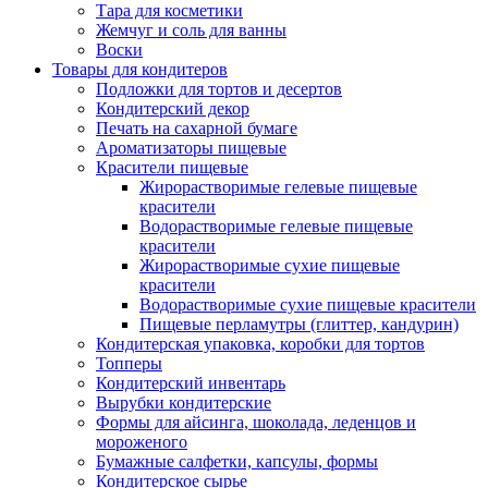
Тара для косметики
Жемчуг и соль для ванны
Воски
Товары для кондитеров
Подложки для тортов и десертов
Кондитерский декор
Печать на сахарной бумаге
Ароматизаторы пищевые
Красители пищевые
Жирорастворимые гелевые пищевые
красители
Водорастворимые гелевые пищевые
красители
Жирорастворимые сухие пищевые
красители
Водорастворимые сухие пищевые красители
Пищевые перламутры (глиттер, кандурин)
Кондитерская упаковка, коробки для тортов
Топперы
Кондитерский инвентарь
Вырубки кондитерские
Формы для айсинга, шоколада, леденцов и
мороженого
Бумажные салфетки, капсулы, формы
Кондитерское сырье