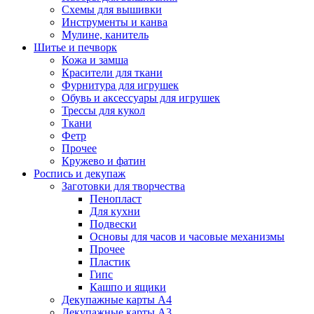
Схемы для вышивки
Инструменты и канва
Мулине, канитель
Шитье и печворк
Кожа и замша
Красители для ткани
Фурнитура для игрушек
Обувь и аксессуары для игрушек
Трессы для кукол
Ткани
Фетр
Прочее
Кружево и фатин
Роспись и декупаж
Заготовки для творчества
Пенопласт
Для кухни
Подвески
Основы для часов и часовые механизмы
Прочее
Пластик
Гипс
Кашпо и ящики
Декупажные карты А4
Декупажные карты А3