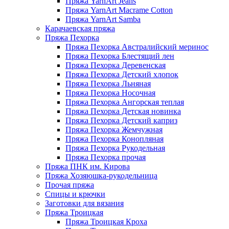
Пряжа YarnArt Jeans
Пряжа YarnArt Macrame Cotton
Пряжа YarnArt Samba
Карачаевская пряжа
Пряжа Пехорка
Пряжа Пехорка Австралийский меринос
Пряжа Пехорка Блестящий лен
Пряжа Пехорка Деревенская
Пряжа Пехорка Детский хлопок
Пряжа Пехорка Льняная
Пряжа Пехорка Носочная
Пряжа Пехорка Ангорская теплая
Пряжа Пехорка Детская новинка
Пряжа Пехорка Детский каприз
Пряжа Пехорка Жемчужная
Пряжа Пехорка Конопляная
Пряжа Пехорка Рукодельная
Пряжа Пехорка прочая
Пряжа ПНК им. Кирова
Пряжа Хозяюшка-рукодельница
Прочая пряжа
Спицы и крючки
Заготовки для вязания
Пряжа Троицкая
Пряжа Троицкая Кроха