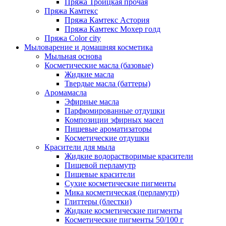
Пряжа Троицкая прочая
Пряжа Камтекс
Пряжа Камтекс Астория
Пряжа Камтекс Мохер голд
Пряжа Color city
Мыловарение и домашняя косметика
Мыльная основа
Косметические масла (базовые)
Жидкие масла
Твердые масла (баттеры)
Аромамасла
Эфирные масла
Парфюмированные отдушки
Композиции эфирных масел
Пищевые ароматизаторы
Косметические отдушки
Красители для мыла
Жидкие водорастворимые красители
Пищевой перламутр
Пищевые красители
Сухие косметические пигменты
Мика косметическая (перламутр)
Глиттеры (блестки)
Жидкие косметические пигменты
Косметические пигменты 50/100 г