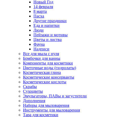
Новый Год
14 февраля
8 марта
Пасха
Другие праздники
Еда и напитки
Люди
Пейзажи и мотивы
Цветы и листва
Фауна
Надписи
Все для мыла с нуля
Бомбочки для ванны
Компоненты для косметики
Цветочные воды (гидролаты)
Косметическая глина
Косметические консерванты
Косметические кислоты
Скрабы
Сухоцветы
Эмульгаторы, ПАВы и загустители
Дополнения
Наборы для мыловарения
Инструменты для мыловарения
Тара для косметики