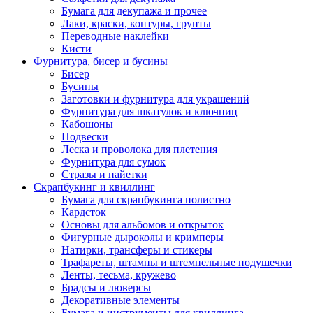
Бумага для декупажа и прочее
Лаки, краски, контуры, грунты
Переводные наклейки
Кисти
Фурнитура, бисер и бусины
Бисер
Бусины
Заготовки и фурнитура для украшений
Фурнитура для шкатулок и ключниц
Кабошоны
Подвески
Леска и проволока для плетения
Фурнитура для сумок
Стразы и пайетки
Скрапбукинг и квиллинг
Бумага для скрапбукинга полистно
Кардсток
Основы для альбомов и открыток
Фигурные дыроколы и кримперы
Натирки, трансферы и стикеры
Трафареты, штампы и штемпельные подушечки
Ленты, тесьма, кружево
Брадсы и люверсы
Декоративные элементы
Бумага и инструменты для квиллинга