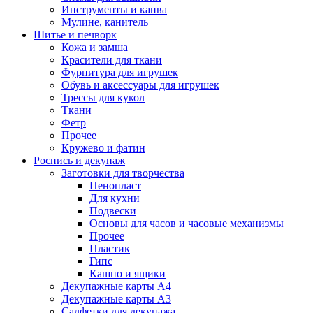
Инструменты и канва
Мулине, канитель
Шитье и печворк
Кожа и замша
Красители для ткани
Фурнитура для игрушек
Обувь и аксессуары для игрушек
Трессы для кукол
Ткани
Фетр
Прочее
Кружево и фатин
Роспись и декупаж
Заготовки для творчества
Пенопласт
Для кухни
Подвески
Основы для часов и часовые механизмы
Прочее
Пластик
Гипс
Кашпо и ящики
Декупажные карты А4
Декупажные карты А3
Салфетки для декупажа