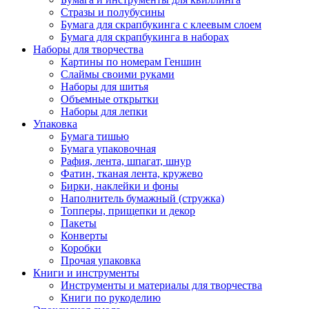
Стразы и полубусины
Бумага для скрапбукинга с клеевым слоем
Бумага для скрапбукинга в наборах
Наборы для творчества
Картины по номерам Геншин
Слаймы своими руками
Наборы для шитья
Объемные открытки
Наборы для лепки
Упаковка
Бумага тишью
Бумага упаковочная
Рафия, лента, шпагат, шнур
Фатин, тканая лента, кружево
Бирки, наклейки и фоны
Наполнитель бумажный (стружка)
Топперы, прищепки и декор
Пакеты
Конверты
Коробки
Прочая упаковка
Книги и инструменты
Инструменты и материалы для творчества
Книги по рукоделию