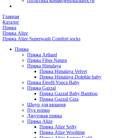
Политика конфиденциальности
Главная
Каталог
Пряжа
Пряжа Alize
Пряжа Alize Superwash Comfort socks
Пряжа
Пряжа Artland
Пряжа Fibra Natura
Пряжа Himalaya
Пряжа Himalaya Velvet
Пряжа Himalaya Dolphin baby
Пряжа Etrofil Yonca Baby
Пряжа Gazzal
Пряжа Gazzal Baby Bamboo
Пряжа Gazzal Giza
Шнур для вязания
Пух норки
Джутовая пряжа
Пряжа Alize
Пряжа Alize Softy
Пряжа Alize Wooltime
Пряжа Alize Angora Gold