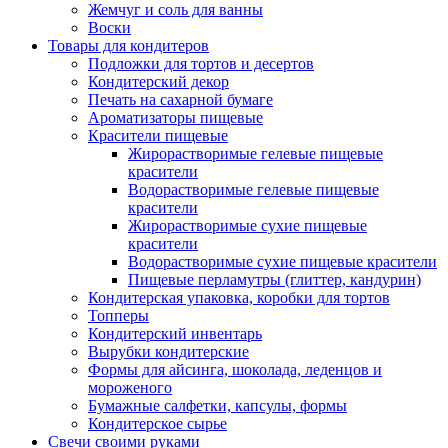
Жемчуг и соль для ванны
Воски
Товары для кондитеров
Подложки для тортов и десертов
Кондитерский декор
Печать на сахарной бумаге
Ароматизаторы пищевые
Красители пищевые
Жирорастворимые гелевые пищевые
красители
Водорастворимые гелевые пищевые
красители
Жирорастворимые сухие пищевые
красители
Водорастворимые сухие пищевые красители
Пищевые перламутры (глиттер, кандурин)
Кондитерская упаковка, коробки для тортов
Топперы
Кондитерский инвентарь
Вырубки кондитерские
Формы для айсинга, шоколада, леденцов и
мороженого
Бумажные салфетки, капсулы, формы
Кондитерское сырье
Свечи своими руками