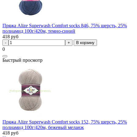
Пряжа Alize Superwash Comfort socks 846, 75% шерсть, 25%
полиамид 100г/420м, темно-синий
418
руб
В корзину
0
Быстрый просмотр
Пряжа Alize Superwash Comfort socks 152, 75% шерсть, 25%
полиамид 100г/420м, бежевый меланж
418
руб