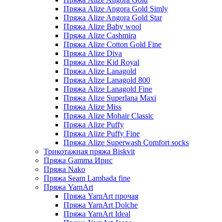
Пряжа Alize Angora Gold Simly
Пряжа Alize Angora Gold Star
Пряжа Alize Baby wool
Пряжа Alize Cashmira
Пряжа Alize Cotton Gold Fine
Пряжа Alize Diva
Пряжа Alize Kid Royal
Пряжа Alize Lanagold
Пряжа Alize Lanagold 800
Пряжа Alize Lanagold Fine
Пряжа Alize Superlana Maxi
Пряжа Alize Miss
Пряжа Alize Mohair Classic
Пряжа Alize Puffy
Пряжа Alize Puffy Fine
Пряжа Alize Superwash Comfort socks
Трикотажная пряжа Biskvit
Пряжа Gamma Ирис
Пряжа Nako
Пряжа Seam Lambada fine
Пряжа YarnArt
Пряжа YarnArt прочая
Пряжа YarnArt Dolche
Пряжа YarnArt Ideal