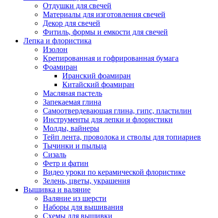
Отдушки для свечей
Материалы для изготовления свечей
Декор для свечей
Фитиль, формы и емкости для свечей
Лепка и флористика
Изолон
Крепированная и гофрированная бумага
Фоамиран
Иранский фоамиран
Китайский фоамиран
Масляная пастель
Запекаемая глина
Самоотвердевающая глина, гипс, пластилин
Инструменты для лепки и флористики
Молды, вайнеры
Тейп лента, проволока и стволы для топиариев
Тычинки и пыльца
Сизаль
Фетр и фатин
Видео уроки по керамической флористике
Зелень, цветы, украшения
Вышивка и валяние
Валяние из шерсти
Наборы для вышивания
Схемы для вышивки