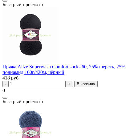
Быстрый просмотр
Пряжа Alize Superwash Comfort socks 60, 75% шерсть, 25%
полиамид 100г/420м, чёрный
418
руб
В корзину
0
Быстрый просмотр