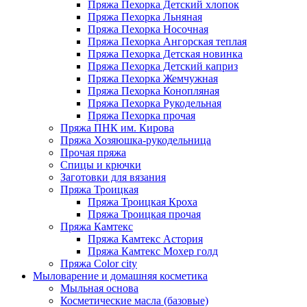
Пряжа Пехорка Детский хлопок
Пряжа Пехорка Льняная
Пряжа Пехорка Носочная
Пряжа Пехорка Ангорская теплая
Пряжа Пехорка Детская новинка
Пряжа Пехорка Детский каприз
Пряжа Пехорка Жемчужная
Пряжа Пехорка Конопляная
Пряжа Пехорка Рукодельная
Пряжа Пехорка прочая
Пряжа ПНК им. Кирова
Пряжа Хозяюшка-рукодельница
Прочая пряжа
Спицы и крючки
Заготовки для вязания
Пряжа Троицкая
Пряжа Троицкая Кроха
Пряжа Троицкая прочая
Пряжа Камтекс
Пряжа Камтекс Астория
Пряжа Камтекс Мохер голд
Пряжа Color city
Мыловарение и домашняя косметика
Мыльная основа
Косметические масла (базовые)