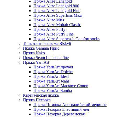
Пряжа Alize Lanagold
Пряжа Alize Lanagold 800
Пряжа Alize Lanagold Fine
Пряжа Alize Superlana Maxi
Пряжа Alize Miss
Пряжа Alize Mohair Classic
Пряжа Alize Puffy
Пряжа Alize Puffy Fine
Пряжа Alize Superwash Comfort socks
Трикотажная пряжа Biskvit
Пряжа Gamma Ирис
Пряжа Nako
Пряжа Seam Lambada fine
Пряжа YarnArt
Пряжа YarnArt прочая
Пряжа YarnArt Dolche
Пряжа YarnArt Ideal
Пряжа YarnArt Jeans
Пряжа YarnArt Macrame Cotton
Пряжа YarnArt Samba
Карачаевская пряжа
Пряжа Пехорка
Пряжа Пехорка Австралийский меринос
Пряжа Пехорка Блестящий лен
Пряжа Пехорка Деревенская