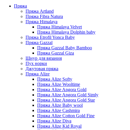
Пряжа
Пряжа Artland
Пряжа Fibra Natura
Пряжа Himalaya
Пряжа Himalaya Velvet
Пряжа Himalaya Dolphin baby
Пряжа Etrofil Yonca Baby
Пряжа Gazzal
Пряжа Gazzal Baby Bamboo
Пряжа Gazzal Giza
Шнур для вязания
Пух норки
Джутовая пряжа
Пряжа Alize
Пряжа Alize Softy
Пряжа Alize Wooltime
Пряжа Alize Angora Gold
Пряжа Alize Angora Gold Simly
Пряжа Alize Angora Gold Star
Пряжа Alize Baby wool
Пряжа Alize Cashmira
Пряжа Alize Cotton Gold Fine
Пряжа Alize Diva
Пряжа Alize Kid Royal