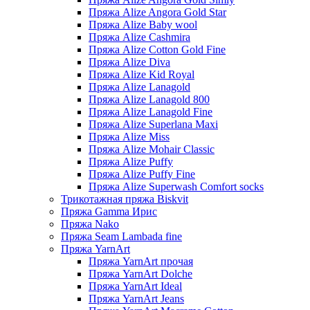
Пряжа Alize Angora Gold Star
Пряжа Alize Baby wool
Пряжа Alize Cashmira
Пряжа Alize Cotton Gold Fine
Пряжа Alize Diva
Пряжа Alize Kid Royal
Пряжа Alize Lanagold
Пряжа Alize Lanagold 800
Пряжа Alize Lanagold Fine
Пряжа Alize Superlana Maxi
Пряжа Alize Miss
Пряжа Alize Mohair Classic
Пряжа Alize Puffy
Пряжа Alize Puffy Fine
Пряжа Alize Superwash Comfort socks
Трикотажная пряжа Biskvit
Пряжа Gamma Ирис
Пряжа Nako
Пряжа Seam Lambada fine
Пряжа YarnArt
Пряжа YarnArt прочая
Пряжа YarnArt Dolche
Пряжа YarnArt Ideal
Пряжа YarnArt Jeans