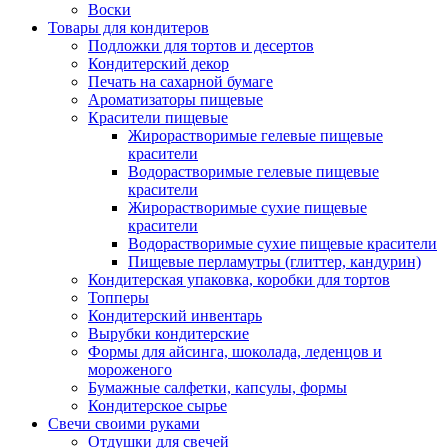
Воски
Товары для кондитеров
Подложки для тортов и десертов
Кондитерский декор
Печать на сахарной бумаге
Ароматизаторы пищевые
Красители пищевые
Жирорастворимые гелевые пищевые
красители
Водорастворимые гелевые пищевые
красители
Жирорастворимые сухие пищевые
красители
Водорастворимые сухие пищевые красители
Пищевые перламутры (глиттер, кандурин)
Кондитерская упаковка, коробки для тортов
Топперы
Кондитерский инвентарь
Вырубки кондитерские
Формы для айсинга, шоколада, леденцов и
мороженого
Бумажные салфетки, капсулы, формы
Кондитерское сырье
Свечи своими руками
Отдушки для свечей