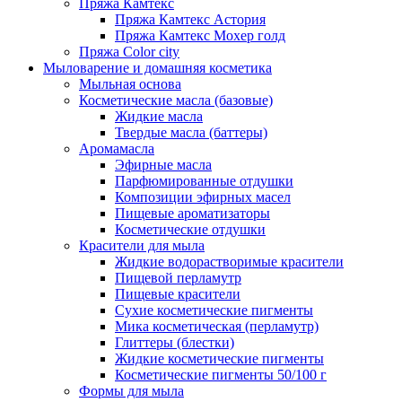
Пряжа Камтекс
Пряжа Камтекс Астория
Пряжа Камтекс Мохер голд
Пряжа Color city
Мыловарение и домашняя косметика
Мыльная основа
Косметические масла (базовые)
Жидкие масла
Твердые масла (баттеры)
Аромамасла
Эфирные масла
Парфюмированные отдушки
Композиции эфирных масел
Пищевые ароматизаторы
Косметические отдушки
Красители для мыла
Жидкие водорастворимые красители
Пищевой перламутр
Пищевые красители
Сухие косметические пигменты
Мика косметическая (перламутр)
Глиттеры (блестки)
Жидкие косметические пигменты
Косметические пигменты 50/100 г
Формы для мыла