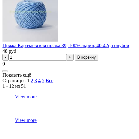
Пряжа Карачаевская пряжа 39, 100% акрил, 40-42г, голубой
48
руб
В корзину
0
Показать ещё
Страницы:
1
2
3
4
5
Все
1 - 12 из 51
View more
View more