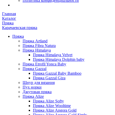
Политика конфиденциальности
Главная
Каталог
Пряжа
Карачаевская пряжа
Пряжа
Пряжа Artland
Пряжа Fibra Natura
Пряжа Himalaya
Пряжа Himalaya Velvet
Пряжа Himalaya Dolphin baby
Пряжа Etrofil Yonca Baby
Пряжа Gazzal
Пряжа Gazzal Baby Bamboo
Пряжа Gazzal Giza
Шнур для вязания
Пух норки
Джутовая пряжа
Пряжа Alize
Пряжа Alize Softy
Пряжа Alize Wooltime
Пряжа Alize Angora Gold
Пряжа Alize Angora Gold Simly