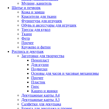
Мулине, канитель
Шитье и печворк
Кожа и замша
Красители для ткани
Фурнитура для игрушек
Обувь и аксессуары для игрушек
Трессы для кукол
Ткани
Фетр
Прочее
Кружево и фатин
Роспись и декупаж
Заготовки для творчества
Пенопласт
Для кухни
Подвески
Основы для часов и часовые механизмы
Прочее
Пластик
Гипс
Кашпо и ящики
Декупажные карты А4
Декупажные карты А3
Салфетки для декупажа
Бумага для декупажа и прочее