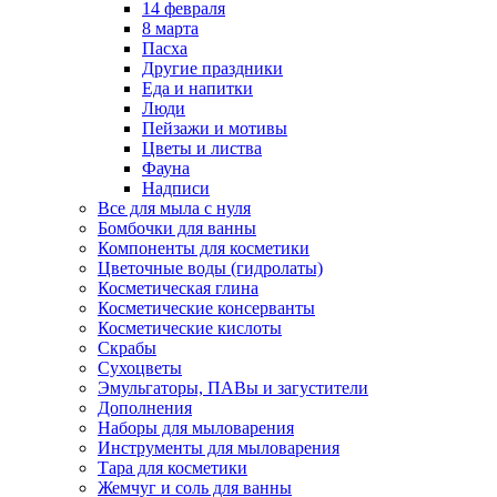
14 февраля
8 марта
Пасха
Другие праздники
Еда и напитки
Люди
Пейзажи и мотивы
Цветы и листва
Фауна
Надписи
Все для мыла с нуля
Бомбочки для ванны
Компоненты для косметики
Цветочные воды (гидролаты)
Косметическая глина
Косметические консерванты
Косметические кислоты
Скрабы
Сухоцветы
Эмульгаторы, ПАВы и загустители
Дополнения
Наборы для мыловарения
Инструменты для мыловарения
Тара для косметики
Жемчуг и соль для ванны