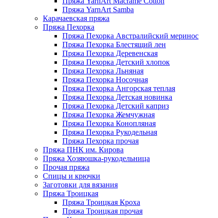
Пряжа YarnArt Macrame Cotton
Пряжа YarnArt Samba
Карачаевская пряжа
Пряжа Пехорка
Пряжа Пехорка Австралийский меринос
Пряжа Пехорка Блестящий лен
Пряжа Пехорка Деревенская
Пряжа Пехорка Детский хлопок
Пряжа Пехорка Льняная
Пряжа Пехорка Носочная
Пряжа Пехорка Ангорская теплая
Пряжа Пехорка Детская новинка
Пряжа Пехорка Детский каприз
Пряжа Пехорка Жемчужная
Пряжа Пехорка Конопляная
Пряжа Пехорка Рукодельная
Пряжа Пехорка прочая
Пряжа ПНК им. Кирова
Пряжа Хозяюшка-рукодельница
Прочая пряжа
Спицы и крючки
Заготовки для вязания
Пряжа Троицкая
Пряжа Троицкая Кроха
Пряжа Троицкая прочая