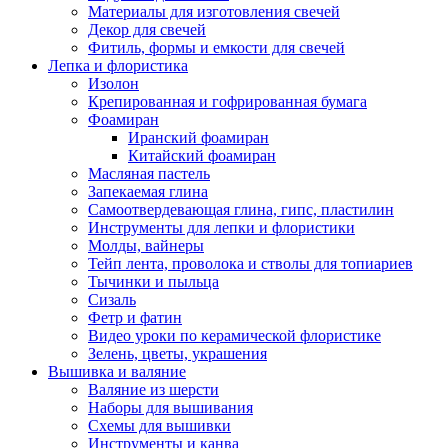
Материалы для изготовления свечей
Декор для свечей
Фитиль, формы и емкости для свечей
Лепка и флористика
Изолон
Крепированная и гофрированная бумага
Фоамиран
Иранский фоамиран
Китайский фоамиран
Масляная пастель
Запекаемая глина
Самоотвердевающая глина, гипс, пластилин
Инструменты для лепки и флористики
Молды, вайнеры
Тейп лента, проволока и стволы для топиариев
Тычинки и пыльца
Сизаль
Фетр и фатин
Видео уроки по керамической флористике
Зелень, цветы, украшения
Вышивка и валяние
Валяние из шерсти
Наборы для вышивания
Схемы для вышивки
Инструменты и канва