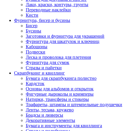
Лаки, краски, контуры, грунты
Переводные наклейки
Кисти
Фурнитура, бисер и бусины
Бисер
Бусины
Заготовки и фурнитура для украшений
Фурнитура для шкатулок и ключниц
Кабошоны
Подвески
Леска и проволока для плетения
Фурнитура для сумок
Стразы и пайетки
Скрапбукинг и квиллинг
Бумага для скрапбукинга полистно
Кардсток
Основы для альбомов и открыток
Фигурные дыроколы и кримперы
Натирки, трансферы и стикеры
Трафареты, штампы и штемпельные подушечки
Ленты, тесьма, кружево
Брадсы и люверсы
Декоративные элементы
Бумага и инструменты для квиллинга
Стразы и полубусины