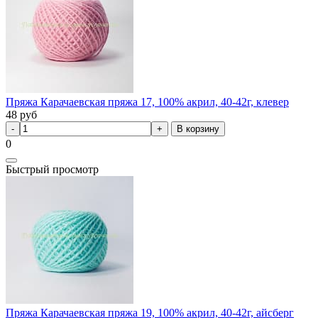
Пряжа Карачаевская пряжа 17, 100% акрил, 40-42г, клевер
48
руб
В корзину
0
Быстрый просмотр
Пряжа Карачаевская пряжа 19, 100% акрил, 40-42г, айсберг