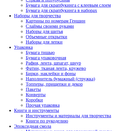
Бумага для скрапбукинга с клеевым слоем
Бумага для скрапбукинга в наборах
Наборы для творчества
Картины по номерам Геншин
Слаймы своими руками
Наборы для шитья
Объемные открытки
Наборы для лепки
Упаковка
Бумага тишью
Бумага упаковочная
Рафия, лента, шпагат, шнур
Фатин, тканая лента, кружево
Бирки, наклейки и фоны
Наполнитель бумажный (стружка)
Топперы, прищепки и декор
Пакеты
Конверты
Коробки
Прочая упаковка
Книги и инструменты
Инструменты и материалы для творчества
Книги по рукоделию
Эпоксидная смола