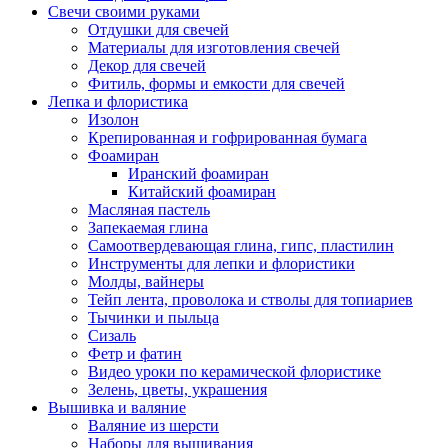
Свечи своими руками
Отдушки для свечей
Материалы для изготовления свечей
Декор для свечей
Фитиль, формы и емкости для свечей
Лепка и флористика
Изолон
Крепированная и гофрированная бумага
Фоамиран
Иранский фоамиран
Китайский фоамиран
Масляная пастель
Запекаемая глина
Самоотвердевающая глина, гипс, пластилин
Инструменты для лепки и флористики
Молды, вайнеры
Тейп лента, проволока и стволы для топиариев
Тычинки и пыльца
Сизаль
Фетр и фатин
Видео уроки по керамической флористике
Зелень, цветы, украшения
Вышивка и валяние
Валяние из шерсти
Наборы для вышивания