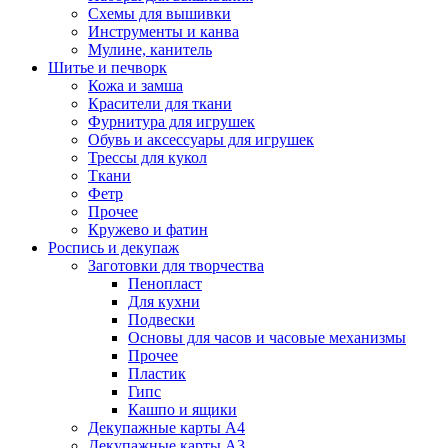
Схемы для вышивки
Инструменты и канва
Мулине, канитель
Шитье и печворк
Кожа и замша
Красители для ткани
Фурнитура для игрушек
Обувь и аксессуары для игрушек
Трессы для кукол
Ткани
Фетр
Прочее
Кружево и фатин
Роспись и декупаж
Заготовки для творчества
Пенопласт
Для кухни
Подвески
Основы для часов и часовые механизмы
Прочее
Пластик
Гипс
Кашпо и ящики
Декупажные карты А4
Декупажные карты А3