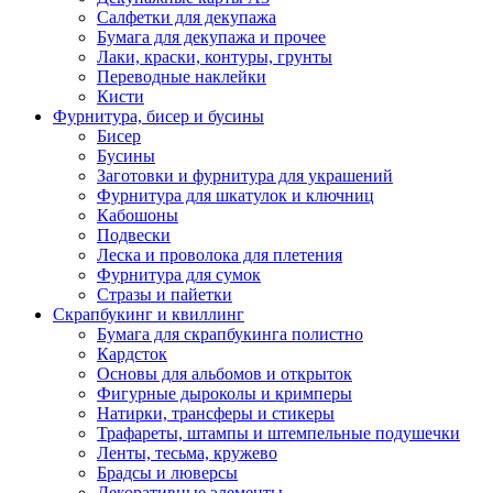
Салфетки для декупажа
Бумага для декупажа и прочее
Лаки, краски, контуры, грунты
Переводные наклейки
Кисти
Фурнитура, бисер и бусины
Бисер
Бусины
Заготовки и фурнитура для украшений
Фурнитура для шкатулок и ключниц
Кабошоны
Подвески
Леска и проволока для плетения
Фурнитура для сумок
Стразы и пайетки
Скрапбукинг и квиллинг
Бумага для скрапбукинга полистно
Кардсток
Основы для альбомов и открыток
Фигурные дыроколы и кримперы
Натирки, трансферы и стикеры
Трафареты, штампы и штемпельные подушечки
Ленты, тесьма, кружево
Брадсы и люверсы
Декоративные элементы