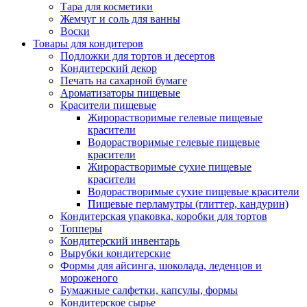
Тара для косметики
Жемчуг и соль для ванны
Воски
Товары для кондитеров
Подложки для тортов и десертов
Кондитерский декор
Печать на сахарной бумаге
Ароматизаторы пищевые
Красители пищевые
Жирорастворимые гелевые пищевые
красители
Водорастворимые гелевые пищевые
красители
Жирорастворимые сухие пищевые
красители
Водорастворимые сухие пищевые красители
Пищевые перламутры (глиттер, кандурин)
Кондитерская упаковка, коробки для тортов
Топперы
Кондитерский инвентарь
Вырубки кондитерские
Формы для айсинга, шоколада, леденцов и
мороженого
Бумажные салфетки, капсулы, формы
Кондитерское сырье