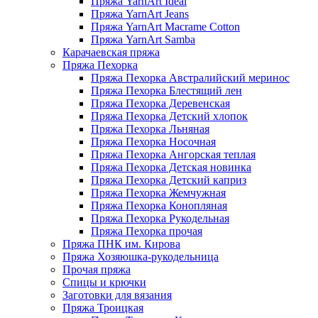
Пряжа YarnArt Ideal
Пряжа YarnArt Jeans
Пряжа YarnArt Macrame Cotton
Пряжа YarnArt Samba
Карачаевская пряжа
Пряжа Пехорка
Пряжа Пехорка Австралийский меринос
Пряжа Пехорка Блестящий лен
Пряжа Пехорка Деревенская
Пряжа Пехорка Детский хлопок
Пряжа Пехорка Льняная
Пряжа Пехорка Носочная
Пряжа Пехорка Ангорская теплая
Пряжа Пехорка Детская новинка
Пряжа Пехорка Детский каприз
Пряжа Пехорка Жемчужная
Пряжа Пехорка Конопляная
Пряжа Пехорка Рукодельная
Пряжа Пехорка прочая
Пряжа ПНК им. Кирова
Пряжа Хозяюшка-рукодельница
Прочая пряжа
Спицы и крючки
Заготовки для вязания
Пряжа Троицкая