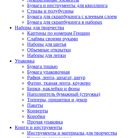
Бумага и инструменты для квиллинга
Стразы и полубусины
Бумага для скрапбукинга с клеевым слоем
Бумага для скрапбукинга в наборах
Наборы для творчества
Картины по номерам Геншин
Слаймы своими руками
Наборы для шитья
Объемные открытки
Наборы для лепки
Упаковка
Бумага тишью
Бумага упаковочная
Рафия, лента, шпагат, шнур
Фатин, тканая лента, кружево
Бирки, наклейки и фоны
Наполнитель бумажный (стружка)
Топперы, прищепки и декор
Пакеты
Конверты
Коробки
Прочая упаковка
Книги и инструменты
Инструменты и материалы для творчества