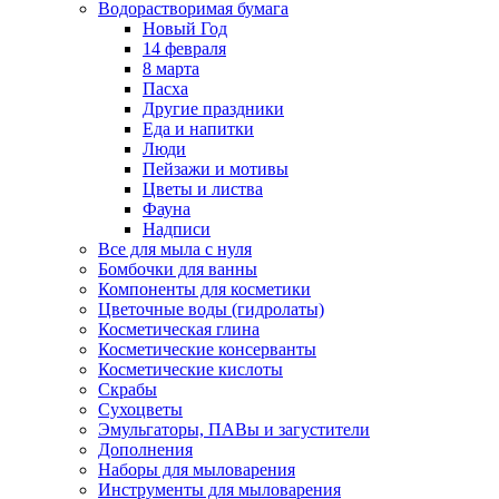
Водорастворимая бумага
Новый Год
14 февраля
8 марта
Пасха
Другие праздники
Еда и напитки
Люди
Пейзажи и мотивы
Цветы и листва
Фауна
Надписи
Все для мыла с нуля
Бомбочки для ванны
Компоненты для косметики
Цветочные воды (гидролаты)
Косметическая глина
Косметические консерванты
Косметические кислоты
Скрабы
Сухоцветы
Эмульгаторы, ПАВы и загустители
Дополнения
Наборы для мыловарения
Инструменты для мыловарения