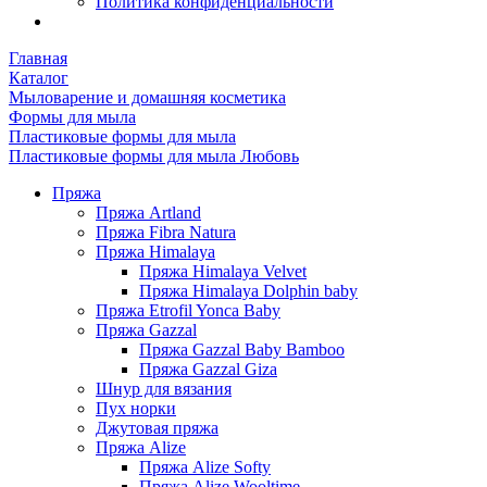
Политика конфиденциальности
Главная
Каталог
Мыловарение и домашняя косметика
Формы для мыла
Пластиковые формы для мыла
Пластиковые формы для мыла Любовь
Пряжа
Пряжа Artland
Пряжа Fibra Natura
Пряжа Himalaya
Пряжа Himalaya Velvet
Пряжа Himalaya Dolphin baby
Пряжа Etrofil Yonca Baby
Пряжа Gazzal
Пряжа Gazzal Baby Bamboo
Пряжа Gazzal Giza
Шнур для вязания
Пух норки
Джутовая пряжа
Пряжа Alize
Пряжа Alize Softy
Пряжа Alize Wooltime