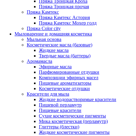
Пряжа Троицкая Кроха
Пряжа Троицкая прочая
Пряжа Камтекс
Пряжа Камтекс Астория
Пряжа Камтекс Мохер голд
Пряжа Color city
Мыловарение и домашняя косметика
Мыльная основа
Косметические масла (базовые)
Жидкие масла
Твердые масла (баттеры)
Аромамасла
Эфирные масла
Парфюмированные отдушки
Композиции эфирных масел
Пищевые ароматизаторы
Косметические отдушки
Красители для мыла
Жидкие водорастворимые красители
Пищевой перламутр
Пищевые красители
Сухие косметические пигменты
Мика косметическая (перламутр)
Глиттеры (блестки)
Жидкие косметические пигменты