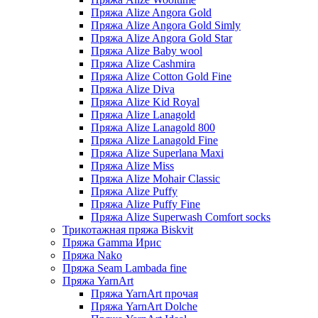
Пряжа Alize Angora Gold
Пряжа Alize Angora Gold Simly
Пряжа Alize Angora Gold Star
Пряжа Alize Baby wool
Пряжа Alize Cashmira
Пряжа Alize Cotton Gold Fine
Пряжа Alize Diva
Пряжа Alize Kid Royal
Пряжа Alize Lanagold
Пряжа Alize Lanagold 800
Пряжа Alize Lanagold Fine
Пряжа Alize Superlana Maxi
Пряжа Alize Miss
Пряжа Alize Mohair Classic
Пряжа Alize Puffy
Пряжа Alize Puffy Fine
Пряжа Alize Superwash Comfort socks
Трикотажная пряжа Biskvit
Пряжа Gamma Ирис
Пряжа Nako
Пряжа Seam Lambada fine
Пряжа YarnArt
Пряжа YarnArt прочая
Пряжа YarnArt Dolche