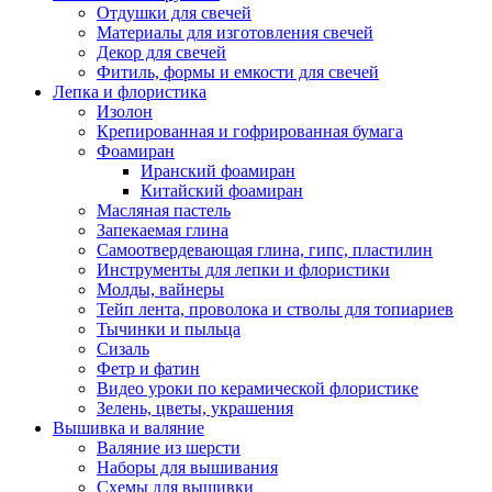
Отдушки для свечей
Материалы для изготовления свечей
Декор для свечей
Фитиль, формы и емкости для свечей
Лепка и флористика
Изолон
Крепированная и гофрированная бумага
Фоамиран
Иранский фоамиран
Китайский фоамиран
Масляная пастель
Запекаемая глина
Самоотвердевающая глина, гипс, пластилин
Инструменты для лепки и флористики
Молды, вайнеры
Тейп лента, проволока и стволы для топиариев
Тычинки и пыльца
Сизаль
Фетр и фатин
Видео уроки по керамической флористике
Зелень, цветы, украшения
Вышивка и валяние
Валяние из шерсти
Наборы для вышивания
Схемы для вышивки