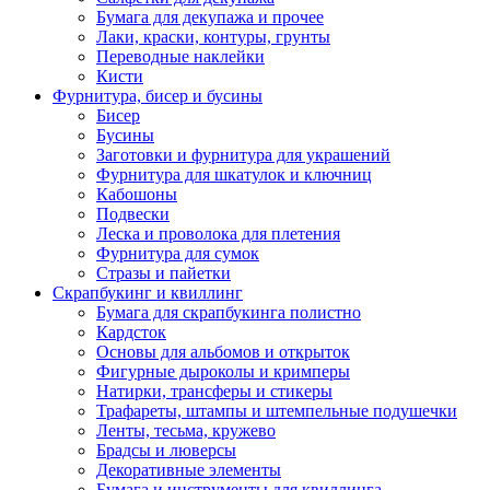
Бумага для декупажа и прочее
Лаки, краски, контуры, грунты
Переводные наклейки
Кисти
Фурнитура, бисер и бусины
Бисер
Бусины
Заготовки и фурнитура для украшений
Фурнитура для шкатулок и ключниц
Кабошоны
Подвески
Леска и проволока для плетения
Фурнитура для сумок
Стразы и пайетки
Скрапбукинг и квиллинг
Бумага для скрапбукинга полистно
Кардсток
Основы для альбомов и открыток
Фигурные дыроколы и кримперы
Натирки, трансферы и стикеры
Трафареты, штампы и штемпельные подушечки
Ленты, тесьма, кружево
Брадсы и люверсы
Декоративные элементы
Бумага и инструменты для квиллинга