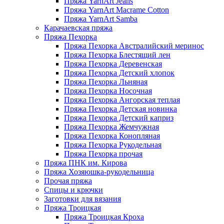
Пряжа YarnArt Jeans
Пряжа YarnArt Macrame Cotton
Пряжа YarnArt Samba
Карачаевская пряжа
Пряжа Пехорка
Пряжа Пехорка Австралийский меринос
Пряжа Пехорка Блестящий лен
Пряжа Пехорка Деревенская
Пряжа Пехорка Детский хлопок
Пряжа Пехорка Льняная
Пряжа Пехорка Носочная
Пряжа Пехорка Ангорская теплая
Пряжа Пехорка Детская новинка
Пряжа Пехорка Детский каприз
Пряжа Пехорка Жемчужная
Пряжа Пехорка Конопляная
Пряжа Пехорка Рукодельная
Пряжа Пехорка прочая
Пряжа ПНК им. Кирова
Пряжа Хозяюшка-рукодельница
Прочая пряжа
Спицы и крючки
Заготовки для вязания
Пряжа Троицкая
Пряжа Троицкая Кроха