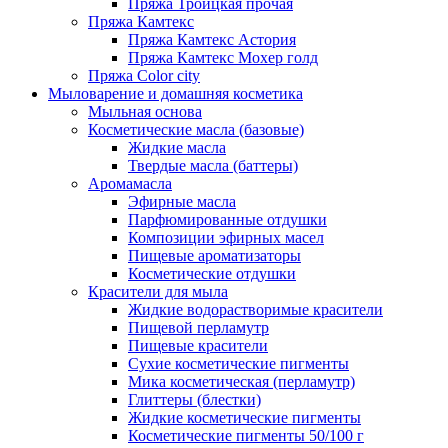
Пряжа Троицкая прочая
Пряжа Камтекс
Пряжа Камтекс Астория
Пряжа Камтекс Мохер голд
Пряжа Color city
Мыловарение и домашняя косметика
Мыльная основа
Косметические масла (базовые)
Жидкие масла
Твердые масла (баттеры)
Аромамасла
Эфирные масла
Парфюмированные отдушки
Композиции эфирных масел
Пищевые ароматизаторы
Косметические отдушки
Красители для мыла
Жидкие водорастворимые красители
Пищевой перламутр
Пищевые красители
Сухие косметические пигменты
Мика косметическая (перламутр)
Глиттеры (блестки)
Жидкие косметические пигменты
Косметические пигменты 50/100 г