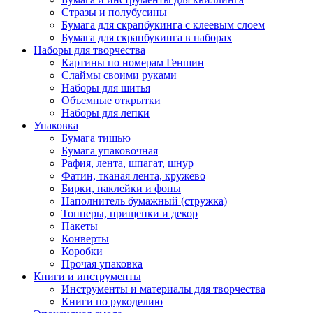
Стразы и полубусины
Бумага для скрапбукинга с клеевым слоем
Бумага для скрапбукинга в наборах
Наборы для творчества
Картины по номерам Геншин
Слаймы своими руками
Наборы для шитья
Объемные открытки
Наборы для лепки
Упаковка
Бумага тишью
Бумага упаковочная
Рафия, лента, шпагат, шнур
Фатин, тканая лента, кружево
Бирки, наклейки и фоны
Наполнитель бумажный (стружка)
Топперы, прищепки и декор
Пакеты
Конверты
Коробки
Прочая упаковка
Книги и инструменты
Инструменты и материалы для творчества
Книги по рукоделию