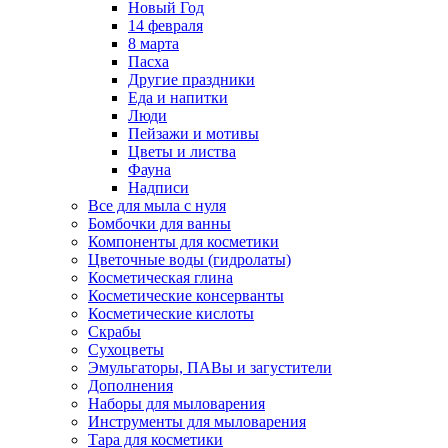
Новый Год
14 февраля
8 марта
Пасха
Другие праздники
Еда и напитки
Люди
Пейзажи и мотивы
Цветы и листва
Фауна
Надписи
Все для мыла с нуля
Бомбочки для ванны
Компоненты для косметики
Цветочные воды (гидролаты)
Косметическая глина
Косметические консерванты
Косметические кислоты
Скрабы
Сухоцветы
Эмульгаторы, ПАВы и загустители
Дополнения
Наборы для мыловарения
Инструменты для мыловарения
Тара для косметики