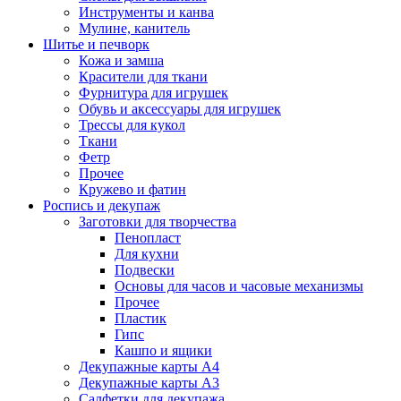
Инструменты и канва
Мулине, канитель
Шитье и печворк
Кожа и замша
Красители для ткани
Фурнитура для игрушек
Обувь и аксессуары для игрушек
Трессы для кукол
Ткани
Фетр
Прочее
Кружево и фатин
Роспись и декупаж
Заготовки для творчества
Пенопласт
Для кухни
Подвески
Основы для часов и часовые механизмы
Прочее
Пластик
Гипс
Кашпо и ящики
Декупажные карты А4
Декупажные карты А3
Салфетки для декупажа