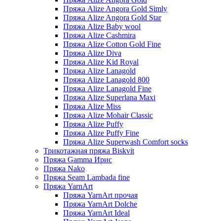
Пряжа Alize Angora Gold Simly
Пряжа Alize Angora Gold Star
Пряжа Alize Baby wool
Пряжа Alize Cashmira
Пряжа Alize Cotton Gold Fine
Пряжа Alize Diva
Пряжа Alize Kid Royal
Пряжа Alize Lanagold
Пряжа Alize Lanagold 800
Пряжа Alize Lanagold Fine
Пряжа Alize Superlana Maxi
Пряжа Alize Miss
Пряжа Alize Mohair Classic
Пряжа Alize Puffy
Пряжа Alize Puffy Fine
Пряжа Alize Superwash Comfort socks
Трикотажная пряжа Biskvit
Пряжа Gamma Ирис
Пряжа Nako
Пряжа Seam Lambada fine
Пряжа YarnArt
Пряжа YarnArt прочая
Пряжа YarnArt Dolche
Пряжа YarnArt Ideal