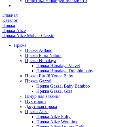
Политика конфиденциальности
Главная
Каталог
Пряжа
Пряжа Alize
Пряжа Alize Mohair Classic
Пряжа
Пряжа Artland
Пряжа Fibra Natura
Пряжа Himalaya
Пряжа Himalaya Velvet
Пряжа Himalaya Dolphin baby
Пряжа Etrofil Yonca Baby
Пряжа Gazzal
Пряжа Gazzal Baby Bamboo
Пряжа Gazzal Giza
Шнур для вязания
Пух норки
Джутовая пряжа
Пряжа Alize
Пряжа Alize Softy
Пряжа Alize Wooltime
Пряжа Alize Angora Gold