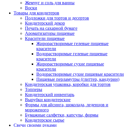
Жемчуг и соль для ванны
Воски
Товары для кондитеров
Подложки для тортов и десертов
Кондитерский декор
Печать на сахарной бумаге
Ароматизаторы пищевые
Красители пищевые
Жирорастворимые гелевые пищевые
красители
Водорастворимые гелевые пищевые
красители
Жирорастворимые сухие пищевые
красители
Водорастворимые сухие пищевые красители
Пищевые перламутры (глиттер, кандурин)
Кондитерская упаковка, коробки для тортов
Топперы
Кондитерский инвентарь
Вырубки кондитерские
Формы для айсинга, шоколада, леденцов и
мороженого
Бумажные салфетки, капсулы, формы
Кондитерское сырье
Свечи своими руками