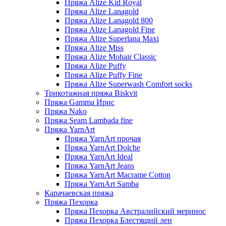
Пряжа Alize Kid Royal
Пряжа Alize Lanagold
Пряжа Alize Lanagold 800
Пряжа Alize Lanagold Fine
Пряжа Alize Superlana Maxi
Пряжа Alize Miss
Пряжа Alize Mohair Classic
Пряжа Alize Puffy
Пряжа Alize Puffy Fine
Пряжа Alize Superwash Comfort socks
Трикотажная пряжа Biskvit
Пряжа Gamma Ирис
Пряжа Nako
Пряжа Seam Lambada fine
Пряжа YarnArt
Пряжа YarnArt прочая
Пряжа YarnArt Dolche
Пряжа YarnArt Ideal
Пряжа YarnArt Jeans
Пряжа YarnArt Macrame Cotton
Пряжа YarnArt Samba
Карачаевская пряжа
Пряжа Пехорка
Пряжа Пехорка Австралийский меринос
Пряжа Пехорка Блестящий лен