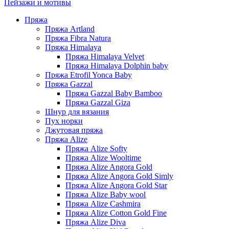
Пейзажи и мотивы
Пряжа
Пряжа Artland
Пряжа Fibra Natura
Пряжа Himalaya
Пряжа Himalaya Velvet
Пряжа Himalaya Dolphin baby
Пряжа Etrofil Yonca Baby
Пряжа Gazzal
Пряжа Gazzal Baby Bamboo
Пряжа Gazzal Giza
Шнур для вязания
Пух норки
Джутовая пряжа
Пряжа Alize
Пряжа Alize Softy
Пряжа Alize Wooltime
Пряжа Alize Angora Gold
Пряжа Alize Angora Gold Simly
Пряжа Alize Angora Gold Star
Пряжа Alize Baby wool
Пряжа Alize Cashmira
Пряжа Alize Cotton Gold Fine
Пряжа Alize Diva