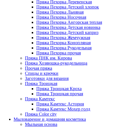
Пряжа Пехорка Деревенская
Пряжа Пехорка Детский хлопок
Пряжа Пехорка Льняная
Пряжа Пехорка Носочная
Пряжа Пехорка Ангорская теплая
Пряжа Пехорка Детская новинка
Пряжа Пехорка Детский каприз
Пряжа Пехорка Жемчужная
Пряжа Пехорка Конопляная
Пряжа Пехорка Рукодельная
Пряжа Пехорка прочая
Пряжа ПНК им. Кирова
Пряжа Хозяюшка-рукодельница
Прочая пряжа
Спицы и крючки
Заготовки для вязания
Пряжа Троицкая
Пряжа Троицкая Кроха
Пряжа Троицкая прочая
Пряжа Камтекс
Пряжа Камтекс Астория
Пряжа Камтекс Мохер голд
Пряжа Color city
Мыловарение и домашняя косметика
Мыльная основа