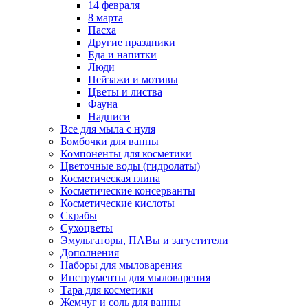
14 февраля
8 марта
Пасха
Другие праздники
Еда и напитки
Люди
Пейзажи и мотивы
Цветы и листва
Фауна
Надписи
Все для мыла с нуля
Бомбочки для ванны
Компоненты для косметики
Цветочные воды (гидролаты)
Косметическая глина
Косметические консерванты
Косметические кислоты
Скрабы
Сухоцветы
Эмульгаторы, ПАВы и загустители
Дополнения
Наборы для мыловарения
Инструменты для мыловарения
Тара для косметики
Жемчуг и соль для ванны