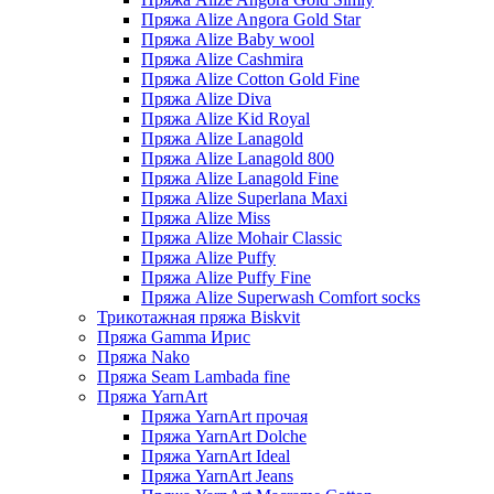
Пряжа Alize Angora Gold Star
Пряжа Alize Baby wool
Пряжа Alize Cashmira
Пряжа Alize Cotton Gold Fine
Пряжа Alize Diva
Пряжа Alize Kid Royal
Пряжа Alize Lanagold
Пряжа Alize Lanagold 800
Пряжа Alize Lanagold Fine
Пряжа Alize Superlana Maxi
Пряжа Alize Miss
Пряжа Alize Mohair Classic
Пряжа Alize Puffy
Пряжа Alize Puffy Fine
Пряжа Alize Superwash Comfort socks
Трикотажная пряжа Biskvit
Пряжа Gamma Ирис
Пряжа Nako
Пряжа Seam Lambada fine
Пряжа YarnArt
Пряжа YarnArt прочая
Пряжа YarnArt Dolche
Пряжа YarnArt Ideal
Пряжа YarnArt Jeans