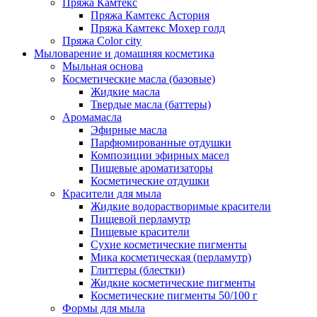
Пряжа Камтекс
Пряжа Камтекс Астория
Пряжа Камтекс Мохер голд
Пряжа Color city
Мыловарение и домашняя косметика
Мыльная основа
Косметические масла (базовые)
Жидкие масла
Твердые масла (баттеры)
Аромамасла
Эфирные масла
Парфюмированные отдушки
Композиции эфирных масел
Пищевые ароматизаторы
Косметические отдушки
Красители для мыла
Жидкие водорастворимые красители
Пищевой перламутр
Пищевые красители
Сухие косметические пигменты
Мика косметическая (перламутр)
Глиттеры (блестки)
Жидкие косметические пигменты
Косметические пигменты 50/100 г
Формы для мыла