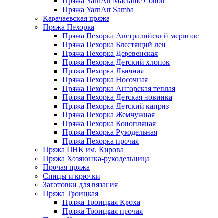
Пряжа YarnArt Macrame Cotton
Пряжа YarnArt Samba
Карачаевская пряжа
Пряжа Пехорка
Пряжа Пехорка Австралийский меринос
Пряжа Пехорка Блестящий лен
Пряжа Пехорка Деревенская
Пряжа Пехорка Детский хлопок
Пряжа Пехорка Льняная
Пряжа Пехорка Носочная
Пряжа Пехорка Ангорская теплая
Пряжа Пехорка Детская новинка
Пряжа Пехорка Детский каприз
Пряжа Пехорка Жемчужная
Пряжа Пехорка Конопляная
Пряжа Пехорка Рукодельная
Пряжа Пехорка прочая
Пряжа ПНК им. Кирова
Пряжа Хозяюшка-рукодельница
Прочая пряжа
Спицы и крючки
Заготовки для вязания
Пряжа Троицкая
Пряжа Троицкая Кроха
Пряжа Троицкая прочая