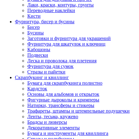
Лаки, краски, контуры, грунты
Переводные наклейки
Кисти
Фурнитура, бисер и бусины
Бисер
Бусины
Заготовки и фурнитура для украшений
Фурнитура для шкатулок и ключниц
Кабошоны
Подвески
Леска и проволока для плетения
Фурнитура для сумок
Стразы и пайетки
Скрапбукинг и квиллинг
Бумага для скрапбукинга полистно
Кардсток
Основы для альбомов и открыток
Фигурные дыроколы и кримперы
Натирки, трансферы и стикеры
Трафареты, штампы и штемпельные подушечки
Ленты, тесьма, кружево
Брадсы и люверсы
Декоративные элементы
Бумага и инструменты для квиллинга
Стразы и полубусины