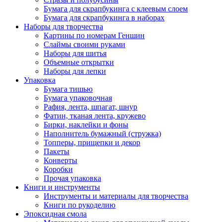
Бумага для скрапбукинга с клеевым слоем
Бумага для скрапбукинга в наборах
Наборы для творчества
Картины по номерам Геншин
Слаймы своими руками
Наборы для шитья
Объемные открытки
Наборы для лепки
Упаковка
Бумага тишью
Бумага упаковочная
Рафия, лента, шпагат, шнур
Фатин, тканая лента, кружево
Бирки, наклейки и фоны
Наполнитель бумажный (стружка)
Топперы, прищепки и декор
Пакеты
Конверты
Коробки
Прочая упаковка
Книги и инструменты
Инструменты и материалы для творчества
Книги по рукоделию
Эпоксидная смола