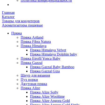
Политика конфиденциальности
Главная
Каталог
Товары для кондитеров
Ароматизаторы пищевые
Пряжа
Пряжа Artland
Пряжа Fibra Natura
Пряжа Himalaya
Пряжа Himalaya Velvet
Пряжа Himalaya Dolphin baby
Пряжа Etrofil Yonca Baby
Пряжа Gazzal
Пряжа Gazzal Baby Bamboo
Пряжа Gazzal Giza
Шнур для вязания
Пух норки
Джутовая пряжа
Пряжа Alize
Пряжа Alize Softy
Пряжа Alize Wooltime
Пряжа Alize Angora Gold
Пряжа Alize Angora Gold Simly