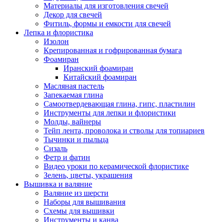
Материалы для изготовления свечей
Декор для свечей
Фитиль, формы и емкости для свечей
Лепка и флористика
Изолон
Крепированная и гофрированная бумага
Фоамиран
Иранский фоамиран
Китайский фоамиран
Масляная пастель
Запекаемая глина
Самоотвердевающая глина, гипс, пластилин
Инструменты для лепки и флористики
Молды, вайнеры
Тейп лента, проволока и стволы для топиариев
Тычинки и пыльца
Сизаль
Фетр и фатин
Видео уроки по керамической флористике
Зелень, цветы, украшения
Вышивка и валяние
Валяние из шерсти
Наборы для вышивания
Схемы для вышивки
Инструменты и канва