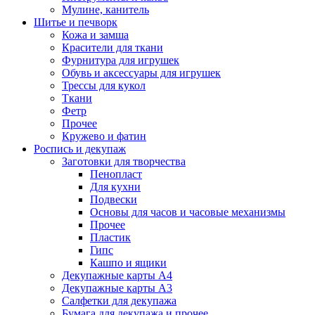
Мулине, канитель
Шитье и печворк
Кожа и замша
Красители для ткани
Фурнитура для игрушек
Обувь и аксессуары для игрушек
Трессы для кукол
Ткани
Фетр
Прочее
Кружево и фатин
Роспись и декупаж
Заготовки для творчества
Пенопласт
Для кухни
Подвески
Основы для часов и часовые механизмы
Прочее
Пластик
Гипс
Кашпо и ящики
Декупажные карты А4
Декупажные карты А3
Салфетки для декупажа
Бумага для декупажа и прочее