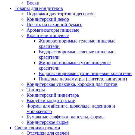
Воски
Товары для кондитеров
Подложки для тортов и десертов
Кондитерский декор
Печать на сахарной бумаге
Ароматизаторы пищевые
Красители пищевые
Жирорастворимые гелевые пищевые
красители
Водорастворимые гелевые пищевые
красители
Жирорастворимые сухие пищевые
красители
Водорастворимые сухие пищевые красители
Пищевые перламутры (глиттер, кандурин)
Кондитерская упаковка, коробки для тортов
Топперы
Кондитерский инвентарь
Вырубки кондитерские
Формы для айсинга, шоколада, леденцов и
мороженого
Бумажные салфетки, капсулы, формы
Кондитерское сырье
Свечи своими руками
Отдушки для свечей