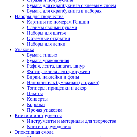
Бумага для скрапбукинга с клеевым слоем
Бумага для скрапбукинга в наборах
Наборы для творчества
Картины по номерам Геншин
Слаймы своими руками
Наборы для шитья
Объемные открытки
Наборы для лепки
Упаковка
Бумага тишью
Бумага упаковочная
Рафия, лента, шпагат, шнур
Фатин, тканая лента, кружево
Бирки, наклейки и фоны
Наполнитель бумажный (стружка)
Топперы, прищепки и декор
Пакеты
Конверты
Коробки
Прочая упаковка
Книги и инструменты
Инструменты и материалы для творчества
Книги по рукоделию
Эпоксидная смола