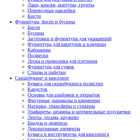
Лаки, краски, контуры, грунты
Переводные наклейки
Кисти
Фурнитура, бисер и бусины
Бисер
Бусины
Заготовки и фурнитура для украшений
Фурнитура для шкатулок и ключниц
Кабошоны
Подвески
Леска и проволока для плетения
Фурнитура для сумок
Стразы и пайетки
Скрапбукинг и квиллинг
Бумага для скрапбукинга полистно
Кардсток
Основы для альбомов и открыток
Фигурные дыроколы и кримперы
Натирки, трансферы и стикеры
Трафареты, штампы и штемпельные подушечки
Ленты, тесьма, кружево
Брадсы и люверсы
Декоративные элементы
Бумага и инструменты для квиллинга
Стразы и полубусины