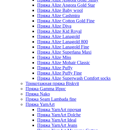
Пряжа Alize Angora Gold Star
Пряжа Alize Baby wool
Пряжа Alize Cashmira
Пряжа Alize Cotton Gold Fine
Пряжа Alize Diva
Пряжа Alize Kid Royal
Пряжа Alize Lanagold
Пряжа Alize Lanagold 800
Пряжа Alize Lanagold Fine
Пряжа Alize Superlana Maxi
Пряжа Alize Miss
Пряжа Alize Mohair Classic
Пряжа Alize Puffy
Пряжа Alize Puffy Fine
Пряжа Alize Superwash Comfort socks
Трикотажная пряжа Biskvit
Пряжа Gamma Ирис
Пряжа Nako
Пряжа Seam Lambada fine
Пряжа YarnArt
Пряжа YarnArt прочая
Пряжа YarnArt Dolche
Пряжа YarnArt Ideal
Пряжа YarnArt Jeans