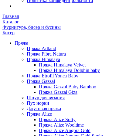
Политика конфиденциальности
Главная
Каталог
Фурнитура, бисер и бусины
Бисер
Пряжа
Пряжа Artland
Пряжа Fibra Natura
Пряжа Himalaya
Пряжа Himalaya Velvet
Пряжа Himalaya Dolphin baby
Пряжа Etrofil Yonca Baby
Пряжа Gazzal
Пряжа Gazzal Baby Bamboo
Пряжа Gazzal Giza
Шнур для вязания
Пух норки
Джутовая пряжа
Пряжа Alize
Пряжа Alize Softy
Пряжа Alize Wooltime
Пряжа Alize Angora Gold
Пряжа Alize Angora Gold Simly