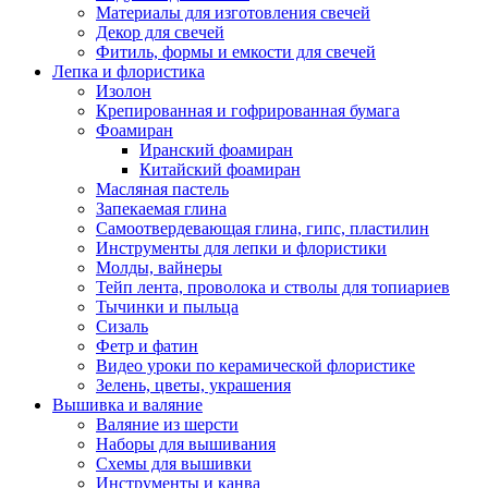
Материалы для изготовления свечей
Декор для свечей
Фитиль, формы и емкости для свечей
Лепка и флористика
Изолон
Крепированная и гофрированная бумага
Фоамиран
Иранский фоамиран
Китайский фоамиран
Масляная пастель
Запекаемая глина
Самоотвердевающая глина, гипс, пластилин
Инструменты для лепки и флористики
Молды, вайнеры
Тейп лента, проволока и стволы для топиариев
Тычинки и пыльца
Сизаль
Фетр и фатин
Видео уроки по керамической флористике
Зелень, цветы, украшения
Вышивка и валяние
Валяние из шерсти
Наборы для вышивания
Схемы для вышивки
Инструменты и канва