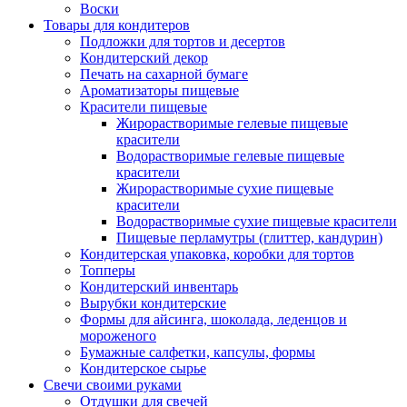
Воски
Товары для кондитеров
Подложки для тортов и десертов
Кондитерский декор
Печать на сахарной бумаге
Ароматизаторы пищевые
Красители пищевые
Жирорастворимые гелевые пищевые
красители
Водорастворимые гелевые пищевые
красители
Жирорастворимые сухие пищевые
красители
Водорастворимые сухие пищевые красители
Пищевые перламутры (глиттер, кандурин)
Кондитерская упаковка, коробки для тортов
Топперы
Кондитерский инвентарь
Вырубки кондитерские
Формы для айсинга, шоколада, леденцов и
мороженого
Бумажные салфетки, капсулы, формы
Кондитерское сырье
Свечи своими руками
Отдушки для свечей