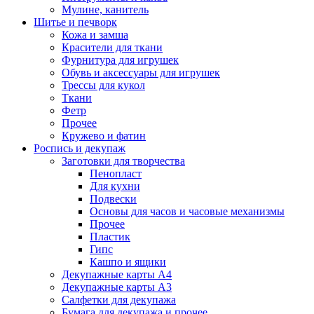
Мулине, канитель
Шитье и печворк
Кожа и замша
Красители для ткани
Фурнитура для игрушек
Обувь и аксессуары для игрушек
Трессы для кукол
Ткани
Фетр
Прочее
Кружево и фатин
Роспись и декупаж
Заготовки для творчества
Пенопласт
Для кухни
Подвески
Основы для часов и часовые механизмы
Прочее
Пластик
Гипс
Кашпо и ящики
Декупажные карты А4
Декупажные карты А3
Салфетки для декупажа
Бумага для декупажа и прочее