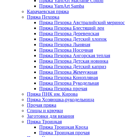
Пряжа YarnArt Macrame Cotton
Пряжа YarnArt Samba
Карачаевская пряжа
Пряжа Пехорка
Пряжа Пехорка Австралийский меринос
Пряжа Пехорка Блестящий лен
Пряжа Пехорка Деревенская
Пряжа Пехорка Детский хлопок
Пряжа Пехорка Льняная
Пряжа Пехорка Носочная
Пряжа Пехорка Ангорская теплая
Пряжа Пехорка Детская новинка
Пряжа Пехорка Детский каприз
Пряжа Пехорка Жемчужная
Пряжа Пехорка Конопляная
Пряжа Пехорка Рукодельная
Пряжа Пехорка прочая
Пряжа ПНК им. Кирова
Пряжа Хозяюшка-рукодельница
Прочая пряжа
Спицы и крючки
Заготовки для вязания
Пряжа Троицкая
Пряжа Троицкая Кроха
Пряжа Троицкая прочая