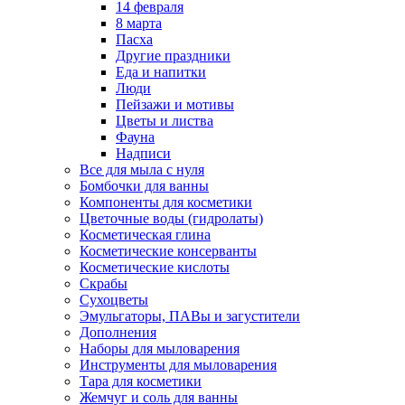
14 февраля
8 марта
Пасха
Другие праздники
Еда и напитки
Люди
Пейзажи и мотивы
Цветы и листва
Фауна
Надписи
Все для мыла с нуля
Бомбочки для ванны
Компоненты для косметики
Цветочные воды (гидролаты)
Косметическая глина
Косметические консерванты
Косметические кислоты
Скрабы
Сухоцветы
Эмульгаторы, ПАВы и загустители
Дополнения
Наборы для мыловарения
Инструменты для мыловарения
Тара для косметики
Жемчуг и соль для ванны