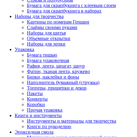
Бумага для скрапбукинга с клеевым слоем
Бумага для скрапбукинга в наборах
Наборы для творчества
Картины по номерам Геншин
Слаймы своими руками
Наборы для шитья
Объемные открытки
Наборы для лепки
Упаковка
Бумага тишью
Бумага упаковочная
Рафия, лента, шпагат, шнур
Фатин, тканая лента, кружево
Бирки, наклейки и фоны
Наполнитель бумажный (стружка)
Топперы, прищепки и декор
Пакеты
Конверты
Коробки
Прочая упаковка
Книги и инструменты
Инструменты и материалы для творчества
Книги по рукоделию
Эпоксидная смола