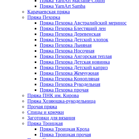
Пряжа YarnArt Macrame Cotton
Пряжа YarnArt Samba
Карачаевская пряжа
Пряжа Пехорка
Пряжа Пехорка Австралийский меринос
Пряжа Пехорка Блестящий лен
Пряжа Пехорка Деревенская
Пряжа Пехорка Детский хлопок
Пряжа Пехорка Льняная
Пряжа Пехорка Носочная
Пряжа Пехорка Ангорская теплая
Пряжа Пехорка Детская новинка
Пряжа Пехорка Детский каприз
Пряжа Пехорка Жемчужная
Пряжа Пехорка Конопляная
Пряжа Пехорка Рукодельная
Пряжа Пехорка прочая
Пряжа ПНК им. Кирова
Пряжа Хозяюшка-рукодельница
Прочая пряжа
Спицы и крючки
Заготовки для вязания
Пряжа Троицкая
Пряжа Троицкая Кроха
Пряжа Троицкая прочая