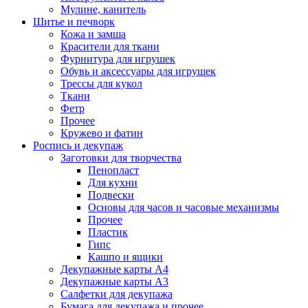
Мулине, канитель
Шитье и печворк
Кожа и замша
Красители для ткани
Фурнитура для игрушек
Обувь и аксессуары для игрушек
Трессы для кукол
Ткани
Фетр
Прочее
Кружево и фатин
Роспись и декупаж
Заготовки для творчества
Пенопласт
Для кухни
Подвески
Основы для часов и часовые механизмы
Прочее
Пластик
Гипс
Кашпо и ящики
Декупажные карты А4
Декупажные карты А3
Салфетки для декупажа
Бумага для декупажа и прочее