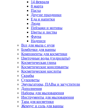
14 февраля
8 марта
Пасха
Другие праздники
Еда и напитки
Люди
Пейзажи и мотивы
Цветы и листва
Фауна
Надписи
Все для мыла с нуля
Бомбочки для ванны
Компоненты для косметики
Цветочные воды (гидролаты)
Косметическая глина
Косметические консерванты
Косметические кислоты
Скрабы
Сухоцветы
Эмульгаторы, ПАВы и загустители
Дополнения
Наборы для мыловарения
Инструменты для мыловарения
Тара для косметики
Жемчуг и соль для ванны