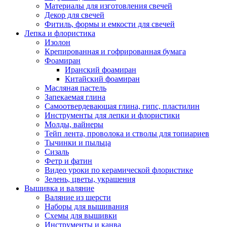
Материалы для изготовления свечей
Декор для свечей
Фитиль, формы и емкости для свечей
Лепка и флористика
Изолон
Крепированная и гофрированная бумага
Фоамиран
Иранский фоамиран
Китайский фоамиран
Масляная пастель
Запекаемая глина
Самоотвердевающая глина, гипс, пластилин
Инструменты для лепки и флористики
Молды, вайнеры
Тейп лента, проволока и стволы для топиариев
Тычинки и пыльца
Сизаль
Фетр и фатин
Видео уроки по керамической флористике
Зелень, цветы, украшения
Вышивка и валяние
Валяние из шерсти
Наборы для вышивания
Схемы для вышивки
Инструменты и канва