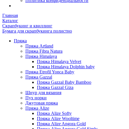
Политика конфиденциальности
Главная
Каталог
Скрапбукинг и квиллинг
Бумага для скрапбукинга полистно
Пряжа
Пряжа Artland
Пряжа Fibra Natura
Пряжа Himalaya
Пряжа Himalaya Velvet
Пряжа Himalaya Dolphin baby
Пряжа Etrofil Yonca Baby
Пряжа Gazzal
Пряжа Gazzal Baby Bamboo
Пряжа Gazzal Giza
Шнур для вязания
Пух норки
Джутовая пряжа
Пряжа Alize
Пряжа Alize Softy
Пряжа Alize Wooltime
Пряжа Alize Angora Gold
Пряжа Alize Angora Gold Simly