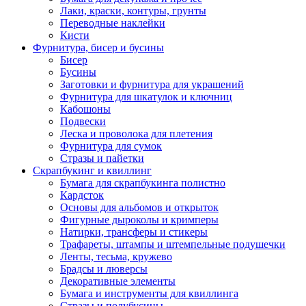
Лаки, краски, контуры, грунты
Переводные наклейки
Кисти
Фурнитура, бисер и бусины
Бисер
Бусины
Заготовки и фурнитура для украшений
Фурнитура для шкатулок и ключниц
Кабошоны
Подвески
Леска и проволока для плетения
Фурнитура для сумок
Стразы и пайетки
Скрапбукинг и квиллинг
Бумага для скрапбукинга полистно
Кардсток
Основы для альбомов и открыток
Фигурные дыроколы и кримперы
Натирки, трансферы и стикеры
Трафареты, штампы и штемпельные подушечки
Ленты, тесьма, кружево
Брадсы и люверсы
Декоративные элементы
Бумага и инструменты для квиллинга
Стразы и полубусины