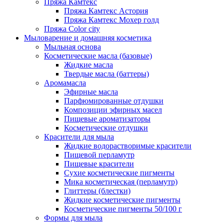
Пряжа Камтекс
Пряжа Камтекс Астория
Пряжа Камтекс Мохер голд
Пряжа Color city
Мыловарение и домашняя косметика
Мыльная основа
Косметические масла (базовые)
Жидкие масла
Твердые масла (баттеры)
Аромамасла
Эфирные масла
Парфюмированные отдушки
Композиции эфирных масел
Пищевые ароматизаторы
Косметические отдушки
Красители для мыла
Жидкие водорастворимые красители
Пищевой перламутр
Пищевые красители
Сухие косметические пигменты
Мика косметическая (перламутр)
Глиттеры (блестки)
Жидкие косметические пигменты
Косметические пигменты 50/100 г
Формы для мыла