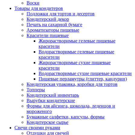
Воски
Товары для кондитеров
Подложки для тортов и десертов
Кондитерский декор
Печать на сахарной бумаге
Ароматизаторы пищевые
Красители пищевые
Жирорастворимые гелевые пищевые
красители
Водорастворимые гелевые пищевые
красители
Жирорастворимые сухие пищевые
красители
Водорастворимые сухие пищевые красители
Пищевые перламутры (глиттер, кандурин)
Кондитерская упаковка, коробки для тортов
Топперы
Кондитерский инвентарь
Вырубки кондитерские
Формы для айсинга, шоколада, леденцов и
мороженого
Бумажные салфетки, капсулы, формы
Кондитерское сырье
Свечи своими руками
Отдушки для свечей