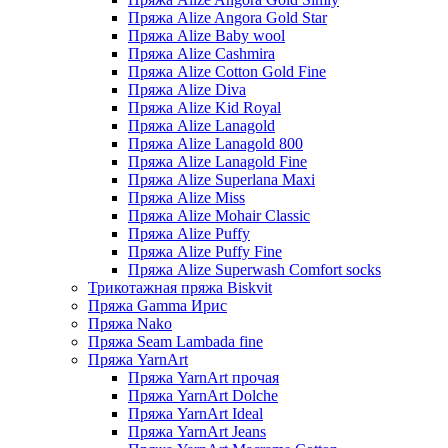
Пряжа Alize Angora Gold Star
Пряжа Alize Baby wool
Пряжа Alize Cashmira
Пряжа Alize Cotton Gold Fine
Пряжа Alize Diva
Пряжа Alize Kid Royal
Пряжа Alize Lanagold
Пряжа Alize Lanagold 800
Пряжа Alize Lanagold Fine
Пряжа Alize Superlana Maxi
Пряжа Alize Miss
Пряжа Alize Mohair Classic
Пряжа Alize Puffy
Пряжа Alize Puffy Fine
Пряжа Alize Superwash Comfort socks
Трикотажная пряжа Biskvit
Пряжа Gamma Ирис
Пряжа Nako
Пряжа Seam Lambada fine
Пряжа YarnArt
Пряжа YarnArt прочая
Пряжа YarnArt Dolche
Пряжа YarnArt Ideal
Пряжа YarnArt Jeans