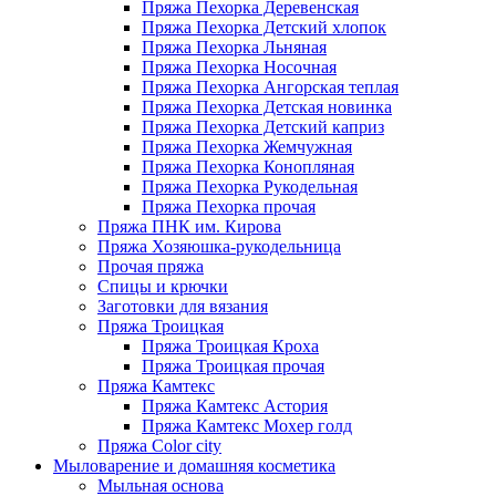
Пряжа Пехорка Деревенская
Пряжа Пехорка Детский хлопок
Пряжа Пехорка Льняная
Пряжа Пехорка Носочная
Пряжа Пехорка Ангорская теплая
Пряжа Пехорка Детская новинка
Пряжа Пехорка Детский каприз
Пряжа Пехорка Жемчужная
Пряжа Пехорка Конопляная
Пряжа Пехорка Рукодельная
Пряжа Пехорка прочая
Пряжа ПНК им. Кирова
Пряжа Хозяюшка-рукодельница
Прочая пряжа
Спицы и крючки
Заготовки для вязания
Пряжа Троицкая
Пряжа Троицкая Кроха
Пряжа Троицкая прочая
Пряжа Камтекс
Пряжа Камтекс Астория
Пряжа Камтекс Мохер голд
Пряжа Color city
Мыловарение и домашняя косметика
Мыльная основа