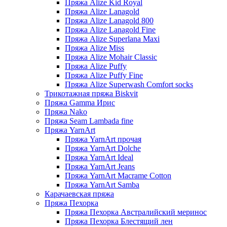
Пряжа Alize Kid Royal
Пряжа Alize Lanagold
Пряжа Alize Lanagold 800
Пряжа Alize Lanagold Fine
Пряжа Alize Superlana Maxi
Пряжа Alize Miss
Пряжа Alize Mohair Classic
Пряжа Alize Puffy
Пряжа Alize Puffy Fine
Пряжа Alize Superwash Comfort socks
Трикотажная пряжа Biskvit
Пряжа Gamma Ирис
Пряжа Nako
Пряжа Seam Lambada fine
Пряжа YarnArt
Пряжа YarnArt прочая
Пряжа YarnArt Dolche
Пряжа YarnArt Ideal
Пряжа YarnArt Jeans
Пряжа YarnArt Macrame Cotton
Пряжа YarnArt Samba
Карачаевская пряжа
Пряжа Пехорка
Пряжа Пехорка Австралийский меринос
Пряжа Пехорка Блестящий лен