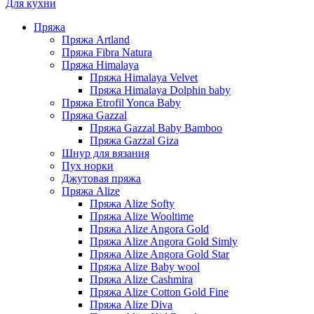
Для кухни
Пряжа
Пряжа Artland
Пряжа Fibra Natura
Пряжа Himalaya
Пряжа Himalaya Velvet
Пряжа Himalaya Dolphin baby
Пряжа Etrofil Yonca Baby
Пряжа Gazzal
Пряжа Gazzal Baby Bamboo
Пряжа Gazzal Giza
Шнур для вязания
Пух норки
Джутовая пряжа
Пряжа Alize
Пряжа Alize Softy
Пряжа Alize Wooltime
Пряжа Alize Angora Gold
Пряжа Alize Angora Gold Simly
Пряжа Alize Angora Gold Star
Пряжа Alize Baby wool
Пряжа Alize Cashmira
Пряжа Alize Cotton Gold Fine
Пряжа Alize Diva