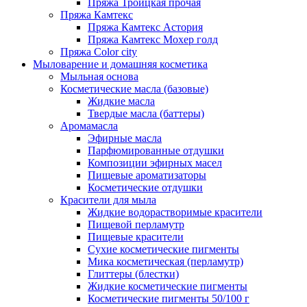
Пряжа Троицкая прочая
Пряжа Камтекс
Пряжа Камтекс Астория
Пряжа Камтекс Мохер голд
Пряжа Color city
Мыловарение и домашняя косметика
Мыльная основа
Косметические масла (базовые)
Жидкие масла
Твердые масла (баттеры)
Аромамасла
Эфирные масла
Парфюмированные отдушки
Композиции эфирных масел
Пищевые ароматизаторы
Косметические отдушки
Красители для мыла
Жидкие водорастворимые красители
Пищевой перламутр
Пищевые красители
Сухие косметические пигменты
Мика косметическая (перламутр)
Глиттеры (блестки)
Жидкие косметические пигменты
Косметические пигменты 50/100 г