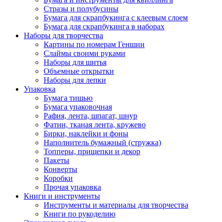
Стразы и полубусины
Бумага для скрапбукинга с клеевым слоем
Бумага для скрапбукинга в наборах
Наборы для творчества
Картины по номерам Геншин
Слаймы своими руками
Наборы для шитья
Объемные открытки
Наборы для лепки
Упаковка
Бумага тишью
Бумага упаковочная
Рафия, лента, шпагат, шнур
Фатин, тканая лента, кружево
Бирки, наклейки и фоны
Наполнитель бумажный (стружка)
Топперы, прищепки и декор
Пакеты
Конверты
Коробки
Прочая упаковка
Книги и инструменты
Инструменты и материалы для творчества
Книги по рукоделию