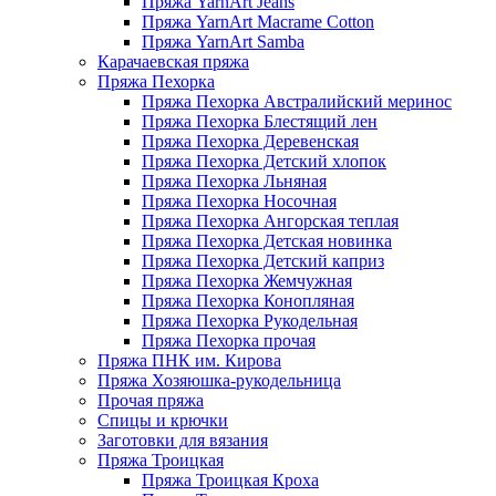
Пряжа YarnArt Jeans
Пряжа YarnArt Macrame Cotton
Пряжа YarnArt Samba
Карачаевская пряжа
Пряжа Пехорка
Пряжа Пехорка Австралийский меринос
Пряжа Пехорка Блестящий лен
Пряжа Пехорка Деревенская
Пряжа Пехорка Детский хлопок
Пряжа Пехорка Льняная
Пряжа Пехорка Носочная
Пряжа Пехорка Ангорская теплая
Пряжа Пехорка Детская новинка
Пряжа Пехорка Детский каприз
Пряжа Пехорка Жемчужная
Пряжа Пехорка Конопляная
Пряжа Пехорка Рукодельная
Пряжа Пехорка прочая
Пряжа ПНК им. Кирова
Пряжа Хозяюшка-рукодельница
Прочая пряжа
Спицы и крючки
Заготовки для вязания
Пряжа Троицкая
Пряжа Троицкая Кроха