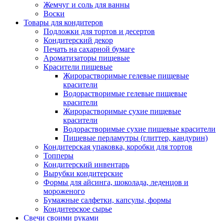
Жемчуг и соль для ванны
Воски
Товары для кондитеров
Подложки для тортов и десертов
Кондитерский декор
Печать на сахарной бумаге
Ароматизаторы пищевые
Красители пищевые
Жирорастворимые гелевые пищевые
красители
Водорастворимые гелевые пищевые
красители
Жирорастворимые сухие пищевые
красители
Водорастворимые сухие пищевые красители
Пищевые перламутры (глиттер, кандурин)
Кондитерская упаковка, коробки для тортов
Топперы
Кондитерский инвентарь
Вырубки кондитерские
Формы для айсинга, шоколада, леденцов и
мороженого
Бумажные салфетки, капсулы, формы
Кондитерское сырье
Свечи своими руками