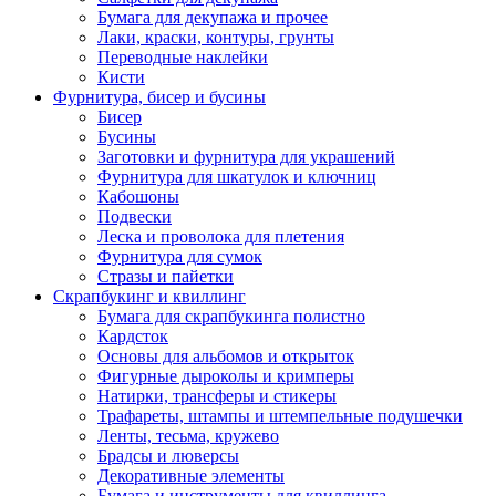
Бумага для декупажа и прочее
Лаки, краски, контуры, грунты
Переводные наклейки
Кисти
Фурнитура, бисер и бусины
Бисер
Бусины
Заготовки и фурнитура для украшений
Фурнитура для шкатулок и ключниц
Кабошоны
Подвески
Леска и проволока для плетения
Фурнитура для сумок
Стразы и пайетки
Скрапбукинг и квиллинг
Бумага для скрапбукинга полистно
Кардсток
Основы для альбомов и открыток
Фигурные дыроколы и кримперы
Натирки, трансферы и стикеры
Трафареты, штампы и штемпельные подушечки
Ленты, тесьма, кружево
Брадсы и люверсы
Декоративные элементы
Бумага и инструменты для квиллинга