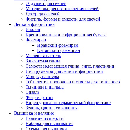
Отдушки для свечей
Материалы для изготовления свечей
Декор для свечей
Фитиль, формы и емкости для свечей
Лепка и флористика
Изолон
Крепированная и гофрированная бумага
Фоамиран
Иранский фоамиран
Китайский фоамиран
Масляная пастель
Запекаемая глина
Самоотвердевающая глина, гипс, пластилин
Инструменты для лепки и флористики
Молды, вайнеры
Тейп лента, проволока и стволы для топиариев
Тычинки и пыльца
Сизаль
Фетр и фатин
Видео уроки по керамической флористике
Зелень, цветы, украшения
Вышивка и валяние
Валяние из шерсти
Наборы для вышивания
Схемы для вышивки