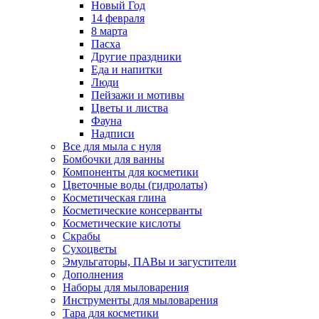
Новый Год
14 февраля
8 марта
Пасха
Другие праздники
Еда и напитки
Люди
Пейзажи и мотивы
Цветы и листва
Фауна
Надписи
Все для мыла с нуля
Бомбочки для ванны
Компоненты для косметики
Цветочные воды (гидролаты)
Косметическая глина
Косметические консерванты
Косметические кислоты
Скрабы
Сухоцветы
Эмульгаторы, ПАВы и загустители
Дополнения
Наборы для мыловарения
Инструменты для мыловарения
Тара для косметики