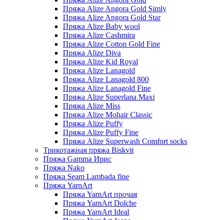
Пряжа Alize Angora Gold Simly
Пряжа Alize Angora Gold Star
Пряжа Alize Baby wool
Пряжа Alize Cashmira
Пряжа Alize Cotton Gold Fine
Пряжа Alize Diva
Пряжа Alize Kid Royal
Пряжа Alize Lanagold
Пряжа Alize Lanagold 800
Пряжа Alize Lanagold Fine
Пряжа Alize Superlana Maxi
Пряжа Alize Miss
Пряжа Alize Mohair Classic
Пряжа Alize Puffy
Пряжа Alize Puffy Fine
Пряжа Alize Superwash Comfort socks
Трикотажная пряжа Biskvit
Пряжа Gamma Ирис
Пряжа Nako
Пряжа Seam Lambada fine
Пряжа YarnArt
Пряжа YarnArt прочая
Пряжа YarnArt Dolche
Пряжа YarnArt Ideal