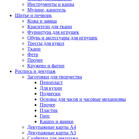
Инструменты и канва
Мулине, канитель
Шитье и печворк
Кожа и замша
Красители для ткани
Фурнитура для игрушек
Обувь и аксессуары для игрушек
Трессы для кукол
Ткани
Фетр
Прочее
Кружево и фатин
Роспись и декупаж
Заготовки для творчества
Пенопласт
Для кухни
Подвески
Основы для часов и часовые механизмы
Прочее
Пластик
Гипс
Кашпо и ящики
Декупажные карты А4
Декупажные карты А3
Салфетки для декупажа