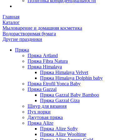
Политика конфиденциальности
Главная
Каталог
Мыловарение и домашняя косметика
Водорастворимая бумага
Другие праздники
Пряжа
Пряжа Artland
Пряжа Fibra Natura
Пряжа Himalaya
Пряжа Himalaya Velvet
Пряжа Himalaya Dolphin baby
Пряжа Etrofil Yonca Baby
Пряжа Gazzal
Пряжа Gazzal Baby Bamboo
Пряжа Gazzal Giza
Шнур для вязания
Пух норки
Джутовая пряжа
Пряжа Alize
Пряжа Alize Softy
Пряжа Alize Wooltime
Пряжа Alize Angora Gold