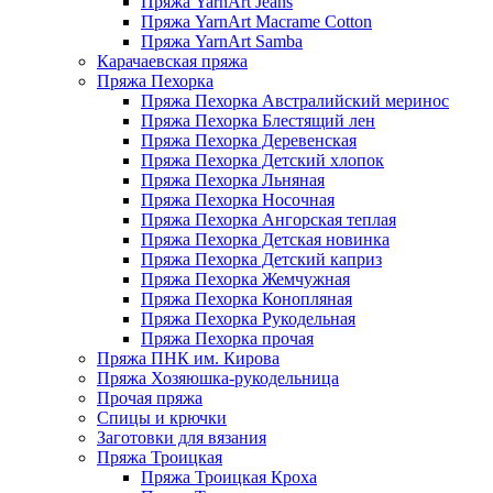
Пряжа YarnArt Jeans
Пряжа YarnArt Macrame Cotton
Пряжа YarnArt Samba
Карачаевская пряжа
Пряжа Пехорка
Пряжа Пехорка Австралийский меринос
Пряжа Пехорка Блестящий лен
Пряжа Пехорка Деревенская
Пряжа Пехорка Детский хлопок
Пряжа Пехорка Льняная
Пряжа Пехорка Носочная
Пряжа Пехорка Ангорская теплая
Пряжа Пехорка Детская новинка
Пряжа Пехорка Детский каприз
Пряжа Пехорка Жемчужная
Пряжа Пехорка Конопляная
Пряжа Пехорка Рукодельная
Пряжа Пехорка прочая
Пряжа ПНК им. Кирова
Пряжа Хозяюшка-рукодельница
Прочая пряжа
Спицы и крючки
Заготовки для вязания
Пряжа Троицкая
Пряжа Троицкая Кроха