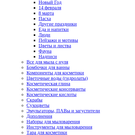
Новый Год
14 февраля
8 марта
Пасха
Другие праздники
Еда и напитки
Люди
Пейзажи и мотивы
Цветы и листва
Фауна
Надписи
Все для мыла с нуля
Бомбочки для ванны
Компоненты для косметики
Цветочные воды (гидролаты)
Косметическая глина
Косметические консерванты
Косметические кислоты
Скрабы
Сухоцветы
Эмульгаторы, ПАВы и загустители
Дополнения
Наборы для мыловарения
Инструменты для мыловарения
Тара для косметики