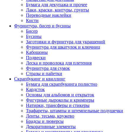
Бумага для декупажа и прочее
Лаки, краски, контуры, грунты
Переводные наклейки
Кисти
Фурнитура, бисер и бусины
Бисер
Бусины
Заготовки и фурнитура для украшений
Фурнитура для шкатулок и ключниц
Кабошоны
Подвески
Леска и проволока для плетения
Фурнитура для сумок
Стразы и пайетки
Скрапбукинг и квиллинг
Бумага для скрапбукинга полистно
Кардсток
Основы для альбомов и открыток
Фигурные дыроколы и кримперы
Натирки, трансферы и стикеры
Трафареты, штампы и штемпельные подушечки
Ленты, тесьма, кружево
Брадсы и люверсы
Декоративные элементы
Бумага и инструменты для квиллинга