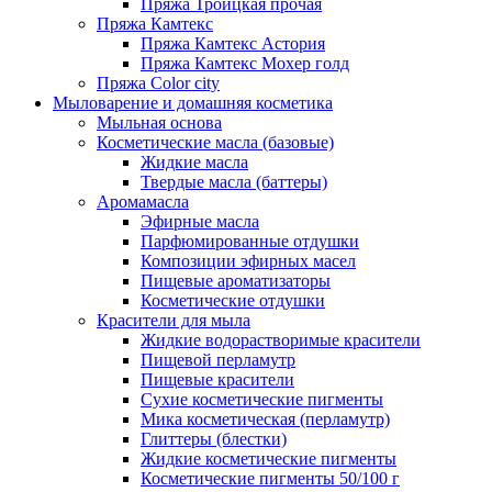
Пряжа Троицкая прочая
Пряжа Камтекс
Пряжа Камтекс Астория
Пряжа Камтекс Мохер голд
Пряжа Color city
Мыловарение и домашняя косметика
Мыльная основа
Косметические масла (базовые)
Жидкие масла
Твердые масла (баттеры)
Аромамасла
Эфирные масла
Парфюмированные отдушки
Композиции эфирных масел
Пищевые ароматизаторы
Косметические отдушки
Красители для мыла
Жидкие водорастворимые красители
Пищевой перламутр
Пищевые красители
Сухие косметические пигменты
Мика косметическая (перламутр)
Глиттеры (блестки)
Жидкие косметические пигменты
Косметические пигменты 50/100 г