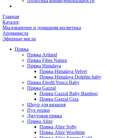
Политика конфиденциальности
Главная
Каталог
Мыловарение и домашняя косметика
Аромамасла
Эфирные масла
Пряжа
Пряжа Artland
Пряжа Fibra Natura
Пряжа Himalaya
Пряжа Himalaya Velvet
Пряжа Himalaya Dolphin baby
Пряжа Etrofil Yonca Baby
Пряжа Gazzal
Пряжа Gazzal Baby Bamboo
Пряжа Gazzal Giza
Шнур для вязания
Пух норки
Джутовая пряжа
Пряжа Alize
Пряжа Alize Softy
Пряжа Alize Wooltime
Пряжа Alize Angora Gold