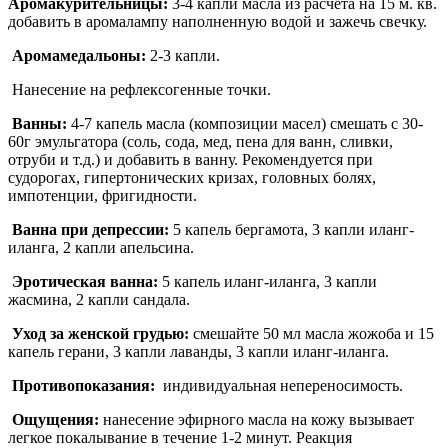
Аромакурительницы:
3-4 капли масла из расчета на 15 м. кв.
добавить в аромалампу наполненную водой и зажечь свечку.
Аромамедальоны:
2-3 капли.
Нанесение на рефлексогенные точки.
Ванны:
4-7 капель масла (композиции масел) смешать с 30-
60г эмульгатора (соль, сода, мед, пена для ванн, сливки,
отруби и т.д.) и добавить в ванну. Рекомендуется при
судорогах, гипертонических кризах, головных болях,
импотенции, фригидности.
Ванна при депрессии:
5 капель бергамота, 3 капли иланг-
иланга, 2 капли апельсина.
Эротическая ванна:
5 капель иланг-иланга, 3 капли
жасмина, 2 капли сандала.
Уход за женской грудью:
смешайте 50 мл масла жожоба и 15
капель герани, 3 капли лаванды, 3 капли иланг-иланга.
Противопоказания:
индивидуальная непереносимость.
Ощущения:
нанесение эфирного масла на кожу вызывает
легкое покалы­вание в течение 1-2 минут. Реакция