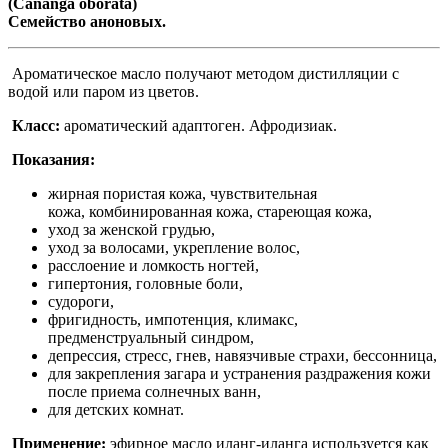
(Cananga oborata)
Семейство аноновых.
Ароматическое масло получают методом дистилляции с
водой или паром из цветов.
Класс:
ароматический адаптоген. Афродизиак.
Показания:
жирная пористая кожа, чувствительная
кожа, комбинированная кожа, стареющая кожа,
уход за женской грудью,
уход за волосами, укрепление волос,
расслоение и ломкость ногтей,
гипертония, головные боли,
судороги,
фригидность, импотенция, климакс,
предменструальный синдром,
депрессия, стресс, гнев, навязчивые страхи, бессонница,
для закрепления загара и устранения раздражения кожи
после приема солнечных ванн,
для детских комнат.
Применение:
эфирное масло иланг-иланга используется как