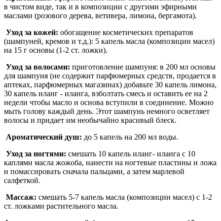
в чистом виде, так и в композиции с другими эфирными
маслами (розового дерева, ветивера, лимона, бергамота).
Уход за кожей:
обогащение косметических препаратов
(шампуней, кремов и т.д.): 5 капель масла (композиции масел)
на 15 г основы (1-2 ст. ложки).
Уход за волосами:
приготовление шампуня: в 200 мл основы
для шампуня (не содержит парфюмерных средств, продается в
аптеках, парфюмерных магазинах) добавьте 30 капель лимона,
30 капель иланг - иланга, взболтать смесь и оставить ее на 2
недели чтобы масло и основа вступили в соединение. Можно
мыть голову каждый день. Этот шампунь немного осветляет
волосы и придает им необычайно красивый блеск.
Ароматический душ:
до 5 ка­пель на 200 мл воды.
Уход за ногтями:
смешать 10 капель иланг- иланга с 10
каплями масла жожоба, нанести на ногтевые пластины и ложа
и помассировать сначала пальцами, а затем марлевой
салфеткой.
Массаж:
смешать 5-7 капель масла (композиции масел) с 1-2
ст. ложками растительного масла.