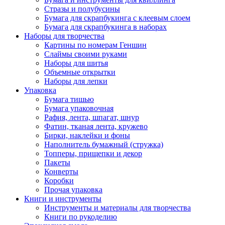
Стразы и полубусины
Бумага для скрапбукинга с клеевым слоем
Бумага для скрапбукинга в наборах
Наборы для творчества
Картины по номерам Геншин
Слаймы своими руками
Наборы для шитья
Объемные открытки
Наборы для лепки
Упаковка
Бумага тишью
Бумага упаковочная
Рафия, лента, шпагат, шнур
Фатин, тканая лента, кружево
Бирки, наклейки и фоны
Наполнитель бумажный (стружка)
Топперы, прищепки и декор
Пакеты
Конверты
Коробки
Прочая упаковка
Книги и инструменты
Инструменты и материалы для творчества
Книги по рукоделию