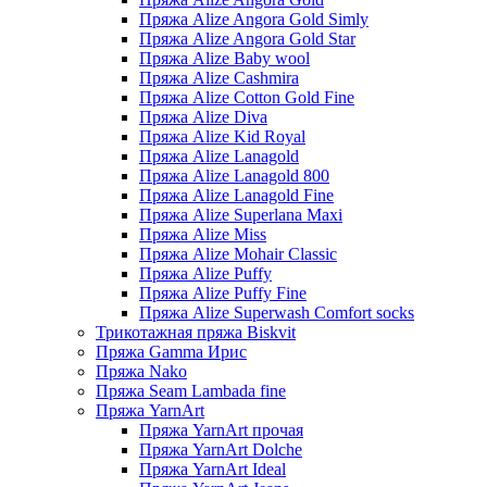
Пряжа Alize Angora Gold Simly
Пряжа Alize Angora Gold Star
Пряжа Alize Baby wool
Пряжа Alize Cashmira
Пряжа Alize Cotton Gold Fine
Пряжа Alize Diva
Пряжа Alize Kid Royal
Пряжа Alize Lanagold
Пряжа Alize Lanagold 800
Пряжа Alize Lanagold Fine
Пряжа Alize Superlana Maxi
Пряжа Alize Miss
Пряжа Alize Mohair Classic
Пряжа Alize Puffy
Пряжа Alize Puffy Fine
Пряжа Alize Superwash Comfort socks
Трикотажная пряжа Biskvit
Пряжа Gamma Ирис
Пряжа Nako
Пряжа Seam Lambada fine
Пряжа YarnArt
Пряжа YarnArt прочая
Пряжа YarnArt Dolche
Пряжа YarnArt Ideal