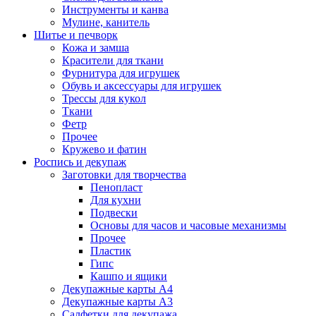
Инструменты и канва
Мулине, канитель
Шитье и печворк
Кожа и замша
Красители для ткани
Фурнитура для игрушек
Обувь и аксессуары для игрушек
Трессы для кукол
Ткани
Фетр
Прочее
Кружево и фатин
Роспись и декупаж
Заготовки для творчества
Пенопласт
Для кухни
Подвески
Основы для часов и часовые механизмы
Прочее
Пластик
Гипс
Кашпо и ящики
Декупажные карты А4
Декупажные карты А3
Салфетки для декупажа