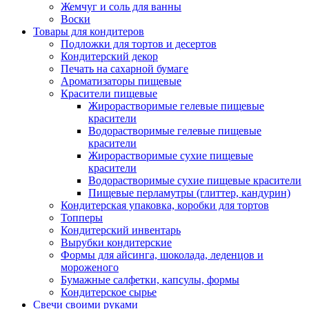
Жемчуг и соль для ванны
Воски
Товары для кондитеров
Подложки для тортов и десертов
Кондитерский декор
Печать на сахарной бумаге
Ароматизаторы пищевые
Красители пищевые
Жирорастворимые гелевые пищевые
красители
Водорастворимые гелевые пищевые
красители
Жирорастворимые сухие пищевые
красители
Водорастворимые сухие пищевые красители
Пищевые перламутры (глиттер, кандурин)
Кондитерская упаковка, коробки для тортов
Топперы
Кондитерский инвентарь
Вырубки кондитерские
Формы для айсинга, шоколада, леденцов и
мороженого
Бумажные салфетки, капсулы, формы
Кондитерское сырье
Свечи своими руками