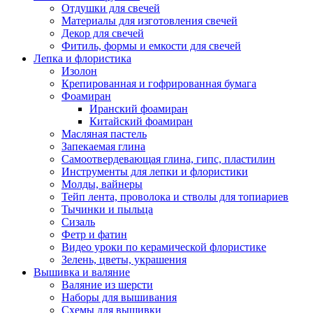
Отдушки для свечей
Материалы для изготовления свечей
Декор для свечей
Фитиль, формы и емкости для свечей
Лепка и флористика
Изолон
Крепированная и гофрированная бумага
Фоамиран
Иранский фоамиран
Китайский фоамиран
Масляная пастель
Запекаемая глина
Самоотвердевающая глина, гипс, пластилин
Инструменты для лепки и флористики
Молды, вайнеры
Тейп лента, проволока и стволы для топиариев
Тычинки и пыльца
Сизаль
Фетр и фатин
Видео уроки по керамической флористике
Зелень, цветы, украшения
Вышивка и валяние
Валяние из шерсти
Наборы для вышивания
Схемы для вышивки