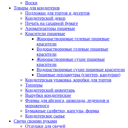
Воски
Товары для кондитеров
Подложки для тортов и десертов
Кондитерский декор
Печать на сахарной бумаге
Ароматизаторы пищевые
Красители пищевые
Жирорастворимые гелевые пищевые
красители
Водорастворимые гелевые пищевые
красители
Жирорастворимые сухие пищевые
красители
Водорастворимые сухие пищевые красители
Пищевые перламутры (глиттер, кандурин)
Кондитерская упаковка, коробки для тортов
Топперы
Кондитерский инвентарь
Вырубки кондитерские
Формы для айсинга, шоколада, леденцов и
мороженого
Бумажные салфетки, капсулы, формы
Кондитерское сырье
Свечи своими руками
Отдушки для свечей