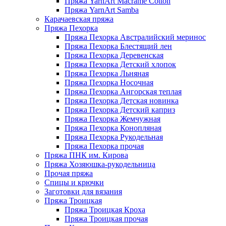
Пряжа YarnArt Macrame Cotton
Пряжа YarnArt Samba
Карачаевская пряжа
Пряжа Пехорка
Пряжа Пехорка Австралийский меринос
Пряжа Пехорка Блестящий лен
Пряжа Пехорка Деревенская
Пряжа Пехорка Детский хлопок
Пряжа Пехорка Льняная
Пряжа Пехорка Носочная
Пряжа Пехорка Ангорская теплая
Пряжа Пехорка Детская новинка
Пряжа Пехорка Детский каприз
Пряжа Пехорка Жемчужная
Пряжа Пехорка Конопляная
Пряжа Пехорка Рукодельная
Пряжа Пехорка прочая
Пряжа ПНК им. Кирова
Пряжа Хозяюшка-рукодельница
Прочая пряжа
Спицы и крючки
Заготовки для вязания
Пряжа Троицкая
Пряжа Троицкая Кроха
Пряжа Троицкая прочая