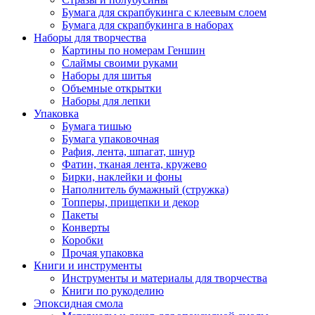
Бумага для скрапбукинга с клеевым слоем
Бумага для скрапбукинга в наборах
Наборы для творчества
Картины по номерам Геншин
Слаймы своими руками
Наборы для шитья
Объемные открытки
Наборы для лепки
Упаковка
Бумага тишью
Бумага упаковочная
Рафия, лента, шпагат, шнур
Фатин, тканая лента, кружево
Бирки, наклейки и фоны
Наполнитель бумажный (стружка)
Топперы, прищепки и декор
Пакеты
Конверты
Коробки
Прочая упаковка
Книги и инструменты
Инструменты и материалы для творчества
Книги по рукоделию
Эпоксидная смола