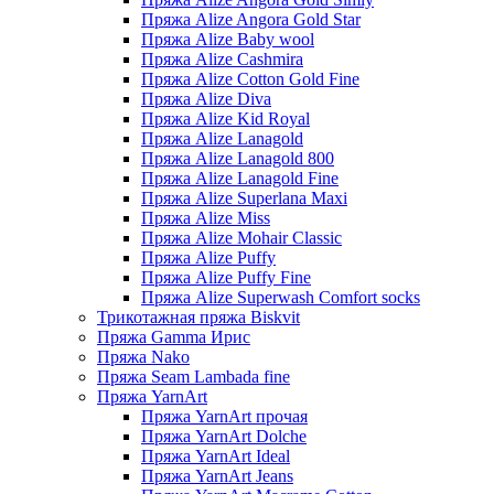
Пряжа Alize Angora Gold Star
Пряжа Alize Baby wool
Пряжа Alize Cashmira
Пряжа Alize Cotton Gold Fine
Пряжа Alize Diva
Пряжа Alize Kid Royal
Пряжа Alize Lanagold
Пряжа Alize Lanagold 800
Пряжа Alize Lanagold Fine
Пряжа Alize Superlana Maxi
Пряжа Alize Miss
Пряжа Alize Mohair Classic
Пряжа Alize Puffy
Пряжа Alize Puffy Fine
Пряжа Alize Superwash Comfort socks
Трикотажная пряжа Biskvit
Пряжа Gamma Ирис
Пряжа Nako
Пряжа Seam Lambada fine
Пряжа YarnArt
Пряжа YarnArt прочая
Пряжа YarnArt Dolche
Пряжа YarnArt Ideal
Пряжа YarnArt Jeans