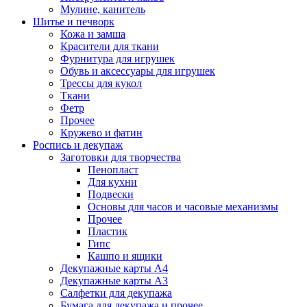
Мулине, канитель
Шитье и печворк
Кожа и замша
Красители для ткани
Фурнитура для игрушек
Обувь и аксессуары для игрушек
Трессы для кукол
Ткани
Фетр
Прочее
Кружево и фатин
Роспись и декупаж
Заготовки для творчества
Пенопласт
Для кухни
Подвески
Основы для часов и часовые механизмы
Прочее
Пластик
Гипс
Кашпо и ящики
Декупажные карты А4
Декупажные карты А3
Салфетки для декупажа
Бумага для декупажа и прочее