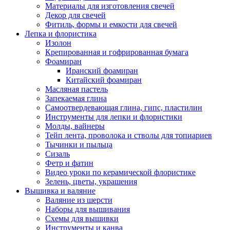
Материалы для изготовления свечей
Декор для свечей
Фитиль, формы и емкости для свечей
Лепка и флористика
Изолон
Крепированная и гофрированная бумага
Фоамиран
Иранский фоамиран
Китайский фоамиран
Масляная пастель
Запекаемая глина
Самоотвердевающая глина, гипс, пластилин
Инструменты для лепки и флористики
Молды, вайнеры
Тейп лента, проволока и стволы для топиариев
Тычинки и пыльца
Сизаль
Фетр и фатин
Видео уроки по керамической флористике
Зелень, цветы, украшения
Вышивка и валяние
Валяние из шерсти
Наборы для вышивания
Схемы для вышивки
Инструменты и канва