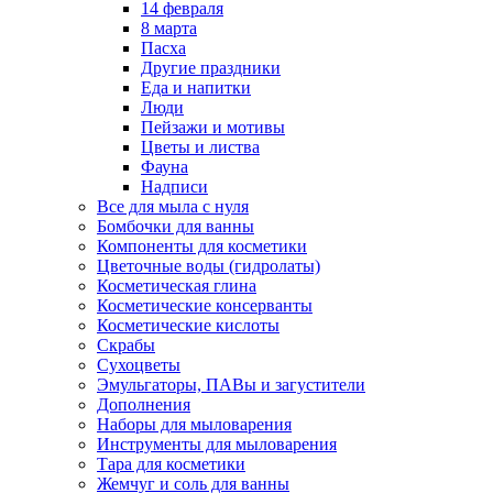
14 февраля
8 марта
Пасха
Другие праздники
Еда и напитки
Люди
Пейзажи и мотивы
Цветы и листва
Фауна
Надписи
Все для мыла с нуля
Бомбочки для ванны
Компоненты для косметики
Цветочные воды (гидролаты)
Косметическая глина
Косметические консерванты
Косметические кислоты
Скрабы
Сухоцветы
Эмульгаторы, ПАВы и загустители
Дополнения
Наборы для мыловарения
Инструменты для мыловарения
Тара для косметики
Жемчуг и соль для ванны