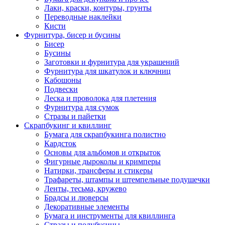
Лаки, краски, контуры, грунты
Переводные наклейки
Кисти
Фурнитура, бисер и бусины
Бисер
Бусины
Заготовки и фурнитура для украшений
Фурнитура для шкатулок и ключниц
Кабошоны
Подвески
Леска и проволока для плетения
Фурнитура для сумок
Стразы и пайетки
Скрапбукинг и квиллинг
Бумага для скрапбукинга полистно
Кардсток
Основы для альбомов и открыток
Фигурные дыроколы и кримперы
Натирки, трансферы и стикеры
Трафареты, штампы и штемпельные подушечки
Ленты, тесьма, кружево
Брадсы и люверсы
Декоративные элементы
Бумага и инструменты для квиллинга
Стразы и полубусины