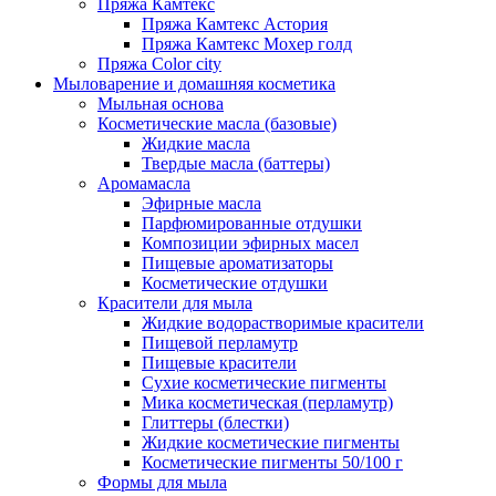
Пряжа Камтекс
Пряжа Камтекс Астория
Пряжа Камтекс Мохер голд
Пряжа Color city
Мыловарение и домашняя косметика
Мыльная основа
Косметические масла (базовые)
Жидкие масла
Твердые масла (баттеры)
Аромамасла
Эфирные масла
Парфюмированные отдушки
Композиции эфирных масел
Пищевые ароматизаторы
Косметические отдушки
Красители для мыла
Жидкие водорастворимые красители
Пищевой перламутр
Пищевые красители
Сухие косметические пигменты
Мика косметическая (перламутр)
Глиттеры (блестки)
Жидкие косметические пигменты
Косметические пигменты 50/100 г
Формы для мыла