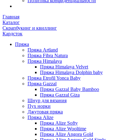
Политика конфиденциальности
Главная
Каталог
Скрапбукинг и квиллинг
Кардсток
Пряжа
Пряжа Artland
Пряжа Fibra Natura
Пряжа Himalaya
Пряжа Himalaya Velvet
Пряжа Himalaya Dolphin baby
Пряжа Etrofil Yonca Baby
Пряжа Gazzal
Пряжа Gazzal Baby Bamboo
Пряжа Gazzal Giza
Шнур для вязания
Пух норки
Джутовая пряжа
Пряжа Alize
Пряжа Alize Softy
Пряжа Alize Wooltime
Пряжа Alize Angora Gold
Пряжа Alize Angora Gold Simly