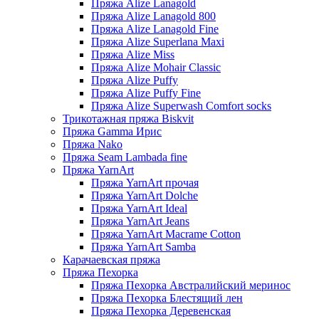
Пряжа Alize Lanagold
Пряжа Alize Lanagold 800
Пряжа Alize Lanagold Fine
Пряжа Alize Superlana Maxi
Пряжа Alize Miss
Пряжа Alize Mohair Classic
Пряжа Alize Puffy
Пряжа Alize Puffy Fine
Пряжа Alize Superwash Comfort socks
Трикотажная пряжа Biskvit
Пряжа Gamma Ирис
Пряжа Nako
Пряжа Seam Lambada fine
Пряжа YarnArt
Пряжа YarnArt прочая
Пряжа YarnArt Dolche
Пряжа YarnArt Ideal
Пряжа YarnArt Jeans
Пряжа YarnArt Macrame Cotton
Пряжа YarnArt Samba
Карачаевская пряжа
Пряжа Пехорка
Пряжа Пехорка Австралийский меринос
Пряжа Пехорка Блестящий лен
Пряжа Пехорка Деревенская