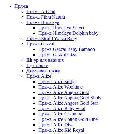
Пряжа
Пряжа Artland
Пряжа Fibra Natura
Пряжа Himalaya
Пряжа Himalaya Velvet
Пряжа Himalaya Dolphin baby
Пряжа Etrofil Yonca Baby
Пряжа Gazzal
Пряжа Gazzal Baby Bamboo
Пряжа Gazzal Giza
Шнур для вязания
Пух норки
Джутовая пряжа
Пряжа Alize
Пряжа Alize Softy
Пряжа Alize Wooltime
Пряжа Alize Angora Gold
Пряжа Alize Angora Gold Simly
Пряжа Alize Angora Gold Star
Пряжа Alize Baby wool
Пряжа Alize Cashmira
Пряжа Alize Cotton Gold Fine
Пряжа Alize Diva
Пряжа Alize Kid Royal