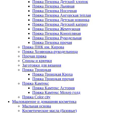
Пряжа Пехорка Детский хлопок
Пряжа Пехорка Льняная
Пряжа Пехорка Носочная
Пряжа Пехорка Ангорская теплая
Пряжа Пехорка Детская новинка
Пряжа Пехорка Детский каприз
Пряжа Пехорка Жемчужная
Пряжа Пехорка Конопляная
Пряжа Пехорка Рукодельная
Пряжа Пехорка прочая
Пряжа ПНК им. Кирова
Пряжа Хозяюшка-рукодельница
Прочая пряжа
Спицы и крючки
Заготовки для вязания
Пряжа Троицкая
Пряжа Троицкая Кроха
Пряжа Троицкая прочая
Пряжа Камтекс
Пряжа Камтекс Астория
Пряжа Камтекс Мохер голд
Пряжа Color city
Мыловарение и домашняя косметика
Мыльная основа
Косметические масла (базовые)