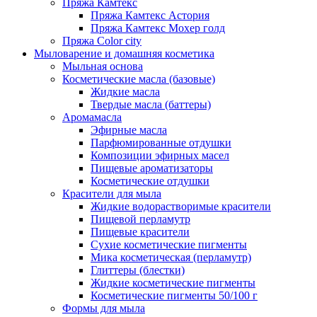
Пряжа Камтекс
Пряжа Камтекс Астория
Пряжа Камтекс Мохер голд
Пряжа Color city
Мыловарение и домашняя косметика
Мыльная основа
Косметические масла (базовые)
Жидкие масла
Твердые масла (баттеры)
Аромамасла
Эфирные масла
Парфюмированные отдушки
Композиции эфирных масел
Пищевые ароматизаторы
Косметические отдушки
Красители для мыла
Жидкие водорастворимые красители
Пищевой перламутр
Пищевые красители
Сухие косметические пигменты
Мика косметическая (перламутр)
Глиттеры (блестки)
Жидкие косметические пигменты
Косметические пигменты 50/100 г
Формы для мыла