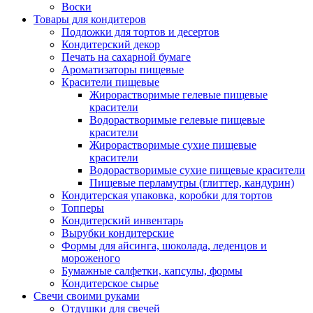
Воски
Товары для кондитеров
Подложки для тортов и десертов
Кондитерский декор
Печать на сахарной бумаге
Ароматизаторы пищевые
Красители пищевые
Жирорастворимые гелевые пищевые
красители
Водорастворимые гелевые пищевые
красители
Жирорастворимые сухие пищевые
красители
Водорастворимые сухие пищевые красители
Пищевые перламутры (глиттер, кандурин)
Кондитерская упаковка, коробки для тортов
Топперы
Кондитерский инвентарь
Вырубки кондитерские
Формы для айсинга, шоколада, леденцов и
мороженого
Бумажные салфетки, капсулы, формы
Кондитерское сырье
Свечи своими руками
Отдушки для свечей