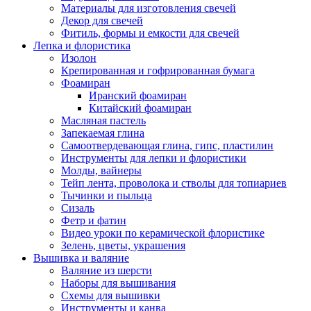
Материалы для изготовления свечей
Декор для свечей
Фитиль, формы и емкости для свечей
Лепка и флористика
Изолон
Крепированная и гофрированная бумага
Фоамиран
Иранский фоамиран
Китайский фоамиран
Масляная пастель
Запекаемая глина
Самоотвердевающая глина, гипс, пластилин
Инструменты для лепки и флористики
Молды, вайнеры
Тейп лента, проволока и стволы для топиариев
Тычинки и пыльца
Сизаль
Фетр и фатин
Видео уроки по керамической флористике
Зелень, цветы, украшения
Вышивка и валяние
Валяние из шерсти
Наборы для вышивания
Схемы для вышивки
Инструменты и канва