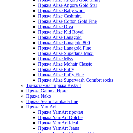
Пряжа Alize Angora Gold Star
Пряжа Alize Baby wool
Пряжа Alize Cashmira
Пряжа Alize Cotton Gold Fine
Пряжа Alize Diva
Пряжа Alize Kid Royal
Пряжа Alize Lanagold
Пряжа Alize Lanagold 800
Пряжа Alize Lanagold Fine
Пряжа Alize Superlana Maxi
Пряжа Alize Miss
Пряжа Alize Mohair Classic
Пряжа Alize Puffy
Пряжа Alize Puffy Fine
Пряжа Alize Superwash Comfort socks
Трикотажная пряжа Biskvit
Пряжа Gamma Ирис
Пряжа Nako
Пряжа Seam Lambada fine
Пряжа YarnArt
Пряжа YarnArt прочая
Пряжа YarnArt Dolche
Пряжа YarnArt Ideal
Пряжа YarnArt Jeans