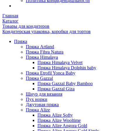
Политика конфиденциальности
Главная
Каталог
Товары для кондитеров
Кондитерская упаковка, коробки для тортов
Пряжа
Пряжа Artland
Пряжа Fibra Natura
Пряжа Himalaya
Пряжа Himalaya Velvet
Пряжа Himalaya Dolphin baby
Пряжа Etrofil Yonca Baby
Пряжа Gazzal
Пряжа Gazzal Baby Bamboo
Пряжа Gazzal Giza
Шнур для вязания
Пух норки
Джутовая пряжа
Пряжа Alize
Пряжа Alize Softy
Пряжа Alize Wooltime
Пряжа Alize Angora Gold
Пряжа Alize Angora Gold Simly