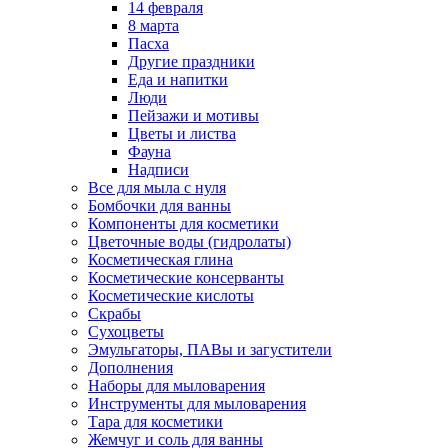
14 февраля
8 марта
Пасха
Другие праздники
Еда и напитки
Люди
Пейзажи и мотивы
Цветы и листва
Фауна
Надписи
Все для мыла с нуля
Бомбочки для ванны
Компоненты для косметики
Цветочные воды (гидролаты)
Косметическая глина
Косметические консерванты
Косметические кислоты
Скрабы
Сухоцветы
Эмульгаторы, ПАВы и загустители
Дополнения
Наборы для мыловарения
Инструменты для мыловарения
Тара для косметики
Жемчуг и соль для ванны