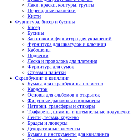
Лаки, краски, контуры, грунты
Переводные наклейки
Кисти
Фурнитура, бисер и бусины
Бисер
Бусины
Заготовки и фурнитура для украшений
Фурнитура для шкатулок и ключниц
Кабошоны
Подвески
Леска и проволока для плетения
Фурнитура для сумок
Стразы и пайетки
Скрапбукинг и квиллинг
Бумага для скрапбукинга полистно
Кардсток
Основы для альбомов и открыток
Фигурные дыроколы и кримперы
Натирки, трансферы и стикеры
Трафареты, штампы и штемпельные подушечки
Ленты, тесьма, кружево
Брадсы и люверсы
Декоративные элементы
Бумага и инструменты для квиллинга
Стразы и полубусины