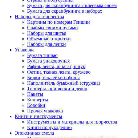
Бумага для скрапбукинга с клеевым слоем
Бумага для скрапбукинга в наборах
Наборы для творчества
Картины по номерам Геншин
Слаймы своими руками
Наборы для шитья
Объемные открытки
Наборы для лепки
Упаковка
Бумага тишью
Бумага упаковочная
Рафия, лента, шпагат, шнур
Фатин, тканая лента, кружево
Бирки, наклейки и фоны
Наполнитель бумажный (стружка)
Топперы, прищепки и декор
Пакеты
Конверты
Коробки
Прочая упаковка
Книги и инструменты
Инструменты и материалы для творчества
Книги по рукоделию
Эпоксидная смола