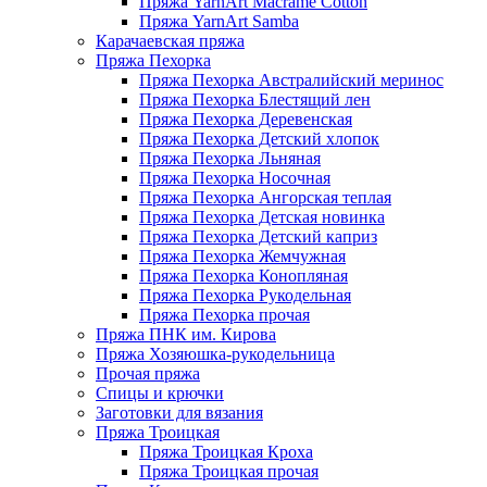
Пряжа YarnArt Macrame Cotton
Пряжа YarnArt Samba
Карачаевская пряжа
Пряжа Пехорка
Пряжа Пехорка Австралийский меринос
Пряжа Пехорка Блестящий лен
Пряжа Пехорка Деревенская
Пряжа Пехорка Детский хлопок
Пряжа Пехорка Льняная
Пряжа Пехорка Носочная
Пряжа Пехорка Ангорская теплая
Пряжа Пехорка Детская новинка
Пряжа Пехорка Детский каприз
Пряжа Пехорка Жемчужная
Пряжа Пехорка Конопляная
Пряжа Пехорка Рукодельная
Пряжа Пехорка прочая
Пряжа ПНК им. Кирова
Пряжа Хозяюшка-рукодельница
Прочая пряжа
Спицы и крючки
Заготовки для вязания
Пряжа Троицкая
Пряжа Троицкая Кроха
Пряжа Троицкая прочая