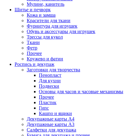
Мулине, канитель
Шитье и печворк
Кожа и замша
Красители для ткани
Фурнитура для игрушек
Обувь и аксессуары для игрушек
Трессы для кукол
Ткани
Фетр
Прочее
Кружево и фатин
Роспись и декупаж
Заготовки для творчества
Пенопласт
Для кухни
Подвески
Основы для часов и часовые механизмы
Прочее
Пластик
Гипс
Кашпо и ящики
Декупажные карты А4
Декупажные карты А3
Салфетки для декупажа
Бумага для декупажа и прочее