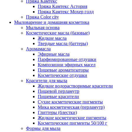
Пряжа Камтекс
Пряжа Камтекс Астория
Пряжа Камтекс Мохер голд
Пряжа Color city
Мыловарение и домашняя косметика
Мыльная основа
Косметические масла (базовые)
Жидкие масла
Твердые масла (баттеры)
Аромамасла
Эфирные масла
Парфюмированные отдушки
Композиции эфирных масел
Пищевые ароматизаторы
Косметические отдушки
Красители для мыла
Жидкие водорастворимые красители
Пищевой перламутр
Пищевые красители
Сухие косметические пигменты
Мика косметическая (перламутр)
Глиттеры (блестки)
Жидкие косметические пигменты
Косметические пигменты 50/100 г
Формы для мыла