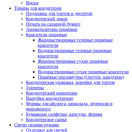
Воски
Товары для кондитеров
Подложки для тортов и десертов
Кондитерский декор
Печать на сахарной бумаге
Ароматизаторы пищевые
Красители пищевые
Жирорастворимые гелевые пищевые
красители
Водорастворимые гелевые пищевые
красители
Жирорастворимые сухие пищевые
красители
Водорастворимые сухие пищевые красители
Пищевые перламутры (глиттер, кандурин)
Кондитерская упаковка, коробки для тортов
Топперы
Кондитерский инвентарь
Вырубки кондитерские
Формы для айсинга, шоколада, леденцов и
мороженого
Бумажные салфетки, капсулы, формы
Кондитерское сырье
Свечи своими руками
Отдушки для свечей