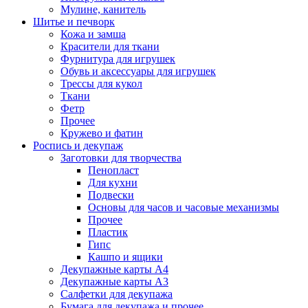
Мулине, канитель
Шитье и печворк
Кожа и замша
Красители для ткани
Фурнитура для игрушек
Обувь и аксессуары для игрушек
Трессы для кукол
Ткани
Фетр
Прочее
Кружево и фатин
Роспись и декупаж
Заготовки для творчества
Пенопласт
Для кухни
Подвески
Основы для часов и часовые механизмы
Прочее
Пластик
Гипс
Кашпо и ящики
Декупажные карты А4
Декупажные карты А3
Салфетки для декупажа
Бумага для декупажа и прочее