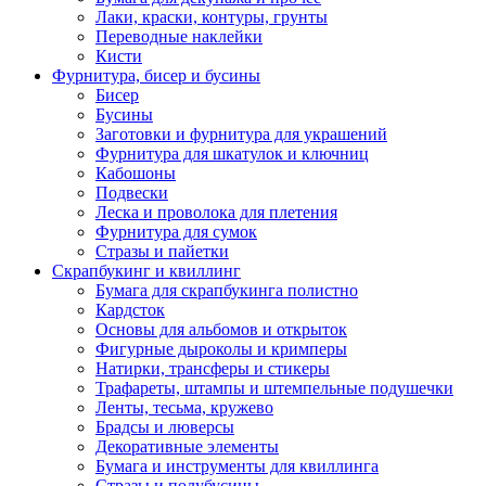
Лаки, краски, контуры, грунты
Переводные наклейки
Кисти
Фурнитура, бисер и бусины
Бисер
Бусины
Заготовки и фурнитура для украшений
Фурнитура для шкатулок и ключниц
Кабошоны
Подвески
Леска и проволока для плетения
Фурнитура для сумок
Стразы и пайетки
Скрапбукинг и квиллинг
Бумага для скрапбукинга полистно
Кардсток
Основы для альбомов и открыток
Фигурные дыроколы и кримперы
Натирки, трансферы и стикеры
Трафареты, штампы и штемпельные подушечки
Ленты, тесьма, кружево
Брадсы и люверсы
Декоративные элементы
Бумага и инструменты для квиллинга
Стразы и полубусины