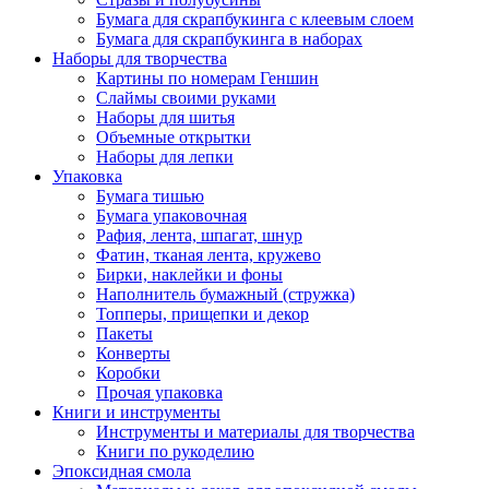
Бумага для скрапбукинга с клеевым слоем
Бумага для скрапбукинга в наборах
Наборы для творчества
Картины по номерам Геншин
Слаймы своими руками
Наборы для шитья
Объемные открытки
Наборы для лепки
Упаковка
Бумага тишью
Бумага упаковочная
Рафия, лента, шпагат, шнур
Фатин, тканая лента, кружево
Бирки, наклейки и фоны
Наполнитель бумажный (стружка)
Топперы, прищепки и декор
Пакеты
Конверты
Коробки
Прочая упаковка
Книги и инструменты
Инструменты и материалы для творчества
Книги по рукоделию
Эпоксидная смола