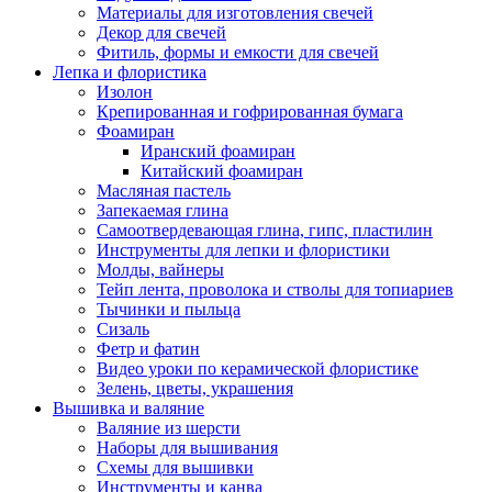
Материалы для изготовления свечей
Декор для свечей
Фитиль, формы и емкости для свечей
Лепка и флористика
Изолон
Крепированная и гофрированная бумага
Фоамиран
Иранский фоамиран
Китайский фоамиран
Масляная пастель
Запекаемая глина
Самоотвердевающая глина, гипс, пластилин
Инструменты для лепки и флористики
Молды, вайнеры
Тейп лента, проволока и стволы для топиариев
Тычинки и пыльца
Сизаль
Фетр и фатин
Видео уроки по керамической флористике
Зелень, цветы, украшения
Вышивка и валяние
Валяние из шерсти
Наборы для вышивания
Схемы для вышивки
Инструменты и канва