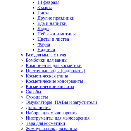
14 февраля
8 марта
Пасха
Другие праздники
Еда и напитки
Люди
Пейзажи и мотивы
Цветы и листва
Фауна
Надписи
Все для мыла с нуля
Бомбочки для ванны
Компоненты для косметики
Цветочные воды (гидролаты)
Косметическая глина
Косметические консерванты
Косметические кислоты
Скрабы
Сухоцветы
Эмульгаторы, ПАВы и загустители
Дополнения
Наборы для мыловарения
Инструменты для мыловарения
Тара для косметики
Жемчуг и соль для ванны