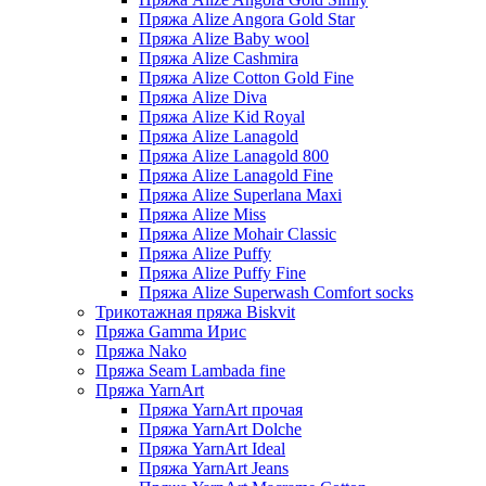
Пряжа Alize Angora Gold Star
Пряжа Alize Baby wool
Пряжа Alize Cashmira
Пряжа Alize Cotton Gold Fine
Пряжа Alize Diva
Пряжа Alize Kid Royal
Пряжа Alize Lanagold
Пряжа Alize Lanagold 800
Пряжа Alize Lanagold Fine
Пряжа Alize Superlana Maxi
Пряжа Alize Miss
Пряжа Alize Mohair Classic
Пряжа Alize Puffy
Пряжа Alize Puffy Fine
Пряжа Alize Superwash Comfort socks
Трикотажная пряжа Biskvit
Пряжа Gamma Ирис
Пряжа Nako
Пряжа Seam Lambada fine
Пряжа YarnArt
Пряжа YarnArt прочая
Пряжа YarnArt Dolche
Пряжа YarnArt Ideal
Пряжа YarnArt Jeans