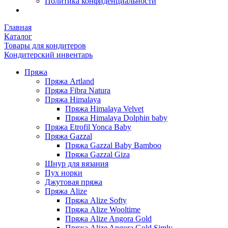
Политика конфиденциальности
Главная
Каталог
Товары для кондитеров
Кондитерский инвентарь
Пряжа
Пряжа Artland
Пряжа Fibra Natura
Пряжа Himalaya
Пряжа Himalaya Velvet
Пряжа Himalaya Dolphin baby
Пряжа Etrofil Yonca Baby
Пряжа Gazzal
Пряжа Gazzal Baby Bamboo
Пряжа Gazzal Giza
Шнур для вязания
Пух норки
Джутовая пряжа
Пряжа Alize
Пряжа Alize Softy
Пряжа Alize Wooltime
Пряжа Alize Angora Gold
Пряжа Alize Angora Gold Simly