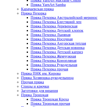
Пряжа YarnArt Macrame Cotton
Пряжа YarnArt Samba
Карачаевская пряжа
Пряжа Пехорка
Пряжа Пехорка Австралийский меринос
Пряжа Пехорка Блестящий лен
Пряжа Пехорка Деревенская
Пряжа Пехорка Детский хлопок
Пряжа Пехорка Льняная
Пряжа Пехорка Носочная
Пряжа Пехорка Ангорская теплая
Пряжа Пехорка Детская новинка
Пряжа Пехорка Детский каприз
Пряжа Пехорка Жемчужная
Пряжа Пехорка Конопляная
Пряжа Пехорка Рукодельная
Пряжа Пехорка прочая
Пряжа ПНК им. Кирова
Пряжа Хозяюшка-рукодельница
Прочая пряжа
Спицы и крючки
Заготовки для вязания
Пряжа Троицкая
Пряжа Троицкая Кроха
Пряжа Троицкая прочая