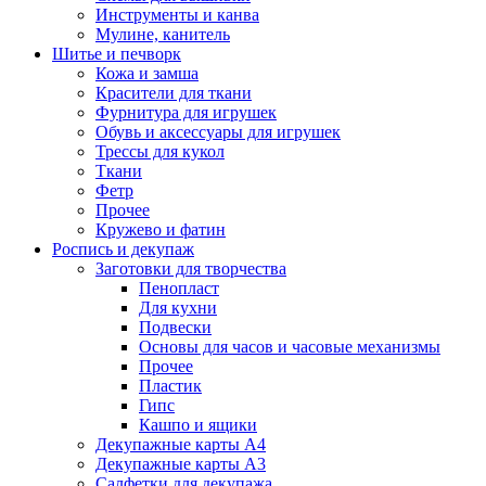
Инструменты и канва
Мулине, канитель
Шитье и печворк
Кожа и замша
Красители для ткани
Фурнитура для игрушек
Обувь и аксессуары для игрушек
Трессы для кукол
Ткани
Фетр
Прочее
Кружево и фатин
Роспись и декупаж
Заготовки для творчества
Пенопласт
Для кухни
Подвески
Основы для часов и часовые механизмы
Прочее
Пластик
Гипс
Кашпо и ящики
Декупажные карты А4
Декупажные карты А3
Салфетки для декупажа