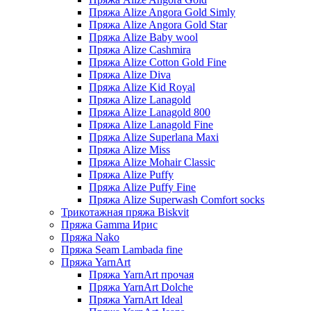
Пряжа Alize Angora Gold Simly
Пряжа Alize Angora Gold Star
Пряжа Alize Baby wool
Пряжа Alize Cashmira
Пряжа Alize Cotton Gold Fine
Пряжа Alize Diva
Пряжа Alize Kid Royal
Пряжа Alize Lanagold
Пряжа Alize Lanagold 800
Пряжа Alize Lanagold Fine
Пряжа Alize Superlana Maxi
Пряжа Alize Miss
Пряжа Alize Mohair Classic
Пряжа Alize Puffy
Пряжа Alize Puffy Fine
Пряжа Alize Superwash Comfort socks
Трикотажная пряжа Biskvit
Пряжа Gamma Ирис
Пряжа Nako
Пряжа Seam Lambada fine
Пряжа YarnArt
Пряжа YarnArt прочая
Пряжа YarnArt Dolche
Пряжа YarnArt Ideal