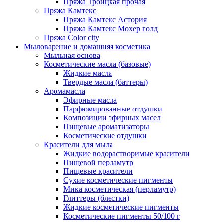
Пряжа Троицкая прочая
Пряжа Камтекс
Пряжа Камтекс Астория
Пряжа Камтекс Мохер голд
Пряжа Color city
Мыловарение и домашняя косметика
Мыльная основа
Косметические масла (базовые)
Жидкие масла
Твердые масла (баттеры)
Аромамасла
Эфирные масла
Парфюмированные отдушки
Композиции эфирных масел
Пищевые ароматизаторы
Косметические отдушки
Красители для мыла
Жидкие водорастворимые красители
Пищевой перламутр
Пищевые красители
Сухие косметические пигменты
Мика косметическая (перламутр)
Глиттеры (блестки)
Жидкие косметические пигменты
Косметические пигменты 50/100 г