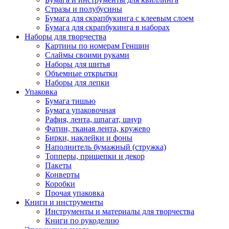
Стразы и полубусины
Бумага для скрапбукинга с клеевым слоем
Бумага для скрапбукинга в наборах
Наборы для творчества
Картины по номерам Геншин
Слаймы своими руками
Наборы для шитья
Объемные открытки
Наборы для лепки
Упаковка
Бумага тишью
Бумага упаковочная
Рафия, лента, шпагат, шнур
Фатин, тканая лента, кружево
Бирки, наклейки и фоны
Наполнитель бумажный (стружка)
Топперы, прищепки и декор
Пакеты
Конверты
Коробки
Прочая упаковка
Книги и инструменты
Инструменты и материалы для творчества
Книги по рукоделию