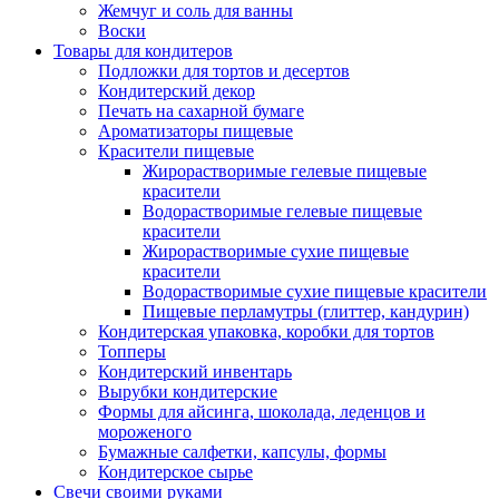
Жемчуг и соль для ванны
Воски
Товары для кондитеров
Подложки для тортов и десертов
Кондитерский декор
Печать на сахарной бумаге
Ароматизаторы пищевые
Красители пищевые
Жирорастворимые гелевые пищевые
красители
Водорастворимые гелевые пищевые
красители
Жирорастворимые сухие пищевые
красители
Водорастворимые сухие пищевые красители
Пищевые перламутры (глиттер, кандурин)
Кондитерская упаковка, коробки для тортов
Топперы
Кондитерский инвентарь
Вырубки кондитерские
Формы для айсинга, шоколада, леденцов и
мороженого
Бумажные салфетки, капсулы, формы
Кондитерское сырье
Свечи своими руками