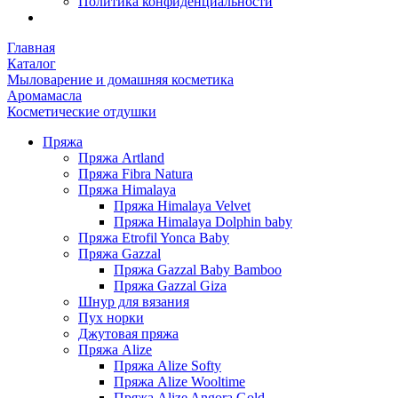
Политика конфиденциальности
Главная
Каталог
Мыловарение и домашняя косметика
Аромамасла
Косметические отдушки
Пряжа
Пряжа Artland
Пряжа Fibra Natura
Пряжа Himalaya
Пряжа Himalaya Velvet
Пряжа Himalaya Dolphin baby
Пряжа Etrofil Yonca Baby
Пряжа Gazzal
Пряжа Gazzal Baby Bamboo
Пряжа Gazzal Giza
Шнур для вязания
Пух норки
Джутовая пряжа
Пряжа Alize
Пряжа Alize Softy
Пряжа Alize Wooltime
Пряжа Alize Angora Gold