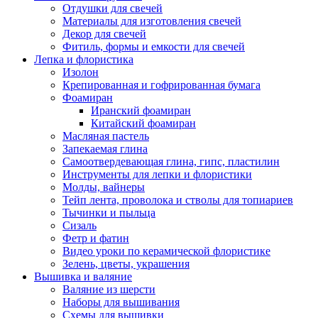
Отдушки для свечей
Материалы для изготовления свечей
Декор для свечей
Фитиль, формы и емкости для свечей
Лепка и флористика
Изолон
Крепированная и гофрированная бумага
Фоамиран
Иранский фоамиран
Китайский фоамиран
Масляная пастель
Запекаемая глина
Самоотвердевающая глина, гипс, пластилин
Инструменты для лепки и флористики
Молды, вайнеры
Тейп лента, проволока и стволы для топиариев
Тычинки и пыльца
Сизаль
Фетр и фатин
Видео уроки по керамической флористике
Зелень, цветы, украшения
Вышивка и валяние
Валяние из шерсти
Наборы для вышивания
Схемы для вышивки