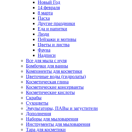
Новый Год
14 февраля
8 марта
Пасха
Другие праздники
Еда и напитки
Люди
Пейзажи и мотивы
Цветы и листва
Фауна
Надписи
Все для мыла с нуля
Бомбочки для ванны
Компоненты для косметики
Цветочные воды (гидролаты)
Косметическая глина
Косметические консерванты
Косметические кислоты
Скрабы
Сухоцветы
Эмульгаторы, ПАВы и загустители
Дополнения
Наборы для мыловарения
Инструменты для мыловарения
Тара для косметики