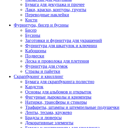
Бумага для декупажа и прочее
Лаки, краски, контуры, грунты
Переводные наклейки
Кисти
Фурнитура, бисер и бусины
Бисер
Бусины
Заготовки и фурнитура для украшений
Фурнитура для шкатулок и ключниц
Кабошоны
Подвески
Леска и проволока для плетения
Фурнитура для сумок
Стразы и пайетки
Скрапбукинг и квиллинг
Бумага для скрапбукинга полистно
Кардсток
Основы для альбомов и открыток
Фигурные дыроколы и кримперы
Натирки, трансферы и стикеры
Трафареты, штампы и штемпельные подушечки
Ленты, тесьма, кружево
Брадсы и люверсы
Декоративные элементы
Бумага и инструменты для квиллинга