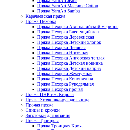
Пряжа YarnArt Jeans
Пряжа YarnArt Macrame Cotton
Пряжа YarnArt Samba
Карачаевская пряжа
Пряжа Пехорка
Пряжа Пехорка Австралийский меринос
Пряжа Пехорка Блестящий лен
Пряжа Пехорка Деревенская
Пряжа Пехорка Детский хлопок
Пряжа Пехорка Льняная
Пряжа Пехорка Носочная
Пряжа Пехорка Ангорская теплая
Пряжа Пехорка Детская новинка
Пряжа Пехорка Детский каприз
Пряжа Пехорка Жемчужная
Пряжа Пехорка Конопляная
Пряжа Пехорка Рукодельная
Пряжа Пехорка прочая
Пряжа ПНК им. Кирова
Пряжа Хозяюшка-рукодельница
Прочая пряжа
Спицы и крючки
Заготовки для вязания
Пряжа Троицкая
Пряжа Троицкая Кроха