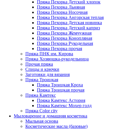
Пряжа Пехорка Детский хлопок
Пряжа Пехорка Льняная
Пряжа Пехорка Носочная
Пряжа Пехорка Ангорская теплая
Пряжа Пехорка Детская новинка
Пряжа Пехорка Детский каприз
Пряжа Пехорка Жемчужная
Пряжа Пехорка Конопляная
Пряжа Пехорка Рукодельная
Пряжа Пехорка прочая
Пряжа ПНК им. Кирова
Пряжа Хозяюшка-рукодельница
Прочая пряжа
Спицы и крючки
Заготовки для вязания
Пряжа Троицкая
Пряжа Троицкая Кроха
Пряжа Троицкая прочая
Пряжа Камтекс
Пряжа Камтекс Астория
Пряжа Камтекс Мохер голд
Пряжа Color city
Мыловарение и домашняя косметика
Мыльная основа
Косметические масла (базовые)