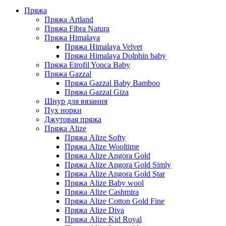
Пряжа
Пряжа Artland
Пряжа Fibra Natura
Пряжа Himalaya
Пряжа Himalaya Velvet
Пряжа Himalaya Dolphin baby
Пряжа Etrofil Yonca Baby
Пряжа Gazzal
Пряжа Gazzal Baby Bamboo
Пряжа Gazzal Giza
Шнур для вязания
Пух норки
Джутовая пряжа
Пряжа Alize
Пряжа Alize Softy
Пряжа Alize Wooltime
Пряжа Alize Angora Gold
Пряжа Alize Angora Gold Simly
Пряжа Alize Angora Gold Star
Пряжа Alize Baby wool
Пряжа Alize Cashmira
Пряжа Alize Cotton Gold Fine
Пряжа Alize Diva
Пряжа Alize Kid Royal