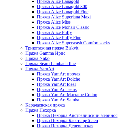
Пряжа Alize Lanagold
Пряжа Alize Lanagold 800
Пряжа Alize Lanagold Fine
Пряжа Alize Superlana Maxi
Пряжа Alize Miss
Пряжа Alize Mohair Classic
Пряжа Alize Puffy
Пряжа Alize Puffy Fine
Пряжа Alize Superwash Comfort socks
Трикотажная пряжа Biskvit
Пряжа Gamma Ирис
Пряжа Nako
Пряжа Seam Lambada fine
Пряжа YarnArt
Пряжа YarnArt прочая
Пряжа YarnArt Dolche
Пряжа YarnArt Ideal
Пряжа YarnArt Jeans
Пряжа YarnArt Macrame Cotton
Пряжа YarnArt Samba
Карачаевская пряжа
Пряжа Пехорка
Пряжа Пехорка Австралийский меринос
Пряжа Пехорка Блестящий лен
Пряжа Пехорка Деревенская