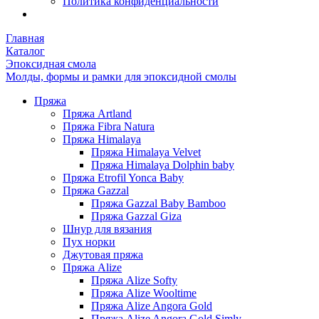
Политика конфиденциальности
Главная
Каталог
Эпоксидная смола
Молды, формы и рамки для эпоксидной смолы
Пряжа
Пряжа Artland
Пряжа Fibra Natura
Пряжа Himalaya
Пряжа Himalaya Velvet
Пряжа Himalaya Dolphin baby
Пряжа Etrofil Yonca Baby
Пряжа Gazzal
Пряжа Gazzal Baby Bamboo
Пряжа Gazzal Giza
Шнур для вязания
Пух норки
Джутовая пряжа
Пряжа Alize
Пряжа Alize Softy
Пряжа Alize Wooltime
Пряжа Alize Angora Gold
Пряжа Alize Angora Gold Simly