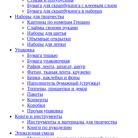
Бумага для скрапбукинга с клеевым слоем
Бумага для скрапбукинга в наборах
Наборы для творчества
Картины по номерам Геншин
Слаймы своими руками
Наборы для шитья
Объемные открытки
Наборы для лепки
Упаковка
Бумага тишью
Бумага упаковочная
Рафия, лента, шпагат, шнур
Фатин, тканая лента, кружево
Бирки, наклейки и фоны
Наполнитель бумажный (стружка)
Топперы, прищепки и декор
Пакеты
Конверты
Коробки
Прочая упаковка
Книги и инструменты
Инструменты и материалы для творчества
Книги по рукоделию
Эпоксидная смола