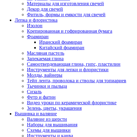
Материалы для изготовления свечей
Декор для свечей
Фитиль, формы и емкости для свечей
Лепка и флористика
Изолон
Крепированная и гофрированная бумага
Фоамиран
Иранский фоамиран
Китайский фоамиран
Масляная пастель
Запекаемая глина
Самоотвердевающая глина, гипс, пластилин
Инструменты для лепки и флористики
Молды, вайнеры
Тейп лента, проволока и стволы для топиариев
Тычинки и пыльца
Сизаль
Фетр и фатин
Видео уроки по керамической флористике
Зелень, цветы, украшения
Вышивка и валяние
Валяние из шерсти
Наборы для вышивания
Схемы для вышивки
Инструменты и канва