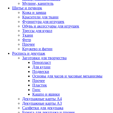
Мулине, канитель
Шитье и печворк
Кожа и замша
Красители для ткани
Фурнитура для игрушек
Обувь и аксессуары для игрушек
Трессы для кукол
Ткани
Фетр
Прочее
Кружево и фатин
Роспись и декупаж
Заготовки для творчества
Пенопласт
Для кухни
Подвески
Основы для часов и часовые механизмы
Прочее
Пластик
Гипс
Кашпо и ящики
Декупажные карты А4
Декупажные карты А3
Салфетки для декупажа
Бумага для декупажа и прочее