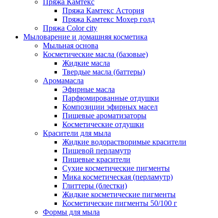
Пряжа Камтекс
Пряжа Камтекс Астория
Пряжа Камтекс Мохер голд
Пряжа Color city
Мыловарение и домашняя косметика
Мыльная основа
Косметические масла (базовые)
Жидкие масла
Твердые масла (баттеры)
Аромамасла
Эфирные масла
Парфюмированные отдушки
Композиции эфирных масел
Пищевые ароматизаторы
Косметические отдушки
Красители для мыла
Жидкие водорастворимые красители
Пищевой перламутр
Пищевые красители
Сухие косметические пигменты
Мика косметическая (перламутр)
Глиттеры (блестки)
Жидкие косметические пигменты
Косметические пигменты 50/100 г
Формы для мыла