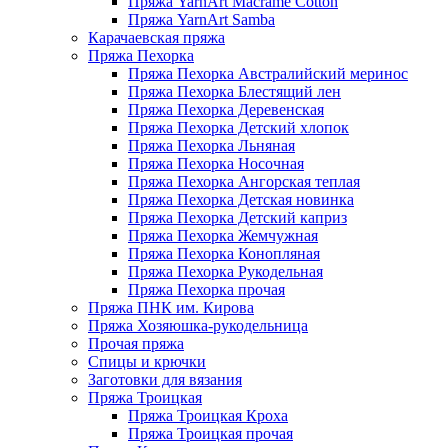
Пряжа YarnArt Macrame Cotton
Пряжа YarnArt Samba
Карачаевская пряжа
Пряжа Пехорка
Пряжа Пехорка Австралийский меринос
Пряжа Пехорка Блестящий лен
Пряжа Пехорка Деревенская
Пряжа Пехорка Детский хлопок
Пряжа Пехорка Льняная
Пряжа Пехорка Носочная
Пряжа Пехорка Ангорская теплая
Пряжа Пехорка Детская новинка
Пряжа Пехорка Детский каприз
Пряжа Пехорка Жемчужная
Пряжа Пехорка Конопляная
Пряжа Пехорка Рукодельная
Пряжа Пехорка прочая
Пряжа ПНК им. Кирова
Пряжа Хозяюшка-рукодельница
Прочая пряжа
Спицы и крючки
Заготовки для вязания
Пряжа Троицкая
Пряжа Троицкая Кроха
Пряжа Троицкая прочая