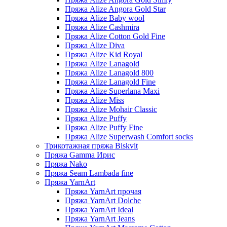
Пряжа Alize Angora Gold Star
Пряжа Alize Baby wool
Пряжа Alize Cashmira
Пряжа Alize Cotton Gold Fine
Пряжа Alize Diva
Пряжа Alize Kid Royal
Пряжа Alize Lanagold
Пряжа Alize Lanagold 800
Пряжа Alize Lanagold Fine
Пряжа Alize Superlana Maxi
Пряжа Alize Miss
Пряжа Alize Mohair Classic
Пряжа Alize Puffy
Пряжа Alize Puffy Fine
Пряжа Alize Superwash Comfort socks
Трикотажная пряжа Biskvit
Пряжа Gamma Ирис
Пряжа Nako
Пряжа Seam Lambada fine
Пряжа YarnArt
Пряжа YarnArt прочая
Пряжа YarnArt Dolche
Пряжа YarnArt Ideal
Пряжа YarnArt Jeans