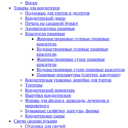
Воски
Товары для кондитеров
Подложки для тортов и десертов
Кондитерский декор
Печать на сахарной бумаге
Ароматизаторы пищевые
Красители пищевые
Жирорастворимые гелевые пищевые
красители
Водорастворимые гелевые пищевые
красители
Жирорастворимые сухие пищевые
красители
Водорастворимые сухие пищевые красители
Пищевые перламутры (глиттер, кандурин)
Кондитерская упаковка, коробки для тортов
Топперы
Кондитерский инвентарь
Вырубки кондитерские
Формы для айсинга, шоколада, леденцов и
мороженого
Бумажные салфетки, капсулы, формы
Кондитерское сырье
Свечи своими руками
Отдушки для свечей