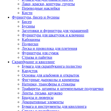
Лаки, краски, контуры, грунты
Переводные наклейки
Кисти
Фурнитура, бисер и бусины
Бисер
Бусины
Заготовки и фурнитура для украшений
Фурнитура для шкатулок и ключниц
Кабошоны
Подвески
Леска и проволока для плетения
Фурнитура для сумок
Стразы и пайетки
Скрапбукинг и квиллинг
Бумага для скрапбукинга полистно
Кардсток
Основы для альбомов и открыток
Фигурные дыроколы и кримперы
Натирки, трансферы и стикеры
Трафареты, штампы и штемпельные подушечки
Ленты, тесьма, кружево
Брадсы и люверсы
Декоративные элементы
Бумага и инструменты для квиллинга
Стразы и полубусины