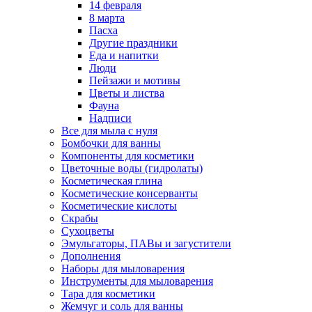
14 февраля
8 марта
Пасха
Другие праздники
Еда и напитки
Люди
Пейзажи и мотивы
Цветы и листва
Фауна
Надписи
Все для мыла с нуля
Бомбочки для ванны
Компоненты для косметики
Цветочные воды (гидролаты)
Косметическая глина
Косметические консерванты
Косметические кислоты
Скрабы
Сухоцветы
Эмульгаторы, ПАВы и загустители
Дополнения
Наборы для мыловарения
Инструменты для мыловарения
Тара для косметики
Жемчуг и соль для ванны