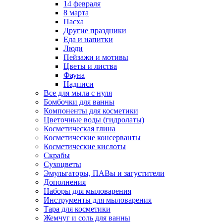
14 февраля
8 марта
Пасха
Другие праздники
Еда и напитки
Люди
Пейзажи и мотивы
Цветы и листва
Фауна
Надписи
Все для мыла с нуля
Бомбочки для ванны
Компоненты для косметики
Цветочные воды (гидролаты)
Косметическая глина
Косметические консерванты
Косметические кислоты
Скрабы
Сухоцветы
Эмульгаторы, ПАВы и загустители
Дополнения
Наборы для мыловарения
Инструменты для мыловарения
Тара для косметики
Жемчуг и соль для ванны