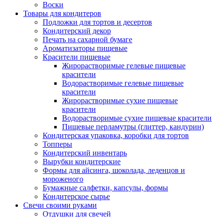
Воски
Товары для кондитеров
Подложки для тортов и десертов
Кондитерский декор
Печать на сахарной бумаге
Ароматизаторы пищевые
Красители пищевые
Жирорастворимые гелевые пищевые
красители
Водорастворимые гелевые пищевые
красители
Жирорастворимые сухие пищевые
красители
Водорастворимые сухие пищевые красители
Пищевые перламутры (глиттер, кандурин)
Кондитерская упаковка, коробки для тортов
Топперы
Кондитерский инвентарь
Вырубки кондитерские
Формы для айсинга, шоколада, леденцов и
мороженого
Бумажные салфетки, капсулы, формы
Кондитерское сырье
Свечи своими руками
Отдушки для свечей