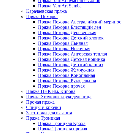
Пряжа YarnArt Macrame Cotton
Пряжа YarnArt Samba
Карачаевская пряжа
Пряжа Пехорка
Пряжа Пехорка Австралийский меринос
Пряжа Пехорка Блестящий лен
Пряжа Пехорка Деревенская
Пряжа Пехорка Детский хлопок
Пряжа Пехорка Льняная
Пряжа Пехорка Носочная
Пряжа Пехорка Ангорская теплая
Пряжа Пехорка Детская новинка
Пряжа Пехорка Детский каприз
Пряжа Пехорка Жемчужная
Пряжа Пехорка Конопляная
Пряжа Пехорка Рукодельная
Пряжа Пехорка прочая
Пряжа ПНК им. Кирова
Пряжа Хозяюшка-рукодельница
Прочая пряжа
Спицы и крючки
Заготовки для вязания
Пряжа Троицкая
Пряжа Троицкая Кроха
Пряжа Троицкая прочая