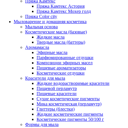
Пряжа Камтекс
Пряжа Камтекс Астория
Пряжа Камтекс Мохер голд
Пряжа Color city
Мыловарение и домашняя косметика
Мыльная основа
Косметические масла (базовые)
Жидкие масла
Твердые масла (баттеры)
Аромамасла
Эфирные масла
Парфюмированные отдушки
Композиции эфирных масел
Пищевые ароматизаторы
Косметические отдушки
Красители для мыла
Жидкие водорастворимые красители
Пищевой перламутр
Пищевые красители
Сухие косметические пигменты
Мика косметическая (перламутр)
Глиттеры (блестки)
Жидкие косметические пигменты
Косметические пигменты 50/100 г
Формы для мыла