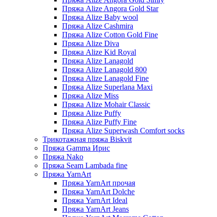
Пряжа Alize Angora Gold Star
Пряжа Alize Baby wool
Пряжа Alize Cashmira
Пряжа Alize Cotton Gold Fine
Пряжа Alize Diva
Пряжа Alize Kid Royal
Пряжа Alize Lanagold
Пряжа Alize Lanagold 800
Пряжа Alize Lanagold Fine
Пряжа Alize Superlana Maxi
Пряжа Alize Miss
Пряжа Alize Mohair Classic
Пряжа Alize Puffy
Пряжа Alize Puffy Fine
Пряжа Alize Superwash Comfort socks
Трикотажная пряжа Biskvit
Пряжа Gamma Ирис
Пряжа Nako
Пряжа Seam Lambada fine
Пряжа YarnArt
Пряжа YarnArt прочая
Пряжа YarnArt Dolche
Пряжа YarnArt Ideal
Пряжа YarnArt Jeans