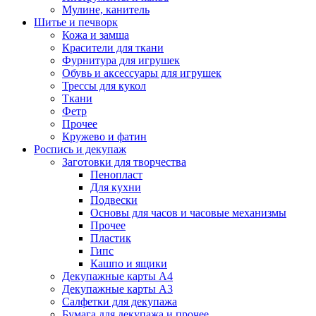
Мулине, канитель
Шитье и печворк
Кожа и замша
Красители для ткани
Фурнитура для игрушек
Обувь и аксессуары для игрушек
Трессы для кукол
Ткани
Фетр
Прочее
Кружево и фатин
Роспись и декупаж
Заготовки для творчества
Пенопласт
Для кухни
Подвески
Основы для часов и часовые механизмы
Прочее
Пластик
Гипс
Кашпо и ящики
Декупажные карты А4
Декупажные карты А3
Салфетки для декупажа
Бумага для декупажа и прочее