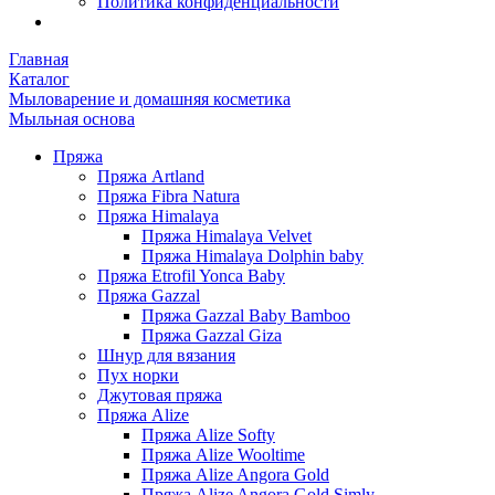
Политика конфиденциальности
Главная
Каталог
Мыловарение и домашняя косметика
Мыльная основа
Пряжа
Пряжа Artland
Пряжа Fibra Natura
Пряжа Himalaya
Пряжа Himalaya Velvet
Пряжа Himalaya Dolphin baby
Пряжа Etrofil Yonca Baby
Пряжа Gazzal
Пряжа Gazzal Baby Bamboo
Пряжа Gazzal Giza
Шнур для вязания
Пух норки
Джутовая пряжа
Пряжа Alize
Пряжа Alize Softy
Пряжа Alize Wooltime
Пряжа Alize Angora Gold
Пряжа Alize Angora Gold Simly