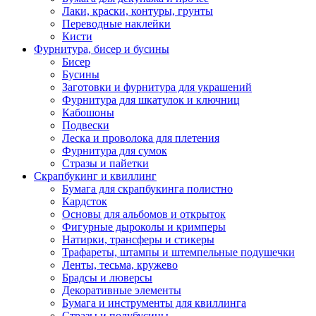
Лаки, краски, контуры, грунты
Переводные наклейки
Кисти
Фурнитура, бисер и бусины
Бисер
Бусины
Заготовки и фурнитура для украшений
Фурнитура для шкатулок и ключниц
Кабошоны
Подвески
Леска и проволока для плетения
Фурнитура для сумок
Стразы и пайетки
Скрапбукинг и квиллинг
Бумага для скрапбукинга полистно
Кардсток
Основы для альбомов и открыток
Фигурные дыроколы и кримперы
Натирки, трансферы и стикеры
Трафареты, штампы и штемпельные подушечки
Ленты, тесьма, кружево
Брадсы и люверсы
Декоративные элементы
Бумага и инструменты для квиллинга
Стразы и полубусины