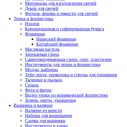
Материалы для изготовления свечей
Декор для свечей
Фитиль, формы и емкости для свечей
Лепка и флористика
Изолон
Крепированная и гофрированная бумага
Фоамиран
Иранский фоамиран
Китайский фоамиран
Масляная пастель
Запекаемая глина
Самоотвердевающая глина, гипс, пластилин
Инструменты для лепки и флористики
Молды, вайнеры
Тейп лента, проволока и стволы для топиариев
Тычинки и пыльца
Сизаль
Фетр и фатин
Видео уроки по керамической флористике
Зелень, цветы, украшения
Вышивка и валяние
Валяние из шерсти
Наборы для вышивания
Схемы для вышивки
Инструменты и канва