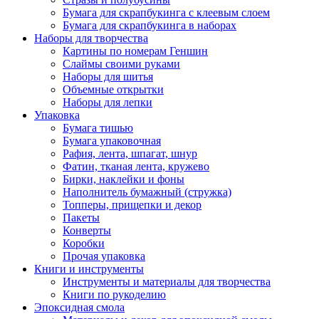
Бумага для скрапбукинга с клеевым слоем
Бумага для скрапбукинга в наборах
Наборы для творчества
Картины по номерам Геншин
Слаймы своими руками
Наборы для шитья
Объемные открытки
Наборы для лепки
Упаковка
Бумага тишью
Бумага упаковочная
Рафия, лента, шпагат, шнур
Фатин, тканая лента, кружево
Бирки, наклейки и фоны
Наполнитель бумажный (стружка)
Топперы, прищепки и декор
Пакеты
Конверты
Коробки
Прочая упаковка
Книги и инструменты
Инструменты и материалы для творчества
Книги по рукоделию
Эпоксидная смола