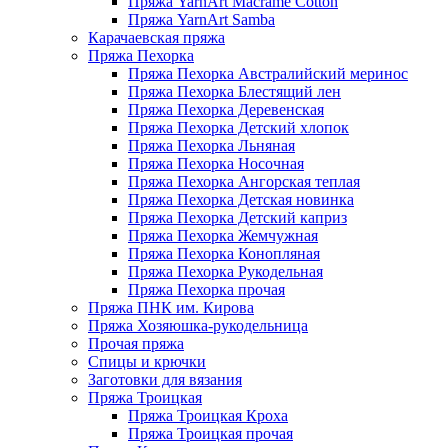
Пряжа YarnArt Macrame Cotton
Пряжа YarnArt Samba
Карачаевская пряжа
Пряжа Пехорка
Пряжа Пехорка Австралийский меринос
Пряжа Пехорка Блестящий лен
Пряжа Пехорка Деревенская
Пряжа Пехорка Детский хлопок
Пряжа Пехорка Льняная
Пряжа Пехорка Носочная
Пряжа Пехорка Ангорская теплая
Пряжа Пехорка Детская новинка
Пряжа Пехорка Детский каприз
Пряжа Пехорка Жемчужная
Пряжа Пехорка Конопляная
Пряжа Пехорка Рукодельная
Пряжа Пехорка прочая
Пряжа ПНК им. Кирова
Пряжа Хозяюшка-рукодельница
Прочая пряжа
Спицы и крючки
Заготовки для вязания
Пряжа Троицкая
Пряжа Троицкая Кроха
Пряжа Троицкая прочая