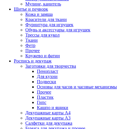
Мулине, канитель
Шитье и печворк
Кожа и замша
Красители для ткани
Фурнитура для игрушек
Обувь и аксессуары для игрушек
Трессы для кукол
Ткани
Фетр
Прочее
Кружево и фатин
Роспись и декупаж
Заготовки для творчества
Пенопласт
Для кухни
Подвески
Основы для часов и часовые механизмы
Прочее
Пластик
Гипс
Кашпо и ящики
Декупажные карты А4
Декупажные карты А3
Салфетки для декупажа
Бумага для декупажа и прочее