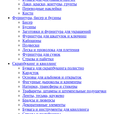
Лаки, краски, контуры, грунты
Переводные наклейки
Кисти
Фурнитура, бисер и бусины
Бисер
Бусины
Заготовки и фурнитура для украшений
Фурнитура для шкатулок и ключниц
Кабошоны
Подвески
Леска и проволока для плетения
Фурнитура для сумок
Стразы и пайетки
Скрапбукинг и квиллинг
Бумага для скрапбукинга полистно
Кардсток
Основы для альбомов и открыток
Фигурные дыроколы и кримперы
Натирки, трансферы и стикеры
Трафареты, штампы и штемпельные подушечки
Ленты, тесьма, кружево
Брадсы и люверсы
Декоративные элементы
Бумага и инструменты для квиллинга
Стразы и полубусины