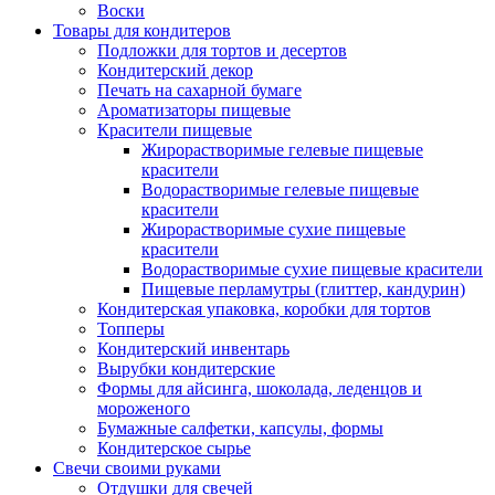
Воски
Товары для кондитеров
Подложки для тортов и десертов
Кондитерский декор
Печать на сахарной бумаге
Ароматизаторы пищевые
Красители пищевые
Жирорастворимые гелевые пищевые
красители
Водорастворимые гелевые пищевые
красители
Жирорастворимые сухие пищевые
красители
Водорастворимые сухие пищевые красители
Пищевые перламутры (глиттер, кандурин)
Кондитерская упаковка, коробки для тортов
Топперы
Кондитерский инвентарь
Вырубки кондитерские
Формы для айсинга, шоколада, леденцов и
мороженого
Бумажные салфетки, капсулы, формы
Кондитерское сырье
Свечи своими руками
Отдушки для свечей