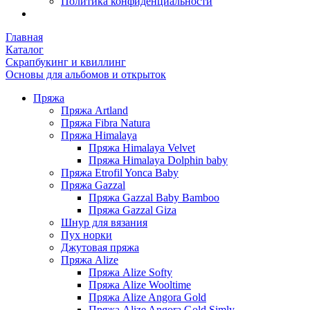
Политика конфиденциальности
Главная
Каталог
Скрапбукинг и квиллинг
Основы для альбомов и открыток
Пряжа
Пряжа Artland
Пряжа Fibra Natura
Пряжа Himalaya
Пряжа Himalaya Velvet
Пряжа Himalaya Dolphin baby
Пряжа Etrofil Yonca Baby
Пряжа Gazzal
Пряжа Gazzal Baby Bamboo
Пряжа Gazzal Giza
Шнур для вязания
Пух норки
Джутовая пряжа
Пряжа Alize
Пряжа Alize Softy
Пряжа Alize Wooltime
Пряжа Alize Angora Gold
Пряжа Alize Angora Gold Simly