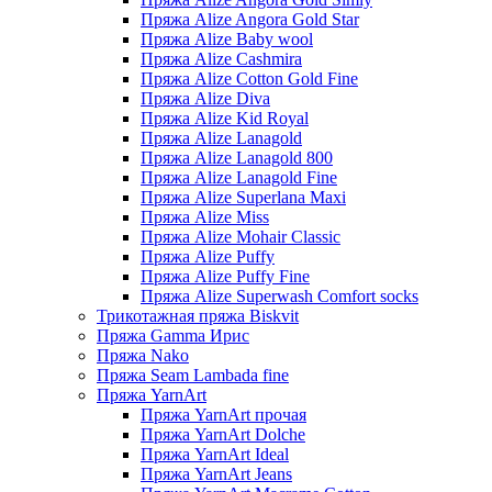
Пряжа Alize Angora Gold Star
Пряжа Alize Baby wool
Пряжа Alize Cashmira
Пряжа Alize Cotton Gold Fine
Пряжа Alize Diva
Пряжа Alize Kid Royal
Пряжа Alize Lanagold
Пряжа Alize Lanagold 800
Пряжа Alize Lanagold Fine
Пряжа Alize Superlana Maxi
Пряжа Alize Miss
Пряжа Alize Mohair Classic
Пряжа Alize Puffy
Пряжа Alize Puffy Fine
Пряжа Alize Superwash Comfort socks
Трикотажная пряжа Biskvit
Пряжа Gamma Ирис
Пряжа Nako
Пряжа Seam Lambada fine
Пряжа YarnArt
Пряжа YarnArt прочая
Пряжа YarnArt Dolche
Пряжа YarnArt Ideal
Пряжа YarnArt Jeans