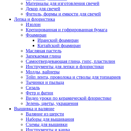
Материалы для изготовления свечей
Декор для свечей
Фитиль, формы и емкости для свечей
Лепка и флористика
Изолон
Крепированная и гофрированная бумага
Фоамиран
Иранский фоамиран
Китайский фоамиран
Масляная пастель
Запекаемая глина
Самоотвердевающая глина, гипс, пластилин
Инструменты для лепки и флористики
Молды, вайнеры
Тейп лента, проволока и стволы для топиариев
Тычинки и пыльца
Сизаль
Фетр и фатин
Видео уроки по керамической флористике
Зелень, цветы, украшения
Вышивка и валяние
Валяние из шерсти
Наборы для вышивания
Схемы для вышивки
Инструменты и канва