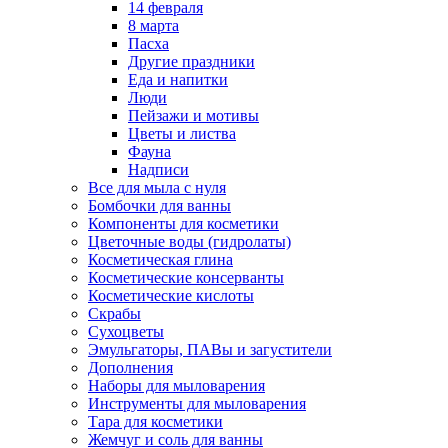
14 февраля
8 марта
Пасха
Другие праздники
Еда и напитки
Люди
Пейзажи и мотивы
Цветы и листва
Фауна
Надписи
Все для мыла с нуля
Бомбочки для ванны
Компоненты для косметики
Цветочные воды (гидролаты)
Косметическая глина
Косметические консерванты
Косметические кислоты
Скрабы
Сухоцветы
Эмульгаторы, ПАВы и загустители
Дополнения
Наборы для мыловарения
Инструменты для мыловарения
Тара для косметики
Жемчуг и соль для ванны