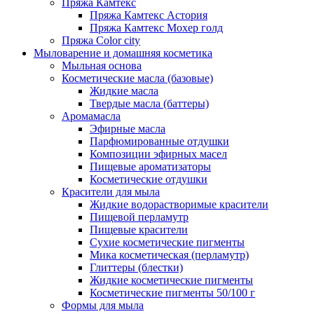
Пряжа Камтекс
Пряжа Камтекс Астория
Пряжа Камтекс Мохер голд
Пряжа Color city
Мыловарение и домашняя косметика
Мыльная основа
Косметические масла (базовые)
Жидкие масла
Твердые масла (баттеры)
Аромамасла
Эфирные масла
Парфюмированные отдушки
Композиции эфирных масел
Пищевые ароматизаторы
Косметические отдушки
Красители для мыла
Жидкие водорастворимые красители
Пищевой перламутр
Пищевые красители
Сухие косметические пигменты
Мика косметическая (перламутр)
Глиттеры (блестки)
Жидкие косметические пигменты
Косметические пигменты 50/100 г
Формы для мыла