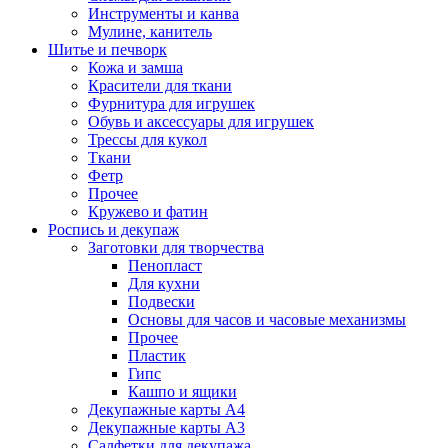
Инструменты и канва
Мулине, канитель
Шитье и печворк
Кожа и замша
Красители для ткани
Фурнитура для игрушек
Обувь и аксессуары для игрушек
Трессы для кукол
Ткани
Фетр
Прочее
Кружево и фатин
Роспись и декупаж
Заготовки для творчества
Пенопласт
Для кухни
Подвески
Основы для часов и часовые механизмы
Прочее
Пластик
Гипс
Кашпо и ящики
Декупажные карты А4
Декупажные карты А3
Салфетки для декупажа