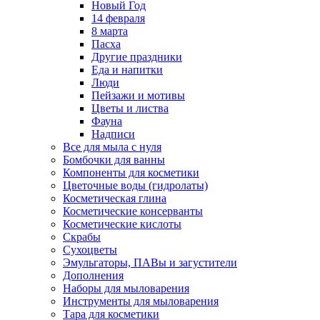
Новый Год
14 февраля
8 марта
Пасха
Другие праздники
Еда и напитки
Люди
Пейзажи и мотивы
Цветы и листва
Фауна
Надписи
Все для мыла с нуля
Бомбочки для ванны
Компоненты для косметики
Цветочные воды (гидролаты)
Косметическая глина
Косметические консерванты
Косметические кислоты
Скрабы
Сухоцветы
Эмульгаторы, ПАВы и загустители
Дополнения
Наборы для мыловарения
Инструменты для мыловарения
Тара для косметики