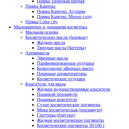
Пряжа Троицкая прочая
Пряжа Камтекс
Пряжа Камтекс Астория
Пряжа Камтекс Мохер голд
Пряжа Color city
Мыловарение и домашняя косметика
Мыльная основа
Косметические масла (базовые)
Жидкие масла
Твердые масла (баттеры)
Аромамасла
Эфирные масла
Парфюмированные отдушки
Композиции эфирных масел
Пищевые ароматизаторы
Косметические отдушки
Красители для мыла
Жидкие водорастворимые красители
Пищевой перламутр
Пищевые красители
Сухие косметические пигменты
Мика косметическая (перламутр)
Глиттеры (блестки)
Жидкие косметические пигменты
Косметические пигменты 50/100 г