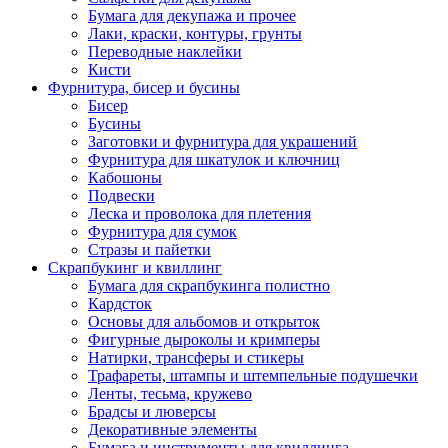
Бумага для декупажа и прочее
Лаки, краски, контуры, грунты
Переводные наклейки
Кисти
Фурнитура, бисер и бусины
Бисер
Бусины
Заготовки и фурнитура для украшений
Фурнитура для шкатулок и ключниц
Кабошоны
Подвески
Леска и проволока для плетения
Фурнитура для сумок
Стразы и пайетки
Скрапбукинг и квиллинг
Бумага для скрапбукинга полистно
Кардсток
Основы для альбомов и открыток
Фигурные дыроколы и кримперы
Натирки, трансферы и стикеры
Трафареты, штампы и штемпельные подушечки
Ленты, тесьма, кружево
Брадсы и люверсы
Декоративные элементы
Бумага и инструменты для квиллинга