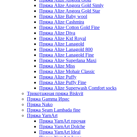
Пряжа Alize Angora Gold Simly
Пряжа Alize Angora Gold Star
Пряжа Alize Baby wool
Пряжа Alize Cashmira
Пряжа Alize Cotton Gold Fine
Пряжа Alize Diva
Пряжа Alize Kid Royal
Пряжа Alize Lanagold
Пряжа Alize Lanagold 800
Пряжа Alize Lanagold Fine
Пряжа Alize Superlana Maxi
Пряжа Alize Miss
Пряжа Alize Mohair Classic
Пряжа Alize Puffy
Пряжа Alize Puffy Fine
Пряжа Alize Superwash Comfort socks
Трикотажная пряжа Biskvit
Пряжа Gamma Ирис
Пряжа Nako
Пряжа Seam Lambada fine
Пряжа YarnArt
Пряжа YarnArt прочая
Пряжа YarnArt Dolche
Пряжа YarnArt Ideal