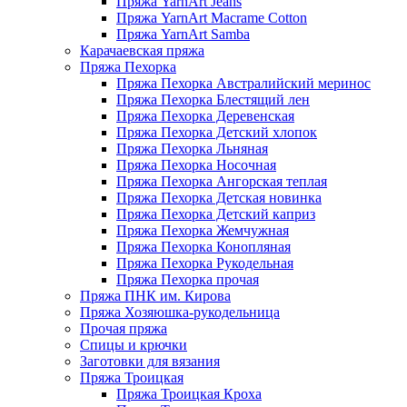
Пряжа YarnArt Jeans
Пряжа YarnArt Macrame Cotton
Пряжа YarnArt Samba
Карачаевская пряжа
Пряжа Пехорка
Пряжа Пехорка Австралийский меринос
Пряжа Пехорка Блестящий лен
Пряжа Пехорка Деревенская
Пряжа Пехорка Детский хлопок
Пряжа Пехорка Льняная
Пряжа Пехорка Носочная
Пряжа Пехорка Ангорская теплая
Пряжа Пехорка Детская новинка
Пряжа Пехорка Детский каприз
Пряжа Пехорка Жемчужная
Пряжа Пехорка Конопляная
Пряжа Пехорка Рукодельная
Пряжа Пехорка прочая
Пряжа ПНК им. Кирова
Пряжа Хозяюшка-рукодельница
Прочая пряжа
Спицы и крючки
Заготовки для вязания
Пряжа Троицкая
Пряжа Троицкая Кроха