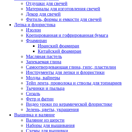
Отдушки для свечей
Материалы для изготовления свечей
Декор для свечей
Фитиль, формы и емкости для свечей
Лепка и флористика
Изолон
Крепированная и гофрированная бумага
Фоамиран
Иранский фоамиран
Китайский фоамиран
Масляная пастель
Запекаемая глина
Самоотвердевающая глина, гипс, пластилин
Инструменты для лепки и флористики
Молды, вайнеры
Тейп лента, проволока и стволы для топиариев
Тычинки и пыльца
Сизаль
Фетр и фатин
Видео уроки по керамической флористике
Зелень, цветы, украшения
Вышивка и валяние
Валяние из шерсти
Наборы для вышивания
Схемы для вышивки