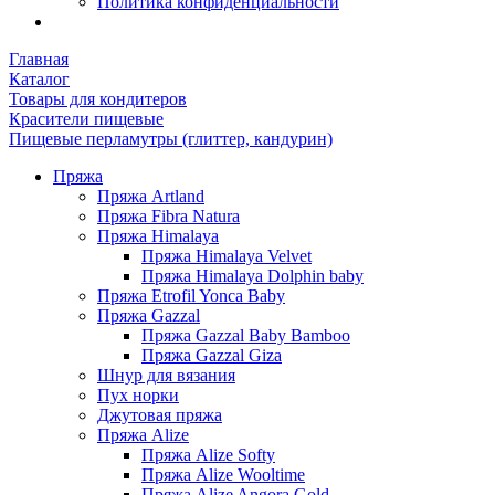
Политика конфиденциальности
Главная
Каталог
Товары для кондитеров
Красители пищевые
Пищевые перламутры (глиттер, кандурин)
Пряжа
Пряжа Artland
Пряжа Fibra Natura
Пряжа Himalaya
Пряжа Himalaya Velvet
Пряжа Himalaya Dolphin baby
Пряжа Etrofil Yonca Baby
Пряжа Gazzal
Пряжа Gazzal Baby Bamboo
Пряжа Gazzal Giza
Шнур для вязания
Пух норки
Джутовая пряжа
Пряжа Alize
Пряжа Alize Softy
Пряжа Alize Wooltime
Пряжа Alize Angora Gold