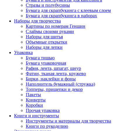
Стразы и полубусины
Бумага для скрапбукинга с клеевым слоем
Бумага для скрапбукинга в наборах
Наборы для творчества
Картины по номерам Геншин
Слаймы своими руками
Наборы для шитья
Объемные открытки
Наборы для лепки
Упаковка
Бумага тишью
Бумага упаковочная
Рафия, лента, шпагат, шнур
Фатин, тканая лента, кружево
Бирки, наклейки и фоны
Наполнитель бумажный (стружка)
Топперы, прищепки и декор
Пакеты
Конверты
Коробки
Прочая упаковка
Книги и инструменты
Инструменты и материалы для творчества
Книги по рукоделию