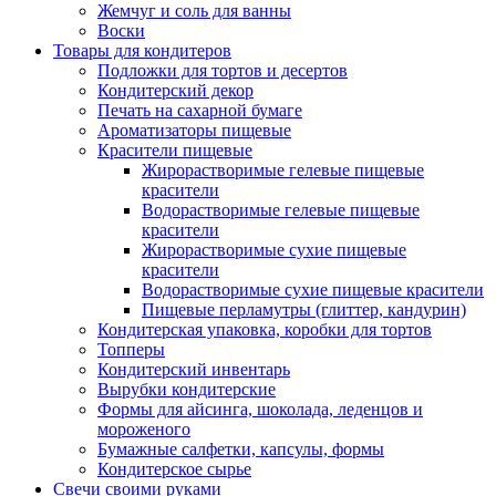
Жемчуг и соль для ванны
Воски
Товары для кондитеров
Подложки для тортов и десертов
Кондитерский декор
Печать на сахарной бумаге
Ароматизаторы пищевые
Красители пищевые
Жирорастворимые гелевые пищевые
красители
Водорастворимые гелевые пищевые
красители
Жирорастворимые сухие пищевые
красители
Водорастворимые сухие пищевые красители
Пищевые перламутры (глиттер, кандурин)
Кондитерская упаковка, коробки для тортов
Топперы
Кондитерский инвентарь
Вырубки кондитерские
Формы для айсинга, шоколада, леденцов и
мороженого
Бумажные салфетки, капсулы, формы
Кондитерское сырье
Свечи своими руками