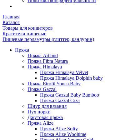
Политика конфиденциальности
Главная
Каталог
Товары для кондитеров
Красители пищевые
Пищевые перламутры (глиттер, кандурин)
Пряжа
Пряжа Artland
Пряжа Fibra Natura
Пряжа Himalaya
Пряжа Himalaya Velvet
Пряжа Himalaya Dolphin baby
Пряжа Etrofil Yonca Baby
Пряжа Gazzal
Пряжа Gazzal Baby Bamboo
Пряжа Gazzal Giza
Шнур для вязания
Пух норки
Джутовая пряжа
Пряжа Alize
Пряжа Alize Softy
Пряжа Alize Wooltime
Пряжа Alize Angora Gold