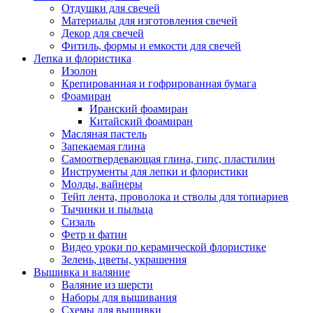
Отдушки для свечей
Материалы для изготовления свечей
Декор для свечей
Фитиль, формы и емкости для свечей
Лепка и флористика
Изолон
Крепированная и гофрированная бумага
Фоамиран
Иранский фоамиран
Китайский фоамиран
Масляная пастель
Запекаемая глина
Самоотвердевающая глина, гипс, пластилин
Инструменты для лепки и флористики
Молды, вайнеры
Тейп лента, проволока и стволы для топиариев
Тычинки и пыльца
Сизаль
Фетр и фатин
Видео уроки по керамической флористике
Зелень, цветы, украшения
Вышивка и валяние
Валяние из шерсти
Наборы для вышивания
Схемы для вышивки