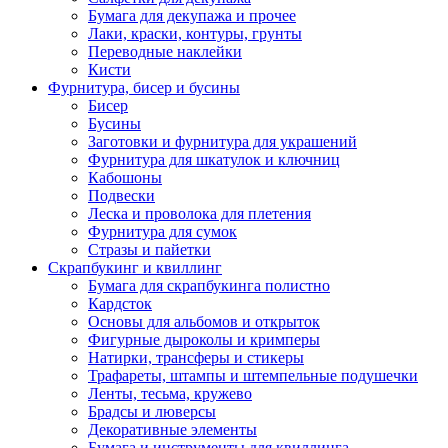
Бумага для декупажа и прочее
Лаки, краски, контуры, грунты
Переводные наклейки
Кисти
Фурнитура, бисер и бусины
Бисер
Бусины
Заготовки и фурнитура для украшений
Фурнитура для шкатулок и ключниц
Кабошоны
Подвески
Леска и проволока для плетения
Фурнитура для сумок
Стразы и пайетки
Скрапбукинг и квиллинг
Бумага для скрапбукинга полистно
Кардсток
Основы для альбомов и открыток
Фигурные дыроколы и кримперы
Натирки, трансферы и стикеры
Трафареты, штампы и штемпельные подушечки
Ленты, тесьма, кружево
Брадсы и люверсы
Декоративные элементы
Бумага и инструменты для квиллинга