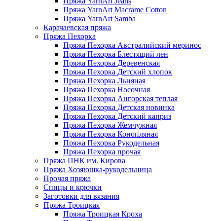
Пряжа YarnArt Jeans
Пряжа YarnArt Macrame Cotton
Пряжа YarnArt Samba
Карачаевская пряжа
Пряжа Пехорка
Пряжа Пехорка Австралийский меринос
Пряжа Пехорка Блестящий лен
Пряжа Пехорка Деревенская
Пряжа Пехорка Детский хлопок
Пряжа Пехорка Льняная
Пряжа Пехорка Носочная
Пряжа Пехорка Ангорская теплая
Пряжа Пехорка Детская новинка
Пряжа Пехорка Детский каприз
Пряжа Пехорка Жемчужная
Пряжа Пехорка Конопляная
Пряжа Пехорка Рукодельная
Пряжа Пехорка прочая
Пряжа ПНК им. Кирова
Пряжа Хозяюшка-рукодельница
Прочая пряжа
Спицы и крючки
Заготовки для вязания
Пряжа Троицкая
Пряжа Троицкая Кроха