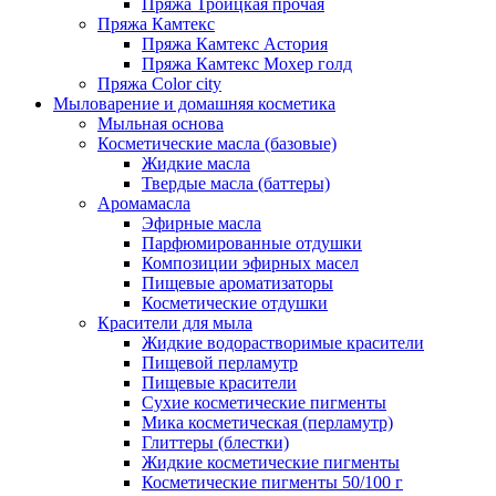
Пряжа Троицкая прочая
Пряжа Камтекс
Пряжа Камтекс Астория
Пряжа Камтекс Мохер голд
Пряжа Color city
Мыловарение и домашняя косметика
Мыльная основа
Косметические масла (базовые)
Жидкие масла
Твердые масла (баттеры)
Аромамасла
Эфирные масла
Парфюмированные отдушки
Композиции эфирных масел
Пищевые ароматизаторы
Косметические отдушки
Красители для мыла
Жидкие водорастворимые красители
Пищевой перламутр
Пищевые красители
Сухие косметические пигменты
Мика косметическая (перламутр)
Глиттеры (блестки)
Жидкие косметические пигменты
Косметические пигменты 50/100 г