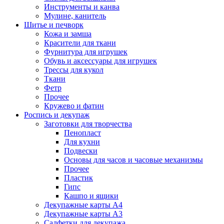
Инструменты и канва
Мулине, канитель
Шитье и печворк
Кожа и замша
Красители для ткани
Фурнитура для игрушек
Обувь и аксессуары для игрушек
Трессы для кукол
Ткани
Фетр
Прочее
Кружево и фатин
Роспись и декупаж
Заготовки для творчества
Пенопласт
Для кухни
Подвески
Основы для часов и часовые механизмы
Прочее
Пластик
Гипс
Кашпо и ящики
Декупажные карты А4
Декупажные карты А3
Салфетки для декупажа