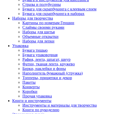
Стразы и полубусины
Бумага для скрапбукинга с клеевым слоем
Бумага для скрапбукинга в наборах
Наборы для творчества
Картины по номерам Геншин
Слаймы своими руками
Наборы для шитья
Объемные открытки
Наборы для лепки
Упаковка
Бумага тишью
Бумага упаковочная
Рафия, лента, шпагат, шнур
Фатин, тканая лента, кружево
Бирки, наклейки и фоны
Наполнитель бумажный (стружка)
Топперы, прищепки и декор
Пакеты
Конверты
Коробки
Прочая упаковка
Книги и инструменты
Инструменты и материалы для творчества
Книги по рукоделию