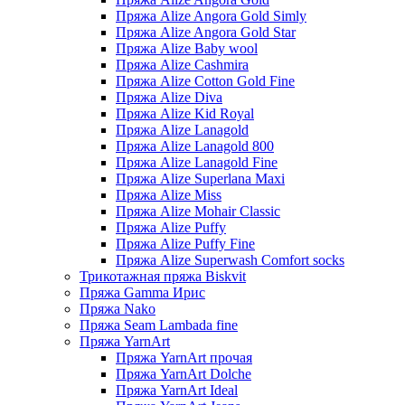
Пряжа Alize Angora Gold Simly
Пряжа Alize Angora Gold Star
Пряжа Alize Baby wool
Пряжа Alize Cashmira
Пряжа Alize Cotton Gold Fine
Пряжа Alize Diva
Пряжа Alize Kid Royal
Пряжа Alize Lanagold
Пряжа Alize Lanagold 800
Пряжа Alize Lanagold Fine
Пряжа Alize Superlana Maxi
Пряжа Alize Miss
Пряжа Alize Mohair Classic
Пряжа Alize Puffy
Пряжа Alize Puffy Fine
Пряжа Alize Superwash Comfort socks
Трикотажная пряжа Biskvit
Пряжа Gamma Ирис
Пряжа Nako
Пряжа Seam Lambada fine
Пряжа YarnArt
Пряжа YarnArt прочая
Пряжа YarnArt Dolche
Пряжа YarnArt Ideal