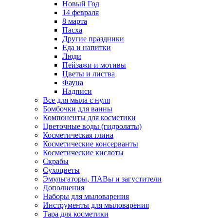
Новый Год
14 февраля
8 марта
Пасха
Другие праздники
Еда и напитки
Люди
Пейзажи и мотивы
Цветы и листва
Фауна
Надписи
Все для мыла с нуля
Бомбочки для ванны
Компоненты для косметики
Цветочные воды (гидролаты)
Косметическая глина
Косметические консерванты
Косметические кислоты
Скрабы
Сухоцветы
Эмульгаторы, ПАВы и загустители
Дополнения
Наборы для мыловарения
Инструменты для мыловарения
Тара для косметики