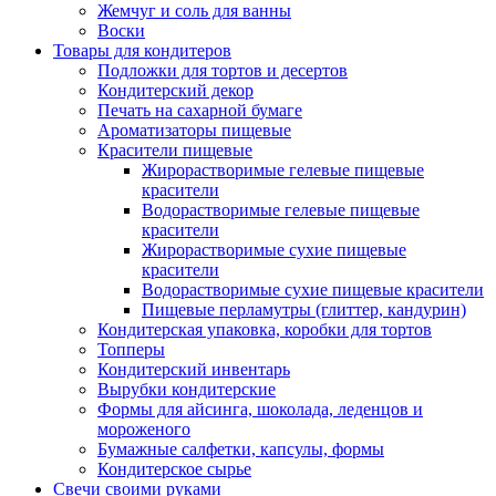
Жемчуг и соль для ванны
Воски
Товары для кондитеров
Подложки для тортов и десертов
Кондитерский декор
Печать на сахарной бумаге
Ароматизаторы пищевые
Красители пищевые
Жирорастворимые гелевые пищевые
красители
Водорастворимые гелевые пищевые
красители
Жирорастворимые сухие пищевые
красители
Водорастворимые сухие пищевые красители
Пищевые перламутры (глиттер, кандурин)
Кондитерская упаковка, коробки для тортов
Топперы
Кондитерский инвентарь
Вырубки кондитерские
Формы для айсинга, шоколада, леденцов и
мороженого
Бумажные салфетки, капсулы, формы
Кондитерское сырье
Свечи своими руками