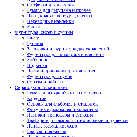
Салфетки для декупажа
Бумага для декупажа и прочее
Лаки, краски, контуры, грунты
Переводные наклейки
Кисти
Фурнитура, бисер и бусины
Бисер
Бусины
Заготовки и фурнитура для украшений
Фурнитура для шкатулок и ключниц
Кабошоны
Подвески
Леска и проволока для плетения
Фурнитура для сумок
Стразы и пайетки
Скрапбукинг и квиллинг
Бумага для скрапбукинга полистно
Кардсток
Основы для альбомов и открыток
Фигурные дыроколы и кримперы
Натирки, трансферы и стикеры
Трафареты, штампы и штемпельные подушечки
Ленты, тесьма, кружево
Брадсы и люверсы
Декоративные элементы