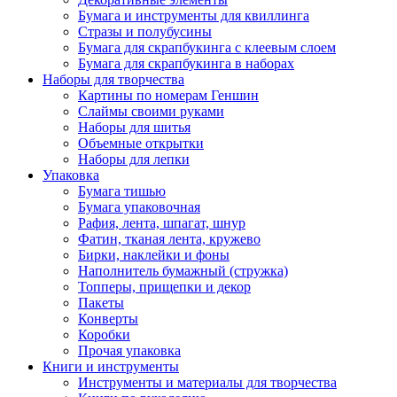
Бумага и инструменты для квиллинга
Стразы и полубусины
Бумага для скрапбукинга с клеевым слоем
Бумага для скрапбукинга в наборах
Наборы для творчества
Картины по номерам Геншин
Слаймы своими руками
Наборы для шитья
Объемные открытки
Наборы для лепки
Упаковка
Бумага тишью
Бумага упаковочная
Рафия, лента, шпагат, шнур
Фатин, тканая лента, кружево
Бирки, наклейки и фоны
Наполнитель бумажный (стружка)
Топперы, прищепки и декор
Пакеты
Конверты
Коробки
Прочая упаковка
Книги и инструменты
Инструменты и материалы для творчества