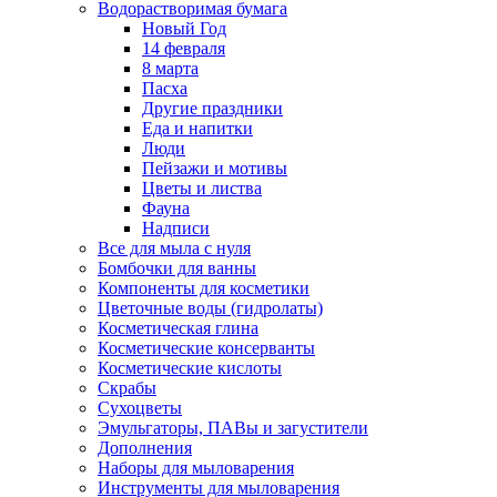
Водорастворимая бумага
Новый Год
14 февраля
8 марта
Пасха
Другие праздники
Еда и напитки
Люди
Пейзажи и мотивы
Цветы и листва
Фауна
Надписи
Все для мыла с нуля
Бомбочки для ванны
Компоненты для косметики
Цветочные воды (гидролаты)
Косметическая глина
Косметические консерванты
Косметические кислоты
Скрабы
Сухоцветы
Эмульгаторы, ПАВы и загустители
Дополнения
Наборы для мыловарения
Инструменты для мыловарения