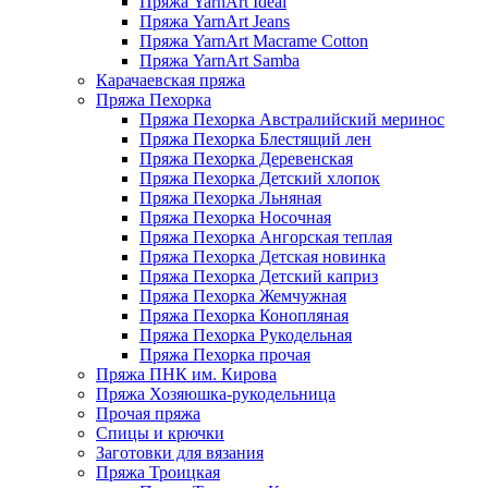
Пряжа YarnArt Ideal
Пряжа YarnArt Jeans
Пряжа YarnArt Macrame Cotton
Пряжа YarnArt Samba
Карачаевская пряжа
Пряжа Пехорка
Пряжа Пехорка Австралийский меринос
Пряжа Пехорка Блестящий лен
Пряжа Пехорка Деревенская
Пряжа Пехорка Детский хлопок
Пряжа Пехорка Льняная
Пряжа Пехорка Носочная
Пряжа Пехорка Ангорская теплая
Пряжа Пехорка Детская новинка
Пряжа Пехорка Детский каприз
Пряжа Пехорка Жемчужная
Пряжа Пехорка Конопляная
Пряжа Пехорка Рукодельная
Пряжа Пехорка прочая
Пряжа ПНК им. Кирова
Пряжа Хозяюшка-рукодельница
Прочая пряжа
Спицы и крючки
Заготовки для вязания
Пряжа Троицкая