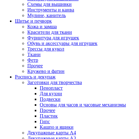
Схемы для вышивки
Инструменты и канва
Мулине, канитель
Шитье и печворк
Кожа и замша
Красители для ткани
Фурнитура для игрушек
Обувь и аксессуары для игрушек
Трессы для кукол
Ткани
Фетр
Прочее
Кружево и фатин
Роспись и декупаж
Заготовки для творчества
Пенопласт
Для кухни
Подвески
Основы для часов и часовые механизмы
Прочее
Пластик
Гипс
Кашпо и ящики
Декупажные карты А4
Декупажные карты А3