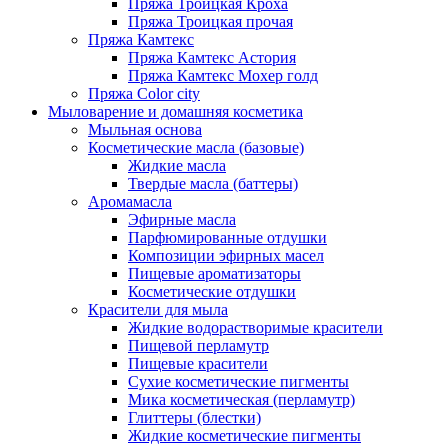
Пряжа Троицкая Кроха
Пряжа Троицкая прочая
Пряжа Камтекс
Пряжа Камтекс Астория
Пряжа Камтекс Мохер голд
Пряжа Color city
Мыловарение и домашняя косметика
Мыльная основа
Косметические масла (базовые)
Жидкие масла
Твердые масла (баттеры)
Аромамасла
Эфирные масла
Парфюмированные отдушки
Композиции эфирных масел
Пищевые ароматизаторы
Косметические отдушки
Красители для мыла
Жидкие водорастворимые красители
Пищевой перламутр
Пищевые красители
Сухие косметические пигменты
Мика косметическая (перламутр)
Глиттеры (блестки)
Жидкие косметические пигменты