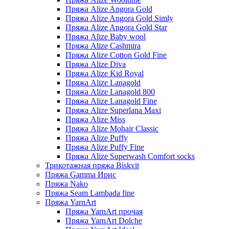
Пряжа Alize Angora Gold
Пряжа Alize Angora Gold Simly
Пряжа Alize Angora Gold Star
Пряжа Alize Baby wool
Пряжа Alize Cashmira
Пряжа Alize Cotton Gold Fine
Пряжа Alize Diva
Пряжа Alize Kid Royal
Пряжа Alize Lanagold
Пряжа Alize Lanagold 800
Пряжа Alize Lanagold Fine
Пряжа Alize Superlana Maxi
Пряжа Alize Miss
Пряжа Alize Mohair Classic
Пряжа Alize Puffy
Пряжа Alize Puffy Fine
Пряжа Alize Superwash Comfort socks
Трикотажная пряжа Biskvit
Пряжа Gamma Ирис
Пряжа Nako
Пряжа Seam Lambada fine
Пряжа YarnArt
Пряжа YarnArt прочая
Пряжа YarnArt Dolche