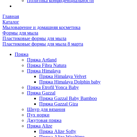
Политика конфиденциальности
Главная
Каталог
Мыловарение и домашняя косметика
Формы для мыла
Пластиковые формы для мыла
Пластиковые формы для мыла 8 марта
Пряжа
Пряжа Artland
Пряжа Fibra Natura
Пряжа Himalaya
Пряжа Himalaya Velvet
Пряжа Himalaya Dolphin baby
Пряжа Etrofil Yonca Baby
Пряжа Gazzal
Пряжа Gazzal Baby Bamboo
Пряжа Gazzal Giza
Шнур для вязания
Пух норки
Джутовая пряжа
Пряжа Alize
Пряжа Alize Softy
Пряжа Alize Wooltime