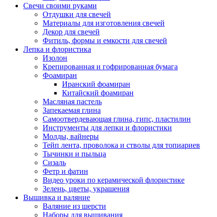
Свечи своими руками
Отдушки для свечей
Материалы для изготовления свечей
Декор для свечей
Фитиль, формы и емкости для свечей
Лепка и флористика
Изолон
Крепированная и гофрированная бумага
Фоамиран
Иранский фоамиран
Китайский фоамиран
Масляная пастель
Запекаемая глина
Самоотвердевающая глина, гипс, пластилин
Инструменты для лепки и флористики
Молды, вайнеры
Тейп лента, проволока и стволы для топиариев
Тычинки и пыльца
Сизаль
Фетр и фатин
Видео уроки по керамической флористике
Зелень, цветы, украшения
Вышивка и валяние
Валяние из шерсти
Наборы для вышивания