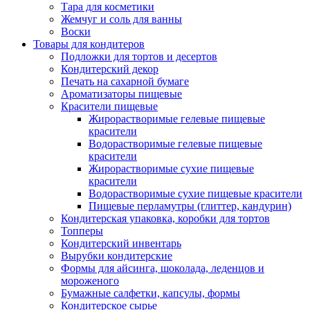
Тара для косметики
Жемчуг и соль для ванны
Воски
Товары для кондитеров
Подложки для тортов и десертов
Кондитерский декор
Печать на сахарной бумаге
Ароматизаторы пищевые
Красители пищевые
Жирорастворимые гелевые пищевые
красители
Водорастворимые гелевые пищевые
красители
Жирорастворимые сухие пищевые
красители
Водорастворимые сухие пищевые красители
Пищевые перламутры (глиттер, кандурин)
Кондитерская упаковка, коробки для тортов
Топперы
Кондитерский инвентарь
Вырубки кондитерские
Формы для айсинга, шоколада, леденцов и
мороженого
Бумажные салфетки, капсулы, формы
Кондитерское сырье