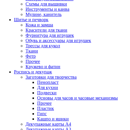
Схемы для вышивки
Инструменты и канва
Мулине, канитель
Шитье и печворк
Кожа и замша
Красители для ткани
Фурнитура для игрушек
Обувь и аксессуары для игрушек
Трессы для кукол
Ткани
Фетр
Прочее
Кружево и фатин
Роспись и декупаж
Заготовки для творчества
Пенопласт
Для кухни
Подвески
Основы для часов и часовые механизмы
Прочее
Пластик
Гипс
Кашпо и ящики
Декупажные карты А4
Декупажные карты А3