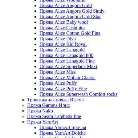
Пряжа Alize Angora Gold
Пряжа Alize Angora Gold Simly
Пряжа Alize Angora Gold Star
Пряжа Alize Baby wool
Пряжа Alize Cashmira
Пряжа Alize Cotton Gold Fine
Пряжа Alize Diva
Пряжа Alize Kid Royal
Пряжа Alize Lanagold
Пряжа Alize Lanagold 800
Пряжа Alize Lanagold Fine
Пряжа Alize Superlana Maxi
Пряжа Alize Miss
Пряжа Alize Mohair Classic
Пряжа Alize Puffy
Пряжа Alize Puffy Fine
Пряжа Alize Superwash Comfort socks
Трикотажная пряжа Biskvit
Пряжа Gamma Ирис
Пряжа Nako
Пряжа Seam Lambada fine
Пряжа YarnArt
Пряжа YarnArt прочая
Пряжа YarnArt Dolche