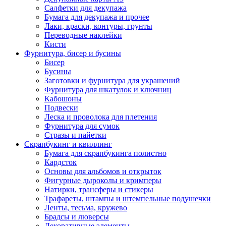
Салфетки для декупажа
Бумага для декупажа и прочее
Лаки, краски, контуры, грунты
Переводные наклейки
Кисти
Фурнитура, бисер и бусины
Бисер
Бусины
Заготовки и фурнитура для украшений
Фурнитура для шкатулок и ключниц
Кабошоны
Подвески
Леска и проволока для плетения
Фурнитура для сумок
Стразы и пайетки
Скрапбукинг и квиллинг
Бумага для скрапбукинга полистно
Кардсток
Основы для альбомов и открыток
Фигурные дыроколы и кримперы
Натирки, трансферы и стикеры
Трафареты, штампы и штемпельные подушечки
Ленты, тесьма, кружево
Брадсы и люверсы
Декоративные элементы