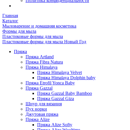
Политика конфиденциальности
Главная
Каталог
Мыловарение и домашняя косметика
Формы для мыла
Пластиковые формы для мыла
Пластиковые формы для мыла Новый Год
Пряжа
Пряжа Artland
Пряжа Fibra Natura
Пряжа Himalaya
Пряжа Himalaya Velvet
Пряжа Himalaya Dolphin baby
Пряжа Etrofil Yonca Baby
Пряжа Gazzal
Пряжа Gazzal Baby Bamboo
Пряжа Gazzal Giza
Шнур для вязания
Пух норки
Джутовая пряжа
Пряжа Alize
Пряжа Alize Softy
Пряжа Alize Wooltime