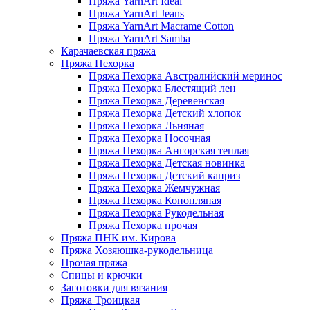
Пряжа YarnArt Ideal
Пряжа YarnArt Jeans
Пряжа YarnArt Macrame Cotton
Пряжа YarnArt Samba
Карачаевская пряжа
Пряжа Пехорка
Пряжа Пехорка Австралийский меринос
Пряжа Пехорка Блестящий лен
Пряжа Пехорка Деревенская
Пряжа Пехорка Детский хлопок
Пряжа Пехорка Льняная
Пряжа Пехорка Носочная
Пряжа Пехорка Ангорская теплая
Пряжа Пехорка Детская новинка
Пряжа Пехорка Детский каприз
Пряжа Пехорка Жемчужная
Пряжа Пехорка Конопляная
Пряжа Пехорка Рукодельная
Пряжа Пехорка прочая
Пряжа ПНК им. Кирова
Пряжа Хозяюшка-рукодельница
Прочая пряжа
Спицы и крючки
Заготовки для вязания
Пряжа Троицкая