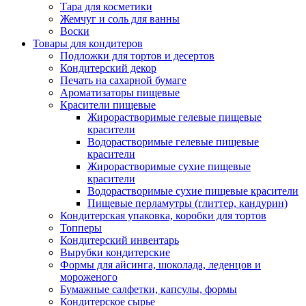
Тара для косметики
Жемчуг и соль для ванны
Воски
Товары для кондитеров
Подложки для тортов и десертов
Кондитерский декор
Печать на сахарной бумаге
Ароматизаторы пищевые
Красители пищевые
Жирорастворимые гелевые пищевые
красители
Водорастворимые гелевые пищевые
красители
Жирорастворимые сухие пищевые
красители
Водорастворимые сухие пищевые красители
Пищевые перламутры (глиттер, кандурин)
Кондитерская упаковка, коробки для тортов
Топперы
Кондитерский инвентарь
Вырубки кондитерские
Формы для айсинга, шоколада, леденцов и
мороженого
Бумажные салфетки, капсулы, формы
Кондитерское сырье