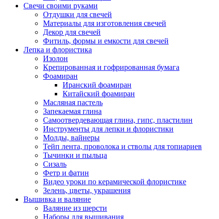
Свечи своими руками
Отдушки для свечей
Материалы для изготовления свечей
Декор для свечей
Фитиль, формы и емкости для свечей
Лепка и флористика
Изолон
Крепированная и гофрированная бумага
Фоамиран
Иранский фоамиран
Китайский фоамиран
Масляная пастель
Запекаемая глина
Самоотвердевающая глина, гипс, пластилин
Инструменты для лепки и флористики
Молды, вайнеры
Тейп лента, проволока и стволы для топиариев
Тычинки и пыльца
Сизаль
Фетр и фатин
Видео уроки по керамической флористике
Зелень, цветы, украшения
Вышивка и валяние
Валяние из шерсти
Наборы для вышивания