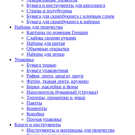
Бумага и инструменты для квиллинга
Стразы и полубусины
Бумага для скрапбукинга с клеевым слоем
Бумага для скрапбукинга в наборах
Наборы для творчества
Картины по номерам Геншин
Слаймы своими руками
Наборы для шитья
Объемные открытки
Наборы для лепки
Упаковка
Бумага тишью
Бумага упаковочная
Рафия, лента, шпагат, шнур
Фатин, тканая лента, кружево
Бирки, наклейки и фоны
Наполнитель бумажный (стружка)
Топперы, прищепки и декор
Пакеты
Конверты
Коробки
Прочая упаковка
Книги и инструменты
Инструменты и материалы для творчества