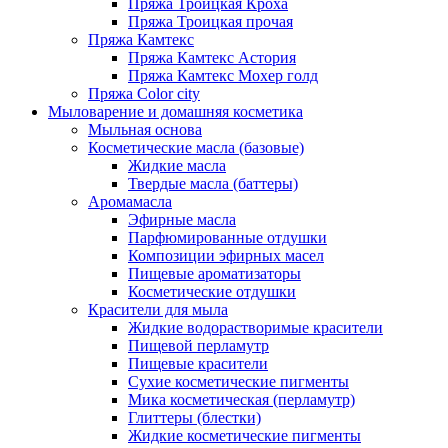
Пряжа Троицкая Кроха
Пряжа Троицкая прочая
Пряжа Камтекс
Пряжа Камтекс Астория
Пряжа Камтекс Мохер голд
Пряжа Color city
Мыловарение и домашняя косметика
Мыльная основа
Косметические масла (базовые)
Жидкие масла
Твердые масла (баттеры)
Аромамасла
Эфирные масла
Парфюмированные отдушки
Композиции эфирных масел
Пищевые ароматизаторы
Косметические отдушки
Красители для мыла
Жидкие водорастворимые красители
Пищевой перламутр
Пищевые красители
Сухие косметические пигменты
Мика косметическая (перламутр)
Глиттеры (блестки)
Жидкие косметические пигменты