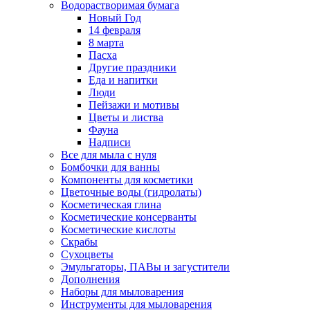
Водорастворимая бумага
Новый Год
14 февраля
8 марта
Пасха
Другие праздники
Еда и напитки
Люди
Пейзажи и мотивы
Цветы и листва
Фауна
Надписи
Все для мыла с нуля
Бомбочки для ванны
Компоненты для косметики
Цветочные воды (гидролаты)
Косметическая глина
Косметические консерванты
Косметические кислоты
Скрабы
Сухоцветы
Эмульгаторы, ПАВы и загустители
Дополнения
Наборы для мыловарения
Инструменты для мыловарения