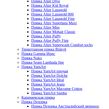
Пряжа Alize Diva
Пряжа Alize Kid Royal
Пряжа Alize Lanagold
Пряжа Alize Lanagold 800
Пряжа Alize Lanagold Fine
Пряжа Alize Superlana Maxi
Пряжа Alize Miss
Пряжа Alize Mohair Classic
Пряжа Alize Puffy
Пряжа Alize Puffy Fine
Пряжа Alize Superwash Comfort socks
Трикотажная пряжа Biskvit
Пряжа Gamma Ирис
Пряжа Nako
Пряжа Seam Lambada fine
Пряжа YarnArt
Пряжа YarnArt прочая
Пряжа YarnArt Dolche
Пряжа YarnArt Ideal
Пряжа YarnArt Jeans
Пряжа YarnArt Macrame Cotton
Пряжа YarnArt Samba
Карачаевская пряжа
Пряжа Пехорка
Пряжа Пехорка Австралийский меринос