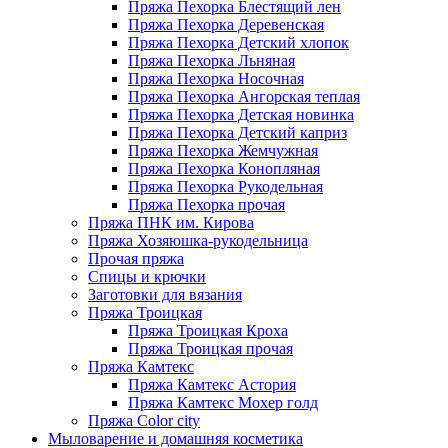
Пряжа Пехорка Блестящий лен
Пряжа Пехорка Деревенская
Пряжа Пехорка Детский хлопок
Пряжа Пехорка Льняная
Пряжа Пехорка Носочная
Пряжа Пехорка Ангорская теплая
Пряжа Пехорка Детская новинка
Пряжа Пехорка Детский каприз
Пряжа Пехорка Жемчужная
Пряжа Пехорка Конопляная
Пряжа Пехорка Рукодельная
Пряжа Пехорка прочая
Пряжа ПНК им. Кирова
Пряжа Хозяюшка-рукодельница
Прочая пряжа
Спицы и крючки
Заготовки для вязания
Пряжа Троицкая
Пряжа Троицкая Кроха
Пряжа Троицкая прочая
Пряжа Камтекс
Пряжа Камтекс Астория
Пряжа Камтекс Мохер голд
Пряжа Color city
Мыловарение и домашняя косметика