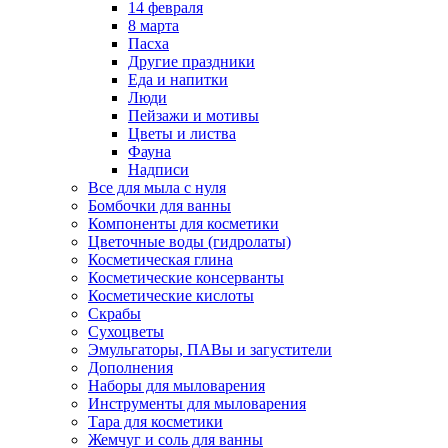
14 февраля
8 марта
Пасха
Другие праздники
Еда и напитки
Люди
Пейзажи и мотивы
Цветы и листва
Фауна
Надписи
Все для мыла с нуля
Бомбочки для ванны
Компоненты для косметики
Цветочные воды (гидролаты)
Косметическая глина
Косметические консерванты
Косметические кислоты
Скрабы
Сухоцветы
Эмульгаторы, ПАВы и загустители
Дополнения
Наборы для мыловарения
Инструменты для мыловарения
Тара для косметики
Жемчуг и соль для ванны