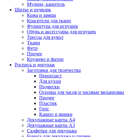
Мулине, канитель
Шитье и печворк
Кожа и замша
Красители для ткани
Фурнитура для игрушек
Обувь и аксессуары для игрушек
Трессы для кукол
Ткани
Фетр
Прочее
Кружево и фатин
Роспись и декупаж
Заготовки для творчества
Пенопласт
Для кухни
Подвески
Основы для часов и часовые механизмы
Прочее
Пластик
Гипс
Кашпо и ящики
Декупажные карты А4
Декупажные карты А3
Салфетки для декупажа
Бумага для декупажа и прочее