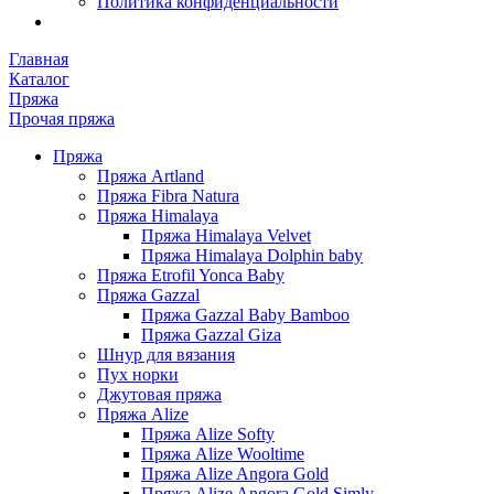
Политика конфиденциальности
Главная
Каталог
Пряжа
Прочая пряжа
Пряжа
Пряжа Artland
Пряжа Fibra Natura
Пряжа Himalaya
Пряжа Himalaya Velvet
Пряжа Himalaya Dolphin baby
Пряжа Etrofil Yonca Baby
Пряжа Gazzal
Пряжа Gazzal Baby Bamboo
Пряжа Gazzal Giza
Шнур для вязания
Пух норки
Джутовая пряжа
Пряжа Alize
Пряжа Alize Softy
Пряжа Alize Wooltime
Пряжа Alize Angora Gold
Пряжа Alize Angora Gold Simly