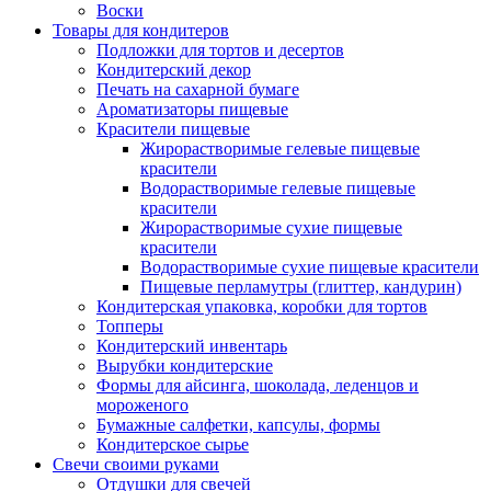
Воски
Товары для кондитеров
Подложки для тортов и десертов
Кондитерский декор
Печать на сахарной бумаге
Ароматизаторы пищевые
Красители пищевые
Жирорастворимые гелевые пищевые
красители
Водорастворимые гелевые пищевые
красители
Жирорастворимые сухие пищевые
красители
Водорастворимые сухие пищевые красители
Пищевые перламутры (глиттер, кандурин)
Кондитерская упаковка, коробки для тортов
Топперы
Кондитерский инвентарь
Вырубки кондитерские
Формы для айсинга, шоколада, леденцов и
мороженого
Бумажные салфетки, капсулы, формы
Кондитерское сырье
Свечи своими руками
Отдушки для свечей