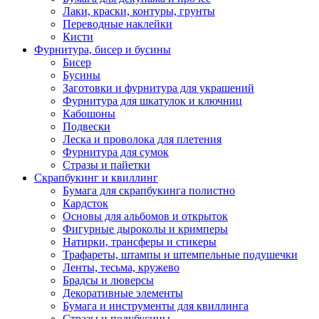
Лаки, краски, контуры, грунты
Переводные наклейки
Кисти
Фурнитура, бисер и бусины
Бисер
Бусины
Заготовки и фурнитура для украшений
Фурнитура для шкатулок и ключниц
Кабошоны
Подвески
Леска и проволока для плетения
Фурнитура для сумок
Стразы и пайетки
Скрапбукинг и квиллинг
Бумага для скрапбукинга полистно
Кардсток
Основы для альбомов и открыток
Фигурные дыроколы и кримперы
Натирки, трансферы и стикеры
Трафареты, штампы и штемпельные подушечки
Ленты, тесьма, кружево
Брадсы и люверсы
Декоративные элементы
Бумага и инструменты для квиллинга
Стразы и полубусины