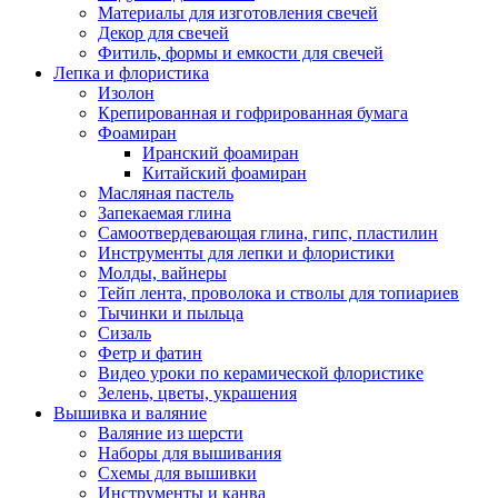
Материалы для изготовления свечей
Декор для свечей
Фитиль, формы и емкости для свечей
Лепка и флористика
Изолон
Крепированная и гофрированная бумага
Фоамиран
Иранский фоамиран
Китайский фоамиран
Масляная пастель
Запекаемая глина
Самоотвердевающая глина, гипс, пластилин
Инструменты для лепки и флористики
Молды, вайнеры
Тейп лента, проволока и стволы для топиариев
Тычинки и пыльца
Сизаль
Фетр и фатин
Видео уроки по керамической флористике
Зелень, цветы, украшения
Вышивка и валяние
Валяние из шерсти
Наборы для вышивания
Схемы для вышивки
Инструменты и канва