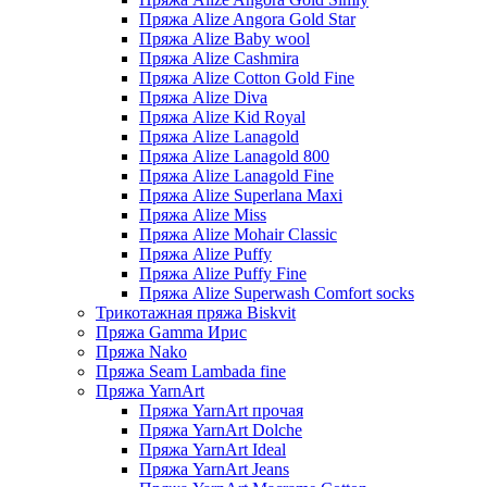
Пряжа Alize Angora Gold Star
Пряжа Alize Baby wool
Пряжа Alize Cashmira
Пряжа Alize Cotton Gold Fine
Пряжа Alize Diva
Пряжа Alize Kid Royal
Пряжа Alize Lanagold
Пряжа Alize Lanagold 800
Пряжа Alize Lanagold Fine
Пряжа Alize Superlana Maxi
Пряжа Alize Miss
Пряжа Alize Mohair Classic
Пряжа Alize Puffy
Пряжа Alize Puffy Fine
Пряжа Alize Superwash Comfort socks
Трикотажная пряжа Biskvit
Пряжа Gamma Ирис
Пряжа Nako
Пряжа Seam Lambada fine
Пряжа YarnArt
Пряжа YarnArt прочая
Пряжа YarnArt Dolche
Пряжа YarnArt Ideal
Пряжа YarnArt Jeans