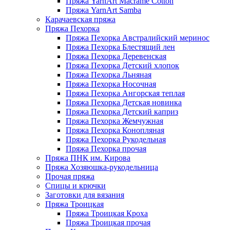
Пряжа YarnArt Macrame Cotton
Пряжа YarnArt Samba
Карачаевская пряжа
Пряжа Пехорка
Пряжа Пехорка Австралийский меринос
Пряжа Пехорка Блестящий лен
Пряжа Пехорка Деревенская
Пряжа Пехорка Детский хлопок
Пряжа Пехорка Льняная
Пряжа Пехорка Носочная
Пряжа Пехорка Ангорская теплая
Пряжа Пехорка Детская новинка
Пряжа Пехорка Детский каприз
Пряжа Пехорка Жемчужная
Пряжа Пехорка Конопляная
Пряжа Пехорка Рукодельная
Пряжа Пехорка прочая
Пряжа ПНК им. Кирова
Пряжа Хозяюшка-рукодельница
Прочая пряжа
Спицы и крючки
Заготовки для вязания
Пряжа Троицкая
Пряжа Троицкая Кроха
Пряжа Троицкая прочая