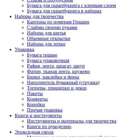
Бумага для скрапбукинга с клеевым слоем
Бумага для скрапбукинга в наборах
Наборы для творчества
Картины по номерам Геншин
Слаймы своими руками
Наборы для шитья
Объемные открытки
Наборы для лепки
Упаковка
Бумага тишью
Бумага упаковочная
Рафия, лента, шпагат, шнур
Фатин, тканая лента, кружево
Бирки, наклейки и фоны
Наполнитель бумажный (стружка)
Топперы, прищепки и декор
Пакеты
Конверты
Коробки
Прочая упаковка
Книги и инструменты
Инструменты и материалы для творчества
Книги по рукоделию
Эпоксидная смола