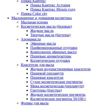
Пряжа Камтекс
Пряжа Камтекс Астория
Пряжа Камтекс Мохер голд
Пряжа Color city
Мыловарение и домашняя косметика
Мыльная основа
Косметические масла (базовые)
Жидкие масла
Твердые масла (баттеры)
Аромамасла
Эфирные масла
Парфюмированные отдушки
Композиции эфирных масел
Пищевые ароматизаторы
Косметические отдушки
Красители для мыла
Жидкие водорастворимые красители
Пищевой перламутр
Пищевые красители
Сухие косметические пигменты
Мика косметическая (перламутр)
Глиттеры (блестки)
Жидкие косметические пигменты
Косметические пигменты 50/100 г
Формы для мыла