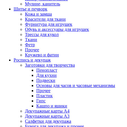
Мулине, канитель
Шитье и печворк
Кожа и замша
Красители для ткани
Фурнитура для игрушек
Обувь и аксессуары для игрушек
Трессы для кукол
Ткани
Фетр
Прочее
Кружево и фатин
Роспись и декупаж
Заготовки для творчества
Пенопласт
Для кухни
Подвески
Основы для часов и часовые механизмы
Прочее
Пластик
Гипс
Кашпо и ящики
Декупажные карты А4
Декупажные карты А3
Салфетки для декупажа
Бумага для декупажа и прочее