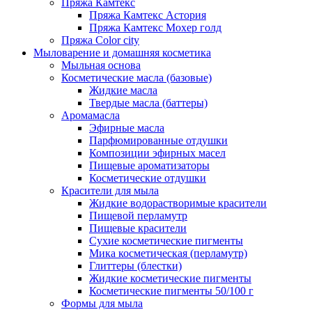
Пряжа Камтекс
Пряжа Камтекс Астория
Пряжа Камтекс Мохер голд
Пряжа Color city
Мыловарение и домашняя косметика
Мыльная основа
Косметические масла (базовые)
Жидкие масла
Твердые масла (баттеры)
Аромамасла
Эфирные масла
Парфюмированные отдушки
Композиции эфирных масел
Пищевые ароматизаторы
Косметические отдушки
Красители для мыла
Жидкие водорастворимые красители
Пищевой перламутр
Пищевые красители
Сухие косметические пигменты
Мика косметическая (перламутр)
Глиттеры (блестки)
Жидкие косметические пигменты
Косметические пигменты 50/100 г
Формы для мыла