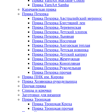
Пряжа YarnArt Macrame Cotton
Пряжа YarnArt Samba
Карачаевская пряжа
Пряжа Пехорка
Пряжа Пехорка Австралийский меринос
Пряжа Пехорка Блестящий лен
Пряжа Пехорка Деревенская
Пряжа Пехорка Детский хлопок
Пряжа Пехорка Льняная
Пряжа Пехорка Носочная
Пряжа Пехорка Ангорская теплая
Пряжа Пехорка Детская новинка
Пряжа Пехорка Детский каприз
Пряжа Пехорка Жемчужная
Пряжа Пехорка Конопляная
Пряжа Пехорка Рукодельная
Пряжа Пехорка прочая
Пряжа ПНК им. Кирова
Пряжа Хозяюшка-рукодельница
Прочая пряжа
Спицы и крючки
Заготовки для вязания
Пряжа Троицкая
Пряжа Троицкая Кроха
Пряжа Троицкая прочая