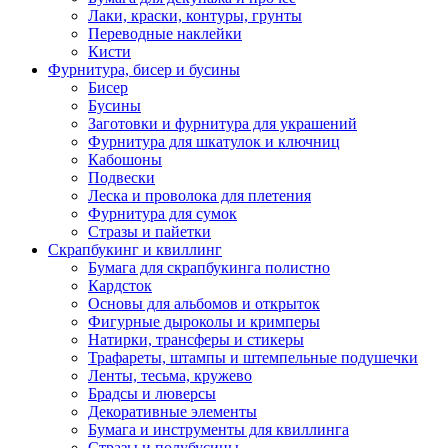
Лаки, краски, контуры, грунты
Переводные наклейки
Кисти
Фурнитура, бисер и бусины
Бисер
Бусины
Заготовки и фурнитура для украшений
Фурнитура для шкатулок и ключниц
Кабошоны
Подвески
Леска и проволока для плетения
Фурнитура для сумок
Стразы и пайетки
Скрапбукинг и квиллинг
Бумага для скрапбукинга полистно
Кардсток
Основы для альбомов и открыток
Фигурные дыроколы и кримперы
Натирки, трансферы и стикеры
Трафареты, штампы и штемпельные подушечки
Ленты, тесьма, кружево
Брадсы и люверсы
Декоративные элементы
Бумага и инструменты для квиллинга
Стразы и полубусины