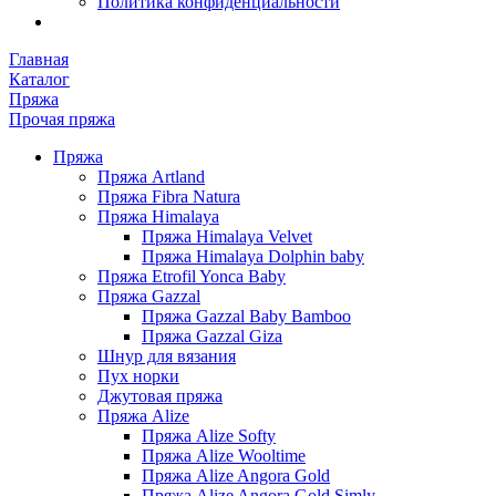
Политика конфиденциальности
Главная
Каталог
Пряжа
Прочая пряжа
Пряжа
Пряжа Artland
Пряжа Fibra Natura
Пряжа Himalaya
Пряжа Himalaya Velvet
Пряжа Himalaya Dolphin baby
Пряжа Etrofil Yonca Baby
Пряжа Gazzal
Пряжа Gazzal Baby Bamboo
Пряжа Gazzal Giza
Шнур для вязания
Пух норки
Джутовая пряжа
Пряжа Alize
Пряжа Alize Softy
Пряжа Alize Wooltime
Пряжа Alize Angora Gold
Пряжа Alize Angora Gold Simly