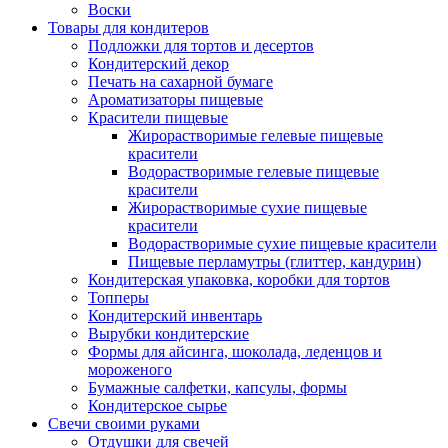
Воски
Товары для кондитеров
Подложки для тортов и десертов
Кондитерский декор
Печать на сахарной бумаге
Ароматизаторы пищевые
Красители пищевые
Жирорастворимые гелевые пищевые
красители
Водорастворимые гелевые пищевые
красители
Жирорастворимые сухие пищевые
красители
Водорастворимые сухие пищевые красители
Пищевые перламутры (глиттер, кандурин)
Кондитерская упаковка, коробки для тортов
Топперы
Кондитерский инвентарь
Вырубки кондитерские
Формы для айсинга, шоколада, леденцов и
мороженого
Бумажные салфетки, капсулы, формы
Кондитерское сырье
Свечи своими руками
Отдушки для свечей