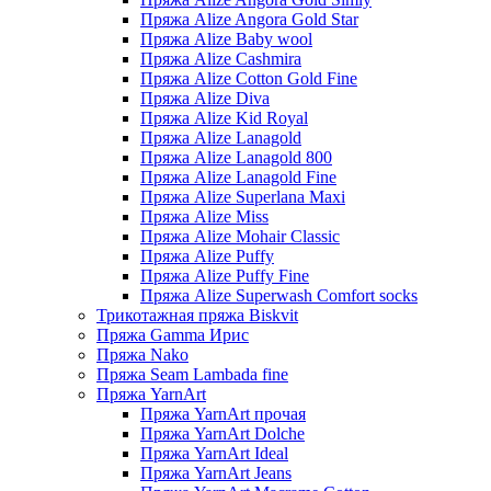
Пряжа Alize Angora Gold Star
Пряжа Alize Baby wool
Пряжа Alize Cashmira
Пряжа Alize Cotton Gold Fine
Пряжа Alize Diva
Пряжа Alize Kid Royal
Пряжа Alize Lanagold
Пряжа Alize Lanagold 800
Пряжа Alize Lanagold Fine
Пряжа Alize Superlana Maxi
Пряжа Alize Miss
Пряжа Alize Mohair Classic
Пряжа Alize Puffy
Пряжа Alize Puffy Fine
Пряжа Alize Superwash Comfort socks
Трикотажная пряжа Biskvit
Пряжа Gamma Ирис
Пряжа Nako
Пряжа Seam Lambada fine
Пряжа YarnArt
Пряжа YarnArt прочая
Пряжа YarnArt Dolche
Пряжа YarnArt Ideal
Пряжа YarnArt Jeans