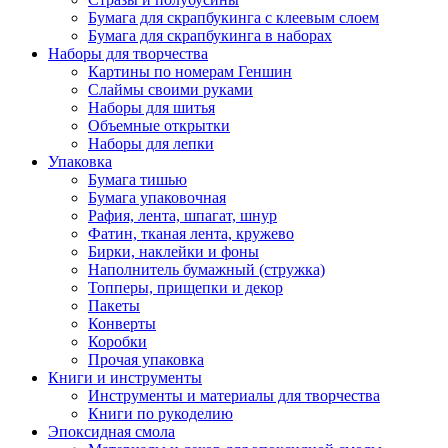
Бумага для скрапбукинга с клеевым слоем
Бумага для скрапбукинга в наборах
Наборы для творчества
Картины по номерам Геншин
Слаймы своими руками
Наборы для шитья
Объемные открытки
Наборы для лепки
Упаковка
Бумага тишью
Бумага упаковочная
Рафия, лента, шпагат, шнур
Фатин, тканая лента, кружево
Бирки, наклейки и фоны
Наполнитель бумажный (стружка)
Топперы, прищепки и декор
Пакеты
Конверты
Коробки
Прочая упаковка
Книги и инструменты
Инструменты и материалы для творчества
Книги по рукоделию
Эпоксидная смола