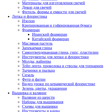
Материалы для изготовления свечей
Декор для свечей
Фитиль, формы и емкости для свечей
Лепка и флористика
Изолон
Крепированная и гофрированная бумага
Фоамиран
Иранский фоамиран
Китайский фоамиран
Масляная пастель
Запекаемая глина
Самоотвердевающая глина, гипс, пластилин
Инструменты для лепки и флористики
Молды, вайнеры
Тейп лента, проволока и стволы для топиариев
Тычинки и пыльца
Сизаль
Фетр и фатин
Видео уроки по керамической флористике
Зелень, цветы, украшения
Вышивка и валяние
Валяние из шерсти
Наборы для вышивания
Схемы для вышивки
Инструменты и канва