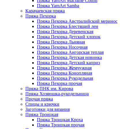
Пряжа YarnArt Macrame Cotton
Пряжа YarnArt Samba
Карачаевская пряжа
Пряжа Пехорка
Пряжа Пехорка Австралийский меринос
Пряжа Пехорка Блестящий лен
Пряжа Пехорка Деревенская
Пряжа Пехорка Детский хлопок
Пряжа Пехорка Льняная
Пряжа Пехорка Носочная
Пряжа Пехорка Ангорская теплая
Пряжа Пехорка Детская новинка
Пряжа Пехорка Детский каприз
Пряжа Пехорка Жемчужная
Пряжа Пехорка Конопляная
Пряжа Пехорка Рукодельная
Пряжа Пехорка прочая
Пряжа ПНК им. Кирова
Пряжа Хозяюшка-рукодельница
Прочая пряжа
Спицы и крючки
Заготовки для вязания
Пряжа Троицкая
Пряжа Троицкая Кроха
Пряжа Троицкая прочая