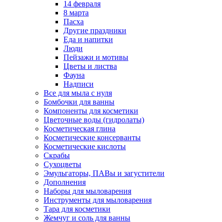
14 февраля
8 марта
Пасха
Другие праздники
Еда и напитки
Люди
Пейзажи и мотивы
Цветы и листва
Фауна
Надписи
Все для мыла с нуля
Бомбочки для ванны
Компоненты для косметики
Цветочные воды (гидролаты)
Косметическая глина
Косметические консерванты
Косметические кислоты
Скрабы
Сухоцветы
Эмульгаторы, ПАВы и загустители
Дополнения
Наборы для мыловарения
Инструменты для мыловарения
Тара для косметики
Жемчуг и соль для ванны