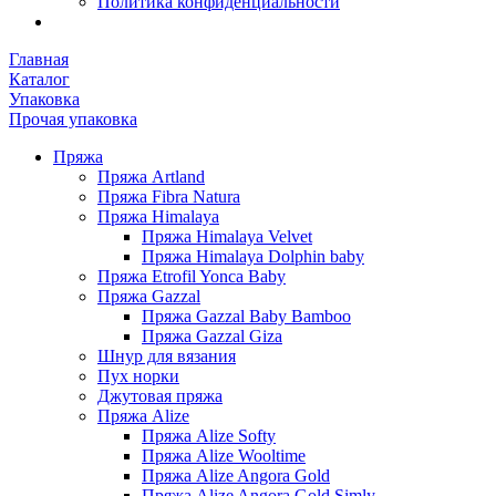
Политика конфиденциальности
Главная
Каталог
Упаковка
Прочая упаковка
Пряжа
Пряжа Artland
Пряжа Fibra Natura
Пряжа Himalaya
Пряжа Himalaya Velvet
Пряжа Himalaya Dolphin baby
Пряжа Etrofil Yonca Baby
Пряжа Gazzal
Пряжа Gazzal Baby Bamboo
Пряжа Gazzal Giza
Шнур для вязания
Пух норки
Джутовая пряжа
Пряжа Alize
Пряжа Alize Softy
Пряжа Alize Wooltime
Пряжа Alize Angora Gold
Пряжа Alize Angora Gold Simly