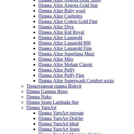
Пряжа Alize Angora Gold Star
Пряжа Alize Baby wool
Пряжа Alize Cashmira
Пряжа Alize Cotton Gold Fine
Пряжа Alize Diva
Пряжа Alize Kid Royal
Пряжа Alize Lanagold
Пряжа Alize Lanagold 800
Пряжа Alize Lanagold Fine
Пряжа Alize Superlana Maxi
Пряжа Alize Miss
Пряжа Alize Mohair Classic
Пряжа Alize Puffy
Пряжа Alize Puffy Fine
Пряжа Alize Superwash Comfort socks
Трикотажная пряжа Biskvit
Пряжа Gamma Ирис
Пряжа Nako
Пряжа Seam Lambada fine
Пряжа YarnArt
Пряжа YarnArt прочая
Пряжа YarnArt Dolche
Пряжа YarnArt Ideal
Пряжа YarnArt Jeans