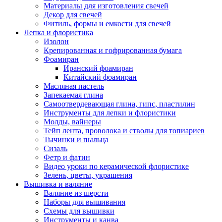
Материалы для изготовления свечей
Декор для свечей
Фитиль, формы и емкости для свечей
Лепка и флористика
Изолон
Крепированная и гофрированная бумага
Фоамиран
Иранский фоамиран
Китайский фоамиран
Масляная пастель
Запекаемая глина
Самоотвердевающая глина, гипс, пластилин
Инструменты для лепки и флористики
Молды, вайнеры
Тейп лента, проволока и стволы для топиариев
Тычинки и пыльца
Сизаль
Фетр и фатин
Видео уроки по керамической флористике
Зелень, цветы, украшения
Вышивка и валяние
Валяние из шерсти
Наборы для вышивания
Схемы для вышивки
Инструменты и канва