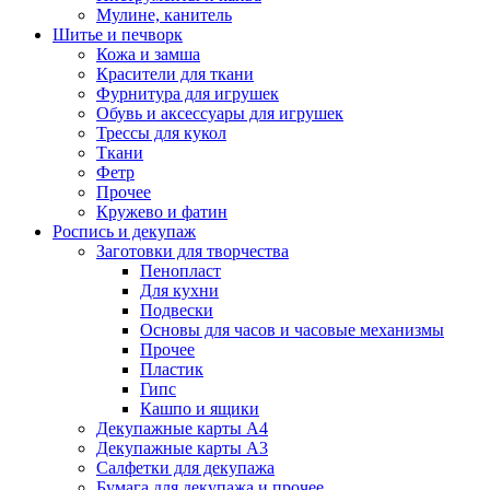
Мулине, канитель
Шитье и печворк
Кожа и замша
Красители для ткани
Фурнитура для игрушек
Обувь и аксессуары для игрушек
Трессы для кукол
Ткани
Фетр
Прочее
Кружево и фатин
Роспись и декупаж
Заготовки для творчества
Пенопласт
Для кухни
Подвески
Основы для часов и часовые механизмы
Прочее
Пластик
Гипс
Кашпо и ящики
Декупажные карты А4
Декупажные карты А3
Салфетки для декупажа
Бумага для декупажа и прочее