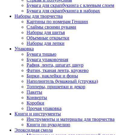
Бумага для скрапбукинга с клеевым слоем
Бумага для скрапбукинга в наборах
Наборы для творчества
Картины по номерам Геншин
Слаймы своими руками
Наборы для шитья
Объемные открытки
Наборы для лепки
Упаковка
Бумага тишью
Бумага упаковочная
Рафия, лента, шпагат, шнур
Фатин, тканая лента, кружево
Бирки, наклейки и фоны
Наполнитель бумажный (стружка)
Топперы, прищепки и декор
Пакеты
Конверты
Коробки
Прочая упаковка
Книги и инструменты
Инструменты и материалы для творчества
Книги по рукоделию
Эпоксидная смола