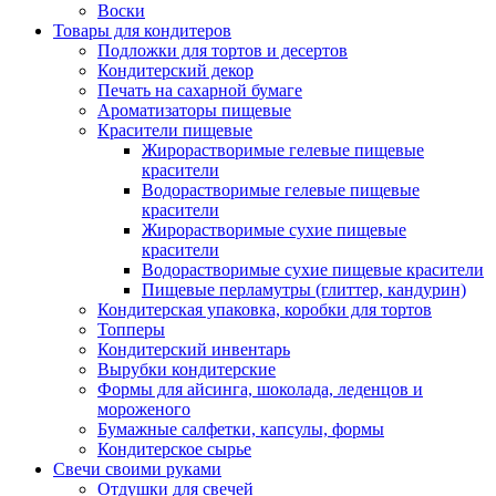
Воски
Товары для кондитеров
Подложки для тортов и десертов
Кондитерский декор
Печать на сахарной бумаге
Ароматизаторы пищевые
Красители пищевые
Жирорастворимые гелевые пищевые
красители
Водорастворимые гелевые пищевые
красители
Жирорастворимые сухие пищевые
красители
Водорастворимые сухие пищевые красители
Пищевые перламутры (глиттер, кандурин)
Кондитерская упаковка, коробки для тортов
Топперы
Кондитерский инвентарь
Вырубки кондитерские
Формы для айсинга, шоколада, леденцов и
мороженого
Бумажные салфетки, капсулы, формы
Кондитерское сырье
Свечи своими руками
Отдушки для свечей