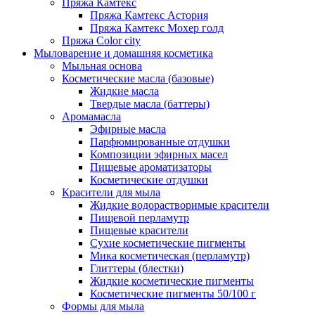
Пряжа Камтекс
Пряжа Камтекс Астория
Пряжа Камтекс Мохер голд
Пряжа Color city
Мыловарение и домашняя косметика
Мыльная основа
Косметические масла (базовые)
Жидкие масла
Твердые масла (баттеры)
Аромамасла
Эфирные масла
Парфюмированные отдушки
Композиции эфирных масел
Пищевые ароматизаторы
Косметические отдушки
Красители для мыла
Жидкие водорастворимые красители
Пищевой перламутр
Пищевые красители
Сухие косметические пигменты
Мика косметическая (перламутр)
Глиттеры (блестки)
Жидкие косметические пигменты
Косметические пигменты 50/100 г
Формы для мыла