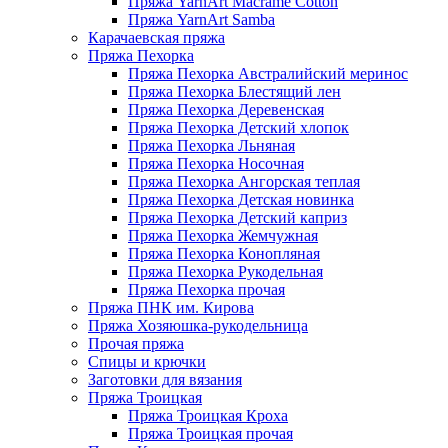
Пряжа YarnArt Macrame Cotton
Пряжа YarnArt Samba
Карачаевская пряжа
Пряжа Пехорка
Пряжа Пехорка Австралийский меринос
Пряжа Пехорка Блестящий лен
Пряжа Пехорка Деревенская
Пряжа Пехорка Детский хлопок
Пряжа Пехорка Льняная
Пряжа Пехорка Носочная
Пряжа Пехорка Ангорская теплая
Пряжа Пехорка Детская новинка
Пряжа Пехорка Детский каприз
Пряжа Пехорка Жемчужная
Пряжа Пехорка Конопляная
Пряжа Пехорка Рукодельная
Пряжа Пехорка прочая
Пряжа ПНК им. Кирова
Пряжа Хозяюшка-рукодельница
Прочая пряжа
Спицы и крючки
Заготовки для вязания
Пряжа Троицкая
Пряжа Троицкая Кроха
Пряжа Троицкая прочая