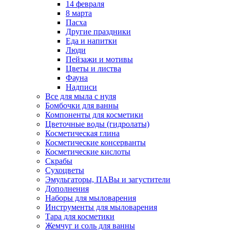
14 февраля
8 марта
Пасха
Другие праздники
Еда и напитки
Люди
Пейзажи и мотивы
Цветы и листва
Фауна
Надписи
Все для мыла с нуля
Бомбочки для ванны
Компоненты для косметики
Цветочные воды (гидролаты)
Косметическая глина
Косметические консерванты
Косметические кислоты
Скрабы
Сухоцветы
Эмульгаторы, ПАВы и загустители
Дополнения
Наборы для мыловарения
Инструменты для мыловарения
Тара для косметики
Жемчуг и соль для ванны