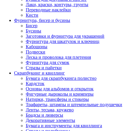
Лаки, краски, контуры, грунты
Переводные наклейки
Кисти
Фурнитура, бисер и бусины
Бисер
Бусины
Заготовки и фурнитура для украшений
Фурнитура для шкатулок и ключниц
Кабошоны
Подвески
Леска и проволока для плетения
Фурнитура для сумок
Стразы и пайетки
Скрапбукинг и квиллинг
Бумага для скрапбукинга полистно
Кардсток
Основы для альбомов и открыток
Фигурные дыроколы и кримперы
Натирки, трансферы и стикеры
Трафареты, штампы и штемпельные подушечки
Ленты, тесьма, кружево
Брадсы и люверсы
Декоративные элементы
Бумага и инструменты для квиллинга
Стразы и полубусины