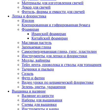
Материалы для изготовления свечей
Декор для свечей
Фитиль, формы и емкости для свечей
Лепка и флористика
Изолон
Крепированная и гофрированная бумага
Фоамиран
Иранский фоамиран
Китайский фоамиран
Масляная пастель
Запекаемая глина
Самоотвердевающая глина, гипс, пластилин
Инструменты для лепки и флористики
Молды, вайнеры
Тейп лента, проволока и стволы для топиариев
Тычинки и пыльца
Сизаль
Фетр и фатин
Видео уроки по керамической флористике
Зелень, цветы, украшения
Вышивка и валяние
Валяние из шерсти
Наборы для вышивания
Схемы для вышивки
Инструменты и канва