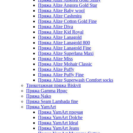
Пряжа Alize Angora Gold Star
Пряжа Alize Baby wool
Пряжа Alize Cashmira
Пряжа Alize Cotton Gold Fine
Пряжа Alize Diva
Пряжа Alize Kid Royal
Пряжа Alize Lanagold
Пряжа Alize Lanagold 800
Пряжа Alize Lanagold Fine
Пряжа Alize Superlana Maxi
Пряжа Alize Miss
Пряжа Alize Mohair Classic
Пряжа Alize Puffy
Пряжа Alize Puffy Fine
Пряжа Alize Superwash Comfort socks
Трикотажная пряжа Biskvit
Пряжа Gamma Ирис
Пряжа Nako
Пряжа Seam Lambada fine
Пряжа YarnArt
Пряжа YarnArt прочая
Пряжа YarnArt Dolche
Пряжа YarnArt Ideal
Пряжа YarnArt Jeans