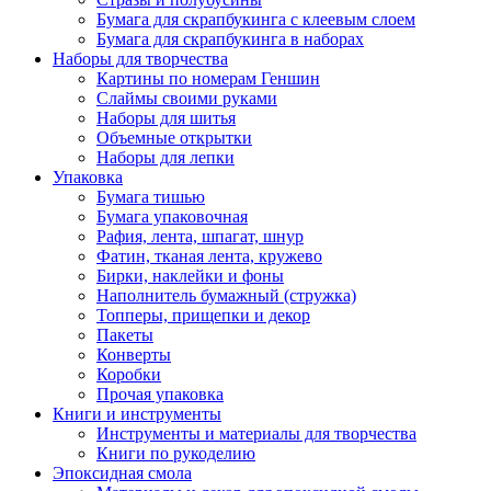
Бумага для скрапбукинга с клеевым слоем
Бумага для скрапбукинга в наборах
Наборы для творчества
Картины по номерам Геншин
Слаймы своими руками
Наборы для шитья
Объемные открытки
Наборы для лепки
Упаковка
Бумага тишью
Бумага упаковочная
Рафия, лента, шпагат, шнур
Фатин, тканая лента, кружево
Бирки, наклейки и фоны
Наполнитель бумажный (стружка)
Топперы, прищепки и декор
Пакеты
Конверты
Коробки
Прочая упаковка
Книги и инструменты
Инструменты и материалы для творчества
Книги по рукоделию
Эпоксидная смола