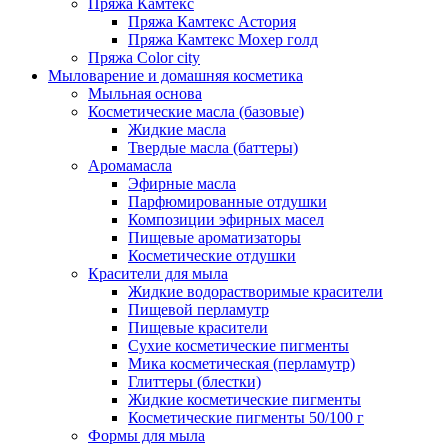
Пряжа Камтекс
Пряжа Камтекс Астория
Пряжа Камтекс Мохер голд
Пряжа Color city
Мыловарение и домашняя косметика
Мыльная основа
Косметические масла (базовые)
Жидкие масла
Твердые масла (баттеры)
Аромамасла
Эфирные масла
Парфюмированные отдушки
Композиции эфирных масел
Пищевые ароматизаторы
Косметические отдушки
Красители для мыла
Жидкие водорастворимые красители
Пищевой перламутр
Пищевые красители
Сухие косметические пигменты
Мика косметическая (перламутр)
Глиттеры (блестки)
Жидкие косметические пигменты
Косметические пигменты 50/100 г
Формы для мыла