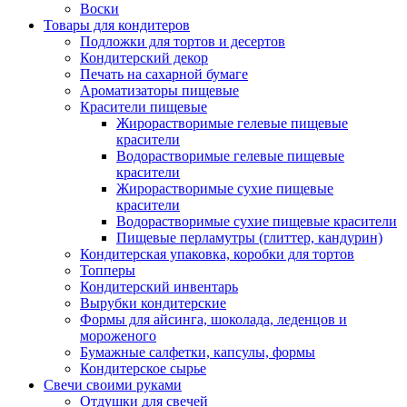
Воски
Товары для кондитеров
Подложки для тортов и десертов
Кондитерский декор
Печать на сахарной бумаге
Ароматизаторы пищевые
Красители пищевые
Жирорастворимые гелевые пищевые
красители
Водорастворимые гелевые пищевые
красители
Жирорастворимые сухие пищевые
красители
Водорастворимые сухие пищевые красители
Пищевые перламутры (глиттер, кандурин)
Кондитерская упаковка, коробки для тортов
Топперы
Кондитерский инвентарь
Вырубки кондитерские
Формы для айсинга, шоколада, леденцов и
мороженого
Бумажные салфетки, капсулы, формы
Кондитерское сырье
Свечи своими руками
Отдушки для свечей