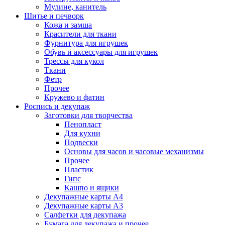
Мулине, канитель
Шитье и печворк
Кожа и замша
Красители для ткани
Фурнитура для игрушек
Обувь и аксессуары для игрушек
Трессы для кукол
Ткани
Фетр
Прочее
Кружево и фатин
Роспись и декупаж
Заготовки для творчества
Пенопласт
Для кухни
Подвески
Основы для часов и часовые механизмы
Прочее
Пластик
Гипс
Кашпо и ящики
Декупажные карты А4
Декупажные карты А3
Салфетки для декупажа
Бумага для декупажа и прочее