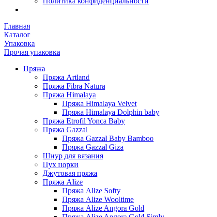
Политика конфиденциальности
Главная
Каталог
Упаковка
Прочая упаковка
Пряжа
Пряжа Artland
Пряжа Fibra Natura
Пряжа Himalaya
Пряжа Himalaya Velvet
Пряжа Himalaya Dolphin baby
Пряжа Etrofil Yonca Baby
Пряжа Gazzal
Пряжа Gazzal Baby Bamboo
Пряжа Gazzal Giza
Шнур для вязания
Пух норки
Джутовая пряжа
Пряжа Alize
Пряжа Alize Softy
Пряжа Alize Wooltime
Пряжа Alize Angora Gold
Пряжа Alize Angora Gold Simly