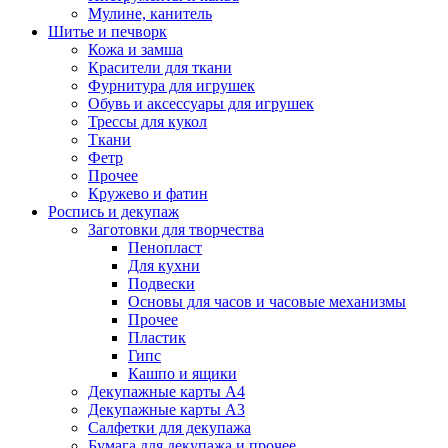
Мулине, канитель
Шитье и печворк
Кожа и замша
Красители для ткани
Фурнитура для игрушек
Обувь и аксессуары для игрушек
Трессы для кукол
Ткани
Фетр
Прочее
Кружево и фатин
Роспись и декупаж
Заготовки для творчества
Пенопласт
Для кухни
Подвески
Основы для часов и часовые механизмы
Прочее
Пластик
Гипс
Кашпо и ящики
Декупажные карты А4
Декупажные карты А3
Салфетки для декупажа
Бумага для декупажа и прочее