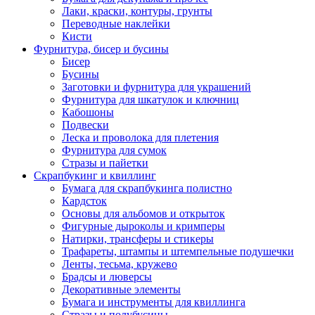
Лаки, краски, контуры, грунты
Переводные наклейки
Кисти
Фурнитура, бисер и бусины
Бисер
Бусины
Заготовки и фурнитура для украшений
Фурнитура для шкатулок и ключниц
Кабошоны
Подвески
Леска и проволока для плетения
Фурнитура для сумок
Стразы и пайетки
Скрапбукинг и квиллинг
Бумага для скрапбукинга полистно
Кардсток
Основы для альбомов и открыток
Фигурные дыроколы и кримперы
Натирки, трансферы и стикеры
Трафареты, штампы и штемпельные подушечки
Ленты, тесьма, кружево
Брадсы и люверсы
Декоративные элементы
Бумага и инструменты для квиллинга
Стразы и полубусины