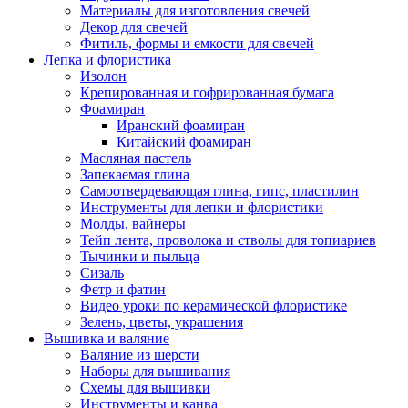
Материалы для изготовления свечей
Декор для свечей
Фитиль, формы и емкости для свечей
Лепка и флористика
Изолон
Крепированная и гофрированная бумага
Фоамиран
Иранский фоамиран
Китайский фоамиран
Масляная пастель
Запекаемая глина
Самоотвердевающая глина, гипс, пластилин
Инструменты для лепки и флористики
Молды, вайнеры
Тейп лента, проволока и стволы для топиариев
Тычинки и пыльца
Сизаль
Фетр и фатин
Видео уроки по керамической флористике
Зелень, цветы, украшения
Вышивка и валяние
Валяние из шерсти
Наборы для вышивания
Схемы для вышивки
Инструменты и канва