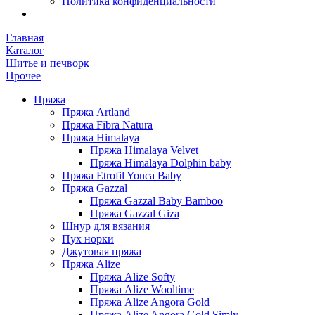
Политика конфиденциальности
Главная
Каталог
Шитье и печворк
Прочее
Пряжа
Пряжа Artland
Пряжа Fibra Natura
Пряжа Himalaya
Пряжа Himalaya Velvet
Пряжа Himalaya Dolphin baby
Пряжа Etrofil Yonca Baby
Пряжа Gazzal
Пряжа Gazzal Baby Bamboo
Пряжа Gazzal Giza
Шнур для вязания
Пух норки
Джутовая пряжа
Пряжа Alize
Пряжа Alize Softy
Пряжа Alize Wooltime
Пряжа Alize Angora Gold
Пряжа Alize Angora Gold Simly