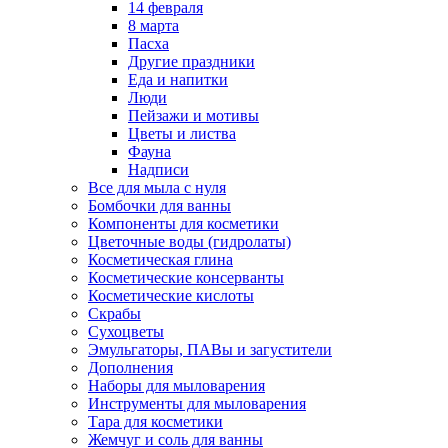
14 февраля
8 марта
Пасха
Другие праздники
Еда и напитки
Люди
Пейзажи и мотивы
Цветы и листва
Фауна
Надписи
Все для мыла с нуля
Бомбочки для ванны
Компоненты для косметики
Цветочные воды (гидролаты)
Косметическая глина
Косметические консерванты
Косметические кислоты
Скрабы
Сухоцветы
Эмульгаторы, ПАВы и загустители
Дополнения
Наборы для мыловарения
Инструменты для мыловарения
Тара для косметики
Жемчуг и соль для ванны