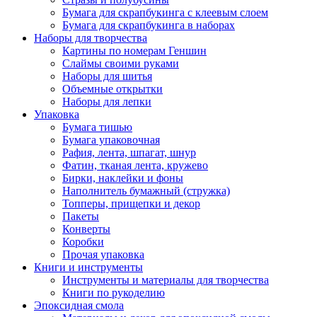
Бумага для скрапбукинга с клеевым слоем
Бумага для скрапбукинга в наборах
Наборы для творчества
Картины по номерам Геншин
Слаймы своими руками
Наборы для шитья
Объемные открытки
Наборы для лепки
Упаковка
Бумага тишью
Бумага упаковочная
Рафия, лента, шпагат, шнур
Фатин, тканая лента, кружево
Бирки, наклейки и фоны
Наполнитель бумажный (стружка)
Топперы, прищепки и декор
Пакеты
Конверты
Коробки
Прочая упаковка
Книги и инструменты
Инструменты и материалы для творчества
Книги по рукоделию
Эпоксидная смола