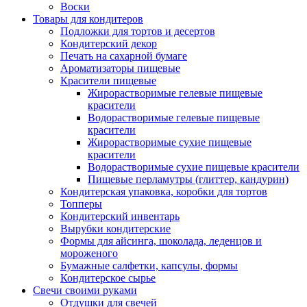
Воски
Товары для кондитеров
Подложки для тортов и десертов
Кондитерский декор
Печать на сахарной бумаге
Ароматизаторы пищевые
Красители пищевые
Жирорастворимые гелевые пищевые
красители
Водорастворимые гелевые пищевые
красители
Жирорастворимые сухие пищевые
красители
Водорастворимые сухие пищевые красители
Пищевые перламутры (глиттер, кандурин)
Кондитерская упаковка, коробки для тортов
Топперы
Кондитерский инвентарь
Вырубки кондитерские
Формы для айсинга, шоколада, леденцов и
мороженого
Бумажные салфетки, капсулы, формы
Кондитерское сырье
Свечи своими руками
Отдушки для свечей