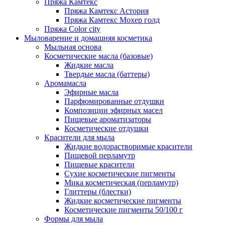
Пряжа Камтекс
Пряжа Камтекс Астория
Пряжа Камтекс Мохер голд
Пряжа Color city
Мыловарение и домашняя косметика
Мыльная основа
Косметические масла (базовые)
Жидкие масла
Твердые масла (баттеры)
Аромамасла
Эфирные масла
Парфюмированные отдушки
Композиции эфирных масел
Пищевые ароматизаторы
Косметические отдушки
Красители для мыла
Жидкие водорастворимые красители
Пищевой перламутр
Пищевые красители
Сухие косметические пигменты
Мика косметическая (перламутр)
Глиттеры (блестки)
Жидкие косметические пигменты
Косметические пигменты 50/100 г
Формы для мыла