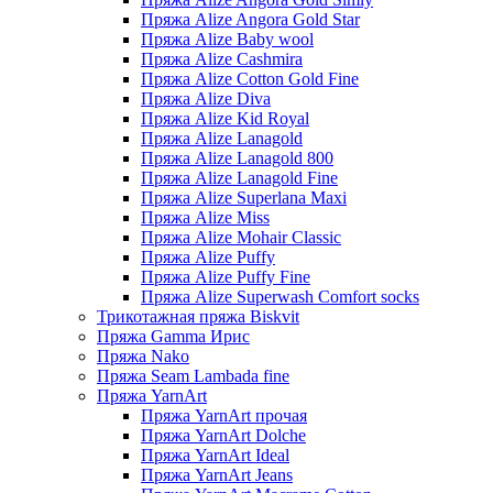
Пряжа Alize Angora Gold Star
Пряжа Alize Baby wool
Пряжа Alize Cashmira
Пряжа Alize Cotton Gold Fine
Пряжа Alize Diva
Пряжа Alize Kid Royal
Пряжа Alize Lanagold
Пряжа Alize Lanagold 800
Пряжа Alize Lanagold Fine
Пряжа Alize Superlana Maxi
Пряжа Alize Miss
Пряжа Alize Mohair Classic
Пряжа Alize Puffy
Пряжа Alize Puffy Fine
Пряжа Alize Superwash Comfort socks
Трикотажная пряжа Biskvit
Пряжа Gamma Ирис
Пряжа Nako
Пряжа Seam Lambada fine
Пряжа YarnArt
Пряжа YarnArt прочая
Пряжа YarnArt Dolche
Пряжа YarnArt Ideal
Пряжа YarnArt Jeans