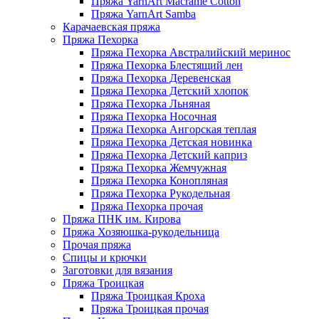
Пряжа YarnArt Macrame Cotton
Пряжа YarnArt Samba
Карачаевская пряжа
Пряжа Пехорка
Пряжа Пехорка Австралийский меринос
Пряжа Пехорка Блестящий лен
Пряжа Пехорка Деревенская
Пряжа Пехорка Детский хлопок
Пряжа Пехорка Льняная
Пряжа Пехорка Носочная
Пряжа Пехорка Ангорская теплая
Пряжа Пехорка Детская новинка
Пряжа Пехорка Детский каприз
Пряжа Пехорка Жемчужная
Пряжа Пехорка Конопляная
Пряжа Пехорка Рукодельная
Пряжа Пехорка прочая
Пряжа ПНК им. Кирова
Пряжа Хозяюшка-рукодельница
Прочая пряжа
Спицы и крючки
Заготовки для вязания
Пряжа Троицкая
Пряжа Троицкая Кроха
Пряжа Троицкая прочая