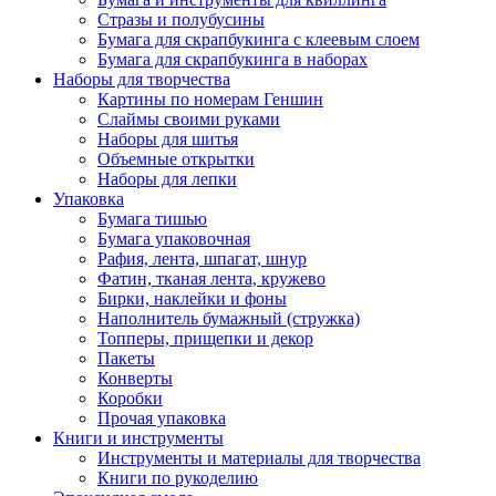
Стразы и полубусины
Бумага для скрапбукинга с клеевым слоем
Бумага для скрапбукинга в наборах
Наборы для творчества
Картины по номерам Геншин
Слаймы своими руками
Наборы для шитья
Объемные открытки
Наборы для лепки
Упаковка
Бумага тишью
Бумага упаковочная
Рафия, лента, шпагат, шнур
Фатин, тканая лента, кружево
Бирки, наклейки и фоны
Наполнитель бумажный (стружка)
Топперы, прищепки и декор
Пакеты
Конверты
Коробки
Прочая упаковка
Книги и инструменты
Инструменты и материалы для творчества
Книги по рукоделию