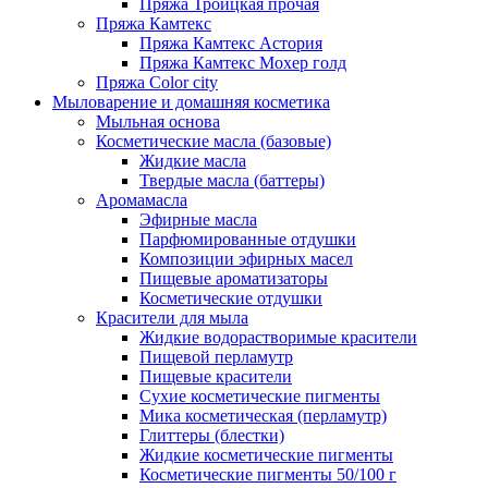
Пряжа Троицкая прочая
Пряжа Камтекс
Пряжа Камтекс Астория
Пряжа Камтекс Мохер голд
Пряжа Color city
Мыловарение и домашняя косметика
Мыльная основа
Косметические масла (базовые)
Жидкие масла
Твердые масла (баттеры)
Аромамасла
Эфирные масла
Парфюмированные отдушки
Композиции эфирных масел
Пищевые ароматизаторы
Косметические отдушки
Красители для мыла
Жидкие водорастворимые красители
Пищевой перламутр
Пищевые красители
Сухие косметические пигменты
Мика косметическая (перламутр)
Глиттеры (блестки)
Жидкие косметические пигменты
Косметические пигменты 50/100 г