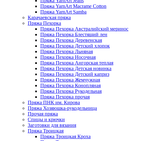
Пряжа YarnArt Jeans
Пряжа YarnArt Macrame Cotton
Пряжа YarnArt Samba
Карачаевская пряжа
Пряжа Пехорка
Пряжа Пехорка Австралийский меринос
Пряжа Пехорка Блестящий лен
Пряжа Пехорка Деревенская
Пряжа Пехорка Детский хлопок
Пряжа Пехорка Льняная
Пряжа Пехорка Носочная
Пряжа Пехорка Ангорская теплая
Пряжа Пехорка Детская новинка
Пряжа Пехорка Детский каприз
Пряжа Пехорка Жемчужная
Пряжа Пехорка Конопляная
Пряжа Пехорка Рукодельная
Пряжа Пехорка прочая
Пряжа ПНК им. Кирова
Пряжа Хозяюшка-рукодельница
Прочая пряжа
Спицы и крючки
Заготовки для вязания
Пряжа Троицкая
Пряжа Троицкая Кроха