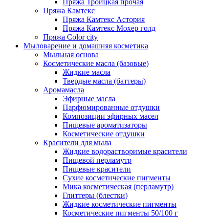
Пряжа Троицкая прочая
Пряжа Камтекс
Пряжа Камтекс Астория
Пряжа Камтекс Мохер голд
Пряжа Color city
Мыловарение и домашняя косметика
Мыльная основа
Косметические масла (базовые)
Жидкие масла
Твердые масла (баттеры)
Аромамасла
Эфирные масла
Парфюмированные отдушки
Композиции эфирных масел
Пищевые ароматизаторы
Косметические отдушки
Красители для мыла
Жидкие водорастворимые красители
Пищевой перламутр
Пищевые красители
Сухие косметические пигменты
Мика косметическая (перламутр)
Глиттеры (блестки)
Жидкие косметические пигменты
Косметические пигменты 50/100 г