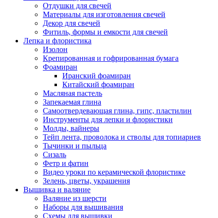
Отдушки для свечей
Материалы для изготовления свечей
Декор для свечей
Фитиль, формы и емкости для свечей
Лепка и флористика
Изолон
Крепированная и гофрированная бумага
Фоамиран
Иранский фоамиран
Китайский фоамиран
Масляная пастель
Запекаемая глина
Самоотвердевающая глина, гипс, пластилин
Инструменты для лепки и флористики
Молды, вайнеры
Тейп лента, проволока и стволы для топиариев
Тычинки и пыльца
Сизаль
Фетр и фатин
Видео уроки по керамической флористике
Зелень, цветы, украшения
Вышивка и валяние
Валяние из шерсти
Наборы для вышивания
Схемы для вышивки