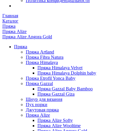
Политика конфиденциальности
Главная
Каталог
Пряжа
Пряжа Alize
Пряжа Alize Angora Gold
Пряжа
Пряжа Artland
Пряжа Fibra Natura
Пряжа Himalaya
Пряжа Himalaya Velvet
Пряжа Himalaya Dolphin baby
Пряжа Etrofil Yonca Baby
Пряжа Gazzal
Пряжа Gazzal Baby Bamboo
Пряжа Gazzal Giza
Шнур для вязания
Пух норки
Джутовая пряжа
Пряжа Alize
Пряжа Alize Softy
Пряжа Alize Wooltime
Пряжа Alize Angora Gold