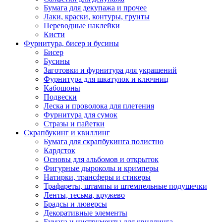
Бумага для декупажа и прочее
Лаки, краски, контуры, грунты
Переводные наклейки
Кисти
Фурнитура, бисер и бусины
Бисер
Бусины
Заготовки и фурнитура для украшений
Фурнитура для шкатулок и ключниц
Кабошоны
Подвески
Леска и проволока для плетения
Фурнитура для сумок
Стразы и пайетки
Скрапбукинг и квиллинг
Бумага для скрапбукинга полистно
Кардсток
Основы для альбомов и открыток
Фигурные дыроколы и кримперы
Натирки, трансферы и стикеры
Трафареты, штампы и штемпельные подушечки
Ленты, тесьма, кружево
Брадсы и люверсы
Декоративные элементы
Бумага и инструменты для квиллинга