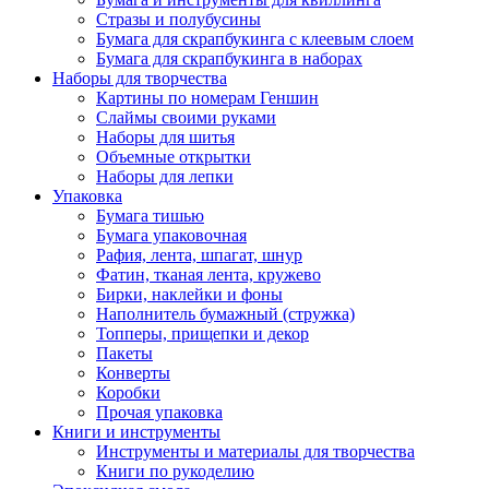
Стразы и полубусины
Бумага для скрапбукинга с клеевым слоем
Бумага для скрапбукинга в наборах
Наборы для творчества
Картины по номерам Геншин
Слаймы своими руками
Наборы для шитья
Объемные открытки
Наборы для лепки
Упаковка
Бумага тишью
Бумага упаковочная
Рафия, лента, шпагат, шнур
Фатин, тканая лента, кружево
Бирки, наклейки и фоны
Наполнитель бумажный (стружка)
Топперы, прищепки и декор
Пакеты
Конверты
Коробки
Прочая упаковка
Книги и инструменты
Инструменты и материалы для творчества
Книги по рукоделию