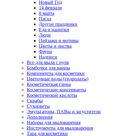
Новый Год
14 февраля
8 марта
Пасха
Другие праздники
Еда и напитки
Люди
Пейзажи и мотивы
Цветы и листва
Фауна
Надписи
Все для мыла с нуля
Бомбочки для ванны
Компоненты для косметики
Цветочные воды (гидролаты)
Косметическая глина
Косметические консерванты
Косметические кислоты
Скрабы
Сухоцветы
Эмульгаторы, ПАВы и загустители
Дополнения
Наборы для мыловарения
Инструменты для мыловарения
Тара для косметики