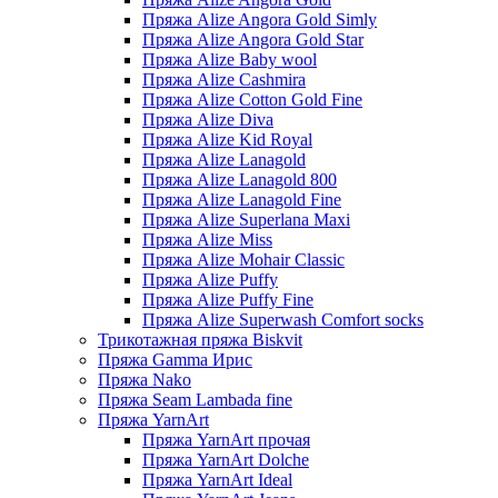
Пряжа Alize Angora Gold Simly
Пряжа Alize Angora Gold Star
Пряжа Alize Baby wool
Пряжа Alize Cashmira
Пряжа Alize Cotton Gold Fine
Пряжа Alize Diva
Пряжа Alize Kid Royal
Пряжа Alize Lanagold
Пряжа Alize Lanagold 800
Пряжа Alize Lanagold Fine
Пряжа Alize Superlana Maxi
Пряжа Alize Miss
Пряжа Alize Mohair Classic
Пряжа Alize Puffy
Пряжа Alize Puffy Fine
Пряжа Alize Superwash Comfort socks
Трикотажная пряжа Biskvit
Пряжа Gamma Ирис
Пряжа Nako
Пряжа Seam Lambada fine
Пряжа YarnArt
Пряжа YarnArt прочая
Пряжа YarnArt Dolche
Пряжа YarnArt Ideal