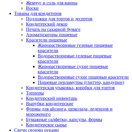
Жемчуг и соль для ванны
Воски
Товары для кондитеров
Подложки для тортов и десертов
Кондитерский декор
Печать на сахарной бумаге
Ароматизаторы пищевые
Красители пищевые
Жирорастворимые гелевые пищевые
красители
Водорастворимые гелевые пищевые
красители
Жирорастворимые сухие пищевые
красители
Водорастворимые сухие пищевые красители
Пищевые перламутры (глиттер, кандурин)
Кондитерская упаковка, коробки для тортов
Топперы
Кондитерский инвентарь
Вырубки кондитерские
Формы для айсинга, шоколада, леденцов и
мороженого
Бумажные салфетки, капсулы, формы
Кондитерское сырье
Свечи своими руками