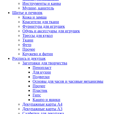
Инструменты и канва
Мулине, канитель
Шитье и печворк
Кожа и замша
Красители для ткани
Фурнитура для игрушек
Обувь и аксессуары для игрушек
Трессы для кукол
Ткани
Фетр
Прочее
Кружево и фатин
Роспись и декупаж
Заготовки для творчества
Пенопласт
Для кухни
Подвески
Основы для часов и часовые механизмы
Прочее
Пластик
Гипс
Кашпо и ящики
Декупажные карты А4
Декупажные карты А3
Салфетки для декупажа