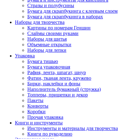
Стразы и полубусины
Бумага для скрапбукинга с клеевым слоем
Бумага для скрапбукинга в наборах
Наборы для творчества
Картины по номерам Геншин
Слаймы своими руками
Наборы для шитья
Объемные открытки
Наборы для лепки
Упаковка
Бумага тишью
Бумага упаковочная
Рафия, лента, шпагат, шнур
Фатин, тканая лента, кружево
Бирки, наклейки и фоны
Наполнитель бумажный (стружка)
Топперы, прищепки и декор
Пакеты
Конверты
Коробки
Прочая упаковка
Книги и инструменты
Инструменты и материалы для творчества
Книги по рукоделию