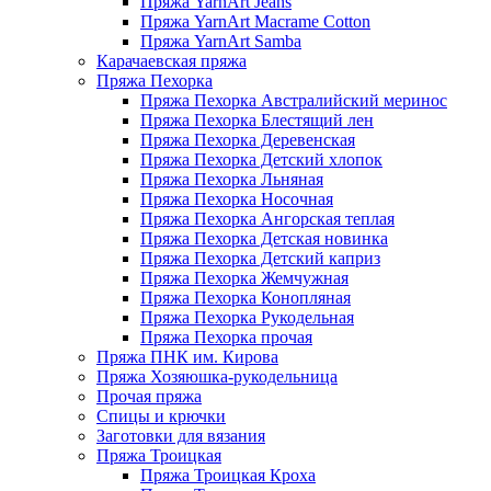
Пряжа YarnArt Jeans
Пряжа YarnArt Macrame Cotton
Пряжа YarnArt Samba
Карачаевская пряжа
Пряжа Пехорка
Пряжа Пехорка Австралийский меринос
Пряжа Пехорка Блестящий лен
Пряжа Пехорка Деревенская
Пряжа Пехорка Детский хлопок
Пряжа Пехорка Льняная
Пряжа Пехорка Носочная
Пряжа Пехорка Ангорская теплая
Пряжа Пехорка Детская новинка
Пряжа Пехорка Детский каприз
Пряжа Пехорка Жемчужная
Пряжа Пехорка Конопляная
Пряжа Пехорка Рукодельная
Пряжа Пехорка прочая
Пряжа ПНК им. Кирова
Пряжа Хозяюшка-рукодельница
Прочая пряжа
Спицы и крючки
Заготовки для вязания
Пряжа Троицкая
Пряжа Троицкая Кроха