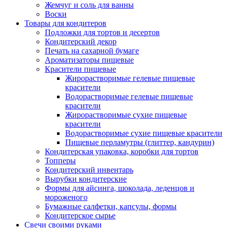
Жемчуг и соль для ванны
Воски
Товары для кондитеров
Подложки для тортов и десертов
Кондитерский декор
Печать на сахарной бумаге
Ароматизаторы пищевые
Красители пищевые
Жирорастворимые гелевые пищевые
красители
Водорастворимые гелевые пищевые
красители
Жирорастворимые сухие пищевые
красители
Водорастворимые сухие пищевые красители
Пищевые перламутры (глиттер, кандурин)
Кондитерская упаковка, коробки для тортов
Топперы
Кондитерский инвентарь
Вырубки кондитерские
Формы для айсинга, шоколада, леденцов и
мороженого
Бумажные салфетки, капсулы, формы
Кондитерское сырье
Свечи своими руками