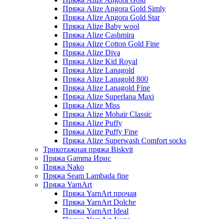
Пряжа Alize Angora Gold Simly
Пряжа Alize Angora Gold Star
Пряжа Alize Baby wool
Пряжа Alize Cashmira
Пряжа Alize Cotton Gold Fine
Пряжа Alize Diva
Пряжа Alize Kid Royal
Пряжа Alize Lanagold
Пряжа Alize Lanagold 800
Пряжа Alize Lanagold Fine
Пряжа Alize Superlana Maxi
Пряжа Alize Miss
Пряжа Alize Mohair Classic
Пряжа Alize Puffy
Пряжа Alize Puffy Fine
Пряжа Alize Superwash Comfort socks
Трикотажная пряжа Biskvit
Пряжа Gamma Ирис
Пряжа Nako
Пряжа Seam Lambada fine
Пряжа YarnArt
Пряжа YarnArt прочая
Пряжа YarnArt Dolche
Пряжа YarnArt Ideal