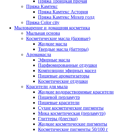
Пряжа Троицкая прочая
Пряжа Камтекс
Пряжа Камтекс Астория
Пряжа Камтекс Мохер голд
Пряжа Color city
Мыловарение и домашняя косметика
Мыльная основа
Косметические масла (базовые)
Жидкие масла
Твердые масла (баттеры)
Аромамасла
Эфирные масла
Парфюмированные отдушки
Композиции эфирных масел
Пищевые ароматизаторы
Косметические отдушки
Красители для мыла
Жидкие водорастворимые красители
Пищевой перламутр
Пищевые красители
Сухие косметические пигменты
Мика косметическая (перламутр)
Глиттеры (блестки)
Жидкие косметические пигменты
Косметические пигменты 50/100 г