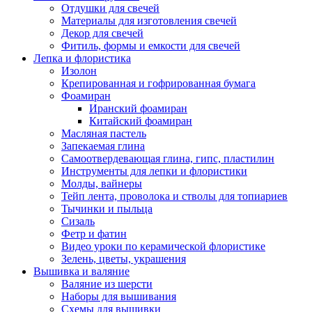
Отдушки для свечей
Материалы для изготовления свечей
Декор для свечей
Фитиль, формы и емкости для свечей
Лепка и флористика
Изолон
Крепированная и гофрированная бумага
Фоамиран
Иранский фоамиран
Китайский фоамиран
Масляная пастель
Запекаемая глина
Самоотвердевающая глина, гипс, пластилин
Инструменты для лепки и флористики
Молды, вайнеры
Тейп лента, проволока и стволы для топиариев
Тычинки и пыльца
Сизаль
Фетр и фатин
Видео уроки по керамической флористике
Зелень, цветы, украшения
Вышивка и валяние
Валяние из шерсти
Наборы для вышивания
Схемы для вышивки