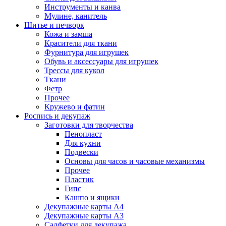
Инструменты и канва
Мулине, канитель
Шитье и печворк
Кожа и замша
Красители для ткани
Фурнитура для игрушек
Обувь и аксессуары для игрушек
Трессы для кукол
Ткани
Фетр
Прочее
Кружево и фатин
Роспись и декупаж
Заготовки для творчества
Пенопласт
Для кухни
Подвески
Основы для часов и часовые механизмы
Прочее
Пластик
Гипс
Кашпо и ящики
Декупажные карты А4
Декупажные карты А3
Салфетки для декупажа