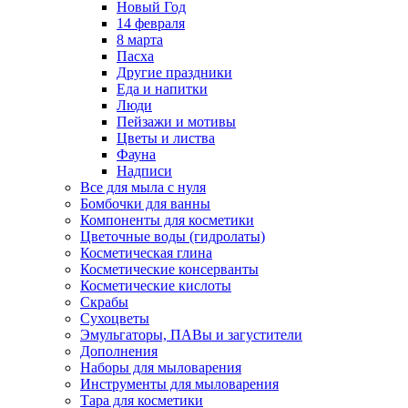
Новый Год
14 февраля
8 марта
Пасха
Другие праздники
Еда и напитки
Люди
Пейзажи и мотивы
Цветы и листва
Фауна
Надписи
Все для мыла с нуля
Бомбочки для ванны
Компоненты для косметики
Цветочные воды (гидролаты)
Косметическая глина
Косметические консерванты
Косметические кислоты
Скрабы
Сухоцветы
Эмульгаторы, ПАВы и загустители
Дополнения
Наборы для мыловарения
Инструменты для мыловарения
Тара для косметики