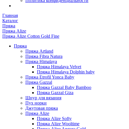
Политика конфиденциальности
Главная
Каталог
Пряжа
Пряжа Alize
Пряжа Alize Cotton Gold Fine
Пряжа
Пряжа Artland
Пряжа Fibra Natura
Пряжа Himalaya
Пряжа Himalaya Velvet
Пряжа Himalaya Dolphin baby
Пряжа Etrofil Yonca Baby
Пряжа Gazzal
Пряжа Gazzal Baby Bamboo
Пряжа Gazzal Giza
Шнур для вязания
Пух норки
Джутовая пряжа
Пряжа Alize
Пряжа Alize Softy
Пряжа Alize Wooltime
Пряжа Alize Angora Gold