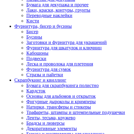
Бумага для декупажа и прочее
Лаки, краски, контуры, грунты
Переводные наклейки
Кисти
Фурнитура, бисер и бусины
Бисер
Бусины
Заготовки и фурнитура для украшений
Фурнитура для шкатулок и ключниц
Кабошоны
Подвески
Леска и проволока для плетения
Фурнитура для сумок
Стразы и пайетки
Скрапбукинг и квиллинг
Бумага для скрапбукинга полистно
Кардсток
Основы для альбомов и открыток
Фигурные дыроколы и кримперы
Натирки, трансферы и стикеры
Трафареты, штампы и штемпельные подушечки
Ленты, тесьма, кружево
Брадсы и люверсы
Декоративные элементы
Бумага и инструменты для квиллинга